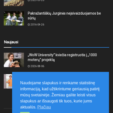
2025-09-26
Pakražantiškių Jurginės neįsivaizduojamos be
sūrių
2016-04-26
Naujausi
„WoW University“ kviečia registruotis į „1000
moterų“ projektą
2026-08-06
Tauragės rajono savivaldybė finansuos
neformaliojo mokinių sportinio ugdymo programas
Naudojame slapukus ir renkame statistinę
2026-08-06
informaciją, kad užtikrintume geriausią patirtį
mūsų svetainėje. Žemiau galite leisti visus
slapukus ar išsaugoti tik tuos, kurie jums
aktualūs.
Plačiau