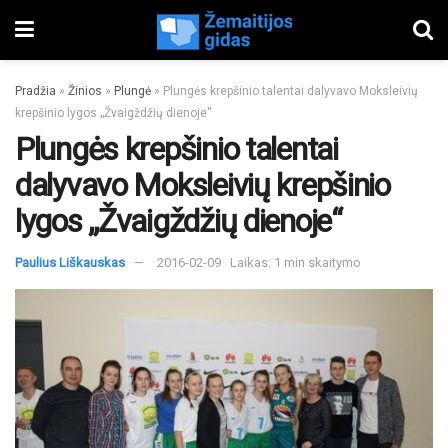
Pradžia
»
Žinios
»
Plungė
»
Plungės krepšinio talentai dalyvavo Moksleivių
krepšinio lygos „Žvaigždžių dienoje“
Plungės krepšinio talentai
dalyvavo Moksleivių krepšinio
lygos „Žvaigždžių dienoje“
Paulius Liškauskas
2016-02-09
Laikas: 1 min skaitymo