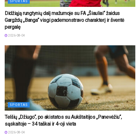
SPORTAS
Didžiąją rungtynių dalį mažumoje su FA „Šiauliai“ žaidus
Gargždų „Banga“ visgi pademonstravo charakterį ir šventė
pergalę
2026-08-04
SPORTAS
Telšių „Džiugo“, po akistatos su Aukštaitijos „Panevėžiu“,
sąskaitoje – 34 taškai ir 4-oji vieta
2026-08-04