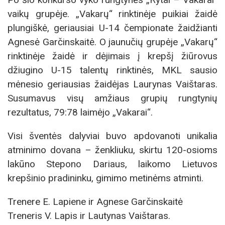
vaikų grupėje. „Vakarų“ rinktinėje puikiai žaidė
plungiškė, geriausiai U-14 čempionate žaidžianti
Agnesė Garčinskaitė. O jaunučių grupėje „Vakarų“
rinktinėje žaidė ir dėjimais į krepšį žiūrovus
džiugino U-15 talentų rinktinės, MKL sausio
mėnesio geriausias žaidėjas Laurynas Vaištaras.
Susumavus visų amžiaus grupių rungtynių
rezultatus, 79:78 laimėjo „Vakarai“.
Visi šventės dalyviai buvo apdovanoti unikalia
atminimo dovana – ženkliuku, skirtu 120-osioms
lakūno Stepono Dariaus, laikomo Lietuvos
krepšinio pradininku, gimimo metinėms atminti.
Trenere E. Lapiene ir Agnese Garčinskaitė
Treneris V. Lapis ir Lautynas Vaištaras.