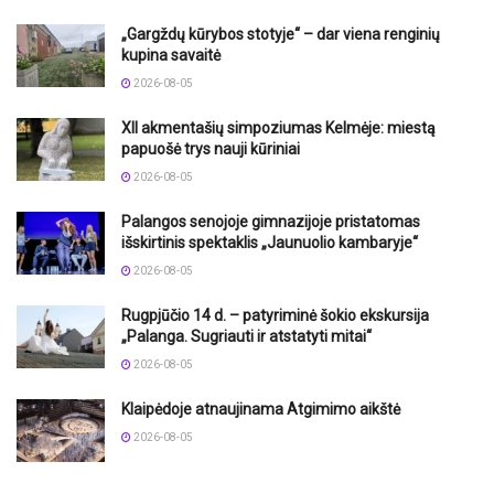
„Gargždų kūrybos stotyje“ – dar viena renginių
kupina savaitė
2026-08-05
XII akmentašių simpoziumas Kelmėje: miestą
papuošė trys nauji kūriniai
2026-08-05
Palangos senojoje gimnazijoje pristatomas
išskirtinis spektaklis „Jaunuolio kambaryje“
2026-08-05
Rugpjūčio 14 d. – patyriminė šokio ekskursija
„Palanga. Sugriauti ir atstatyti mitai“
2026-08-05
Klaipėdoje atnaujinama Atgimimo aikštė
2026-08-05