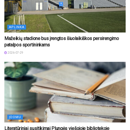
APLINKA
Mažeikių stadione bus įrengtos šiuolaikiškos persirengimo
patalpos sportininkams
2026-07-29
ĮDOMU
Literatūriniai susitikimai Plungės viešojoje bibliotekoje