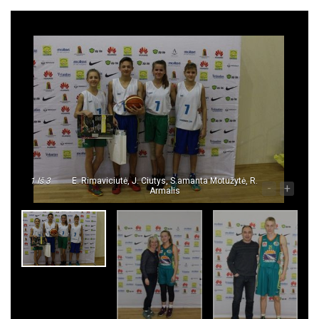
1
Iš 3
E. Rimaviciutė, J. Ciutys, S.amanta Motužytė, R.
-
+
Armalis