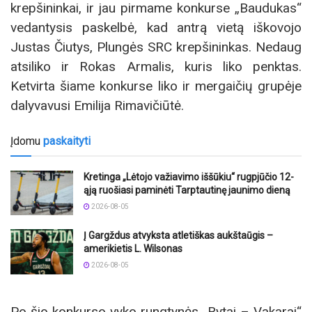
krepšininkai, ir jau pirmame konkurse „Baudukas“
vedantysis paskelbė, kad antrą vietą iškovojo
Justas Čiutys, Plungės SRC krepšininkas. Nedaug
atsiliko ir Rokas Armalis, kuris liko penktas.
Ketvirta šiame konkurse liko ir mergaičių grupėje
dalyvavusi Emilija Rimavičiūtė.
Įdomu
paskaityti
Kretinga „Lėtojo važiavimo iššūkiu“ rugpjūčio 12-
ąją ruošiasi paminėti Tarptautinę jaunimo dieną
2026-08-05
Į Gargždus atvyksta atletiškas aukštaūgis –
amerikietis L. Wilsonas
2026-08-05
Po šio konkurso vyko rungtynės „Rytai – Vakarai“