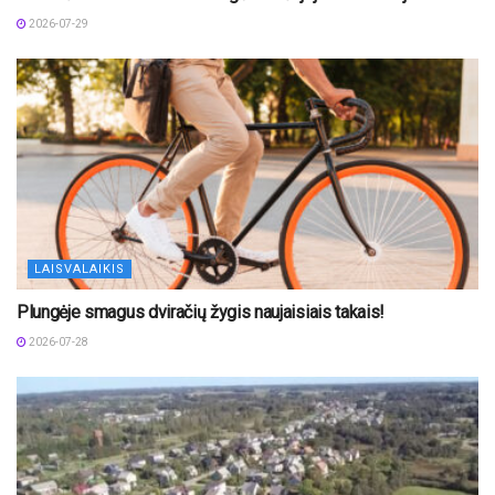
2026-07-29
LAISVALAIKIS
Plungėje smagus dviračių žygis naujaisiais takais!
2026-07-28