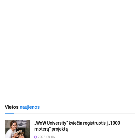
Vietos
naujienos
„WoW University“ kviečia registruotis į „1000
moterų“ projektą
2026-08-06