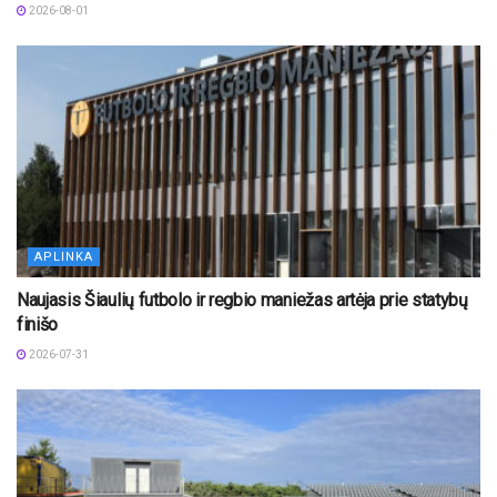
2026-08-01
APLINKA
Naujasis Šiaulių futbolo ir regbio maniežas artėja prie statybų
finišo
2026-07-31