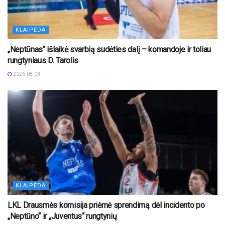
KLAIPĖDA
„Neptūnas“ išlaikė svarbią sudėties dalį – komandoje ir toliau
rungtyniaus D. Tarolis
2026-08-03
KLAIPĖDA
LKL Drausmės komisija priėmė sprendimą dėl incidento po
„Neptūno“ ir „Juventus“ rungtynių