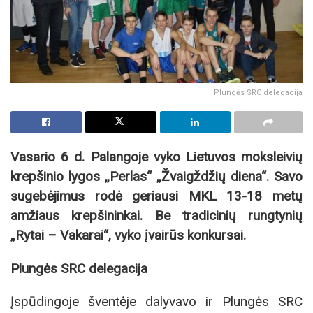
Plungės SRC delegacija
Vasario 6 d. Palangoje vyko Lietuvos moksleivių
krepšinio lygos „Perlas“ „Žvaigždžių diena“. Savo
sugebėjimus rodė geriausi MKL 13-18 metų
amžiaus krepšininkai. Be tradicinių rungtynių
„Rytai – Vakarai“, vyko įvairūs konkursai.
Plungės SRC delegacija
Įspūdingoje šventėje dalyvavo ir Plungės SRC