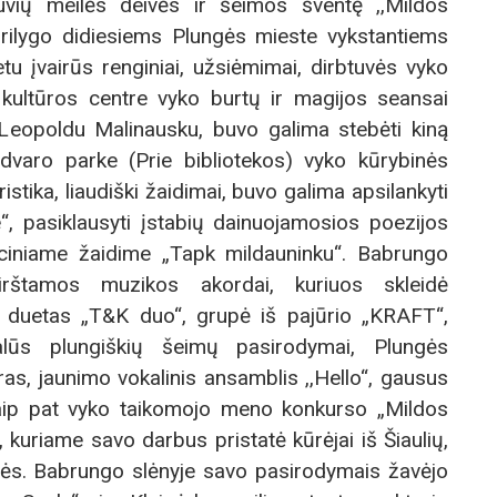
uvių meilės deivės ir šeimos šventę ,,Mildos
rilygo didiesiems Plungės mieste vykstantiems
tu įvairūs renginiai, užsiėmimai, dirbtuvės vyko
 kultūros centre vyko burtų ir magijos seansai
u Leopoldu Malinausku, buvo galima stebėti kiną
dvaro parke (Prie bibliotekos) vyko kūrybinės
ristika, liaudiški žaidimai, buvo galima apsilankyti
e“, pasiklausyti įstabių dainuojamosios poezijos
taciniame žaidime „Tapk mildauninku“. Babrungo
rštamos muzikos akordai, kuriuos skleidė
tų duetas „T&K duo“, grupė iš pajūrio „KRAFT“,
alūs plungiškių šeimų pasirodymai, Plungės
as, jaunimo vokalinis ansamblis ,,Hello“, gausus
 taip pat vyko taikomojo meno konkurso „Mildos
kuriame savo darbus pristatė kūrėjai iš Šiaulių,
ngės. Babrungo slėnyje savo pasirodymais žavėjo