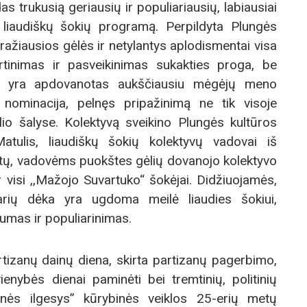
 trukusią geriausių ir populiariausių, labiausiai
 liaudiškų šokių programą. Perpildyta Plungės
ražiausios gėlės ir netylantys aplodismentai visa
ertinimas ir pasveikinimas sukakties proga, be
vas yra apdovanotas aukščiausiu mėgėjų meno
 nominacija, pelnęs pripažinimą ne tik visoje
ulio šalyse. Kolektyvą sveikino Plungės kultūros
tulis, liaudiškų šokių kolektyvų vadovai iš
stų, vadovėms puokštes gėlių dovanojo kolektyvo
r visi ,,Mažojo Suvartuko“ šokėjai. Didžiuojamės,
arių dėka yra ugdoma meilė liaudies šokiui,
mumas ir populiarinimas.
rtizanų dainų diena, skirta partizanų pagerbimo,
nybės dienai paminėti bei tremtinių, politinių
ynės ilgesys” kūrybinės veiklos 25-erių metų