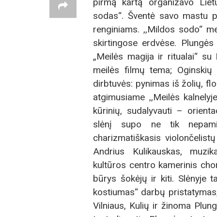
pirmą kartą organizavo Liet
sodas“. Šventė savo mastu p
renginiams. ,,Mildos sodo“ me
skirtingose erdvėse. Plungės
„Meilės magija ir ritualai“ s
meilės filmų tema; Oginskių 
dirbtuvės: pynimas iš žolių, flo
atgimusiame ,,Meilės kalnelyj
kūrinių, sudalyvauti – orien
slėnį supo ne tik nepami
charizmatiškasis violončelis
Andrius Kulikauskas, muzik
kultūros centro kamerinis chor
būrys šokėjų ir kiti. Slėnyje
kostiumas“ darbų pristatymas, 
Vilniaus, Kulių ir žinoma Plu