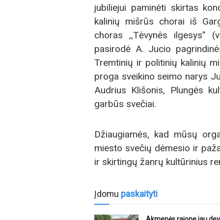
jubiliejui paminėti skirtas kon
kalinių mišrūs chorai iš Ga
choras ,,Tėvynės ilgesys” (
pasirodė A. Jucio pagrindinė
Tremtinių ir politinių kalinių 
proga sveikino seimo narys J
Audrius Klišonis, Plungės kul
garbūs svečiai.
Džiaugiamės, kad mūsų organiz
miesto svečių dėmesio ir paža
ir skirtingų žanrų kultūrinius re
Įdomu
paskaityti
Akmenės rajone jau dev