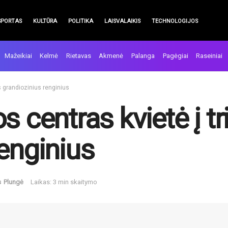
SPORTAS
KULTŪRA
POLITIKA
LAISVALAIKIS
TECHNOLOGIJOS
Mažeikiai
Kelmė
Rietavas
Akmenė
Palanga
Pagėgiai
Raseiniai
is grandiozinius renginius
s centras kvietė į tr
enginius
s
Plungė
Laikas: 3 min skaitymo