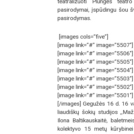
teatralizuoti Plungės teatr
pasirodymai, įspūdingu šou šv
pasirodymas.
[images cols=”five”]
[image link=”#” image=”5507″]
[image link=”#” image=”5506″]
[image link=”#” image=”5505″]
[image link=”#” image=”5504″]
[image link=”#” image=”5503″]
[image link=”#” image=”5502″]
[image link=”#” image=”5501″]
[/images] Gegužės 16 d. 16 va
liaudiškų šokių studijos ,,M
Ilona Baltikauskaitė, baletmei
kolektyvo 15 metų kūrybinei 