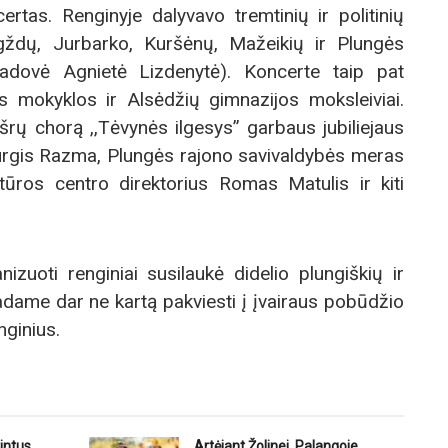
certas. Renginyje dalyvavo tremtinių ir politinių
rgždų, Jurbarko, Kuršėnų, Mažeikių ir Plungės
vadovė Agnietė Lizdenytė). Koncerte taip pat
s mokyklos ir Alsėdžių gimnazijos moksleiviai.
mišrų chorą ,,Tėvynės ilgesys” garbaus jubiliejaus
urgis Razma, Plungės rajono savivaldybės meras
tūros centro direktorius Romas Matulis ir kiti
uoti renginiai susilaukė didelio plungiškių ir
dame dar ne kartą pakviesti į įvairaus pobūdžio
nginius.
intus
Artėjant Žolinei, Palangoje