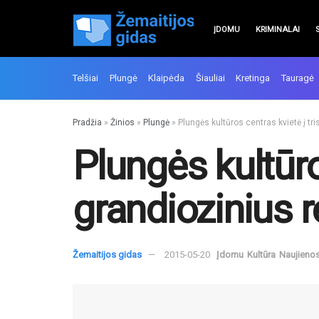
ĮDOMU
KRIMINALAI
Telšiai
Plungė
Klaipėda
Šiauliai
Kretinga
Tauragė
Pradžia
»
Žinios
»
Plungė
»
Plungės kultūros centras kvietė į tr
Plungės kultūro
grandiozinius r
Žemaitijos gidas
2015-05-20
Įdomu
Kultūra
Naujieno