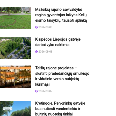
Mažeikių rajono savivaldybė
ragina gyventojus laikytis Kelių
eismo taisyklių, tausoti aplinką
2026-08-08
Klaipėdos Liepojos gatvėje
darbai vyks naktimis
2026-08-08
Telšių rajone projektas –
skatinti pradedančiųjų smulkiojo
ir vidutinio verslo subjektų
kūrimąsi
2026-08-07
Kretingoje, Penkininkų gatvėje
bus nutiesti vandentiekio ir
buitinių nuotekų tinklai