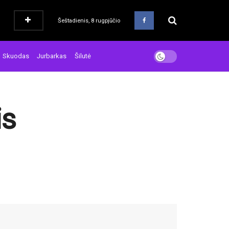
Šeštadienis, 8 rugpjūčio
Skuodas
Jurbarkas
Šilutė
is