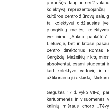
paruošęs daugiau nei 2 valandas
kolektyvą reprezentuojančių
kultūros centro žiūrovų salė, g
tai kolektyvui didžiausias įv
plungiškių meilės, kolekty
įvertinimu „Aukso paukštės“
Lietuvoje, bet ir kitose pasa
centro direktorius Romas Ma
Gargždų, Mažeikių ir kitų mie
absolventai, esami studentai i
kad kolektyvo vadovių ir n
užtikrinama jų sklaida, išlieka
Gegužės 17 d. vyko VII-oji pa
kariuomenės ir visuomenės vie
kalinių mišraus choro ,,Tėv