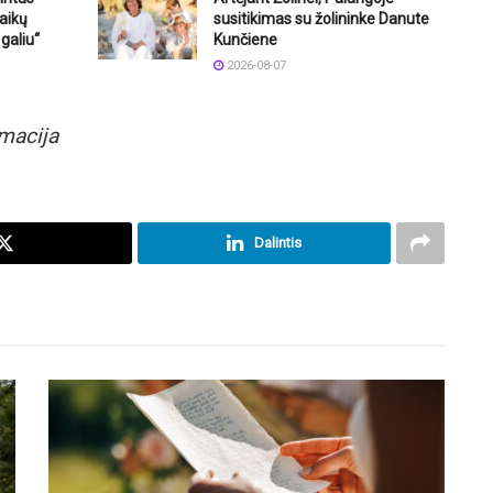
aikų
susitikimas su žolininke Danute
galiu“
Kunčiene
2026-08-07
rmacija
Dalintis