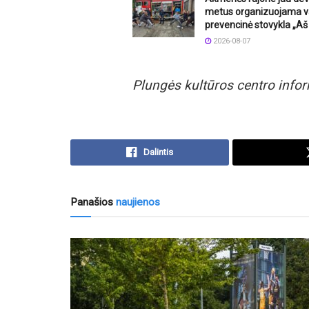
metus organizuojama v
prevencinė stovykla „Aš 
2026-08-07
Plungės kultūros centro info
Dalintis
Panašios
naujienos