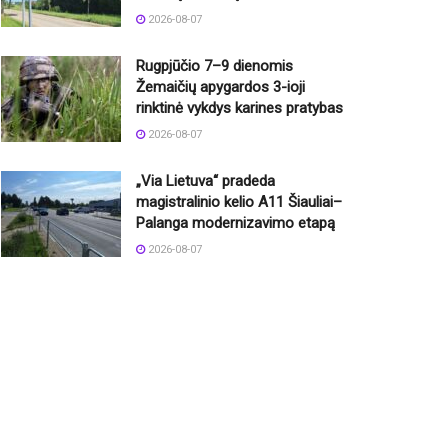
2026-08-07
Rugpjūčio 7–9 dienomis
Žemaičių apygardos 3-ioji
rinktinė vykdys karines pratybas
2026-08-07
„Via Lietuva“ pradeda
magistralinio kelio A11 Šiauliai–
Palanga modernizavimo etapą
2026-08-07