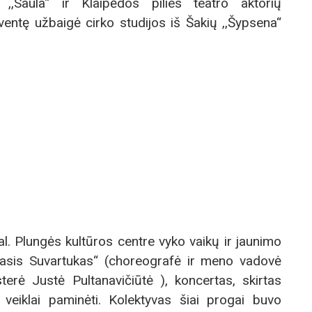
o ,,Saula“ ir Klaipėdos pilies teatro aktorių
entę užbaigė cirko studijos iš Šakių ,,Šypsena“
l. Plungės kultūros centre vyko vaikų ir jaunimo
ažasis Suvartukas“ (choreografė ir meno vadovė
sterė Justė Pultanavičiūtė ), koncertas, skirtas
veiklai paminėti. Kolektyvas šiai progai buvo