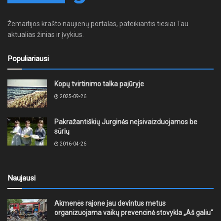
Žemaitijos krašto naujienų portalas, pateikiantis tiesiai Tau
aktualias žinias ir įvykius.
Populiariausi
Kopų tvirtinimo talka pajūryje
2025-09-26
Pakražantiškių Jurginės neįsivaizduojamos be
sūrių
2016-04-26
Naujausi
Akmenės rajone jau devintus metus
organizuojama vaikų prevencinė stovykla „Aš galiu“