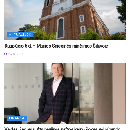
AKTUALIJOS
Rugpjūčio 5 d. – Marijos Snieginės minėjimas Šiluvoje
2026-07-22
FINANSAI
Vaidas Žagūnis. Atsinaujinęs naftos kainų šokas vėl išbando