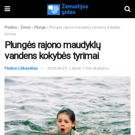
Pradžia
»
Žinios
»
Plungė
»
Plungės rajono maudyklų vandens kokybės
tyrimai
Plungės rajono maudyklų
vandens kokybės tyrimai
Paulius Liškauskas
2016-06-24
Laikas: 1 min skaitymo