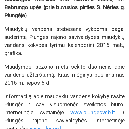
Babrungo upės (prie buvusios pirties S. Nėries g.
Plungėje)
.
Maudyklų vandens stebėsena vykdoma pagal
suderintą Plungės rajono savivaldybės maudyklų
vandens kokybės tyrimų kalendorinį 2016 metų
grafiką.
Maudymosi sezono metu sekite duomenis apie
vandens užterštumą. Kitas mėginys bus imamas
2016 m. liepos 5 d.
Informaciją apie maudyklų vandens kokybę rasite
Plungės r. sav. visuomenės sveikatos biuro
internetinėje svetainėje
www.plungesvsb.lt
ir
Plungės rajono savivaldybės internetinėje
svetainėje
www.plunge.lt