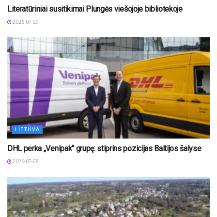
Literatūriniai susitikimai Plungės viešojoje bibliotekoje
2026-07-29
LIETUVA
DHL perka „Venipak“ grupę: stiprins pozicijas Baltijos šalyse
2026-07-28