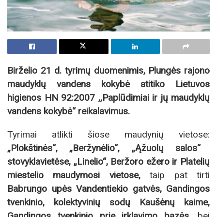
Birželio 21 d. tyrimų duomenimis, Plungės rajono
maudyklų vandens kokybė atitiko Lietuvos
higienos HN 92:2007 ,,Paplūdimiai ir jų maudyklų
vandens kokybė“ reikalavimus.
Tyrimai atlikti šiose maudynių vietose:
„Plokštinės“, „Beržynėlio“, „Ąžuolų salos“
stovyklavietėse, „Linelio“, Beržoro ežero ir Platelių
miestelio maudymosi vietose,
taip pat tirti
Babrungo upės Vandentiekio gatvės, Gandingos
tvenkinio, kolektyvinių sodų Kaušėnų kaime,
Gandingos tvenkinio prie irklavimo bazės
, bei