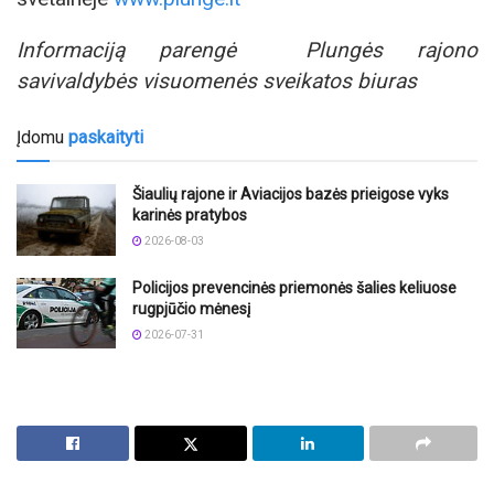
Informaciją parengė
Plungės rajono
savivaldybės visuomenės sveikatos biuras
Įdomu
paskaityti
Šiaulių rajone ir Aviacijos bazės prieigose vyks
karinės pratybos
2026-08-03
Policijos prevencinės priemonės šalies keliuose
rugpjūčio mėnesį
2026-07-31