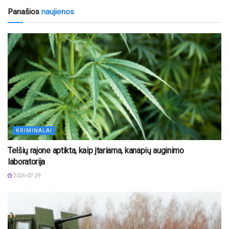
Panašios
naujienos
KRIMINALAI
Telšių rajone aptikta, kaip įtariama, kanapių auginimo
laboratorija
2026-07-29