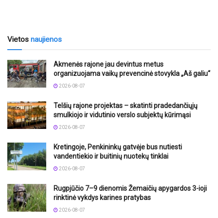
Vietos
naujienos
Akmenės rajone jau devintus metus
organizuojama vaikų prevencinė stovykla „Aš galiu“
2026-08-07
Telšių rajone projektas – skatinti pradedančiųjų
smulkiojo ir vidutinio verslo subjektų kūrimąsi
2026-08-07
Kretingoje, Penkininkų gatvėje bus nutiesti
vandentiekio ir buitinių nuotekų tinklai
2026-08-07
Rugpjūčio 7–9 dienomis Žemaičių apygardos 3-ioji
rinktinė vykdys karines pratybas
2026-08-07