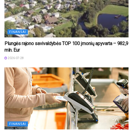
FINANSAI
Plungės rajono savivaldybės TOP 100 įmonių apyvarta – 982,9
mln. Eur
2026-07-28
FINANSAI