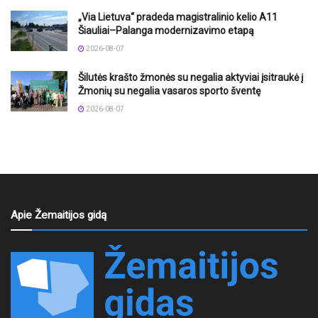
„Via Lietuva“ pradeda magistralinio kelio A11
Šiauliai–Palanga modernizavimo etapą
2026-08-07
Šilutės krašto žmonės su negalia aktyviai įsitraukė į
Žmonių su negalia vasaros sporto šventę
2026-08-07
Apie Žemaitijos gidą