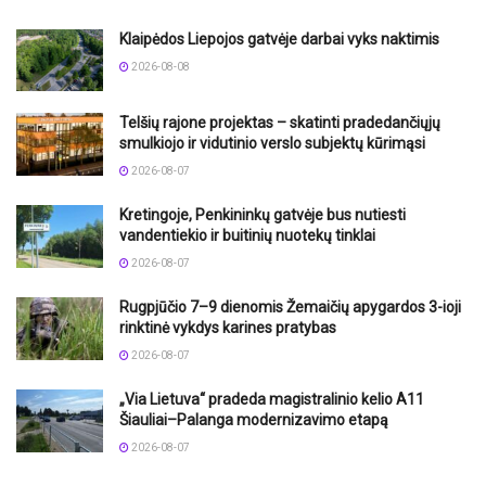
Klaipėdos Liepojos gatvėje darbai vyks naktimis
2026-08-08
Telšių rajone projektas – skatinti pradedančiųjų
smulkiojo ir vidutinio verslo subjektų kūrimąsi
2026-08-07
Kretingoje, Penkininkų gatvėje bus nutiesti
vandentiekio ir buitinių nuotekų tinklai
2026-08-07
Rugpjūčio 7–9 dienomis Žemaičių apygardos 3-ioji
rinktinė vykdys karines pratybas
2026-08-07
„Via Lietuva“ pradeda magistralinio kelio A11
Šiauliai–Palanga modernizavimo etapą
2026-08-07