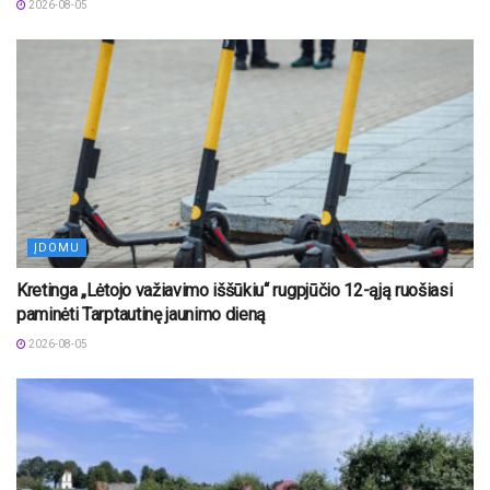
2026-08-05
ĮDOMU
Kretinga „Lėtojo važiavimo iššūkiu“ rugpjūčio 12-ąją ruošiasi
paminėti Tarptautinę jaunimo dieną
2026-08-05