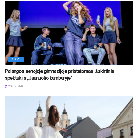
ĮDOMU
Palangos senojoje gimnazijoje pristatomas išskirtinis
spektaklis „Jaunuolio kambaryje“
2026-08-05