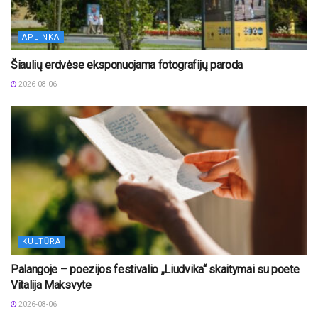
APLINKA
Šiaulių erdvėse eksponuojama fotografijų paroda
2026-08-06
KULTŪRA
Palangoje – poezijos festivalio „Liudvika“ skaitymai su poete
Vitalija Maksvyte
2026-08-06