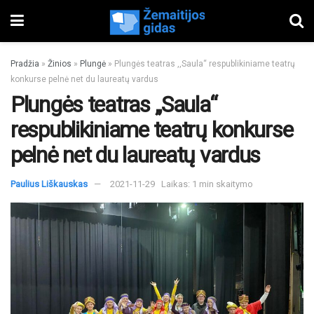
Pradžia
»
Žinios
»
Plungė
»
Plungės teatras ,,Saula“ respublikiniame teatrų
konkurse pelnė net du laureatų vardus
Plungės teatras ,,Saula“
respublikiniame teatrų konkurse
pelnė net du laureatų vardus
Paulius Liškauskas
2021-11-29
Laikas: 1 min skaitymo