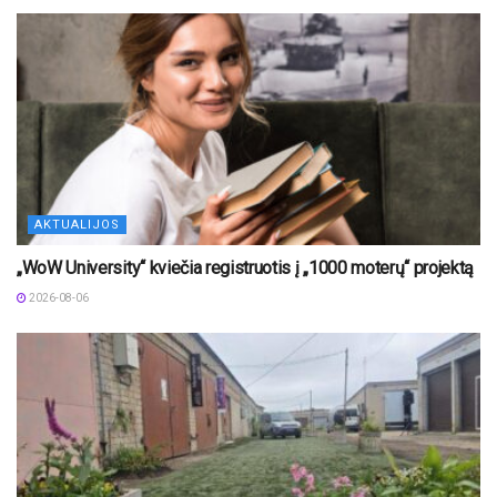
AKTUALIJOS
„WoW University“ kviečia registruotis į „1000 moterų“ projektą
2026-08-06