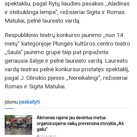
spektakliu, pagal Rytų liaudies pasakas ,,Aladinas
ir stebuklinga lempa“, režisieriai Sigita ir Romas
Matuliai, pelnė laureato vardą.
Respublikinio teatrų konkurso jaunimo ,,nuo 14
metų“ kategorijoje Plungės kultūros centro teatro
,,Saula“ jaunimo grupė taip pat pripažinta
geriausia šalyje ir pelnė laureato vardą. Laureato
vardą teatras pelnė konkursui pristatęs spektaklį,
pagal J. Glinskio pjeses ,,Nereikalingi“, režisieriai
Romas ir Sigita Matuliai.
Įdomu
paskaityti
Akmenės rajone jau devintus metus
organizuojama vaikų prevencinė stovykla „Aš
galiu“
2026-08-07