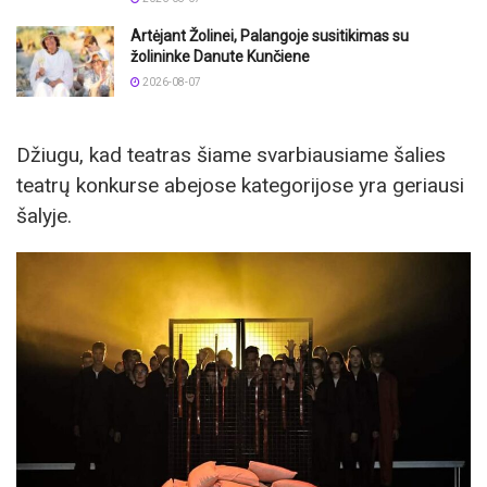
Artėjant Žolinei, Palangoje susitikimas su
žolininke Danute Kunčiene
2026-08-07
Džiugu, kad teatras šiame svarbiausiame šalies
teatrų konkurse abejose kategorijose yra geriausi
šalyje.