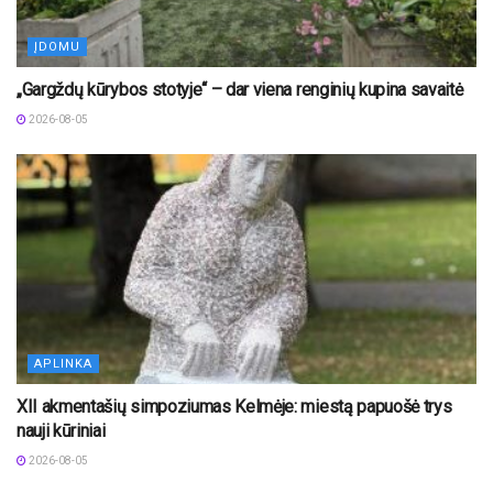
ĮDOMU
„Gargždų kūrybos stotyje“ – dar viena renginių kupina savaitė
2026-08-05
APLINKA
XII akmentašių simpoziumas Kelmėje: miestą papuošė trys
nauji kūriniai
2026-08-05