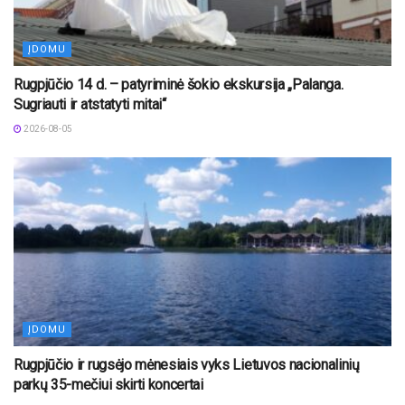
ĮDOMU
Rugpjūčio 14 d. – patyriminė šokio ekskursija „Palanga.
Sugriauti ir atstatyti mitai“
2026-08-05
ĮDOMU
Rugpjūčio ir rugsėjo mėnesiais vyks Lietuvos nacionalinių
parkų 35-mečiui skirti koncertai