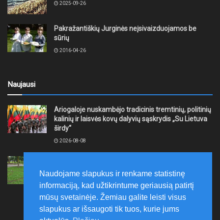
2025-09-26
Pakražantiškių Jurginės neįsivaizduojamos be
sūrių
2016-04-26
Naujausi
Ariogaloje nuskambėjo tradicinis tremtinių, politinių
kalinių ir laisvės kovų dalyvių sąskrydis „Su Lietuva
širdy“
2026-08-08
Mažeikių rajono savivaldybė ragina gyventojus
laikytis Kelių eismo taisyklių, tausoti aplinką
Naudojame slapukus ir renkame statistinę
2026-08-08
informaciją, kad užtikrintume geriausią patirtį
mūsų svetainėje. Žemiau galite leisti visus
slapukus ar išsaugoti tik tuos, kurie jums