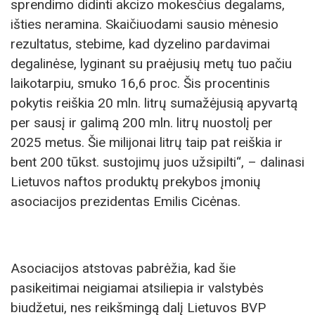
sprendimo didinti akcizo mokesčius degalams,
išties neramina. Skaičiuodami sausio mėnesio
rezultatus, stebime, kad dyzelino pardavimai
degalinėse, lyginant su praėjusių metų tuo pačiu
laikotarpiu, smuko 16,6 proc. Šis procentinis
pokytis reiškia 20 mln. litrų sumažėjusią apyvartą
per sausį ir galimą 200 mln. litrų nuostolį per
2025 metus. Šie milijonai litrų taip pat reiškia ir
bent 200 tūkst. sustojimų juos užsipilti“, – dalinasi
Lietuvos naftos produktų prekybos įmonių
asociacijos prezidentas Emilis Cicėnas.
Asociacijos atstovas pabrėžia, kad šie
pasikeitimai neigiamai atsiliepia ir valstybės
biudžetui, nes reikšmingą dalį Lietuvos BVP