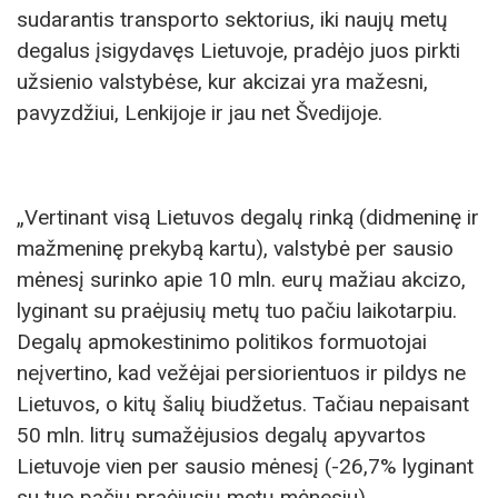
sudarantis transporto sektorius, iki naujų metų
degalus įsigydavęs Lietuvoje, pradėjo juos pirkti
užsienio valstybėse, kur akcizai yra mažesni,
pavyzdžiui, Lenkijoje ir jau net Švedijoje.
„Vertinant visą Lietuvos degalų rinką (didmeninę ir
mažmeninę prekybą kartu), valstybė per sausio
mėnesį surinko apie 10 mln. eurų mažiau akcizo,
lyginant su praėjusių metų tuo pačiu laikotarpiu.
Degalų apmokestinimo politikos formuotojai
neįvertino, kad vežėjai persiorientuos ir pildys ne
Lietuvos, o kitų šalių biudžetus. Tačiau nepaisant
50 mln. litrų sumažėjusios degalų apyvartos
Lietuvoje vien per sausio mėnesį (-26,7% lyginant
su tuo pačiu praėjusių metų mėnesiu)