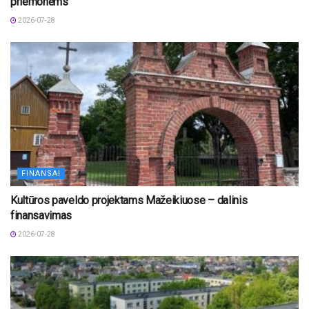
priemonėms
2026-07-28
FINANSAI
Kultūros paveldo projektams Mažeikiuose – dalinis
finansavimas
2026-07-28