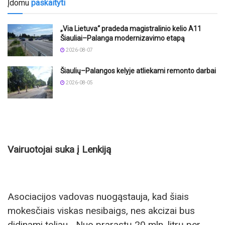
Įdomu
paskaityti
„Via Lietuva“ pradeda magistralinio kelio A11
Šiauliai–Palanga modernizavimo etapą
2026-08-07
Šiaulių–Palangos kelyje atliekami remonto darbai
2026-08-05
Vairuotojai suka į Lenkiją
Asociacijos vadovas nuogąstauja, kad šiais
mokesčiais viskas nesibaigs, nes akcizai bus
didinami toliau. „Nuo prarastų 20 mln. litrų per