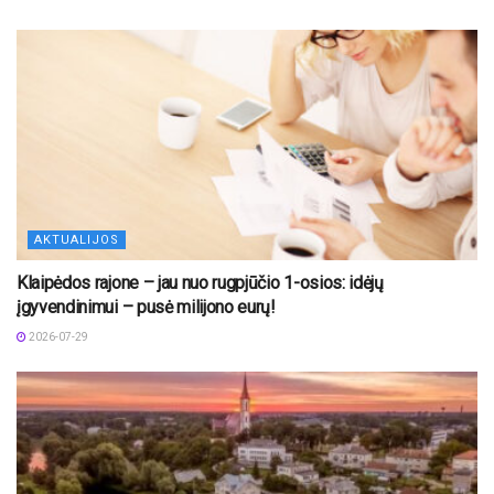
AKTUALIJOS
Klaipėdos rajone – jau nuo rugpjūčio 1-osios: idėjų
įgyvendinimui – pusė milijono eurų!
2026-07-29