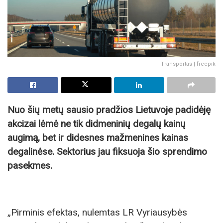
Transportas | freepik
Nuo šių metų sausio pradžios Lietuvoje padidėję
akcizai lėmė ne tik didmeninių degalų kainų
augimą, bet ir didesnes mažmenines kainas
degalinėse. Sektorius jau fiksuoja šio sprendimo
pasekmes.
„Pirminis efektas, nulemtas LR Vyriausybės