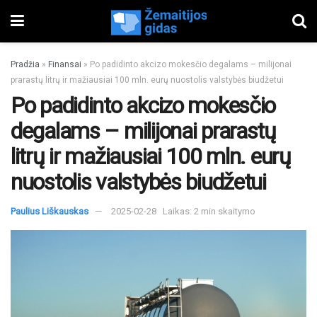
Pradžia
»
Finansai
»
Po padidinto akcizo mokesčio degalams – milijonai
prarastų litrų ir mažiausiai 100 mln. eurų nuostolis valstybės biudžetui
Po padidinto akcizo mokesčio
degalams – milijonai prarastų
litrų ir mažiausiai 100 mln. eurų
nuostolis valstybės biudžetui
Paulius Liškauskas
2025-02-28
Laikas: 2 min skaitymo