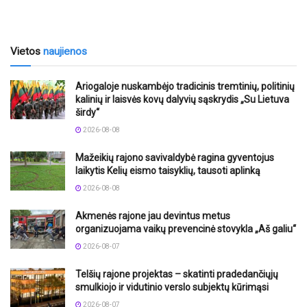
Vietos
naujienos
Ariogaloje nuskambėjo tradicinis tremtinių, politinių
kalinių ir laisvės kovų dalyvių sąskrydis „Su Lietuva
širdy“
2026-08-08
Mažeikių rajono savivaldybė ragina gyventojus
laikytis Kelių eismo taisyklių, tausoti aplinką
2026-08-08
Akmenės rajone jau devintus metus
organizuojama vaikų prevencinė stovykla „Aš galiu“
2026-08-07
Telšių rajone projektas – skatinti pradedančiųjų
smulkiojo ir vidutinio verslo subjektų kūrimąsi
2026-08-07