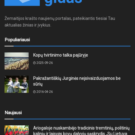
Žemaitijos krašto naujienų portalas, pateikiantis tiesiai Tau
aktualias žinias ir įvykius.
Populiariausi
Kopų tvirtinimo talka pajūryje
2025-09-26
Pakražantiškių Jurginės neįsivaizduojamos be
sūrių
2016-04-26
Naujausi
Ariogaloje nuskambėjo tradicinis tremtinių, politinių
kalinių ir laisvės kovų dalyvių sąskrydis „Su Lietuva