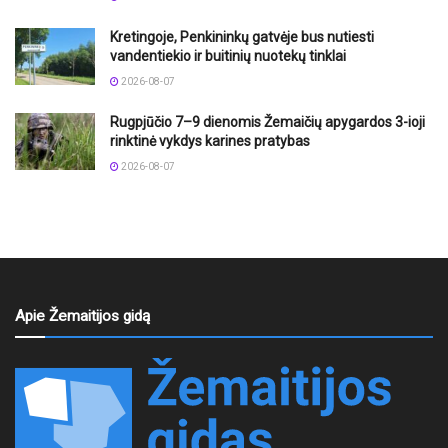
Kretingoje, Penkininkų gatvėje bus nutiesti
vandentiekio ir buitinių nuotekų tinklai
2026-08-07
Rugpjūčio 7–9 dienomis Žemaičių apygardos 3-ioji
rinktinė vykdys karines pratybas
2026-08-07
Apie Žemaitijos gidą