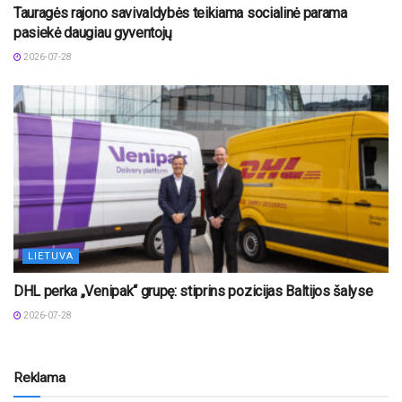
Tauragės rajono savivaldybės teikiama socialinė parama
pasiekė daugiau gyventojų
2026-07-28
LIETUVA
DHL perka „Venipak“ grupę: stiprins pozicijas Baltijos šalyse
2026-07-28
Reklama