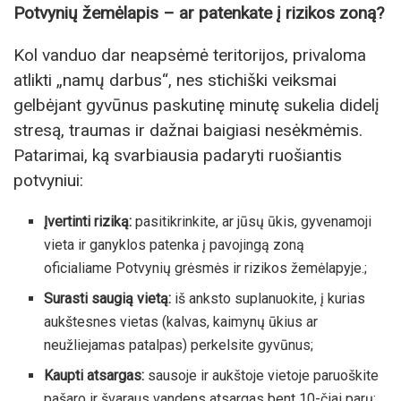
Potvynių žemėlapis – ar patenkate į rizikos zoną?
Kol vanduo dar neapsėmė teritorijos, privaloma
atlikti „namų darbus“, nes stichiški veiksmai
gelbėjant gyvūnus paskutinę minutę sukelia didelį
stresą, traumas ir dažnai baigiasi nesėkmėmis.
Patarimai, ką svarbiausia padaryti ruošiantis
potvyniui:
Įvertinti riziką:
pasitikrinkite, ar jūsų ūkis, gyvenamoji
vieta ir ganyklos patenka į pavojingą zoną
oficialiame Potvynių grėsmės ir rizikos žemėlapyje.;
Surasti saugią vietą:
iš anksto suplanuokite, į kurias
aukštesnes vietas (kalvas, kaimynų ūkius ar
neužliejamas patalpas) perkelsite gyvūnus;
Kaupti atsargas:
sausoje ir aukštoje vietoje paruoškite
pašaro ir švaraus vandens atsargas bent 10-čiai parų;