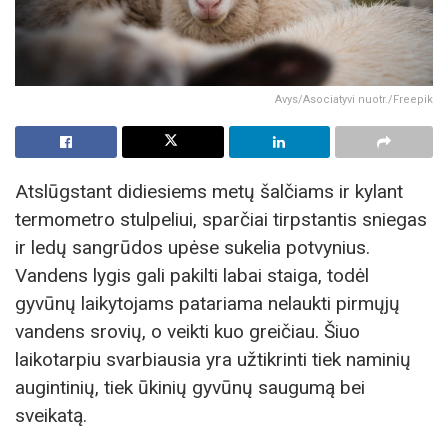
Avys/Asociatyvi nuotr./Freepik
Atslūgstant didiesiems metų šalčiams ir kylant
termometro stulpeliui, sparčiai tirpstantis sniegas
ir ledų sangrūdos upėse sukelia potvynius.
Vandens lygis gali pakilti labai staiga, todėl
gyvūnų laikytojams patariama nelaukti pirmųjų
vandens srovių, o veikti kuo greičiau. Šiuo
laikotarpiu svarbiausia yra užtikrinti tiek naminių
augintinių, tiek ūkinių gyvūnų saugumą bei
sveikatą.