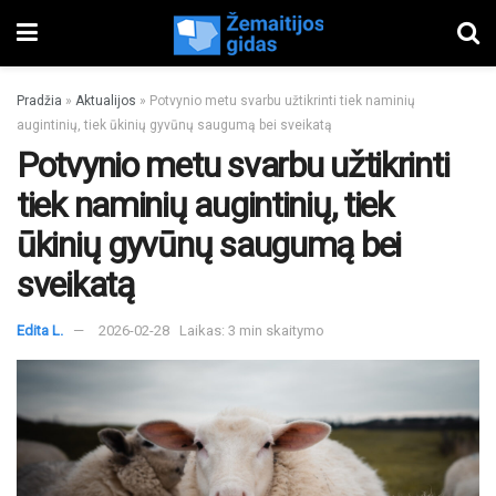
Pradžia
»
Aktualijos
»
Potvynio metu svarbu užtikrinti tiek naminių
augintinių, tiek ūkinių gyvūnų saugumą bei sveikatą
Potvynio metu svarbu užtikrinti
tiek naminių augintinių, tiek
ūkinių gyvūnų saugumą bei
sveikatą
Edita L.
2026-02-28
Laikas: 3 min skaitymo