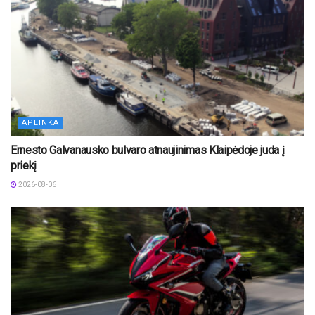
APLINKA
Ernesto Galvanausko bulvaro atnaujinimas Klaipėdoje juda į
priekį
2026-08-06