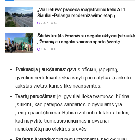
„Via Lietuva“ pradeda magistralinio kelio A11
Šiauliai–Palanga modernizavimo etapą
2026-08-07
Šilutės krašto žmonės su negalia aktyviai įsitraukė
į Žmonių su negalia vasaros sporto šventę
2026-08-07
Evakuacija į aukštumas:
gavus oficialų įspėjimą,
gyvulius nedelsiant reikia varyti į numatytas iš anksto
aukštas vietas, kurios liks neapsemtos.
Tvartų paruošimas:
jei gyvuliai lieka tvartuose, būtina
įsitikinti, kad patalpos sandarios, o gyvuliams yra
įrengti paaukštinimai. Būtina izoliuoti elektros laidus,
kad neįvyktų trumpasis jungimas ir gyvūnai
nenukentėtų nuo elektros srovės.
Pašaras ir vanduo:
turi būti užtikrinama, kad gyvuliai