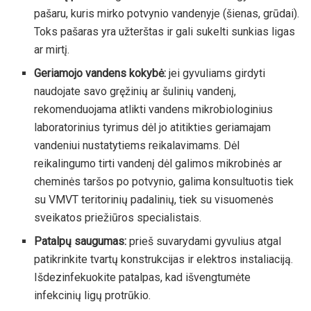
pašaru, kuris mirko potvynio vandenyje (šienas, grūdai).
Toks pašaras yra užterštas ir gali sukelti sunkias ligas
ar mirtį.
Geriamojo vandens kokybė:
jei gyvuliams girdyti
naudojate savo gręžinių ar šulinių vandenį,
rekomenduojama atlikti vandens mikrobiologinius
laboratorinius tyrimus dėl jo atitikties geriamajam
vandeniui nustatytiems reikalavimams. Dėl
reikalingumo tirti vandenį dėl galimos mikrobinės ar
cheminės taršos po potvynio, galima konsultuotis tiek
su VMVT teritorinių padalinių, tiek su visuomenės
sveikatos priežiūros specialistais.
Patalpų saugumas:
prieš suvarydami gyvulius atgal
patikrinkite tvartų konstrukcijas ir elektros instaliaciją.
Išdezinfekuokite patalpas, kad išvengtumėte
infekcinių ligų protrūkio.