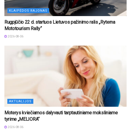
KLAIPĖDOS RAJONAS
Rugpjūčio 22 d. startuos Lietuvos pažinimo ralis „Ryterna
Mototourism Rally“
2026-08-06
AKTUALIJOS
Moterys kviečiamos dalyvauti tarptautiniame moksliniame
tyrime „MELIORA“
2026-08-06