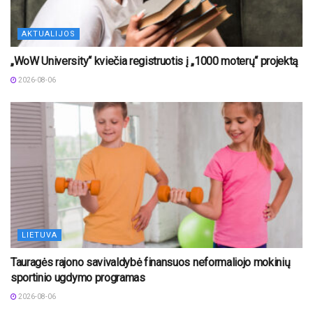
AKTUALIJOS
„WoW University“ kviečia registruotis į „1000 moterų“ projektą
2026-08-06
LIETUVA
Tauragės rajono savivaldybė finansuos neformaliojo mokinių
sportinio ugdymo programas
2026-08-06