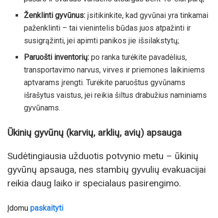
Ženklinti gyvūnus:
įsitikinkite, kad gyvūnai yra tinkamai
paženklinti – tai vienintelis būdas juos atpažinti ir
susigrąžinti, jei apimti panikos jie išsilakstytų;
Paruošti inventorių:
po ranka turėkite pavadėlius,
transportavimo narvus, virves ir priemones laikiniems
aptvarams įrengti. Turėkite paruoštus gyvūnams
išrašytus vaistus, jei reikia šiltus drabužius naminiams
gyvūnams.
Ūkinių gyvūnų (karvių, arklių, avių) apsauga
Sudėtingiausia užduotis potvynio metu – ūkinių
gyvūnų apsauga, nes stambių gyvulių evakuacijai
reikia daug laiko ir specialaus pasirengimo.
Įdomu
paskaityti