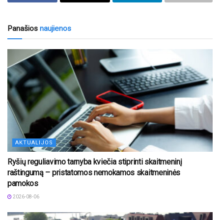
Panašios
naujienos
AKTUALIJOS
Ryšių reguliavimo tarnyba kviečia stiprinti skaitmeninį
raštingumą – pristatomos nemokamos skaitmeninės
pamokos
2026-08-06