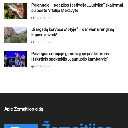
Palangoje – poezijos festivalio „Liudvika“ skaitymai
su poete Vitalija Maksvyte
2026-08-06
„Gargždų kūrybos stotyje“ – dar viena renginių
kupina savaitė
2026-08-05
Palangos senojoje gimnazijoje pristatomas
išskirtinis spektaklis „Jaunuolio kambaryje“
2026-08-05
Apie Žemaitijos gidą