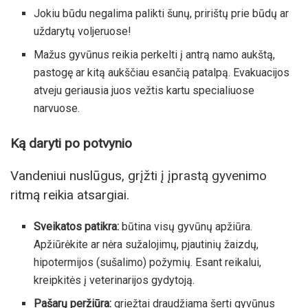
Jokiu būdu negalima palikti šunų, pririštų prie būdų ar
uždarytų voljeruose!
Mažus gyvūnus reikia perkelti į antrą namo aukštą,
pastogę ar kitą aukščiau esančią patalpą. Evakuacijos
atveju geriausia juos vežtis kartu specialiuose
narvuose.
Ką daryti po potvynio
Vandeniui nuslūgus, grįžti į įprastą gyvenimo
ritmą reikia atsargiai.
Sveikatos patikra:
būtina visų gyvūnų apžiūra.
Apžiūrėkite ar nėra sužalojimų, pjautinių žaizdų,
hipotermijos (sušalimo) požymių. Esant reikalui,
kreipkitės į veterinarijos gydytoją.
Pašarų peržiūra:
griežtai draudžiama šerti gyvūnus