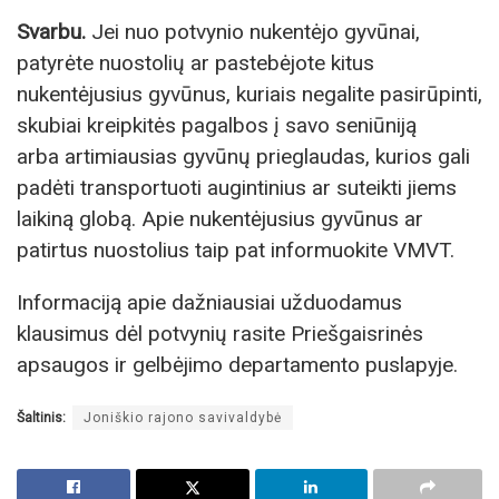
Svarbu.
Jei nuo potvynio nukentėjo gyvūnai,
patyrėte nuostolių ar pastebėjote kitus
nukentėjusius gyvūnus, kuriais negalite pasirūpinti,
skubiai kreipkitės pagalbos į savo seniūniją
arba artimiausias gyvūnų prieglaudas, kurios gali
padėti transportuoti augintinius ar suteikti jiems
laikiną globą. Apie nukentėjusius gyvūnus ar
patirtus nuostolius taip pat informuokite VMVT.
Informaciją apie dažniausiai užduodamus
klausimus dėl potvynių rasite Priešgaisrinės
apsaugos ir gelbėjimo departamento puslapyje.
Šaltinis:
Joniškio rajono savivaldybė