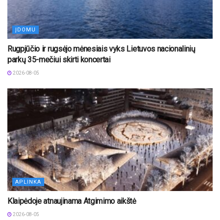
ĮDOMU
Rugpjūčio ir rugsėjo mėnesiais vyks Lietuvos nacionalinių
parkų 35-mečiui skirti koncertai
2026-08-05
APLINKA
Klaipėdoje atnaujinama Atgimimo aikštė
2026-08-05