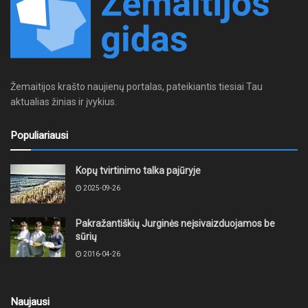
Žemaitijos krašto naujienų portalas, pateikiantis tiesiai Tau
aktualias žinias ir įvykius.
Populiariausi
Kopų tvirtinimo talka pajūryje
2025-09-26
Pakražantiškių Jurginės neįsivaizduojamos be
sūrių
2016-04-26
Naujausi