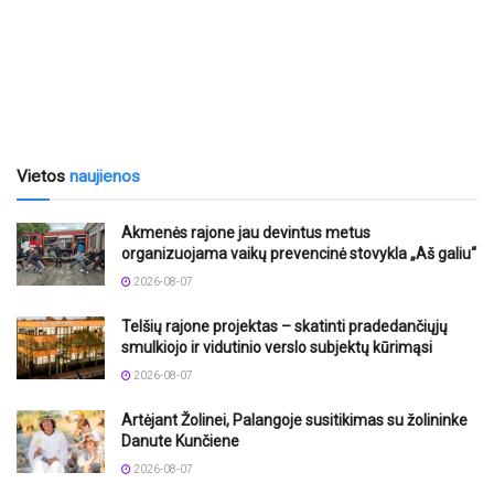
Vietos
naujienos
Akmenės rajone jau devintus metus
organizuojama vaikų prevencinė stovykla „Aš galiu“
2026-08-07
Telšių rajone projektas – skatinti pradedančiųjų
smulkiojo ir vidutinio verslo subjektų kūrimąsi
2026-08-07
Artėjant Žolinei, Palangoje susitikimas su žolininke
Danute Kunčiene
2026-08-07