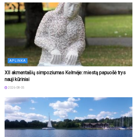
APLINKA
XII akmentašių simpoziumas Kelmėje: miestą papuošė trys
nauji kūriniai
2026-08-05