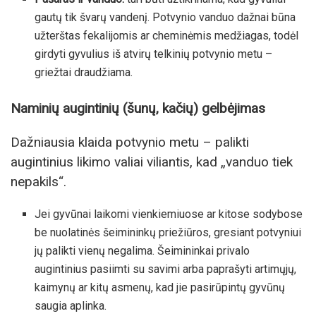
gautų tik švarų vandenį. Potvynio vanduo dažnai būna
užterštas fekalijomis ar cheminėmis medžiagas, todėl
girdyti gyvulius iš atvirų telkinių potvynio metu –
griežtai draudžiama.
Naminių augintinių (šunų, kačių) gelbėjimas
Dažniausia klaida potvynio metu – palikti
augintinius likimo valiai viliantis, kad „vanduo tiek
nepakils“.
Jei gyvūnai laikomi vienkiemiuose ar kitose sodybose
be nuolatinės šeimininkų priežiūros, gresiant potvyniui
jų palikti vienų negalima. Šeimininkai privalo
augintinius pasiimti su savimi arba paprašyti artimųjų,
kaimynų ar kitų asmenų, kad jie pasirūpintų gyvūnų
saugia aplinka.