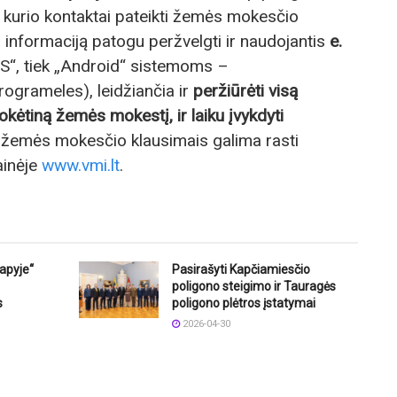
, kurio kontaktai pateikti žemės mokesčio
informaciją patogu peržvelgti ir naudojantis
e.
iOS“, tiek „Android“ sistemoms –
grameles), leidžiančia ir
peržiūrėti visą
kėtiną žemės mokestį, ir laiku įvykdyti
 žemės mokesčio klausimais galima rasti
ainėje
www.vmi.lt
.
lapyje“
Pasirašyti Kapčiamiesčio
poligono steigimo ir Tauragės
s
poligono plėtros įstatymai
2026-04-30