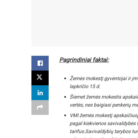
Pagrindiniai faktai:
Žemės mokestį gyventojai ir įm
lapkričio 15 d.
Šiemet žemės mokestis apskaiči
vertės, nes baigiasi penkerių m
VMI žemės mokestį apskaičiuoja
pagal kiekvienos savivaldybės 
tarifus.Savivaldybių tarybos tu