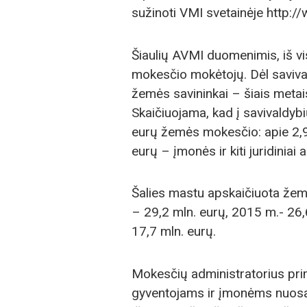
sužinoti VMI svetainėje http:
Šiaulių AVMI duomenimis, iš vi
mokesčio mokėtojų. Dėl saviva
žemės savininkai – šiais metais 
Skaičiuojama, kad į savivaldy
eurų žemės mokesčio: apie 2,9
eurų – įmonės ir kiti juridiniai
Šalies mastu apskaičiuota že
– 29,2 mln. eurų, 2015 m.- 26,
17,7 mln. eurų.
Mokesčių administratorius pr
gyventojams ir įmonėms nuosav