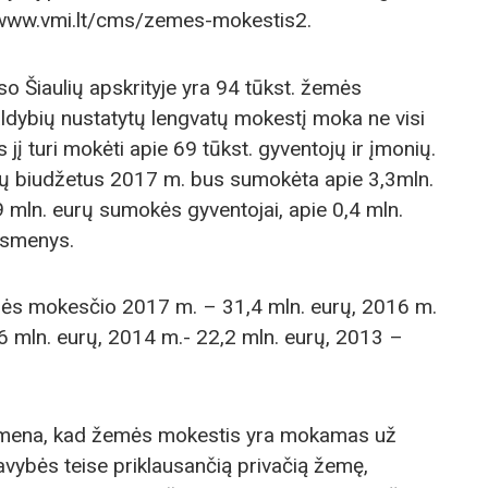
//www.vmi.lt/cms/zemes-mokestis2.
so Šiaulių apskrityje yra 94 tūkst. žemės
ldybių nustatytų lengvatų mokestį moka ne visi
jį turi mokėti apie 69 tūkst. gyventojų ir įmonių.
bių biudžetus 2017 m. bus sumokėta apie 3,3mln.
 mln. eurų sumokės gyventojai, apie 0,4 mln.
 asmenys.
mės mokesčio 2017 m. – 31,4 mln. eurų, 2016 m.
6 mln. eurų, 2014 m.- 22,2 mln. eurų, 2013 –
imena, kad žemės mokestis yra mokamas už
ybės teise priklausančią privačią žemę,