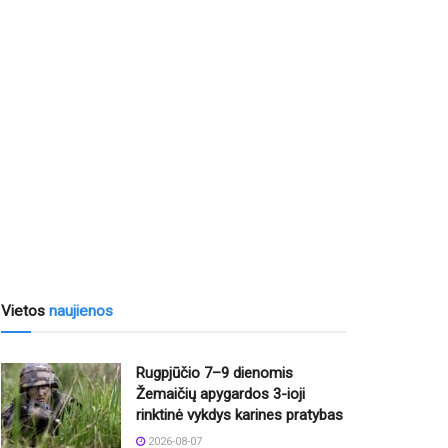
Vietos
naujienos
Rugpjūčio 7–9 dienomis
Žemaičių apygardos 3-ioji
rinktinė vykdys karines pratybas
2026-08-07