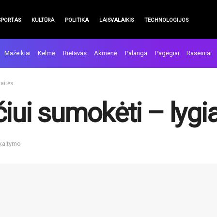
SPORTAS
KULTŪRA
POLITIKA
LAISVALAIKIS
TECHNOLOGIJOS
Mažeikiai
Kelmė
Rietavas
Akmenė
Palanga
Pagėgiai
Raseiniai
aitės
i sumokėti – lygiai
skaitymo