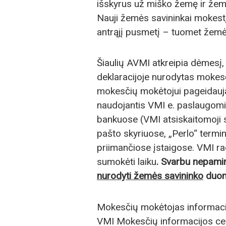
išskyrus už miško žemę ir žemė
Nauji žemės savininkai mokestį 
antrąjį pusmetį – tuomet žemė
Šiaulių AVMI atkreipia dėmesį
deklaracijoje nurodytas mokesči
mokesčių mokėtojui pageidauja
naudojantis VMI e. paslaugomi
bankuose (VMI atsiskaitomoji są
pašto skyriuose, „Perlo“ term
priimančiose įstaigose. VMI 
sumokėti laiku
. Svarbu nepami
nurodyti žemės savininko
duom
Mokesčių mokėtojas informacij
VMI Mokesčių informacijos c