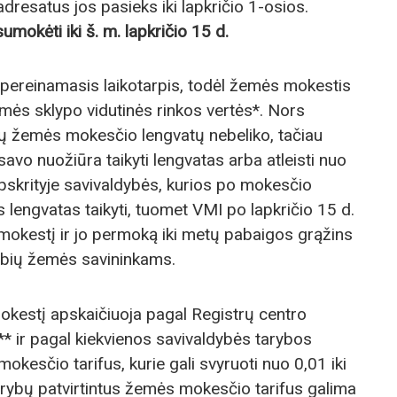
adresatus jos pasieks iki lapkričio 1-osios.
umokėti iki š. m. lapkričio 15 d.
 pereinamasis laikotarpis, todėl žemės mokestis
mės sklypo vidutinės rinkos vertės*. Nors
tų žemės mokesčio lengvatų nebeliko, tačiau
savo nuožiūra taikyti lengvatas arba atleisti nuo
pskrityje savivaldybės, kurios po mokesčio
lengvatas taikyti, tuomet VMI po lapkričio 15 d.
mokestį ir jo permoką iki metų pabaigos grąžins
dybių žemės savininkams.
kestį apskaičiuoja pagal Registrų centro
* ir pagal kiekvienos savivaldybės tarybos
okesčio tarifus, kurie gali svyruoti nuo 0,01 iki
arybų patvirtintus žemės mokesčio tarifus galima