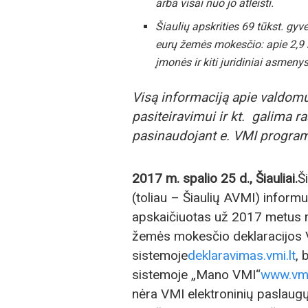
arba visai nuo jo atleisti.
Šiaulių apskrities 69 tūkst. gyv
eurų žemės mokesčio: apie 2,9 
įmonės ir kiti juridiniai asmenys
Visą informaciją apie valdom
pasiteiravimui ir kt. galima r
pasinaudojant e. VMI program
2017 m. spalio 25 d., Šiauliai.
Š
(toliau – Šiaulių AVMI) inform
apskaičiuotas už 2017 metus 
žemės mokesčio deklaracijos V
sistemoje
deklaravimas.vmi.lt
, 
sistemoje „Mano VMI“
www.vmi
nėra VMI elektroninių paslaug