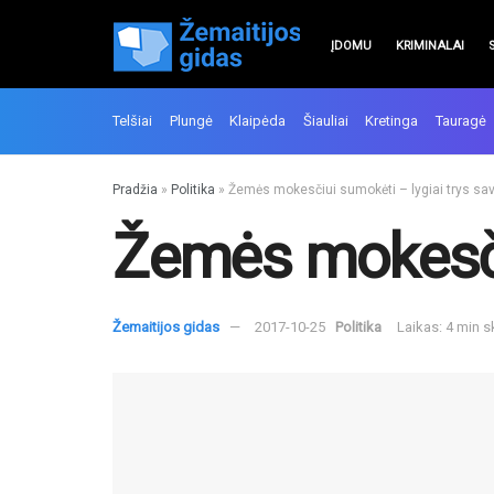
ĮDOMU
KRIMINALAI
Telšiai
Plungė
Klaipėda
Šiauliai
Kretinga
Tauragė
Pradžia
»
Politika
»
Žemės mokesčiui sumokėti – lygiai trys sav
Žemės mokesčiu
Žemaitijos gidas
2017-10-25
Politika
Laikas: 4 min 