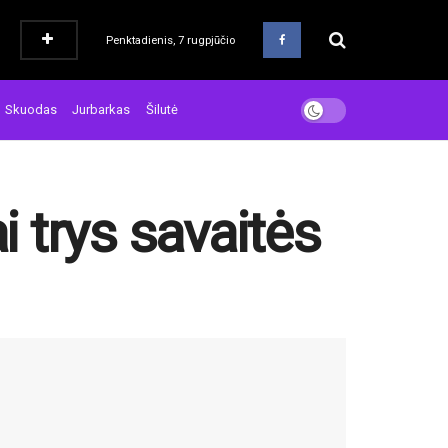
Penktadienis, 7 rugpjūčio
Skuodas
Jurbarkas
Šilutė
 trys savaitės