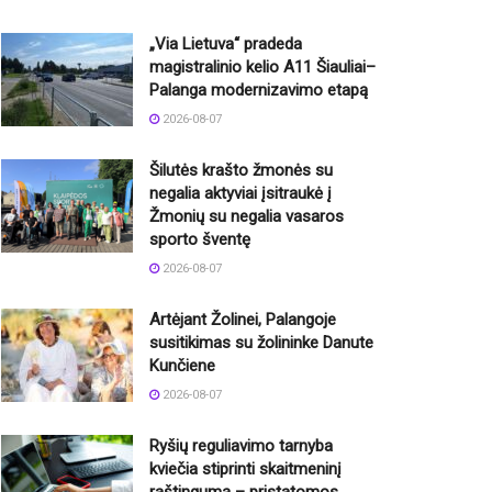
„Via Lietuva“ pradeda
magistralinio kelio A11 Šiauliai–
Palanga modernizavimo etapą
2026-08-07
Šilutės krašto žmonės su
negalia aktyviai įsitraukė į
Žmonių su negalia vasaros
sporto šventę
2026-08-07
Artėjant Žolinei, Palangoje
susitikimas su žolininke Danute
Kunčiene
2026-08-07
Ryšių reguliavimo tarnyba
kviečia stiprinti skaitmeninį
raštingumą – pristatomos