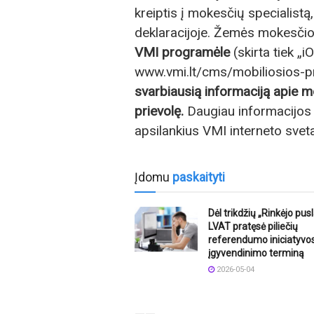
kreiptis į mokesčių specialistą
deklaracijoje. Žemės mokesčio 
VMI programėle
(skirta tiek „
www.vmi.lt/cms/mobiliosios-pro
svarbiausią informaciją apie mo
prievolę.
Daugiau informacijos
apsilankius VMI interneto svet
Įdomu
paskaityti
Dėl trikdžių „Rinkėjo pus
LVAT pratęsė piliečių
referendumo iniciatyvo
įgyvendinimo terminą
2026-05-04