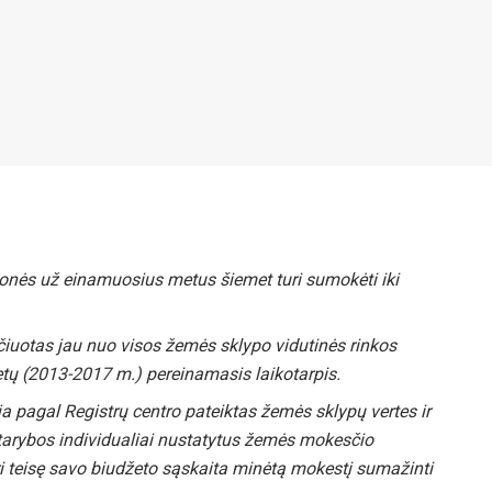
onės už einamuosius metus šiemet turi sumokėti iki
uotas jau nuo visos žemės sklypo vidutinės rinkos
etų (2013-2017 m.) pereinamasis laikotarpis.
 pagal Registrų centro pateiktas žemės sklypų vertes ir
tarybos individualiai nustatytus žemės mokesčio
ri teisę savo biudžeto sąskaita minėtą mokestį sumažinti