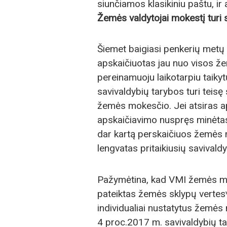
siunčiamos klasikiniu paštu, ir 
Žemės valdytojai mokestį turi s
Šiemet baigiasi penkerių metų
apskaičiuotas jau nuo visos že
pereinamuoju laikotarpiu taiky
savivaldybių tarybos turi teisę 
žemės mokesčio. Jei atsiras a
apskaičiavimo nuspręs minėtas 
dar kartą perskaičiuos žemės 
lengvatas pritaikiusių savival
Pažymėtina, kad VMI žemės mo
pateiktas žemės sklypų vertes*
individualiai nustatytus žemės m
4 proc.2017 m. savivaldybių t