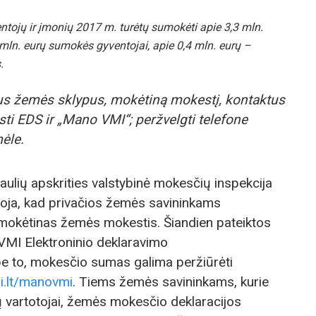
entojų ir įmonių 2017 m. turėtų sumokėti apie 3,3 mln.
mln. eurų sumokės gyventojai, apie 0,4 mln. eurų –
.
us žemės sklypus, mokėtiną mokestį, kontaktus
asti EDS ir „Mano VMI“; peržvelgti telefone
ėle.
iaulių apskrities valstybinė mokesčių inspekcija
uoja, kad privačios žemės savininkams
mokėtinas žemės mokestis. Šiandien pateiktos
MI Elektroninio deklaravimo
be to, mokesčio sumas galima peržiūrėti
.lt/manovmi
. Tiems žemės savininkams, kurie
ų vartotojai, žemės mokesčio deklaracijos