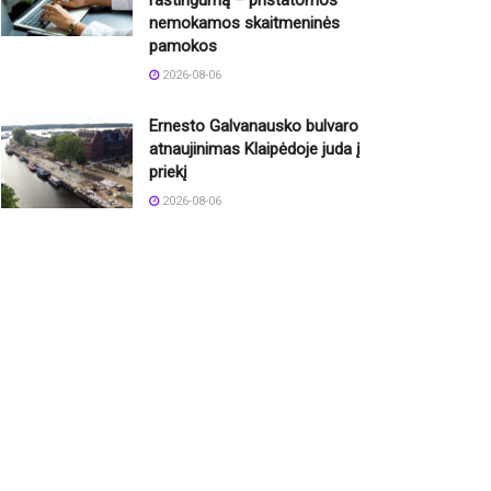
nemokamos skaitmeninės
pamokos
2026-08-06
Ernesto Galvanausko bulvaro
atnaujinimas Klaipėdoje juda į
priekį
2026-08-06