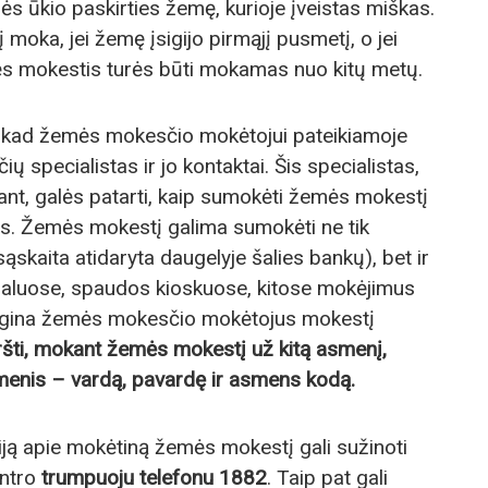
s ūkio paskirties žemę, kurioje įveistas miškas.
moka, jei žemę įsigijo pirmąjį pusmetį, o jei
s mokestis turės būti mokamas nuo kitų metų.
, kad žemės mokesčio mokėtojui pateikiamoje
ų specialistas ir jo kontaktai. Šis specialistas,
nt, galės patarti, kaip sumokėti žemės mokestį
s. Žemės mokestį galima sumokėti ne tik
skaita atidaryta daugelyje šalies bankų), bet ir
inaluose, spaudos kioskuose, kitose mokėjimus
ragina žemės mokesčio mokėtojus mokestį
ršti, mokant žemės mokestį už kitą asmenį,
enis – vardą, pavardę ir asmens kodą.
ą apie mokėtiną žemės mokestį gali sužinoti
entro
trumpuoju telefonu 1882
. Taip pat gali