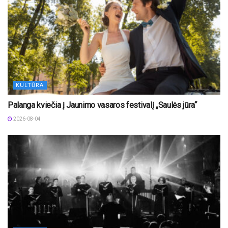
KULTŪRA
Palanga kviečia į Jaunimo vasaros festivalį „Saulės jūra“
2026-08-04