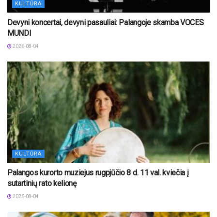
KULTŪRA
Devyni koncertai, devyni pasauliai: Palangoje skamba VOCES
MUNDI
2026-08-04
KULTŪRA
Palangos kurorto muziejus rugpjūčio 8 d. 11 val. kviečia į
sutartinių rato kelionę
2026-08-04