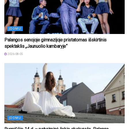
ĮDOMU
Palangos senojoje gimnazijoje pristatomas išskirtinis
spektaklis „Jaunuolio kambaryje“
2026-08-05
ĮDOMU