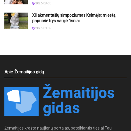
2026-08-06
XII akmentašių simpoziumas Kelmėje: miestą
papuošė trys nauji kūriniai
2026-08-05
Apie Žemaitijos gidą
Žemaitijos krašto naujienų portalas, pateikiantis tiesiai Tau