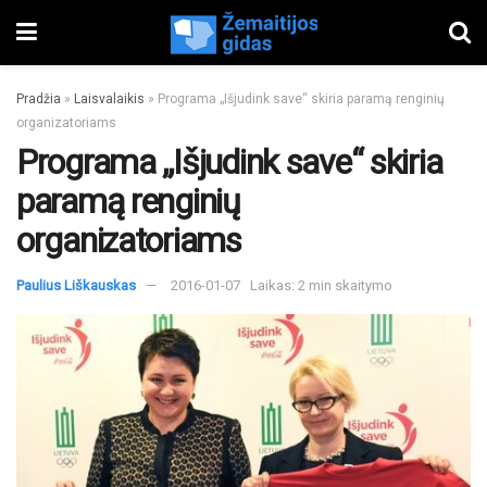
Pradžia
»
Laisvalaikis
»
Programa „Išjudink save“ skiria paramą renginių
organizatoriams
Programa „Išjudink save“ skiria
paramą renginių
organizatoriams
Paulius Liškauskas
2016-01-07
Laikas: 2 min skaitymo