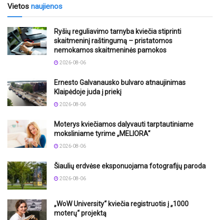
Vietos
naujienos
Ryšių reguliavimo tarnyba kviečia stiprinti
skaitmeninį raštingumą – pristatomos
nemokamos skaitmeninės pamokos
2026-08-06
Ernesto Galvanausko bulvaro atnaujinimas
Klaipėdoje juda į priekį
2026-08-06
Moterys kviečiamos dalyvauti tarptautiniame
moksliniame tyrime „MELIORA“
2026-08-06
Šiaulių erdvėse eksponuojama fotografijų paroda
2026-08-06
„WoW University“ kviečia registruotis į „1000
moterų“ projektą