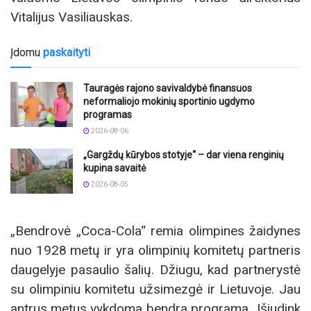
Vitalijus Vasiliauskas.
Įdomu
paskaityti
Tauragės rajono savivaldybė finansuos
neformaliojo mokinių sportinio ugdymo
programas
2026-08-06
„Gargždų kūrybos stotyje“ – dar viena renginių
kupina savaitė
2026-08-05
„Bendrovė „Coca-Cola“ remia olimpines žaidynes
nuo 1928 metų ir yra olimpinių komitetų partneris
daugelyje pasaulio šalių. Džiugu, kad partnerystė
su olimpiniu komitetu užsimezgė ir Lietuvoje. Jau
antrus metus vykdoma bendra programa „Išjudink