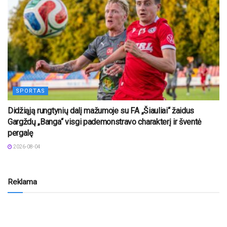
SPORTAS
Didžiąją rungtynių dalį mažumoje su FA „Šiauliai“ žaidus
Gargždų „Banga“ visgi pademonstravo charakterį ir šventė
pergalę
2026-08-04
Reklama