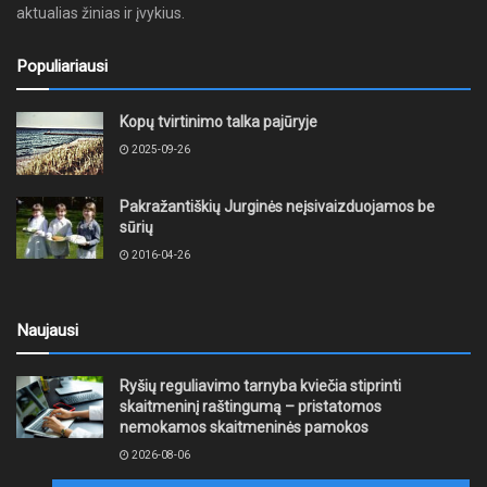
aktualias žinias ir įvykius.
Populiariausi
Kopų tvirtinimo talka pajūryje
2025-09-26
Pakražantiškių Jurginės neįsivaizduojamos be
sūrių
2016-04-26
Naujausi
Ryšių reguliavimo tarnyba kviečia stiprinti
skaitmeninį raštingumą – pristatomos
nemokamos skaitmeninės pamokos
2026-08-06