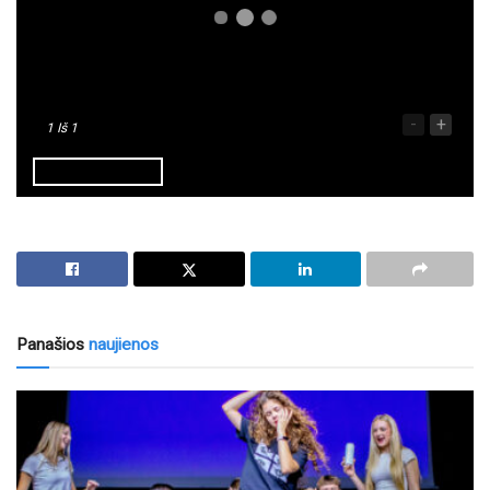
-
+
1
Iš 1
Panašios
naujienos