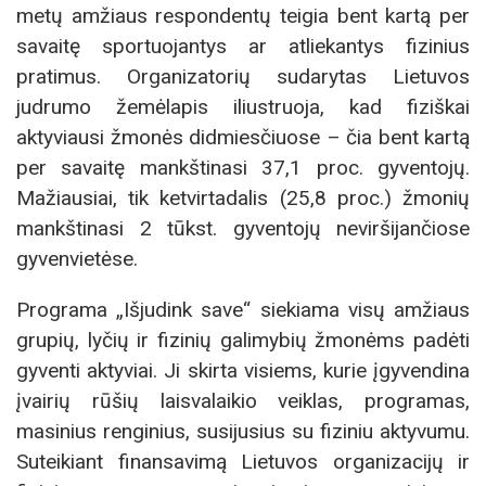
metų amžiaus respondentų teigia bent kartą per
savaitę sportuojantys ar atliekantys fizinius
pratimus. Organizatorių sudarytas Lietuvos
judrumo žemėlapis iliustruoja, kad fiziškai
aktyviausi žmonės didmiesčiuose – čia bent kartą
per savaitę mankštinasi 37,1 proc. gyventojų.
Mažiausiai, tik ketvirtadalis (25,8 proc.) žmonių
mankštinasi 2 tūkst. gyventojų neviršijančiose
gyvenvietėse.
Programa „Išjudink save“ siekiama visų amžiaus
grupių, lyčių ir fizinių galimybių žmonėms padėti
gyventi aktyviai. Ji skirta visiems, kurie įgyvendina
įvairių rūšių laisvalaikio veiklas, programas,
masinius renginius, susijusius su fiziniu aktyvumu.
Suteikiant finansavimą Lietuvos organizacijų ir