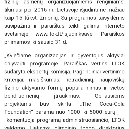
fizinių asmenų organizuojamiems renginiams,
tikimasi per 2016 m. Lietuvoje išjudinti ne mažiau
kaip 15 tūkst. žmonių. Su programos taisyklėmis
susipažinti ir paraiškas teikti galima interneto
svetainėje www.ltok.lt/isjudinksave. Paraiškos
priimamos iki sausio 31 d.
„Kviečiame organizacijas ir gyventojus aktyviai
dalyvauti programoje. Paraiškas vertins LTOK
sudaryta ekspertų komisija. Pagrindiniai vertinimo
kriterijai: masiškumas, netradicinių, naujoviškų
fizinio aktyvumo formų populiarinimas ir vietos
bendruomenių įtraukimas. Geriausiems
projektams bus skirta „The Coca-Cola
Foundation“ parama nuo 1000 iki 5000 eurų“, –
komentuoja programą administruosiančio, LTOK
valdomo Lietuvos olimpinio fondo direktorius