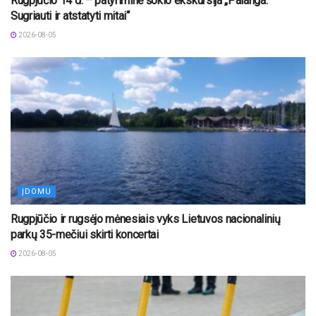
Rugpjūčio 14 d. – patyriminė šokio ekskursija „Palanga.
Sugriauti ir atstatyti mitai“
2026-08-05
ĮDOMU
Rugpjūčio ir rugsėjo mėnesiais vyks Lietuvos nacionalinių
parkų 35-mečiui skirti koncertai
2026-08-05