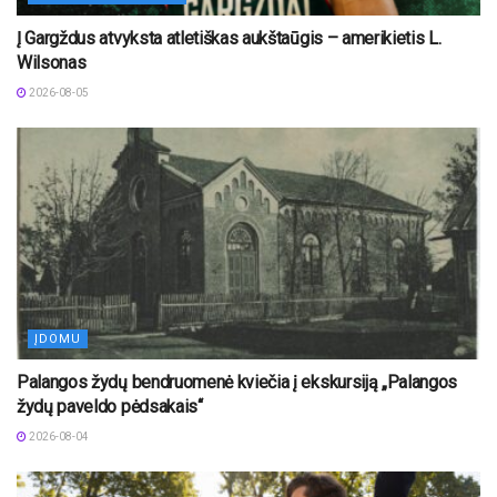
Į Gargždus atvyksta atletiškas aukštaūgis – amerikietis L.
Wilsonas
2026-08-05
ĮDOMU
Palangos žydų bendruomenė kviečia į ekskursiją „Palangos
žydų paveldo pėdsakais“
2026-08-04