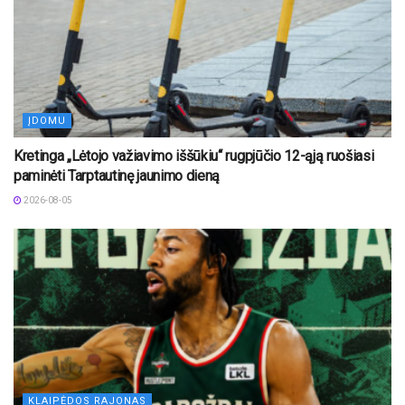
ĮDOMU
Kretinga „Lėtojo važiavimo iššūkiu“ rugpjūčio 12-ąją ruošiasi
paminėti Tarptautinę jaunimo dieną
2026-08-05
KLAIPĖDOS RAJONAS