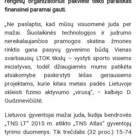
renginių organizatorius pakvietė teikti paraiškas
finansinei paramai gauti.
„Ne paslaptis, kad mūsų visuomenė juda per
mažai. Šiuolaikinės technologijos ir judrumo
nereikalaujančios pramogos skatina žmones
rinktis gana pasyvų gyvenimo būdą. Vienas
svarbiausių LTOK tikslų – vystyti sporto visiems
iniciatyvas, todėl džiaugiamės mums patikėta
atsakomybe paskirstyti lėšas geriausiems
projektams, kurie kitais metais padės Lietuvoje
skleisti fizinio aktyvumo „virusą“, − kalbėjo D.
Gudzinevičiūtė.
Lietuvos gyventojai mažai juda, liudija bendrovės
„TNS LT“ 2015 m. atlikto „TNS Atlas“ gyventojų
tyrimo duomenys. Tik trečdalis (32 proc.) 15-74