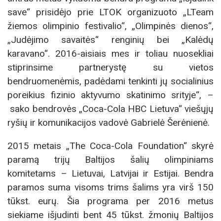
save“ prisidėjo prie LTOK organizuoto „LTeam
žiemos olimpinio festivalio“, „Olimpinės dienos“,
„Judėjimo savaitės“ renginių bei „Kalėdų
karavano“. 2016-aisiais mes ir toliau nuosekliai
stiprinsime partnerystę su vietos
bendruomenėmis, padėdami tenkinti jų socialinius
poreikius fizinio aktyvumo skatinimo srityje“, –
sako bendrovės „Coca-Cola HBC Lietuva“ viešųjų
ryšių ir komunikacijos vadovė Gabrielė Šerėnienė.
2015 metais „The Coca-Cola Foundation“ skyrė
paramą trijų Baltijos šalių olimpiniams
komitetams – Lietuvai, Latvijai ir Estijai. Bendra
paramos suma visoms trims šalims yra virš 150
tūkst. eurų. Šia programa per 2016 metus
siekiame išjudinti bent 45 tūkst. žmonių Baltijos