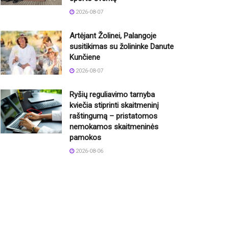
2026-08-07
Artėjant Žolinei, Palangoje
susitikimas su žolininke Danute
Kunčiene
2026-08-07
Ryšių reguliavimo tarnyba
kviečia stiprinti skaitmeninį
raštingumą – pristatomos
nemokamos skaitmeninės
pamokos
2026-08-06