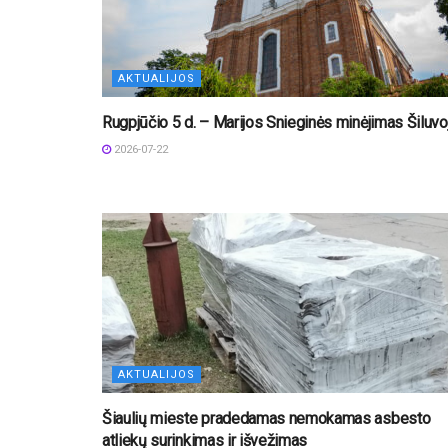
AKTUALIJOS
Rugpjūčio 5 d. – Marijos Snieginės minėjimas Šiluvo
2026-07-22
AKTUALIJOS
Šiaulių mieste pradedamas nemokamas asbesto
atliekų surinkimas ir išvežimas