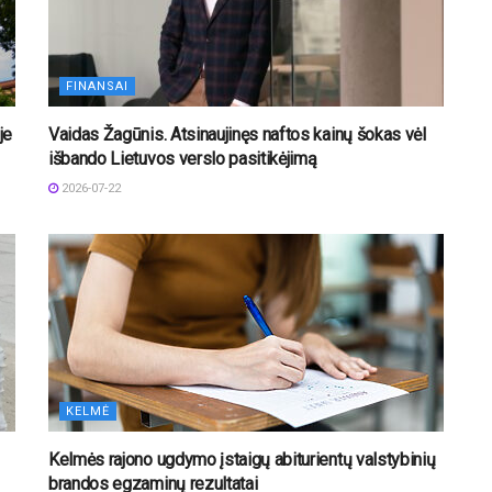
FINANSAI
je
Vaidas Žagūnis. Atsinaujinęs naftos kainų šokas vėl
išbando Lietuvos verslo pasitikėjimą
2026-07-22
KELMĖ
Kelmės rajono ugdymo įstaigų abiturientų valstybinių
brandos egzaminų rezultatai