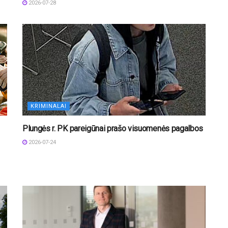
2026-07-28
KRIMINALAI
Plungės r. PK pareigūnai prašo visuomenės pagalbos
2026-07-24