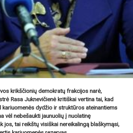
os krikščionių demokratų frakcijos narė,
rė Rasa Juknevičienė kritiškai vertina tai, kad
l kariuomenės dydžio ir struktūros ateinantiems
vėl nebešaukti jaunuolių į nuolatinę
 jos, tai reikštų visiškai nereikalingą blaškymąsi,
ertis kariuomenės rezervas.