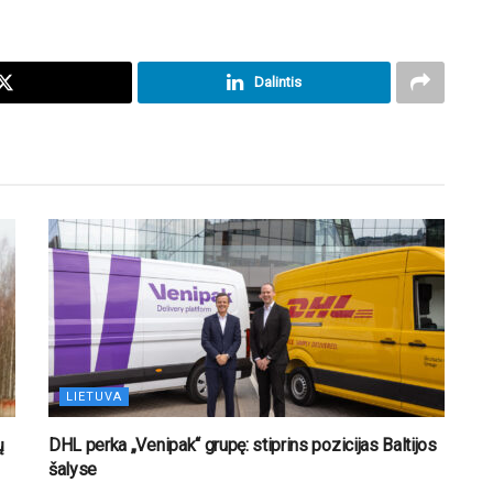
Dalintis
LIETUVA
ų
DHL perka „Venipak“ grupę: stiprins pozicijas Baltijos
šalyse