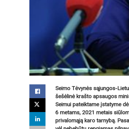
Seimo Tėvynės sąjungos-Lietuv
šešėlinė krašto apsaugos minist
Seimui pateiktame įstatyme dė
6 metams, 2021 metais siūloma 
privalomąją karo tarnybą. Pasak
vėl nebebūtų rengiamas pilnav