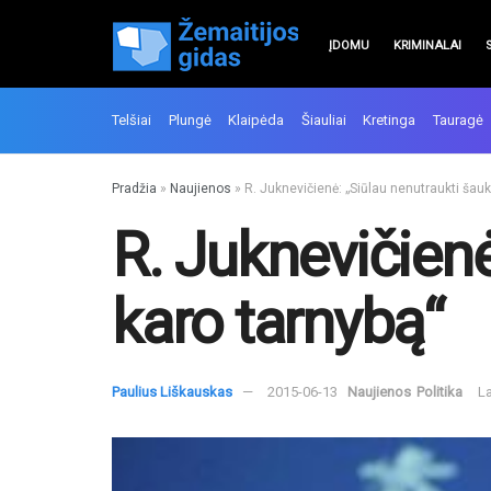
ĮDOMU
KRIMINALAI
Telšiai
Plungė
Klaipėda
Šiauliai
Kretinga
Tauragė
Pradžia
»
Naujienos
»
R. Juknevičienė: „Siūlau nenutraukti šauk
R. Juknevičienė
karo tarnybą“
Paulius Liškauskas
2015-06-13
Naujienos
Politika
La