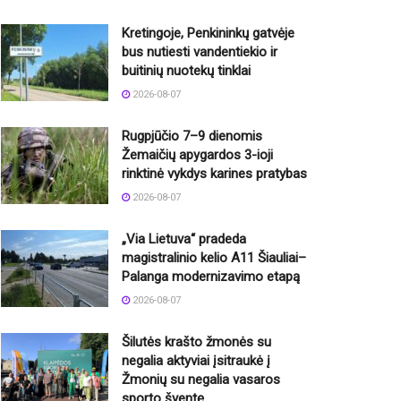
Kretingoje, Penkininkų gatvėje
bus nutiesti vandentiekio ir
buitinių nuotekų tinklai
2026-08-07
Rugpjūčio 7–9 dienomis
Žemaičių apygardos 3-ioji
rinktinė vykdys karines pratybas
2026-08-07
„Via Lietuva“ pradeda
magistralinio kelio A11 Šiauliai–
Palanga modernizavimo etapą
2026-08-07
Šilutės krašto žmonės su
negalia aktyviai įsitraukė į
Žmonių su negalia vasaros
sporto šventę