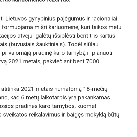
nti Lietuvos gynybinius pajėgumus ir racionaliai
iau formuojama mišri kariuomenė, kuri taikos metu
acijos atveju galėtų išsiplėsti bent tris kartus
is (buvusiais šauktiniais). Todėl siūlau
 privalomąją pradinę karo tarnybą ir planuoti
ervą 2021 metais, pakviečiant bent 7000
s atitinka 2021 metais numatomą 18-mečių
 mano, kad 6 metų laikotarpis yra pakankamas
omosios pradinės karo tarnybos, kuomet
tis sveikatos reikalavimus ir baigęs mokyklą būtų