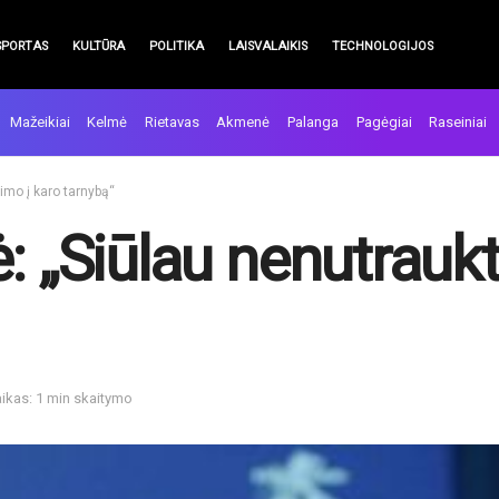
SPORTAS
KULTŪRA
POLITIKA
LAISVALAIKIS
TECHNOLOGIJOS
Mažeikiai
Kelmė
Rietavas
Akmenė
Palanga
Pagėgiai
Raseiniai
imo į karo tarnybą“
: „Siūlau nenutraukt
ikas: 1 min skaitymo