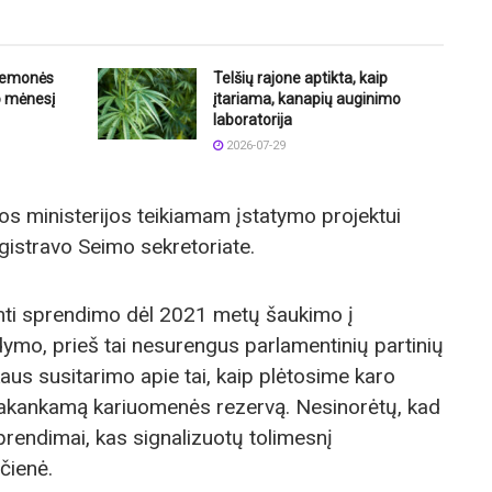
riemonės
Telšių rajone aptikta, kaip
o mėnesį
įtariama, kanapių auginimo
laboratorija
2026-07-29
s ministerijos teikiamam įstatymo projektui
gistravo Seimo sekretoriate.
imti sprendimo dėl 2021 metų šaukimo į
ymo, prieš tai nesurengus parlamentinių partinių
aus susitarimo apie tai, kaip plėtosime karo
pakankamą kariuomenės rezervą. Nesinorėtų, kad
prendimai, kas signalizuotų tolimesnį
čienė.