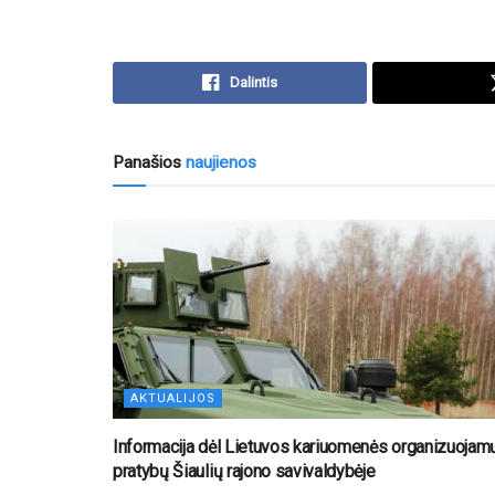
Dalintis
Panašios
naujienos
AKTUALIJOS
Informacija dėl Lietuvos kariuomenės organizuojam
pratybų Šiaulių rajono savivaldybėje