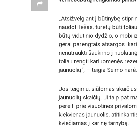
„Atsižvelgiant į būtinybę stipri
naudoti lėšas, turėtų būti tol
būtų vidutinio dydžio, o mobiliz
gerai parengtais atsargos karia
nenutraukti šaukimo į nuolatinę
toliau rengti kariuomenės rez
jaunuolių“, – teigia Seimo narė.
Jos teigimu, siūlomas skaičiu
jaunuolių skaičių. Ji taip pat
pereiti prie visuotinės prival
kiekvienas jaunuolis, atitinkan
kviečiamas į karinę tarnybą.