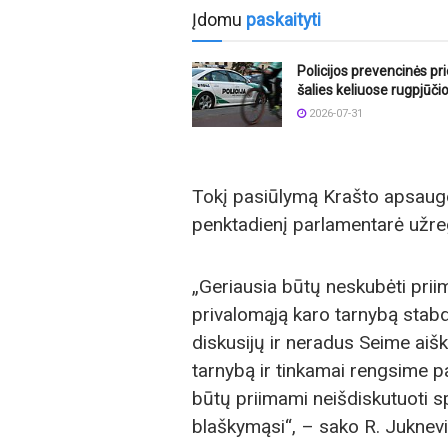
Įdomu
paskaityti
Policijos prevencinės p
šalies keliuose rugpjūči
2026-07-31
Tokį pasiūlymą Krašto apsaugo
penktadienį parlamentarė užre
„Geriausia būtų neskubėti pri
privalomąją karo tarnybą stabd
diskusijų ir neradus Seime aišk
tarnybą ir tinkamai rengsime 
būtų priimami neišdiskutuoti s
blaškymąsi“, – sako R. Juknevi