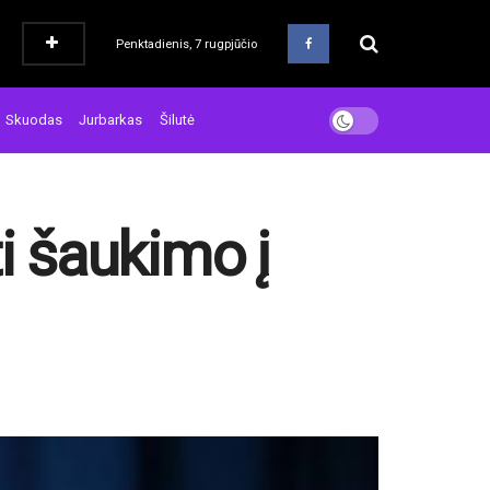
Penktadienis, 7 rugpjūčio
Skuodas
Jurbarkas
Šilutė
i šaukimo į