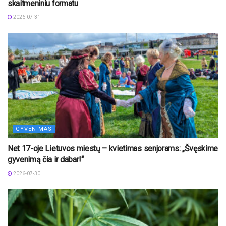
skaitmeniniu formatu
2026-07-31
GYVENIMAS
Net 17-oje Lietuvos miestų – kvietimas senjorams: „Švęskime
gyvenimą čia ir dabar!“
2026-07-30