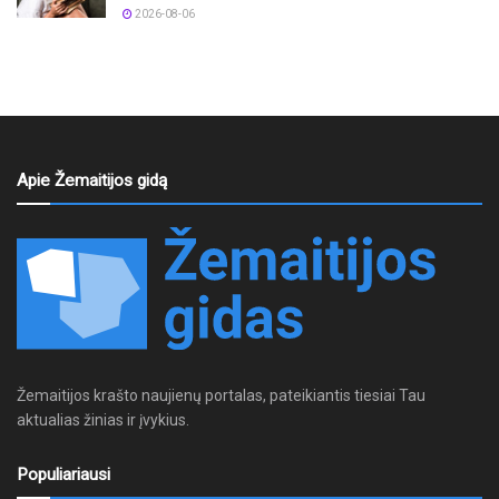
2026-08-06
Apie Žemaitijos gidą
Žemaitijos krašto naujienų portalas, pateikiantis tiesiai Tau
aktualias žinias ir įvykius.
Populiariausi