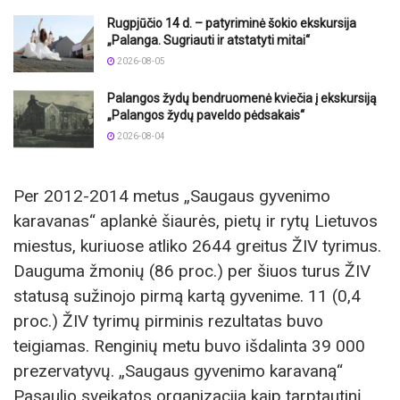
Rugpjūčio 14 d. – patyriminė šokio ekskursija
„Palanga. Sugriauti ir atstatyti mitai“
2026-08-05
Palangos žydų bendruomenė kviečia į ekskursiją
„Palangos žydų paveldo pėdsakais“
2026-08-04
Per 2012-2014 metus „Saugaus gyvenimo
karavanas“ aplankė šiaurės, pietų ir rytų Lietuvos
miestus, kuriuose atliko 2644 greitus ŽIV tyrimus.
Dauguma žmonių (86 proc.) per šiuos turus ŽIV
statusą sužinojo pirmą kartą gyvenime. 11 (0,4
proc.) ŽIV tyrimų pirminis rezultatas buvo
teigiamas. Renginių metu buvo išdalinta 39 000
prezervatyvų. „Saugaus gyvenimo karavaną“
Pasaulio sveikatos organizacija kaip tarptautinį