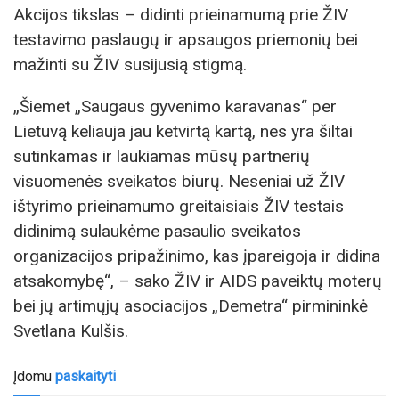
Akcijos tikslas – didinti prieinamumą prie ŽIV
testavimo paslaugų ir apsaugos priemonių bei
mažinti su ŽIV susijusią stigmą.
„Šiemet „Saugaus gyvenimo karavanas“ per
Lietuvą keliauja jau ketvirtą kartą, nes yra šiltai
sutinkamas ir laukiamas mūsų partnerių
visuomenės sveikatos biurų. Neseniai už ŽIV
ištyrimo prieinamumo greitaisiais ŽIV testais
didinimą sulaukėme pasaulio sveikatos
organizacijos pripažinimo, kas įpareigoja ir didina
atsakomybę“, – sako ŽIV ir AIDS paveiktų moterų
bei jų artimųjų asociacijos „Demetra“ pirmininkė
Svetlana Kulšis.
Įdomu
paskaityti