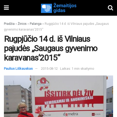
Pradžia
»
Žinios
»
Palanga
»
Rugpjūčio 14 d. iš Vilniaus pajudės „Saugaus
gyvenimo karavanas‘2015“
Rugpjūčio 14 d. iš Vilniaus
pajudės „Saugaus gyvenimo
karavanas‘2015“
Paulius Liškauskas
2015-08-12
Laikas: 1 min skaitymo