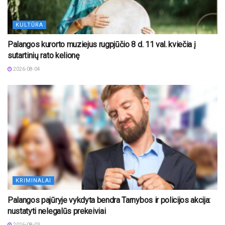
KULTŪRA
Palangos kurorto muziejus rugpjūčio 8 d. 11 val. kviečia į
sutartinių rato kelionę
2026-08-04
KRIMINALAI
Palangos pajūryje vykdyta bendra Tarnybos ir policijos akcija:
nustatyti nelegalūs prekeiviai
2026-08-03