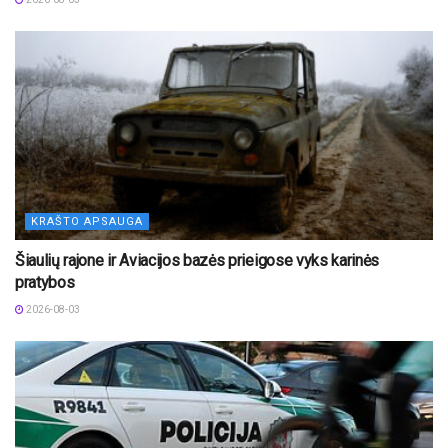
KRAŠTO APSAUGA
Šiaulių rajone ir Aviacijos bazės prieigose vyks karinės
pratybos
2026-08-03