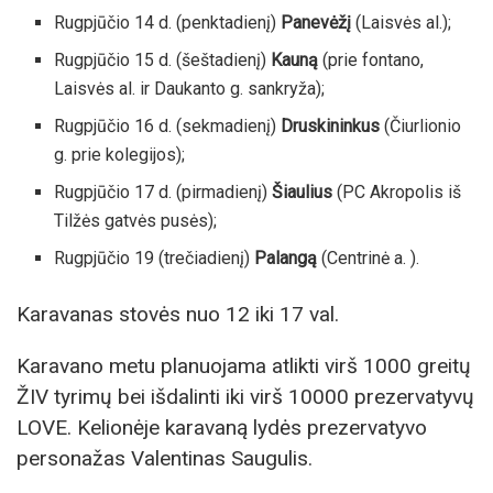
Rugpjūčio 14 d. (penktadienį)
Panevėžį
(Laisvės al.);
Rugpjūčio 15 d. (šeštadienį)
Kauną
(prie fontano,
Laisvės al. ir Daukanto g. sankryža);
Rugpjūčio 16 d. (sekmadienį)
Druskininkus
(Čiurlionio
g. prie kolegijos);
Rugpjūčio 17 d. (pirmadienį)
Šiaulius
(PC Akropolis iš
Tilžės gatvės pusės);
Rugpjūčio 19 (trečiadienį)
Palangą
(Centrinė a. ).
Karavanas stovės nuo 12 iki 17 val.
Karavano metu planuojama atlikti virš 1000 greitų
ŽIV tyrimų bei išdalinti iki virš 10000 prezervatyvų
LOVE. Kelionėje karavaną lydės prezervatyvo
personažas Valentinas Saugulis.