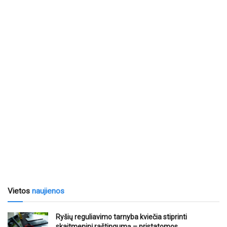
Vietos
naujienos
Ryšių reguliavimo tarnyba kviečia stiprinti
skaitmeninį raštingumą – pristatomos