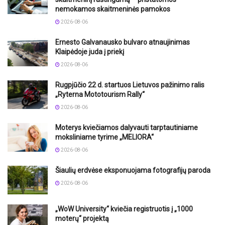
nemokamos skaitmeninės pamokos
2026-08-06
Ernesto Galvanausko bulvaro atnaujinimas
Klaipėdoje juda į priekį
2026-08-06
Rugpjūčio 22 d. startuos Lietuvos pažinimo ralis
„Ryterna Mototourism Rally“
2026-08-06
Moterys kviečiamos dalyvauti tarptautiniame
moksliniame tyrime „MELIORA“
2026-08-06
Šiaulių erdvėse eksponuojama fotografijų paroda
2026-08-06
„WoW University“ kviečia registruotis į „1000
moterų“ projektą