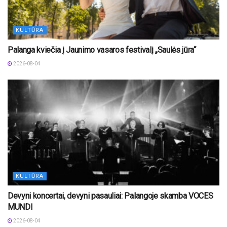
KULTŪRA
Palanga kviečia į Jaunimo vasaros festivalį „Saulės jūra“
2026-08-04
KULTŪRA
Devyni koncertai, devyni pasauliai: Palangoje skamba VOCES
MUNDI
2026-08-04