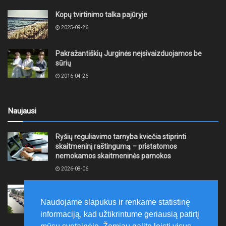
Kopų tvirtinimo talka pajūryje
2025-09-26
Pakražantiškių Jurginės neįsivaizduojamos be
sūrių
2016-04-26
Naujausi
Ryšių reguliavimo tarnyba kviečia stiprinti
skaitmeninį raštingumą – pristatomos
nemokamos skaitmeninės pamokos
2026-08-06
Ernesto Galvanausko bulvaro atnaujinimas
Klaipėdoje juda į priekį
Naudojame slapukus ir renkame statistinę
2026-08-06
informaciją, kad užtikrintume geriausią patirtį