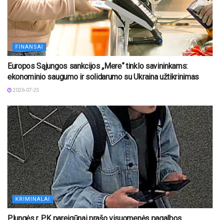
FINANSAI
Europos Sąjungos sankcijos „Mere“ tinklo savininkams:
ekonominio saugumo ir solidarumo su Ukraina užtikrinimas
2026-07-25
KRIMINALAI
Plungės r. PK pareigūnai prašo visuomenės pagalbos