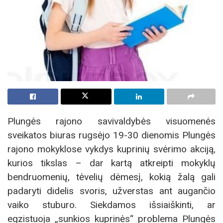
Plungės rajono savivaldybės visuomenės
sveikatos biuras rugsėjo 19-30 dienomis Plungės
rajono mokyklose vykdys kuprinių svėrimo akciją,
kurios tikslas – dar kartą atkreipti mokyklų
bendruomenių, tėvelių dėmesį, kokią žalą gali
padaryti didelis svoris, užverstas ant augančio
vaiko stuburo. Siekdamos išsiaiškinti, ar
egzistuoja „sunkios kuprinės“ problema Plungės