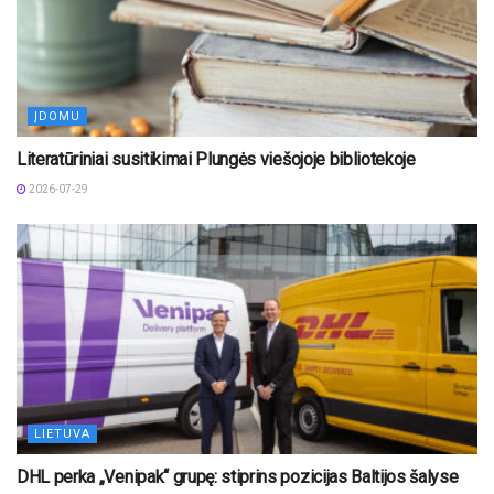
ĮDOMU
Literatūriniai susitikimai Plungės viešojoje bibliotekoje
2026-07-29
LIETUVA
DHL perka „Venipak“ grupę: stiprins pozicijas Baltijos šalyse