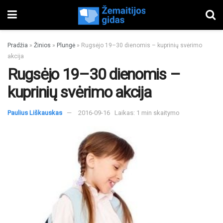
Pradžia
»
Žinios
»
Plungė
»
Rugsėjo 19–30 dienomis – kuprinių svėrimo
akcija
Rugsėjo 19–30 dienomis –
kuprinių svėrimo akcija
Paulius Liškauskas
2016-09-16
Laikas: 1 min skaitymo