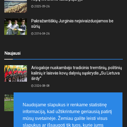
2025-09-26
Pakražantiškių Jurginės neįsivaizduojamos be
sūrių
2016-04-26
Naujausi
Ariogaloje nuskambėjo tradicinis tremtinių, politinių
kalinių ir laisvės kovų dalyvių sąskrydis „Su Lietuva
širdy“
2026-08-08
Mažeikių rajono savivaldybė ragina gyventojus
laikytis Kelių eismo taisyklių, tausoti aplinką
Naudojame slapukus ir renkame statistinę
2026-08-08
informaciją, kad užtikrintume geriausią patirtį
mūsų svetainėje. Žemiau galite leisti visus
slapukus ar išsaugoti tik tuos, kurie jums