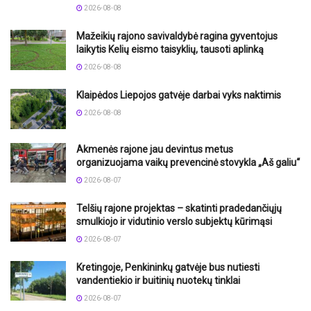
2026-08-08
Mažeikių rajono savivaldybė ragina gyventojus
laikytis Kelių eismo taisyklių, tausoti aplinką
2026-08-08
Klaipėdos Liepojos gatvėje darbai vyks naktimis
2026-08-08
Akmenės rajone jau devintus metus
organizuojama vaikų prevencinė stovykla „Aš galiu“
2026-08-07
Telšių rajone projektas – skatinti pradedančiųjų
smulkiojo ir vidutinio verslo subjektų kūrimąsi
2026-08-07
Kretingoje, Penkininkų gatvėje bus nutiesti
vandentiekio ir buitinių nuotekų tinklai
2026-08-07