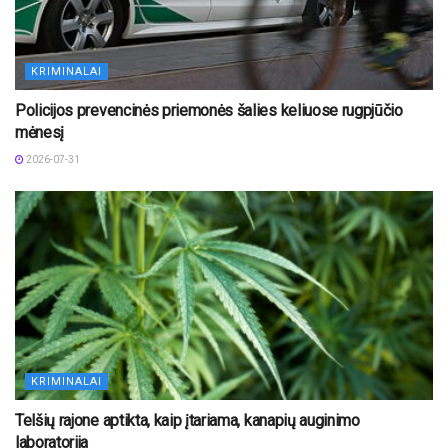
KRIMINALAI
Policijos prevencinės priemonės šalies keliuose rugpjūčio
mėnesį
2026-07-31
KRIMINALAI
Telšių rajone aptikta, kaip įtariama, kanapių auginimo
laboratorija