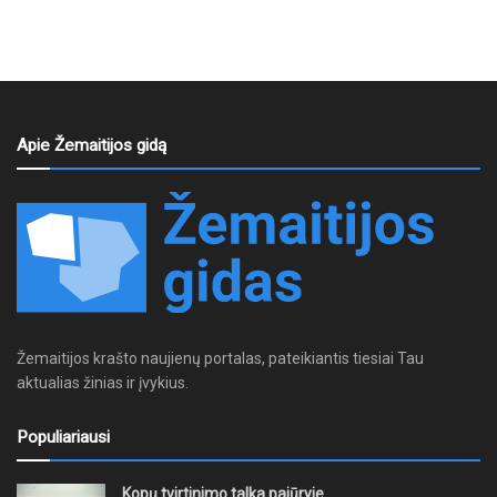
Apie Žemaitijos gidą
Žemaitijos krašto naujienų portalas, pateikiantis tiesiai Tau
aktualias žinias ir įvykius.
Populiariausi
Kopų tvirtinimo talka pajūryje