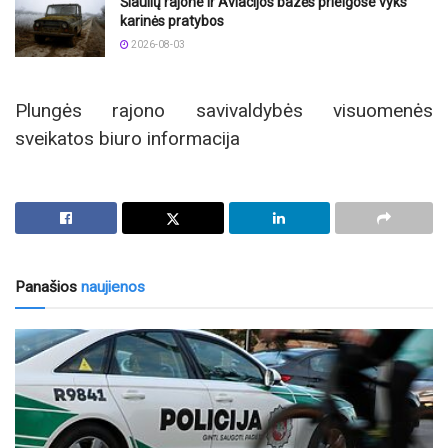
Šiaulių rajone ir Aviacijos bazės prieigose vyks
karinės pratybos
2026-08-03
Plungės rajono savivaldybės visuomenės
sveikatos biuro informacija
Panašios
naujienos