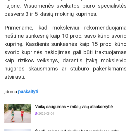
rajone, Visuomenės sveikatos biuro specialistės
pasvers 3 ir 5 klasių mokinių kuprines.
Primename, kad moksleiviui rekomenduojama
nešti ne sunkesnę kaip 10 proc. savo kūno svorio
kuprinę. Kasdienis sunkesnės kaip 15 proc. kūno
svorio kuprinės nešiojimas gali būti traktuojamas
kaip rizikos veiksnys, darantis įtaką moksleivio
nugaros skausmams ar stuburo pakenkimams
atsirasti.
Įdomu
paskaityti
Vaikų saugumas – mūsų visų atsakomybė
2026-08-04