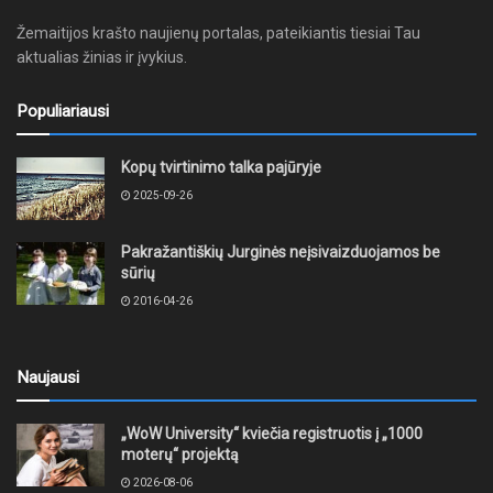
Žemaitijos krašto naujienų portalas, pateikiantis tiesiai Tau
aktualias žinias ir įvykius.
Populiariausi
Kopų tvirtinimo talka pajūryje
2025-09-26
Pakražantiškių Jurginės neįsivaizduojamos be
sūrių
2016-04-26
Naujausi
„WoW University“ kviečia registruotis į „1000
moterų“ projektą
2026-08-06