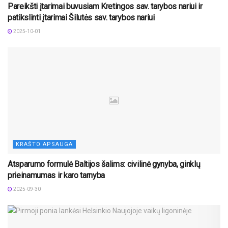
Pareikšti įtarimai buvusiam Kretingos sav. tarybos nariui ir
patikslinti įtarimai Šilutės sav. tarybos nariui
2025-10-01
KRAŠTO APSAUGA
Atsparumo formulė Baltijos šalims: civilinė gynyba, ginklų
prieinamumas ir karo tarnyba
2025-09-30