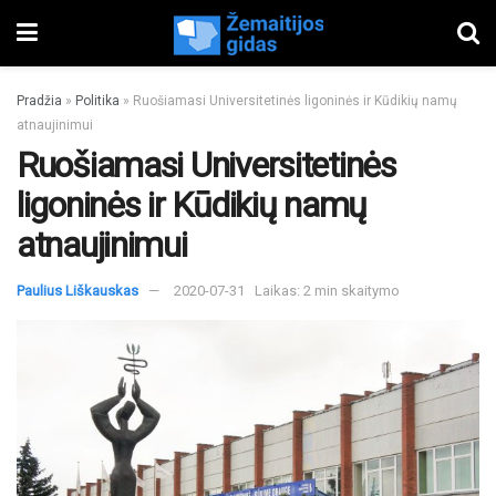
Pradžia
»
Politika
»
Ruošiamasi Universitetinės ligoninės ir Kūdikių namų
atnaujinimui
Ruošiamasi Universitetinės
ligoninės ir Kūdikių namų
atnaujinimui
Paulius Liškauskas
2020-07-31
Laikas: 2 min skaitymo