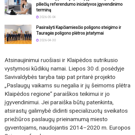
piliečių referendumo iniciatyvos įgyvendinimo
terminą
2026-05-04
Pasirašyti Kapčiamiesčio poligono steigimo ir
Tauragės poligono plėtros įstatymai
2026-04-30
Atsinaujinimui ruošiasi ir Klaipėdos sutrikusio
vystymosi kūdikių namai. Liepos 30 d. posėdyje
Savivaldybės taryba taip pat pritarė projekto
„Paslaugų vaikams su negalia ir jų šeimoms plėtra
Klaipėdos regione“ paraiškos teikimui ir jo
įgyvendinimui. Jei paraiška būtų patenkinta,
atsirastų galimybė didinti specializuotų sveikatos
priežiūros paslaugų prieinamumą miesto
gyventojams, naudojantis 2014–2020 m. Europos