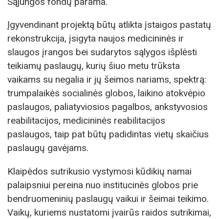
Sąjungos fondų parama.
Įgyvendinant projektą būtų atlikta įstaigos pastatų
rekonstrukcija, įsigyta naujos medicininės ir
slaugos įrangos bei sudarytos sąlygos išplėsti
teikiamų paslaugų, kurių šiuo metu trūksta
vaikams su negalia ir jų šeimos nariams, spektrą:
trumpalaikės socialinės globos, laikino atokvėpio
paslaugos, paliatyviosios pagalbos, ankstyvosios
reabilitacijos, medicininės reabilitacijos
paslaugos, taip pat būtų padidintas vietų skaičius
paslaugų gavėjams.
Klaipėdos sutrikusio vystymosi kūdikių namai
palaipsniui pereina nuo institucinės globos prie
bendruomeninių paslaugų vaikui ir šeimai teikimo.
Vaikų, kuriems nustatomi įvairūs raidos sutrikimai,