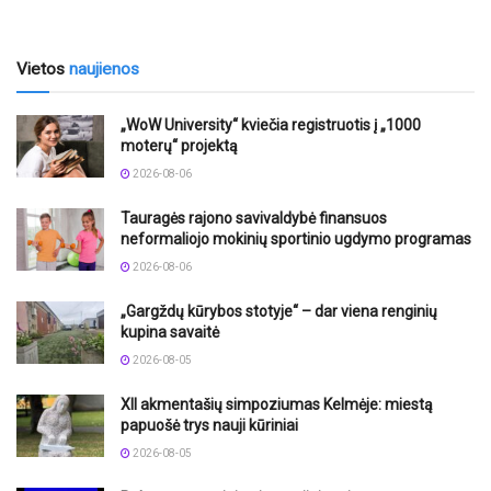
Vietos
naujienos
„WoW University“ kviečia registruotis į „1000
moterų“ projektą
2026-08-06
Tauragės rajono savivaldybė finansuos
neformaliojo mokinių sportinio ugdymo programas
2026-08-06
„Gargždų kūrybos stotyje“ – dar viena renginių
kupina savaitė
2026-08-05
XII akmentašių simpoziumas Kelmėje: miestą
papuošė trys nauji kūriniai
2026-08-05