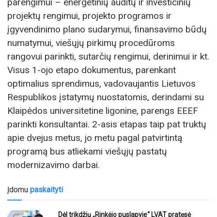
parengimui – energetinių auditų ir investicinių
projektų rengimui, projekto programos ir
įgyvendinimo plano sudarymui, finansavimo būdų
numatymui, viešųjų pirkimų procedūroms
rangovui parinkti, sutarčių rengimui, derinimui ir kt.
Visus 1-ojo etapo dokumentus, parenkant
optimalius sprendimus, vadovaujantis Lietuvos
Respublikos įstatymų nuostatomis, derindami su
Klaipėdos universitetine ligonine, parengs EEEF
parinkti konsultantai. 2-asis etapas taip pat truktų
apie dvejus metus, jo metu pagal patvirtintą
programą bus atliekami viešųjų pastatų
modernizavimo darbai.
Įdomu
paskaityti
Dėl trikdžių „Rinkėjo puslapyje“ LVAT pratęsė