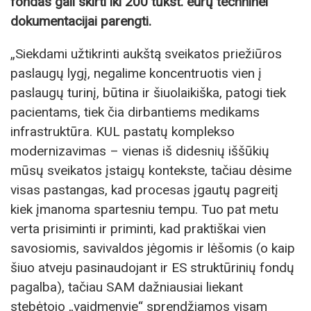
fondas gali skirti iki 200 tūkst. eurų techninei
dokumentacijai parengti.
„Siekdami užtikrinti aukštą sveikatos priežiūros
paslaugų lygį, negalime koncentruotis vien į
paslaugų turinį, būtina ir šiuolaikiška, patogi tiek
pacientams, tiek čia dirbantiems medikams
infrastruktūra. KUL pastatų komplekso
modernizavimas – vienas iš didesnių iššūkių
mūsų sveikatos įstaigų kontekste, tačiau dėsime
visas pastangas, kad procesas įgautų pagreitį
kiek įmanoma spartesniu tempu. Tuo pat metu
verta prisiminti ir priminti, kad praktiškai vien
savosiomis, savivaldos jėgomis ir lėšomis (o kaip
šiuo atveju pasinaudojant ir ES struktūrinių fondų
pagalba), tačiau SAM dažniausiai liekant
stebėtojo „vaidmenyje“ sprendžiamos visam