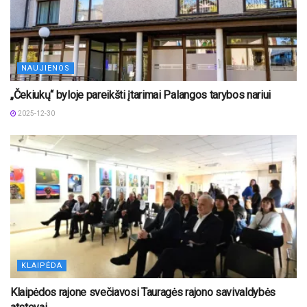
NAUJIENOS
„Čekiukų“ byloje pareikšti įtarimai Palangos tarybos nariui
2025-12-30
KLAIPĖDA
Klaipėdos rajone svečiavosi Tauragės rajono savivaldybės