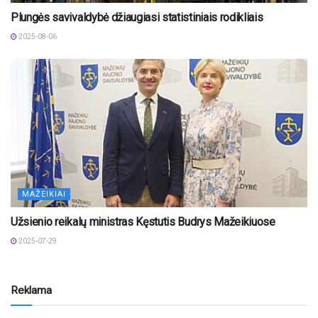
Plungės savivaldybė džiaugiasi statistiniais rodikliais
2025-08-06
MAŽEIKIAI
Užsienio reikalų ministras Kęstutis Budrys Mažeikiuose
2025-07-29
Reklama