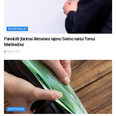
KRIMINALAI
Pareikšti įtarimai Akmenės rajono Seimo nariui Tomui
Martinaičiui
2025-10-17
KRETINGA