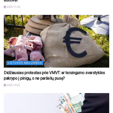
atstovai
2025-11-26
LIETUVOS NAUJIENOS
Didžiausias protestas prie VMVT: ar teisingumo svarstyklės
pakrypo į pinigų, o ne paršelių pusę?
2025-10-22