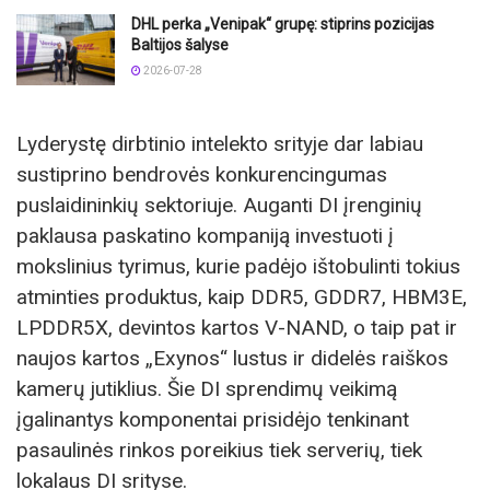
DHL perka „Venipak“ grupę: stiprins pozicijas
Baltijos šalyse
2026-07-28
Lyderystę dirbtinio intelekto srityje dar labiau
sustiprino bendrovės konkurencingumas
puslaidininkių sektoriuje. Auganti DI įrenginių
paklausa paskatino kompaniją investuoti į
mokslinius tyrimus, kurie padėjo ištobulinti tokius
atminties produktus, kaip DDR5, GDDR7, HBM3E,
LPDDR5X, devintos kartos V-NAND, o taip pat ir
naujos kartos „Exynos“ lustus ir didelės raiškos
kamerų jutiklius. Šie DI sprendimų veikimą
įgalinantys komponentai prisidėjo tenkinant
pasaulinės rinkos poreikius tiek serverių, tiek
lokalaus DI srityse.