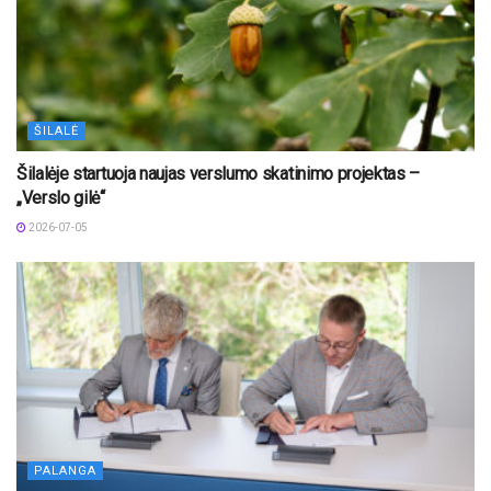
ŠILALĖ
Šilalėje startuoja naujas verslumo skatinimo projektas –
„Verslo gilė“
2026-07-05
PALANGA