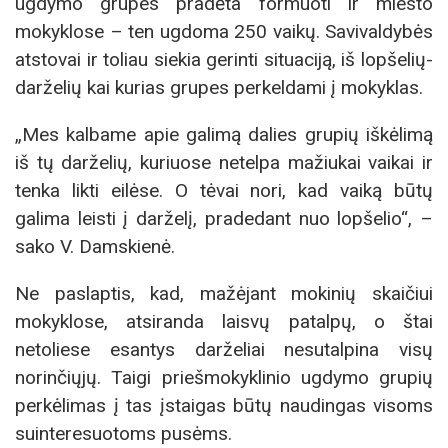
ugdymo grupes pradėta formuoti ir miesto
mokyklose – ten ugdoma 250 vaikų. Savivaldybės
atstovai ir toliau siekia gerinti situaciją, iš lopšelių-
darželių kai kurias grupes perkeldami į mokyklas.
„Mes kalbame apie galimą dalies grupių iškėlimą
iš tų darželių, kuriuose netelpa mažiukai vaikai ir
tenka likti eilėse. O tėvai nori, kad vaiką būtų
galima leisti į darželį, pradedant nuo lopšelio“, –
sako V. Damskienė.
Ne paslaptis, kad, mažėjant mokinių skaičiui
mokyklose, atsiranda laisvų patalpų, o štai
netoliese esantys darželiai nesutalpina visų
norinčiųjų. Taigi priešmokyklinio ugdymo grupių
perkėlimas į tas įstaigas būtų naudingas visoms
suinteresuotoms pusėms.