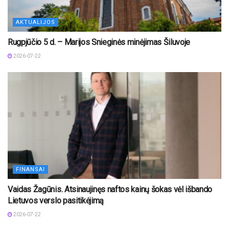
AKTUALIJOS
Rugpjūčio 5 d. – Marijos Snieginės minėjimas Šiluvoje
2026-07-22
FINANSAI
Vaidas Žagūnis. Atsinaujinęs naftos kainų šokas vėl išbando
Lietuvos verslo pasitikėjimą
2026-07-22