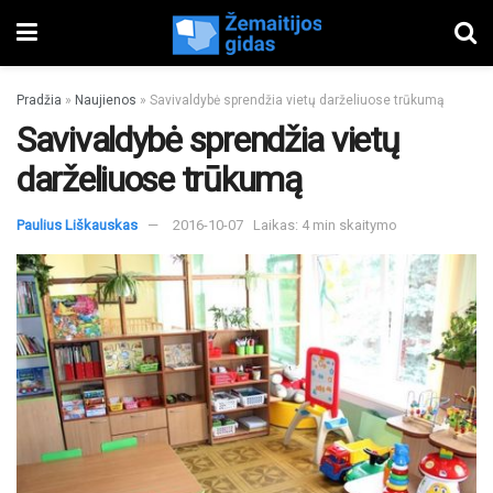
Pradžia
»
Naujienos
»
Savivaldybė sprendžia vietų darželiuose trūkumą
Savivaldybė sprendžia vietų
darželiuose trūkumą
Paulius Liškauskas
2016-10-07
Laikas: 4 min skaitymo