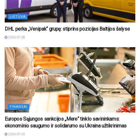
LIETUVA
DHL perka „Venipak“ grupę: stiprins pozicijas Baltijos šalyse
2026-07-28
FINANSAI
Europos Sąjungos sankcijos „Mere“ tinklo savininkams:
ekonominio saugumo ir solidarumo su Ukraina užtikrinimas
2026-07-25