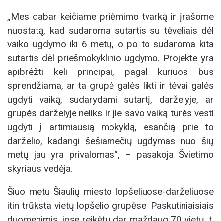
„Mes dabar keičiame priėmimo tvarką ir įrašome
nuostatą, kad sudaroma sutartis su tėveliais dėl
vaiko ugdymo iki 6 metų, o po to sudaroma kita
sutartis dėl priešmokyklinio ugdymo. Projekte yra
apibrėžti keli principai, pagal kuriuos bus
sprendžiama, ar ta grupė galės likti ir tėvai galės
ugdyti vaiką, sudarydami sutartį, darželyje, ar
grupės darželyje neliks ir jie savo vaiką turės vesti
ugdyti į artimiausią mokyklą, esančią prie to
darželio, kadangi šešiamečių ugdymas nuo šių
metų jau yra privalomas“, – pasakoja Švietimo
skyriaus vedėja.
Šiuo metu Šiaulių miesto lopšeliuose-darželiuose
itin trūksta vietų lopšelio grupėse. Paskutiniaisiais
duomenimis, jose reikėtų dar maždaug 70 vietų, t.