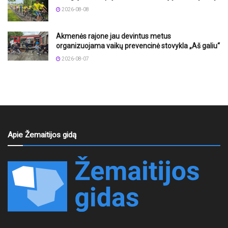
2026-08-08
Akmenės rajone jau devintus metus
organizuojama vaikų prevencinė stovykla „Aš galiu“
2026-08-07
Apie Žemaitijos gidą