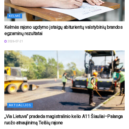
KELMĖ
Kelmės rajono ugdymo įstaigų abiturientų valstybinių brandos
egzaminų rezultatai
2026-07-21
AKTUALIJOS
„Via Lietuva“ pradeda magistralinio kelio A11 Šiauliai–Palanga
ruožo atnaujinimą Telšių rajone