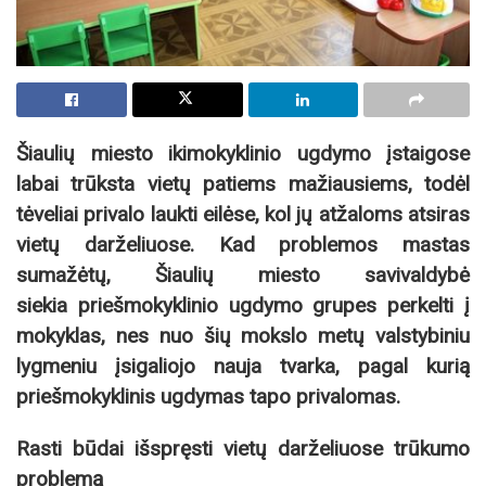
Šiaulių miesto ikimokyklinio ugdymo įstaigose
labai trūksta vietų patiems mažiausiems, todėl
tėveliai privalo laukti eilėse, kol jų atžaloms atsiras
vietų darželiuose. Kad problemos mastas
sumažėtų, Šiaulių miesto savivaldybė
siekia priešmokyklinio ugdymo grupes perkelti į
mokyklas, nes nuo šių mokslo metų valstybiniu
lygmeniu įsigaliojo nauja tvarka, pagal kurią
priešmokyklinis ugdymas tapo privalomas.
Rasti būdai išspręsti vietų darželiuose trūkumo
problemą