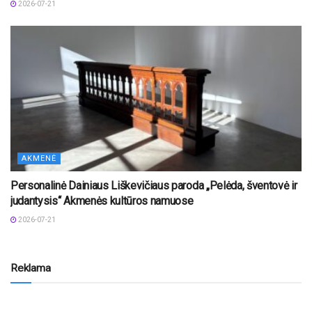
2026-07-21
AKMENĖ
Personalinė Dainiaus Liškevičiaus paroda „Pelėda, šventovė ir
judantysis“ Akmenės kultūros namuose
2026-07-21
Reklama