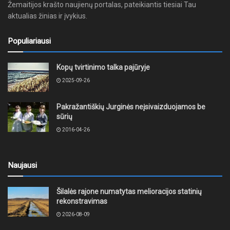
Žemaitijos krašto naujienų portalas, pateikiantis tiesiai Tau
aktualias žinias ir įvykius.
Populiariausi
Kopų tvirtinimo talka pajūryje
2025-09-26
Pakražantiškių Jurginės neįsivaizduojamos be
sūrių
2016-04-26
Naujausi
Šilalės rajone numatytas melioracijos statinių
rekonstravimas
2026-08-09