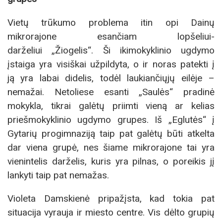
Vietų trūkumo problema itin opi Dainų
mikrorajone esančiam lopšeliui-
darželiui „Žiogelis“. Ši ikimokyklinio ugdymo
įstaiga yra visiškai užpildyta, o ir noras patekti į
ją yra labai didelis, todėl laukiančiųjų eilėje –
nemažai. Netoliese esanti „Saulės“ pradinė
mokykla, tikrai galėtų priimti vieną ar kelias
priešmokyklinio ugdymo grupes. Iš „Eglutės“ į
Gytarių progimnaziją taip pat galėtų būti atkelta
dar viena grupė, nes šiame mikrorajone tai yra
vienintelis darželis, kuris yra pilnas, o poreikis jį
lankyti taip pat nemažas.
Violeta Damskienė pripažįsta, kad tokia pat
situacija vyrauja ir miesto centre. Vis dėlto grupių