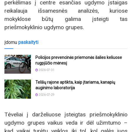
perkėlimas į centre esančias ugdymo įstaigas
reikalauja išsamesnės analizės, kuriose
mokyklose būtų galima įsteigti tas
priešmokyklinio ugdymo grupes.
Įdomu
paskaityti
Policijos prevencinės priemonės šalies keliuose
rugpjūčio mėnesį
2026-07-31
Telšių rajone aptikta, kaip įtariama, kanapių
auginimo laboratorija
2026-07-29
Tėveliai į darželiuose įsteigtas priešmokyklinio
ugdymo grupes vaikus veda ir dėl užimtumo –
kad vaikai turėtų veiklos iki tol, kol galės juos