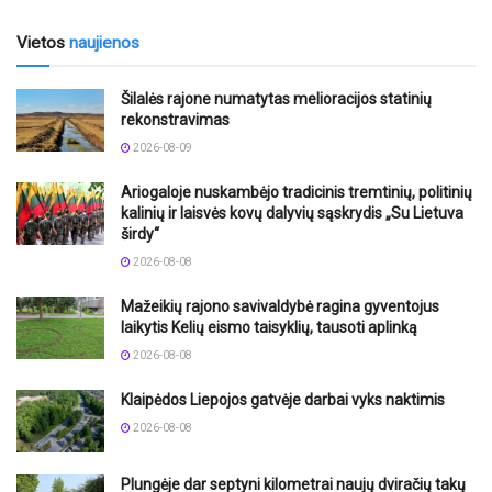
Vietos
naujienos
Šilalės rajone numatytas melioracijos statinių
rekonstravimas
2026-08-09
Ariogaloje nuskambėjo tradicinis tremtinių, politinių
kalinių ir laisvės kovų dalyvių sąskrydis „Su Lietuva
širdy“
2026-08-08
Mažeikių rajono savivaldybė ragina gyventojus
laikytis Kelių eismo taisyklių, tausoti aplinką
2026-08-08
Klaipėdos Liepojos gatvėje darbai vyks naktimis
2026-08-08
Plungėje dar septyni kilometrai naujų dviračių takų