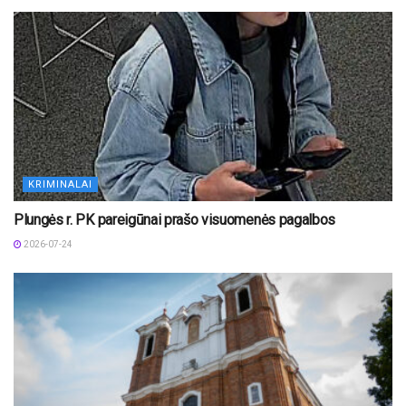
KRIMINALAI
Plungės r. PK pareigūnai prašo visuomenės pagalbos
2026-07-24