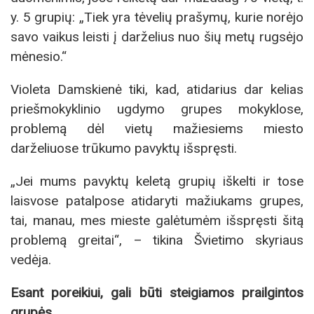
y. 5 grupių: „Tiek yra tėvelių prašymų, kurie norėjo
savo vaikus leisti į darželius nuo šių metų rugsėjo
mėnesio.“
Violeta Damskienė tiki, kad, atidarius dar kelias
priešmokyklinio ugdymo grupes mokyklose,
problemą dėl vietų mažiesiems miesto
darželiuose trūkumo pavyktų išspręsti.
„Jei mums pavyktų keletą grupių iškelti ir tose
laisvose patalpose atidaryti mažiukams grupes,
tai, manau, mes mieste galėtumėm išspręsti šitą
problemą greitai“, – tikina Švietimo skyriaus
vedėja.
Esant poreikiui, gali būti steigiamos prailgintos
grupės