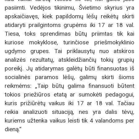
pasiimti. Vedėjos tikinimu, Švietimo skyrius yra
apskaičiavęs, kiek papildomų lėšų reikėtų skirti
atidaryti prailgintoms grupėms iki 17 ar 18 val.
Tiesa, toks sprendimas būtų priimtas tik kai
kuriose mokyklose, turinčiose priešmokyklinio
ugdymo grupes. Tai priklausytų nuo atskiros
analizės rezultatų, atskleidžiančių tokių grupių
poreikį. Jų atidarymas galėtų būti finansuotas iš
socialinės paramos lėšų, galimų skirti šioms
reikmėms: „Taip būtų galima finansuoti būtent
tokios priežiūros etatą ar sumokėti pedagogui,
kuris prižiūrėtų vaikus iki 17 ar 18 val. Tačiau
reikia analizuoti situaciją, nes yra dalis tėvų,
kuriems užtenka vaikus leisti tik 4 valandoms per
dieną.“