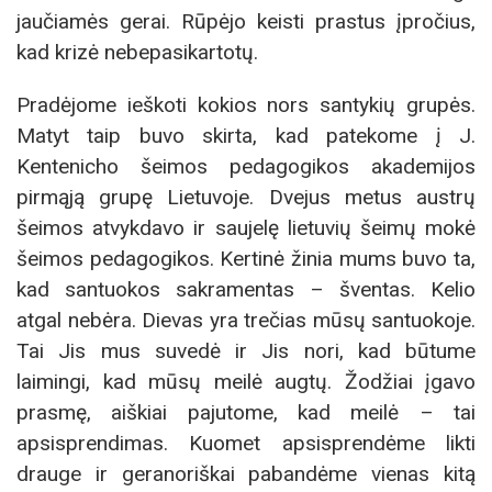
jaučiamės gerai. Rūpėjo keisti prastus įpročius,
kad krizė nebepasikartotų.
Pradėjome ieškoti kokios nors santykių grupės.
Matyt taip buvo skirta, kad patekome į J.
Kentenicho šeimos pedagogikos akademijos
pirmąją grupę Lietuvoje. Dvejus metus austrų
šeimos atvykdavo ir saujelę lietuvių šeimų mokė
šeimos pedagogikos. Kertinė žinia mums buvo ta,
kad santuokos sakramentas – šventas. Kelio
atgal nebėra. Dievas yra trečias mūsų santuokoje.
Tai Jis mus suvedė ir Jis nori, kad būtume
laimingi, kad mūsų meilė augtų. Žodžiai įgavo
prasmę, aiškiai pajutome, kad meilė – tai
apsisprendimas. Kuomet apsisprendėme likti
drauge ir geranoriškai pabandėme vienas kitą