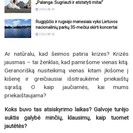
„Palanga. Sugriauti ir atstatyti mitai“
2026-08-05
Rugpjūčio ir rugsėjo mėnesiais vyks Lietuvos
nacionalinių parkų 35-mečiui skirti koncertai
2026-08-05
Ar natūralu, kad šeimos patiria krizes? Krizės
jausmas – tai ženklas, kad pamiršome vienas kitą.
Geranorišką nusiteikimą vienas kitam įkišome į
kišenę ir greičiausiai išsitraukėme priekaištų
sąrašą. O kaip jaučiamės, kai mums
priekaištaujama?
Koks buvo tas atsiskyrimo laikas? Galvoje turėjo
suktis galybė minčių, klausimų, kaip tuomet
jautėtės?