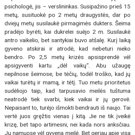
psichologė, jis – verslininkas. Susipažino prieš 15
metų, susituokė po 2 metų draugystės, dar po
dviejų metų susilaukė pirmagimės dukters. Šeima
pradėjo byrėti, kai dukrelei suėjo 2 m. Susilaukė
antro vaikelio, bet santykiai buvo atšalę. Kurį laiką
gyveno atskirai ir atrodė, kad nebeturi nieko
bendro. Po 2,5 metų krizės apsisprendė vėl
apsigyventi kartu „dėl vaikų“. Abu užaugę
nepilnose šeimose, be tėčių, todėl troško, kad jų
vaikai turėtų ir mamą, ir tėtį. Tuo metu prioritetus
sudėliojo taip, kad tarpusavio meilės tuštuma
neatrodė tiek svarbi, kiek vaikai ir jų gerovė.
Nepaisant to, turėjo išmokti bendrauti iš naujo. Tai
vertė juos gręžtis vienas į kitą. Jie ne tik įveikė
krizę, bet tapo artimesni, nei kada nors anksčiau.
Jų namuose vėl gyvena meilė. Bet geriau apie visa