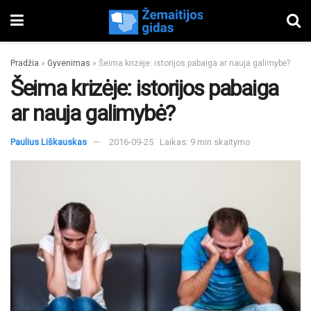
Pradžia
»
Gyvenimas
»
Šeima krizėje: istorijos pabaiga ar nauja galimybė?
Šeima krizėje: istorijos pabaiga
ar nauja galimybė?
Paulius Liškauskas
2016-09-25
Laikas: 9 min skaitymo