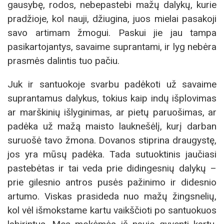
gausybę, rodos, nebepastebi mažų dalykų, kurie
pradžioje, kol nauji, džiugina, juos mielai pasakoji
savo artimam žmogui. Paskui jie jau tampa
pasikartojantys, savaime suprantami, ir lyg nebėra
prasmės dalintis tuo pačiu.
Juk ir santuokoje svarbu padėkoti už savaime
suprantamus dalykus, tokius kaip indų išplovimas
ar marškinių išlyginimas, ar pietų paruošimas, ar
padėka už mažą maisto lauknešėlį, kurį darban
suruošė tavo žmona. Dovanos stiprina draugystę,
jos yra mūsų padėka. Tada sutuoktinis jaučiasi
pastebėtas ir tai veda prie didingesnių dalykų –
prie gilesnio antros pusės pažinimo ir didesnio
artumo. Viskas prasideda nuo mažų žingsnelių,
kol vėl išmokstame kartu vaikščioti po santuokuos