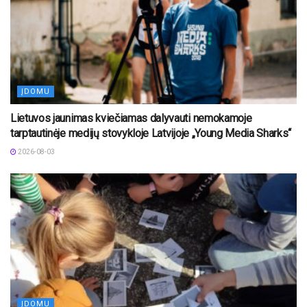
ĮDOMU
Lietuvos jaunimas kviečiamas dalyvauti nemokamoje
tarptautinėje medijų stovykloje Latvijoje „Young Media Sharks“
2026-08-03
ĮDOMU