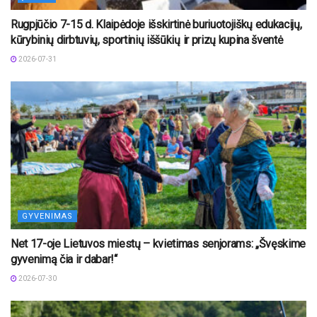
Rugpjūčio 7-15 d. Klaipėdoje išskirtinė buriuotojiškų edukacijų,
kūrybinių dirbtuvių, sportinių iššūkių ir prizų kupina šventė
2026-07-31
GYVENIMAS
Net 17-oje Lietuvos miestų – kvietimas senjorams: „Švęskime
gyvenimą čia ir dabar!“
2026-07-30