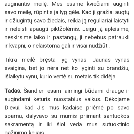
auginantis meilę. Mes esame kviečiami auginti
savo meilę, rūpintis ja lyg gėle. Kad ji gražiai augtų
ir džiugintų savo žiedais, reikia ją reguliariai laistyti
ir neleisti apaugti piktžolėmis. Jeigu ją apleisime,
neskirsime laiko ir pastangų, ji nebebus patraukli
ir kvapni, o nelaistoma gali ir visai nudžiūti.
Tikra meilė bręsta lyg vynas. Jaunas vynas
svaigina, bet jo nėra net ko lyginti su brandžiu,
išlaikytu vynu, kurio vertė su metais tik didėja.
Tadas.
Šiandien esam laimingi būdami drauge ir
augindami keturis nuostabius vaikus. Dėkojame
Dievui, kad Jis mus kadaise priėmė po savo
sparnu, dalyvavo su mumis priimant santuokos
sakramentą ir iki šiol veda mus sutuoktinio
pažinimo keliais.