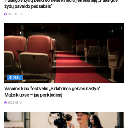
Palangos žydų bendruomenė kviečia į ekskursiją „Palangos
žydų paveldo pėdsakais“
2026-08-04
ĮDOMU
Vasaros kino festivalis „Sidabrinės gervės naktys“
Mažeikiuose – jau penktadienį
2026-08-04