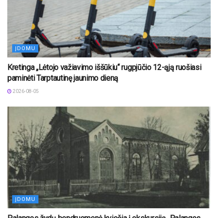
ĮDOMU
Kretinga „Lėtojo važiavimo iššūkiu“ rugpjūčio 12-ąją ruošiasi
paminėti Tarptautinę jaunimo dieną
2026-08-05
ĮDOMU