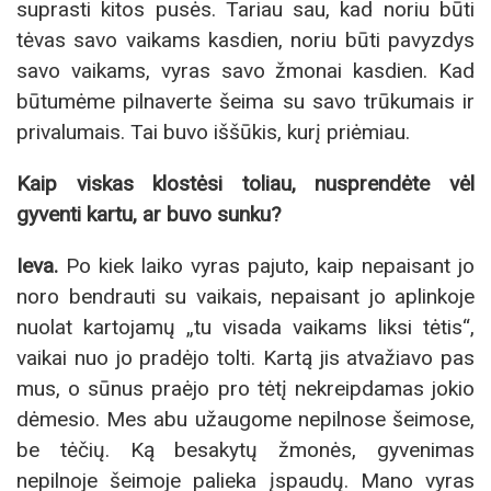
suprasti kitos pusės. Tariau sau, kad noriu būti
tėvas savo vaikams kasdien, noriu būti pavyzdys
savo vaikams, vyras savo žmonai kasdien. Kad
būtumėme pilnaverte šeima su savo trūkumais ir
privalumais. Tai buvo iššūkis, kurį priėmiau.
Kaip viskas klostėsi toliau, nusprendėte vėl
gyventi kartu, ar buvo sunku?
Ieva.
Po kiek laiko vyras pajuto, kaip nepaisant jo
noro bendrauti su vaikais, nepaisant jo aplinkoje
nuolat kartojamų „tu visada vaikams liksi tėtis“,
vaikai nuo jo pradėjo tolti. Kartą jis atvažiavo pas
mus, o sūnus praėjo pro tėtį nekreipdamas jokio
dėmesio. Mes abu užaugome nepilnose šeimose,
be tėčių. Ką besakytų žmonės, gyvenimas
nepilnoje šeimoje palieka įspaudų. Mano vyras