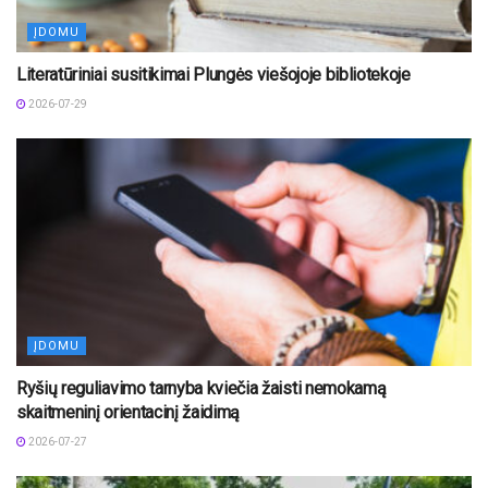
ĮDOMU
Literatūriniai susitikimai Plungės viešojoje bibliotekoje
2026-07-29
ĮDOMU
Ryšių reguliavimo tarnyba kviečia žaisti nemokamą
skaitmeninį orientacinį žaidimą
2026-07-27