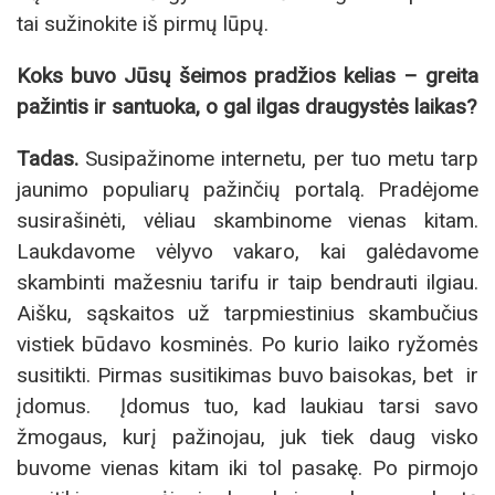
tai sužinokite iš pirmų lūpų.
Koks buvo Jūsų šeimos pradžios kelias – greita
pažintis ir santuoka, o gal ilgas draugystės laikas?
Tadas.
Susipažinome internetu, per tuo metu tarp
jaunimo populiarų pažinčių portalą. Pradėjome
susirašinėti, vėliau skambinome vienas kitam.
Laukdavome vėlyvo vakaro, kai galėdavome
skambinti mažesniu tarifu ir taip bendrauti ilgiau.
Aišku, sąskaitos už tarpmiestinius skambučius
vistiek būdavo kosminės. Po kurio laiko ryžomės
susitikti. Pirmas susitikimas buvo baisokas, bet ir
įdomus. Įdomus tuo, kad laukiau tarsi savo
žmogaus, kurį pažinojau, juk tiek daug visko
buvome vienas kitam iki tol pasakę. Po pirmojo