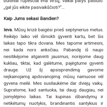
buitiniai rūpesčiai ima viršų, vaikai patys pasiūlo:
„gal jūs eikite pasivaikščioti?“…
Kaip Jums sekasi šiandien?
Ieva.
Mūsų krizė baigėsi prieš septynerius metus.
Reikėjo laiko vėl išmokti gyventi kartu, bet šis
laikas tapo tikra dovana. Mes tapome artimesni,
nei kada nors anksčiau. Pabandę iš naujo
nesitikėjome atgaivinti jausmus, norėjome daug
kukliau, tiktai, kad galėtume, pajėgtume gyventi
drauge. Už šį apsisprendimą gavome
neįkainojamą apdovanojimą: mūsų namuose vėl
gyvena meilė. Mes susilaukėme dar dviejų vaikų.
Supratome, kad santuoka, tai daug daugiau, nei
įsimylėjimo laikas. Tai kupinas išbandymų ir
netikėtumų nuotykis, brandinantis santykius ir