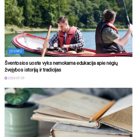
ĮDOMU
Šventosios uoste vyks nemokama edukacija apie nėgių
žvejybos istoriją ir tradicijas
2026-07-29