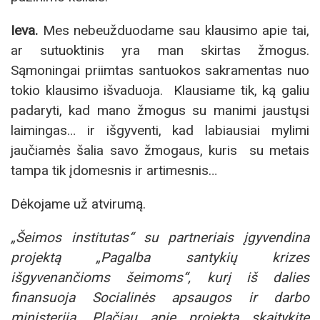
Ieva.
Mes nebeužduodame sau klausimo apie tai,
ar sutuoktinis yra man skirtas žmogus.
Sąmoningai priimtas santuokos sakramentas nuo
tokio klausimo išvaduoja. Klausiame tik, ką galiu
padaryti, kad mano žmogus su manimi jaustųsi
laimingas… ir išgyventi, kad labiausiai mylimi
jaučiamės šalia savo žmogaus, kuris su metais
tampa tik įdomesnis ir artimesnis…
Dėkojame už atvirumą.
„Šeimos institutas“ su partneriais įgyvendina
projektą „Pagalba santykių krizes
išgyvenančioms šeimoms“, kurį iš dalies
finansuoja Socialinės apsaugos ir darbo
ministerija. Plačiau apie projektą skaitykite