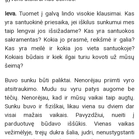
Ieva.
Tuomet į galvą lindo visokie klausimai. Kas
yra santuokinė priesaika, jei iškilus sunkumui mes
taip lengvai jos išsižadame? Kas yra santuokos
sakramentas? Kokia jo prasmė, reikšmė ir galia?
Kas yra meilė ir kokia jos vieta santuokoje?
Kokiais būdais ir kiek ilgai turiu kovoti už mūsų
šeimą?
Buvo sunku būti paliktai. Nenorėjau priimti vyro
atsitraukimo. Mudu su vyru patys augome be
tėčių. Nenorėjau, kad ir mūsų vaikai taip augtų.
Sunku buvo ir fiziškai, likau viena su dviem dar
visai mažais vaikais. Pavyzdžiui, nueiti į
parduotuvę būdavo iššūkis. Vienas vaikas
vežimėlyje, trejų dukra šalia, judri, nenustygstanti