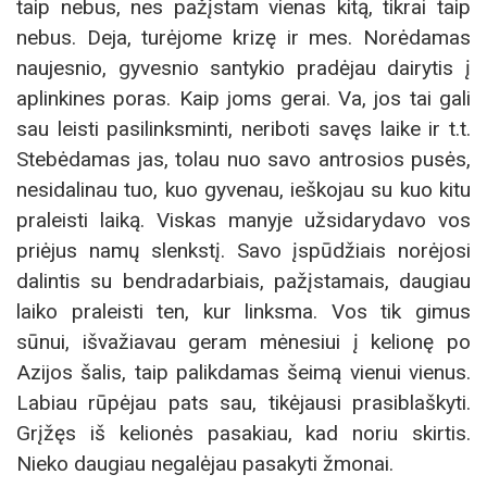
taip nebus, nes pažįstam vienas kitą, tikrai taip
nebus. Deja, turėjome krizę ir mes. Norėdamas
naujesnio, gyvesnio santykio pradėjau dairytis į
aplinkines poras. Kaip joms gerai. Va, jos tai gali
sau leisti pasilinksminti, neriboti savęs laike ir t.t.
Stebėdamas jas, tolau nuo savo antrosios pusės,
nesidalinau tuo, kuo gyvenau, ieškojau su kuo kitu
praleisti laiką. Viskas manyje užsidarydavo vos
priėjus namų slenkstį. Savo įspūdžiais norėjosi
dalintis su bendradarbiais, pažįstamais, daugiau
laiko praleisti ten, kur linksma. Vos tik gimus
sūnui, išvažiavau geram mėnesiui į kelionę po
Azijos šalis, taip palikdamas šeimą vienui vienus.
Labiau rūpėjau pats sau, tikėjausi prasiblaškyti.
Grįžęs iš kelionės pasakiau, kad noriu skirtis.
Nieko daugiau negalėjau pasakyti žmonai.