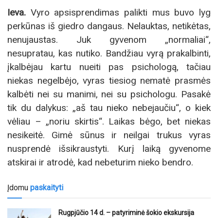
Ieva.
Vyro apsisprendimas palikti mus buvo lyg
perkūnas iš giedro dangaus. Nelauktas, netikėtas,
nenujaustas. Juk gyvenom „normaliai“,
nesupratau, kas nutiko. Bandžiau vyrą prakalbinti,
įkalbėjau kartu nueiti pas psichologą, tačiau
niekas negelbėjo, vyras tiesiog nematė prasmės
kalbėti nei su manimi, nei su psichologu. Pasakė
tik du dalykus: „aš tau nieko nebejaučiu“, o kiek
vėliau – „noriu skirtis“. Laikas bėgo, bet niekas
nesikeitė. Gimė sūnus ir neilgai trukus vyras
nusprendė išsikraustyti. Kurį laiką gyvenome
atskirai ir atrodė, kad nebeturim nieko bendro.
Įdomu
paskaityti
Rugpjūčio 14 d. – patyriminė šokio ekskursija