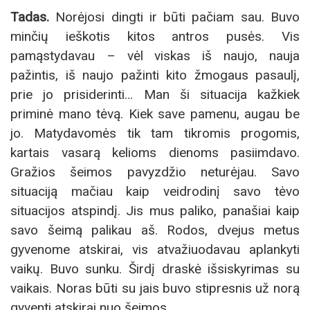
Tadas.
Norėjosi dingti ir būti pačiam sau. Buvo
minčių ieškotis kitos antros pusės. Vis
pamąstydavau – vėl viskas iš naujo, nauja
pažintis, iš naujo pažinti kito žmogaus pasaulį,
prie jo prisiderinti… Man ši situacija kažkiek
priminė mano tėvą. Kiek save pamenu, augau be
jo. Matydavomės tik tam tikromis progomis,
kartais vasarą kelioms dienoms pasiimdavo.
Gražios šeimos pavyzdžio neturėjau. Savo
situaciją mačiau kaip veidrodinį savo tėvo
situacijos atspindį. Jis mus paliko, panašiai kaip
savo šeimą palikau aš. Rodos, dvejus metus
gyvenome atskirai, vis atvažiuodavau aplankyti
vaikų. Buvo sunku. Širdį draskė išsiskyrimas su
vaikais. Noras būti su jais buvo stipresnis už norą
gyventi atskirai nuo šeimos.