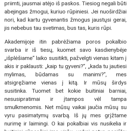
priimti, jausmai atėjo iš paskos. Tiesiog negali būti
abejingas žmogui, kuriuo rūpiniesi. Jei nuoširdžiai
nori, kad kartu gyvenantis žmogus jaustųsi gerai,
jis nebebus tau svetimas, bus tas, kuris rūpi.
Akademijoje itin pabrėžiama poros pokalbio
svarba ir iš tiesų, kuomet savo kasdienybėje
„išplėšiame“ laiko susitikti, pažvelgti vienas kitam į
akis ir paklausti: „kaip tu gyveni?“, „kada tu jautiesi
mylimas, būdamas su manimi?“, mes
atsigręžiame vienas į kitą. Ir mūsų širdys
susitinka. Tuomet bet kokie buitiniai barniai,
nesusipratimai ir įtampos vėl tampa
smulkmenomis. Net mūsų vaikai jaučia mūsų su
vyru pasimatymų svarbą. Iš jų mes grįžtame
nurimę ir laimingi. O kai pokalbiai vis nusikelia ir