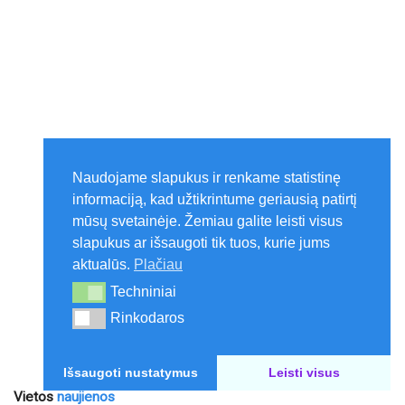
Naudojame slapukus ir renkame statistinę
informaciją, kad užtikrintume geriausią patirtį
mūsų svetainėje. Žemiau galite leisti visus
slapukus ar išsaugoti tik tuos, kurie jums
aktualūs.
Plačiau
Techniniai
Techniniai
Rinkodaros
Rinkodaros
Išsaugoti nustatymus
Leisti visus
Vietos
naujienos