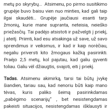
metų po skyrybų… Atsimenu, po pirmo susitikimo
grupėje buvo baisu vien nuo minties, kad gali taip
ilgai skaudėti… Grupėje jaučiausi esanti tarp
žmonių, kurie mane supranta, neteisia, neieško
priežasčių. Tai padėjo atsistoti ir pažvelgti į priekį,
į ateitį. Priimti, kad esu atsakinga už save, už savo
sprendimus ir veiksmus, ir kad ir kaip norėčiau,
negaliu priversti kito žmogaus kažką pasirinkti.
Praėjo 2,5 metų, kol pajutau, kad galiu gyventi
toliau. Galiu vėl džiaugtis, svajoti, eiti į priekį.
Tadas.
Atsimenu akimirką, tarsi tai būtų įvykę
šiandien, tariau sau, kad nenoriu būti kaip mano
tėvas, kuris paliko šeimą pasirinkdamas
„pabėgimo scenarijų“ , bet nesistengdamas
pakeisti situacijos, nesistengdamas išklausyti ir