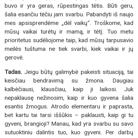
buvo ir yra geras, rūpestingas tėtis. Būti geru,
šalia esančiu tėčiu jam svarbu. Pabandyti iš naujo
mes apsisprendėme „dėl vaikų“. Troškome, kad
mūsų vaikai turėtų ir mamą, ir tėtį. Tuo metu
prioritetus sudėliojome taip, kad mūsų tarpusavio
meilės tuštuma ne tiek svarbi, kiek vaikai ir jų
gerovė.
Tadas.
Jeigu būtų galimybė pakeisti situaciją, tai
keisčiau bendravimą su žmona. Daugiau
kalbėčiausi, klausčiau, kaip ji laikosi. Juk
nepaklausę nežinosim, kaip ir kuo gyvena šalia
esantis žmogus. Atrodo elementaru ir paprasta,
bet kartu tai tarsi iššūkis – paklausti, kaip gi tu
gyveni, brangioji? Manau, kad yra svarbu su savo
sutuoktiniu dalintis tuo, kuo gyveni. Per darbų