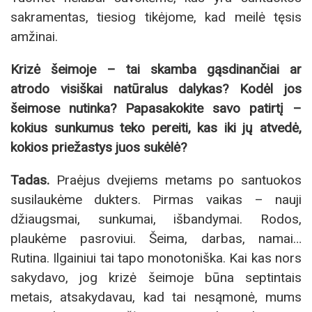
sakramentas, tiesiog tikėjome, kad meilė tęsis
amžinai.
Krizė šeimoje – tai skamba gąsdinančiai ar
atrodo visiškai natūralus dalykas? Kodėl jos
šeimose nutinka? Papasakokite savo patirtį –
kokius sunkumus teko pereiti, kas iki jų atvedė,
kokios priežastys juos sukėlė?
Tadas.
Praėjus dvejiems metams po santuokos
susilaukėme dukters. Pirmas vaikas – nauji
džiaugsmai, sunkumai, išbandymai. Rodos,
plaukėme pasroviui. Šeima, darbas, namai…
Rutina. Ilgainiui tai tapo monotoniška. Kai kas nors
sakydavo, jog krizė šeimoje būna septintais
metais, atsakydavau, kad tai nesąmonė, mums