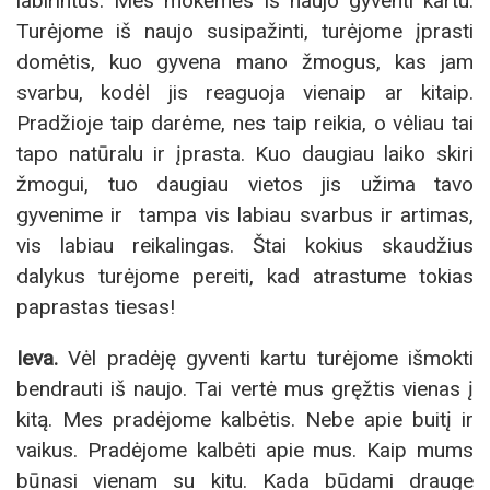
labirintus. Mes mokėmės iš naujo gyventi kartu.
Turėjome iš naujo susipažinti, turėjome įprasti
domėtis, kuo gyvena mano žmogus, kas jam
svarbu, kodėl jis reaguoja vienaip ar kitaip.
Pradžioje taip darėme, nes taip reikia, o vėliau tai
tapo natūralu ir įprasta. Kuo daugiau laiko skiri
žmogui, tuo daugiau vietos jis užima tavo
gyvenime ir tampa vis labiau svarbus ir artimas,
vis labiau reikalingas. Štai kokius skaudžius
dalykus turėjome pereiti, kad atrastume tokias
paprastas tiesas!
Ieva.
Vėl pradėję gyventi kartu turėjome išmokti
bendrauti iš naujo. Tai vertė mus gręžtis vienas į
kitą. Mes pradėjome kalbėtis. Nebe apie buitį ir
vaikus. Pradėjome kalbėti apie mus. Kaip mums
būnasi vienam su kitu. Kada būdami drauge