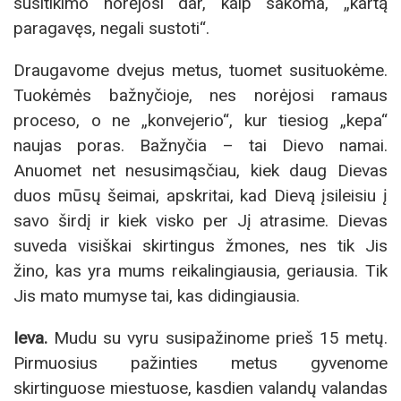
susitikimo norėjosi dar, kaip sakoma, „kartą
paragavęs, negali sustoti“.
Draugavome dvejus metus, tuomet susituokėme.
Tuokėmės bažnyčioje, nes norėjosi ramaus
proceso, o ne „konvejerio“, kur tiesiog „kepa“
naujas poras. Bažnyčia – tai Dievo namai.
Anuomet net nesusimąsčiau, kiek daug Dievas
duos mūsų šeimai, apskritai, kad Dievą įsileisiu į
savo širdį ir kiek visko per Jį atrasime. Dievas
suveda visiškai skirtingus žmones, nes tik Jis
žino, kas yra mums reikalingiausia, geriausia. Tik
Jis mato mumyse tai, kas didingiausia.
Ieva.
Mudu su vyru susipažinome prieš 15 metų.
Pirmuosius pažinties metus gyvenome
skirtinguose miestuose, kasdien valandų valandas