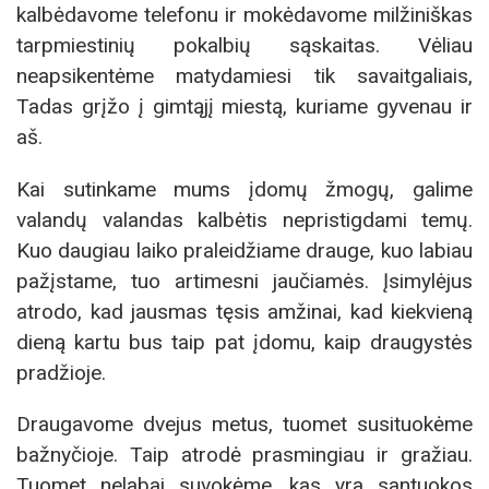
kalbėdavome telefonu ir mokėdavome milžiniškas
tarpmiestinių pokalbių sąskaitas. Vėliau
neapsikentėme matydamiesi tik savaitgaliais,
Tadas grįžo į gimtąjį miestą, kuriame gyvenau ir
aš.
Kai sutinkame mums įdomų žmogų, galime
valandų valandas kalbėtis nepristigdami temų.
Kuo daugiau laiko praleidžiame drauge, kuo labiau
pažįstame, tuo artimesni jaučiamės. Įsimylėjus
atrodo, kad jausmas tęsis amžinai, kad kiekvieną
dieną kartu bus taip pat įdomu, kaip draugystės
pradžioje.
Draugavome dvejus metus, tuomet susituokėme
bažnyčioje. Taip atrodė prasmingiau ir gražiau.
Tuomet nelabai suvokėme, kas yra santuokos