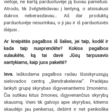
vietoje, ne kartą parduotuvėje ją buvau pametusi.
Atrodo, tik žvilgtelėdavau į lentyną, o atsisukusi
dukros neberasdavau… Aš dar produktų
parduotuvėje nesurinkau, o ji jau ir iš parduotuvės
išėjusi…
Ar kreipėtės pagalbos iš šalies, jei taip, kodėl ir
kada taip nusprendėte? Kokios pagalbos
sulaukėte, ką tai davė Jūsų tarpusavio
santykiams, kaip juos pakeitė?
Ieva.
Ieškodama pagalbos radau Išsiskyrusiųjų
sielovados centrą „Bendrakeleiviai“. Pradėjau
lankyti grupę skyrybas išgyvenantiems žmonėms.
Čia sutikau kitus žmones, išgyvenančius skyrybų
skausmą. Vieni tik galvojo apie skyrybas, kitiems
skaudėjo jau penkerius, dešimt ir net penkiolika