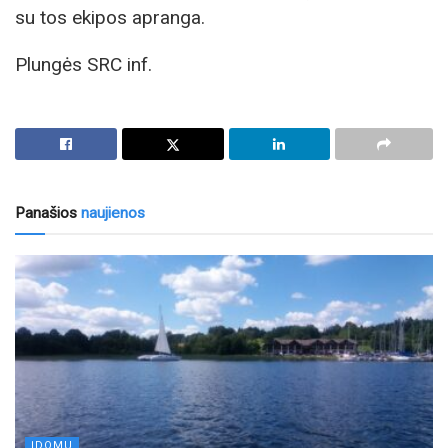
su tos ekipos apranga.
Plungės SRC inf.
Panašios
naujienos
ĮDOMU