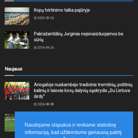
Kopų tvirtinimo talka pajūryje
2025-09-26
Pakražantiškių Jurginės neįsivaizduojamos be
sūrių
2016-04-26
Naujausi
Ariogaloje nuskambėjo tradicinis tremtinių, politinių
kalinių ir laisvės kovų dalyvių sąskrydis „Su Lietuva
širdy“
2026-08-08
Mažeikių rajono savivaldybė ragina gyventojus
laikytis Kelių eismo taisyklių, tausoti aplinką
Naudojame slapukus ir renkame statistinę
2026-08-08
informaciją, kad užtikrintume geriausią patirtį