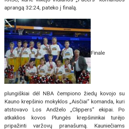
aprangą 32:24, pateko į finalą.
Finale
plungiškiai dėl NBA čempiono žiedų kovojo su
Kauno krepšinio mokyklos „Aisčiai“ komanda, kuri
atstovavo Los Andželo „Clippers“ ekipai. Po
atkaklios kovos Plungės krepšininkai turėjo
pripažinti varžovų pranašumą. Kauniečiams