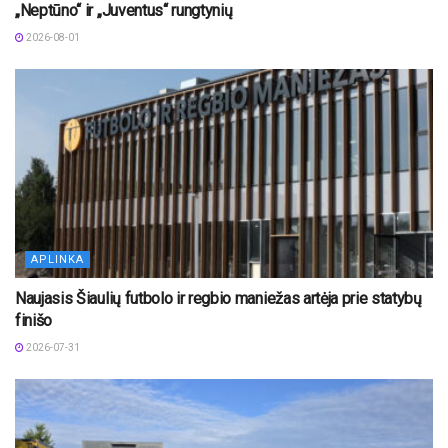
„Neptūno“ ir „Juventus“ rungtynių
2026-08-01
APLINKA
Naujasis Šiaulių futbolo ir regbio maniežas artėja prie statybų
finišo
2026-07-31