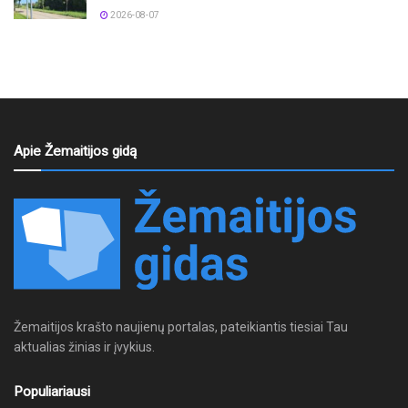
2026-08-07
Apie Žemaitijos gidą
Žemaitijos krašto naujienų portalas, pateikiantis tiesiai Tau
aktualias žinias ir įvykius.
Populiariausi