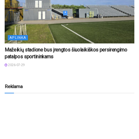
APLINKA
Mažeikių stadione bus įrengtos šiuolaikiškos persirengimo
patalpos sportininkams
2026-07-29
Reklama