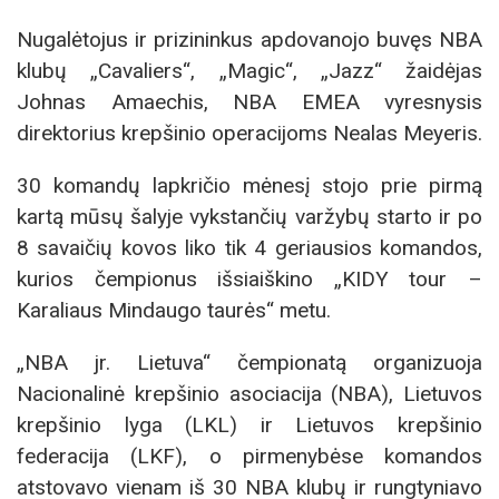
Nugalėtojus ir prizininkus apdovanojo buvęs NBA
klubų „Cavaliers“, „Magic“, „Jazz“ žaidėjas
Johnas Amaechis, NBA EMEA vyresnysis
direktorius krepšinio operacijoms Nealas Meyeris.
30 komandų lapkričio mėnesį stojo prie pirmą
kartą mūsų šalyje vykstančių varžybų starto ir po
8 savaičių kovos liko tik 4 geriausios komandos,
kurios čempionus išsiaiškino „KIDY tour –
Karaliaus Mindaugo taurės“ metu.
„NBA jr. Lietuva“ čempionatą organizuoja
Nacionalinė krepšinio asociacija (NBA), Lietuvos
krepšinio lyga (LKL) ir Lietuvos krepšinio
federacija (LKF), o pirmenybėse komandos
atstovavo vienam iš 30 NBA klubų ir rungtyniavo