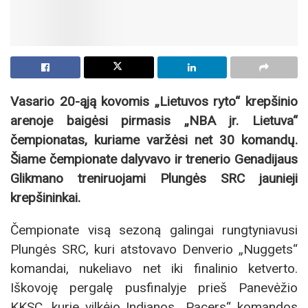
Vasario 20-ąją kovomis „Lietuvos ryto“ krepšinio
arenoje baigėsi pirmasis „NBA jr. Lietuva“
čempionatas, kuriame varžėsi net 30 komandų.
Šiame čempionate dalyvavo ir trenerio Genadijaus
Glikmano treniruojami Plungės SRC jaunieji
krepšininkai.
Čempionate visą sezoną galingai rungtyniavusi
Plungės SRC, kuri atstovavo Denverio „Nuggets“
komandai, nukeliavo net iki finalinio ketverto.
Iškovoję pergalę pusfinalyje prieš Panevėžio
KKSC, kurie vilkėjo Indianos „Pacers“ komandos