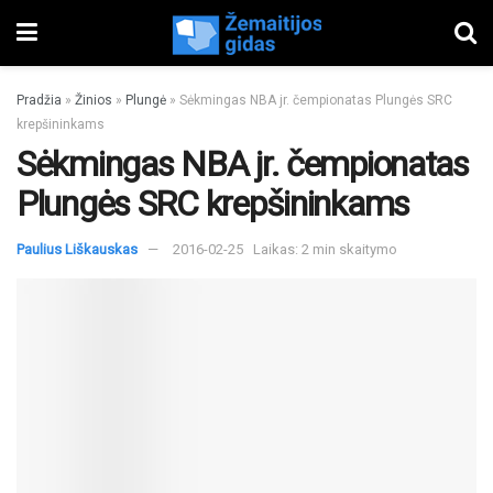
Pradžia
»
Žinios
»
Plungė
»
Sėkmingas NBA jr. čempionatas Plungės SRC
krepšininkams
Sėkmingas NBA jr. čempionatas
Plungės SRC krepšininkams
Paulius Liškauskas
2016-02-25
Laikas: 2 min skaitymo