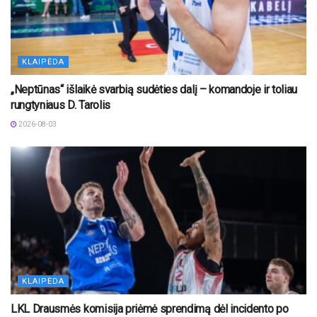
KLAIPĖDA
„Neptūnas“ išlaikė svarbią sudėties dalį – komandoje ir toliau
rungtyniaus D. Tarolis
2026-08-03
KLAIPĖDA
LKL Drausmės komisija priėmė sprendimą dėl incidento po