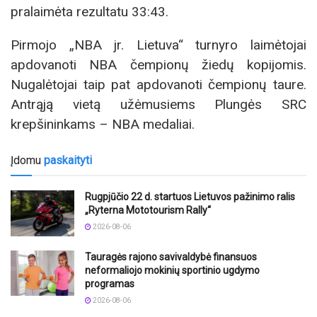
pralaimėta rezultatu 33:43.
Pirmojo „NBA jr. Lietuva“ turnyro laimėtojai
apdovanoti NBA čempionų žiedų kopijomis.
Nugalėtojai taip pat apdovanoti čempionų taure.
Antrąją vietą užėmusiems Plungės SRC
krepšininkams – NBA medaliai.
Įdomu
paskaityti
Rugpjūčio 22 d. startuos Lietuvos pažinimo ralis
„Ryterna Mototourism Rally“
2026-08-06
Tauragės rajono savivaldybė finansuos
neformaliojo mokinių sportinio ugdymo
programas
2026-08-06