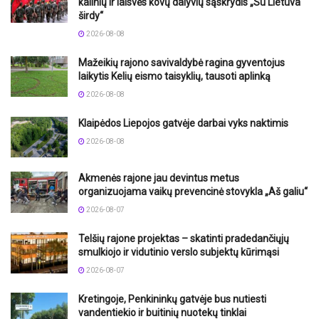
kalinių ir laisvės kovų dalyvių sąskrydis „Su Lietuva
širdy“
2026-08-08
Mažeikių rajono savivaldybė ragina gyventojus
laikytis Kelių eismo taisyklių, tausoti aplinką
2026-08-08
Klaipėdos Liepojos gatvėje darbai vyks naktimis
2026-08-08
Akmenės rajone jau devintus metus
organizuojama vaikų prevencinė stovykla „Aš galiu“
2026-08-07
Telšių rajone projektas – skatinti pradedančiųjų
smulkiojo ir vidutinio verslo subjektų kūrimąsi
2026-08-07
Kretingoje, Penkininkų gatvėje bus nutiesti
vandentiekio ir buitinių nuotekų tinklai