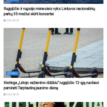
Rugpjūčio ir rugsėjo mėnesiais vyks Lietuvos nacionalinių
parkų 35-mečiui skirti koncertai
2026-08-05
ĮDOMU
Kretinga „Lėtojo važiavimo iššūkiu“ rugpjūčio 12-ąją ruošiasi
paminėti Tarptautinę jaunimo dieną
2026-08-05