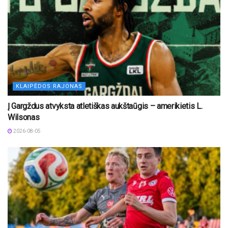
KLAIPĖDOS RAJONAS
Į Gargždus atvyksta atletiškas aukštaūgis – amerikietis L.
Wilsonas
2026-08-05