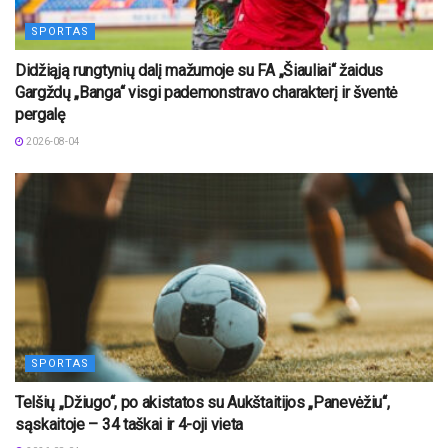
SPORTAS
Didžiąją rungtynių dalį mažumoje su FA „Šiauliai“ žaidus
Gargždų „Banga“ visgi pademonstravo charakterį ir šventė
pergalę
2026-08-04
SPORTAS
Telšių „Džiugo“, po akistatos su Aukštaitijos „Panevėžiu“,
sąskaitoje – 34 taškai ir 4-oji vieta