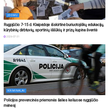
ĮDOMU
Rugpjūčio 7-15 d. Klaipėdoje išskirtinė buriuotojiškų edukacijų,
kūrybinių dirbtuvių, sportinių iššūkių ir prizų kupina šventė
2026-07-31
KRIMINALAI
Policijos prevencinės priemonės šalies keliuose rugpjūčio
mėnesį