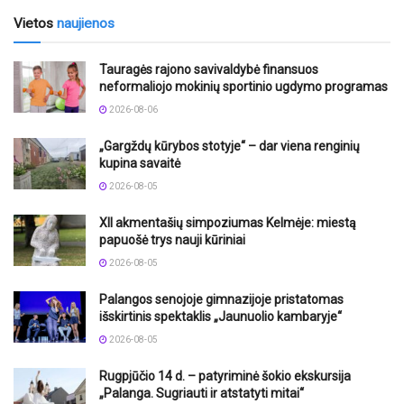
Vietos
naujienos
Tauragės rajono savivaldybė finansuos
neformaliojo mokinių sportinio ugdymo programas
2026-08-06
„Gargždų kūrybos stotyje“ – dar viena renginių
kupina savaitė
2026-08-05
XII akmentašių simpoziumas Kelmėje: miestą
papuošė trys nauji kūriniai
2026-08-05
Palangos senojoje gimnazijoje pristatomas
išskirtinis spektaklis „Jaunuolio kambaryje“
2026-08-05
Rugpjūčio 14 d. – patyriminė šokio ekskursija
„Palanga. Sugriauti ir atstatyti mitai“