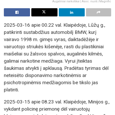
Augaliniai narkotikai | Asoc. nuotr./Magnific
2025-03-16 apie 00.22 val. Klaipėdoje, Lūžų g.,
patikrinti sustabdžius automobilį BMW, kurį
vairavo 1998 m. gimęs vyras, daiktadėžėje ir
vairuotojo striukės kišenėje, rasti du plastikiniai
maišeliai su žalsvos spalvos, augalinės kilmės,
galimai narkotine medžiaga. Vyrui įteiktas
šaukimas atvykti į apklausą. Pradėtas tyrimas dėl
neteisėto disponavimo narkotinėmis ar
psichotropinėmis medžiagomis be tikslo jas
platinti.
2025-03-15 apie 08.23 val. Klaipėdoje, Minijos g.,
vykdant policinę priemonę dėl vairuotojų