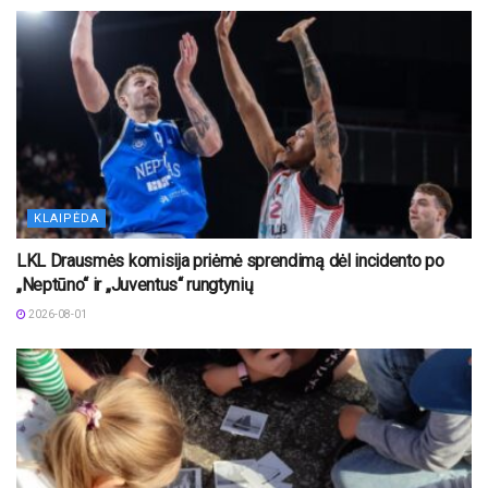
KLAIPĖDA
LKL Drausmės komisija priėmė sprendimą dėl incidento po
„Neptūno“ ir „Juventus“ rungtynių
2026-08-01