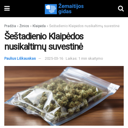
Pradžia
»
Žinios
»
Klaipėda
»
Šeštadienio Klaipėdos nusikaltimų suvestinė
Šeštadienio Klaipėdos
nusikaltimų suvestinė
Paulius Liškauskas
2025-03-16
Laikas: 1 min skaitymo