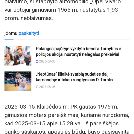
blaivumo, sustabdyto automobilio „Opel Vivaro“
vairuotojui gimusiam 1965 m. nustatytas 1,93
prom. neblaivumas.
Įdomu
paskaityti
Palangos pajūryje vykdyta bendra Tarnybos ir
policijos akcija: nustatyti nelegalūs prekeiviai
2026-08-03
„Neptūnas“ išlaikė svarbią sudėties dalį –
komandoje ir toliau rungtyniaus D. Tarolis
2026-08-03
2025-03-15 Klaipėdos m. PK gautas 1976 m.
gimusios moters pareiškimas, kuriame nurodoma,
kad 2025-03-15 apie 15.28 val. iš pareiškėjos
banko sąskaitos, apgaulės būdu, buvo pasisavinta