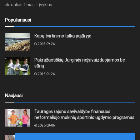
aktualias žinias ir įvykius.
Populiariausi
Kopų tvirtinimo talka pajūryje
2025-09-26
Pakražantiškių Jurginės neįsivaizduojamos be
sūrių
2016-04-26
Naujausi
Tauragės rajono savivaldybė finansuos
neformaliojo mokinių sportinio ugdymo programas
2026-08-06
„Gargždų kūrybos stotyje“ – dar viena renginių