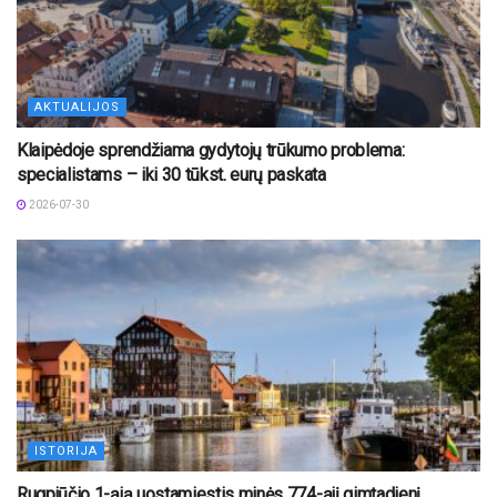
AKTUALIJOS
Klaipėdoje sprendžiama gydytojų trūkumo problema:
specialistams – iki 30 tūkst. eurų paskata
2026-07-30
ISTORIJA
Rugpjūčio 1-ąją uostamiestis minės 774-ąjį gimtadienį