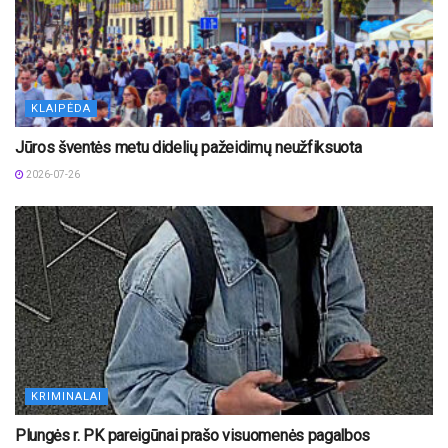
KLAIPĖDA
Jūros šventės metu didelių pažeidimų neužfiksuota
2026-07-26
KRIMINALAI
Plungės r. PK pareigūnai prašo visuomenės pagalbos