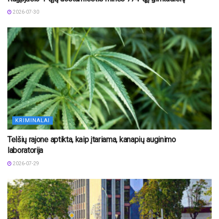
2026-07-30
KRIMINALAI
Telšių rajone aptikta, kaip įtariama, kanapių auginimo
laboratorija
2026-07-29