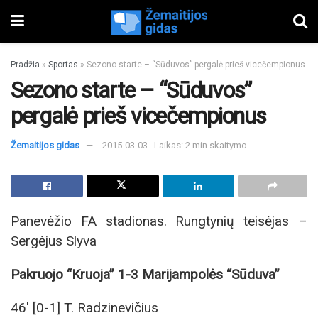
Pradžia
»
Sportas
»
Sezono starte – “Sūduvos” pergalė prieš vicečempionus
Sezono starte – “Sūduvos”
pergalė prieš vicečempionus
Žemaitijos gidas
2015-03-03
Laikas: 2 min skaitymo
Panevėžio FA stadionas. Rungtynių teisėjas –
Sergėjus Slyva
Pakruojo “Kruoja” 1-3 Marijampolės “Sūduva”
46′ [0-1] T. Radzinevičius