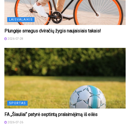
LAISVALAIKIS
Plungėje smagus dviračių žygis naujaisiais takais!
2026-07-28
SPORTAS
FA „Šiauliai“ patyrė septintą pralaimėjimą iš eilės
2026-07-26