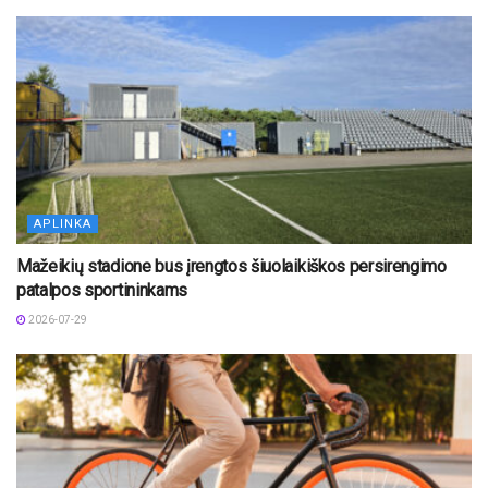
APLINKA
Mažeikių stadione bus įrengtos šiuolaikiškos persirengimo
patalpos sportininkams
2026-07-29