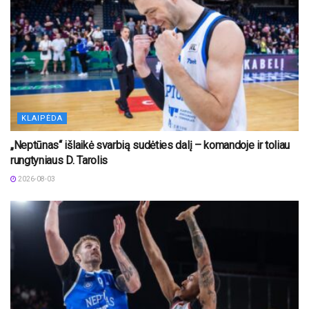
KLAIPĖDA
„Neptūnas“ išlaikė svarbią sudėties dalį – komandoje ir toliau
rungtyniaus D. Tarolis
2026-08-03