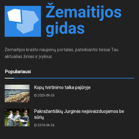
Žemaitijos krašto naujienų portalas, pateikiantis tiesiai Tau
aktualias žinias ir įvykius.
Populiariausi
Kopų tvirtinimo talka pajūryje
2025-09-26
Pakražantiškių Jurginės neįsivaizduojamos be
sūrių
2016-04-26