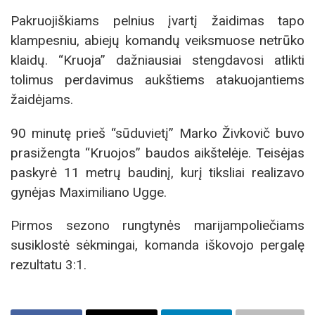
Pakruojiškiams pelnius įvartį žaidimas tapo
klampesniu, abiejų komandų veiksmuose netrūko
klaidų. “Kruoja” dažniausiai stengdavosi atlikti
tolimus perdavimus aukštiems atakuojantiems
žaidėjams.
90 minutę prieš “sūduvietį” Marko Živkovič buvo
prasižengta “Kruojos” baudos aikštelėje. Teisėjas
paskyrė 11 metrų baudinį, kurį tiksliai realizavo
gynėjas Maximiliano Ugge.
Pirmos sezono rungtynės marijampoliečiams
susiklostė sėkmingai, komanda iškovojo pergalę
rezultatu 3:1.