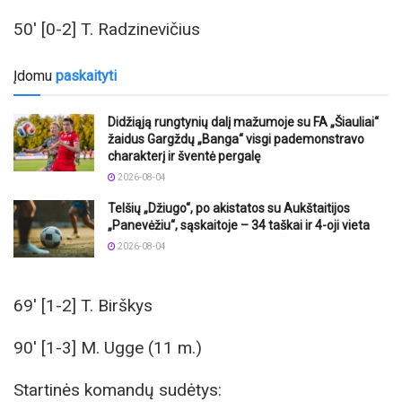
50′ [0-2] T. Radzinevičius
Įdomu
paskaityti
Didžiąją rungtynių dalį mažumoje su FA „Šiauliai“
žaidus Gargždų „Banga“ visgi pademonstravo
charakterį ir šventė pergalę
2026-08-04
Telšių „Džiugo“, po akistatos su Aukštaitijos
„Panevėžiu“, sąskaitoje – 34 taškai ir 4-oji vieta
2026-08-04
69′ [1-2] T. Birškys
90′ [1-3] M. Ugge (11 m.)
Startinės komandų sudėtys: