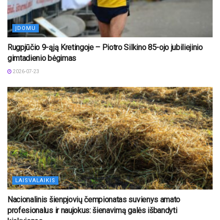
ĮDOMU
Rugpjūčio 9-ąją Kretingoje – Piotro Silkino 85-ojo jubiliejinio
gimtadienio bėgimas
2026-07-23
LAISVALAIKIS
Nacionalinis šienpjovių čempionatas suvienys amato
profesionalus ir naujokus: šienavimą galės išbandyti