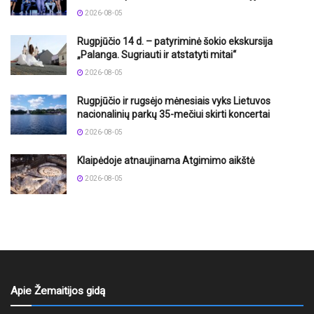
2026-08-05
Rugpjūčio 14 d. – patyriminė šokio ekskursija
„Palanga. Sugriauti ir atstatyti mitai“
2026-08-05
Rugpjūčio ir rugsėjo mėnesiais vyks Lietuvos
nacionalinių parkų 35-mečiui skirti koncertai
2026-08-05
Klaipėdoje atnaujinama Atgimimo aikštė
2026-08-05
Apie Žemaitijos gidą