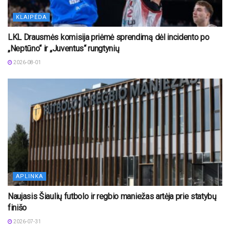
KLAIPĖDA
LKL Drausmės komisija priėmė sprendimą dėl incidento po
„Neptūno“ ir „Juventus“ rungtynių
2026-08-01
APLINKA
Naujasis Šiaulių futbolo ir regbio maniežas artėja prie statybų
finišo
2026-07-31