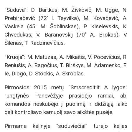
“Sūduva”: D. Bartkus, M. Živkovič, M. Ugge, N.
Prebiračevič (72′ I. Tsyvilka), M. Kovačevič, A.
Vaskela (45′ M. Šoblinskas), P. Kiselevskis, K.
Chvedukas, V. Baranovskij (70′ A, Brokas), V.
Šilėnas, T. Radzinevičius.
“Kruoja”: M. Matuzas, A. Mikaitis, V. Pocevičius, R.
Beniušis, A. Bagočius, T. Birškys, M. Adamenko, E.
Ie, Diogo, D. Stockis, A. Skroblas.
Pirmosios 2015 metų “Smscredit.lt A lygos”
rungtynės Panevėžyje prasidėjo ramiai, abi
komandos neskubėjo į puolimą ir didžiąją laiko
dalį kontroliavo kamuolį savo aikštės pusėje.
Pirmame kėlinyje “sūduviečiai” turėjo kelias