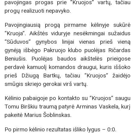
pavojingas progas prie “Kruojos” vartų, tačiau
progų realizuoti nepavyko.
Pavojingiausią progą pirmame kėlinyje sukūrė
“Kruoja”. Aikštės viduryje nesėkmingai sužaidus
“Sūduvos” gynybos linijai vienas prieš vieną
gynėją išbėgo Pakruojo klubo puolėjas Ričardas
Beniušis. Puolėjas baudos aikštelės prieigose
perdavė kamuolį komandos draugui, kuris iššoko
prieš Džiugą Bartkų, tačiau “Kruojos” žaidėjo
smūgis skriejo gerokai virš vartų.
Kėlinio pabaigoje po kontakto su “Kruojos” saugu
Tomu Birškiu traumą patyrė Arminas Vaskela, kurį
pakeitė Marius Šoblinskas.
Po pirmo kėlinio rezultatas išliko lygus – 0:0.