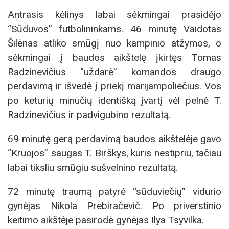
Antrasis kėlinys labai sėkmingai prasidėjo
“Sūduvos” futbolininkams. 46 minutę Vaidotas
Šilėnas atliko smūgį nuo kampinio atžymos, o
sėkmingai į baudos aikštelę įkirtęs Tomas
Radzinevičius “uždarė” komandos draugo
perdavimą ir išvedė į priekį marijampoliečius. Vos
po keturių minučių identišką įvartį vėl pelnė T.
Radzinevičius ir padvigubino rezultatą.
69 minutę gerą perdavimą baudos aikštelėje gavo
“Kruojos” saugas T. Birškys, kuris nestipriu, tačiau
labai tiksliu smūgiu sušvelnino rezultatą.
72 minutę traumą patyrė “sūduviečių” vidurio
gynėjas Nikola Prebiračevič. Po priverstinio
keitimo aikštėje pasirodė gynėjas Ilya Tsyvilka.