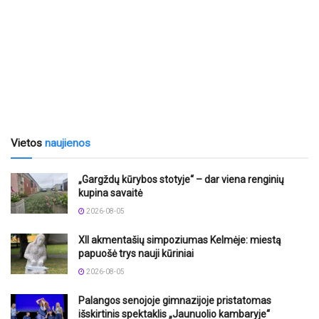
Vietos
naujienos
„Gargždų kūrybos stotyje“ – dar viena renginių
kupina savaitė
2026-08-05
XII akmentašių simpoziumas Kelmėje: miestą
papuošė trys nauji kūriniai
2026-08-05
Palangos senojoje gimnazijoje pristatomas
išskirtinis spektaklis „Jaunuolio kambaryje“