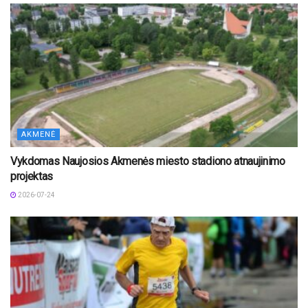
AKMENĖ
Vykdomas Naujosios Akmenės miesto stadiono atnaujinimo
projektas
2026-07-24