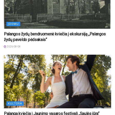
ĮDOMU
Palangos žydų bendruomenė kviečia į ekskursiją „Palangos
žydų paveldo pėdsakais“
2026-08-04
KULTŪRA
Palanga kviečia į Jaunimo vasaros festivalį „Saulės jūra“