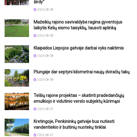
širdy“
2026-08-08
Mažeikių rajono savivaldybė ragina gyventojus
laikytis Kelių eismo taisyklių, tausoti aplinką
2026-08-08
Klaipėdos Liepojos gatvėje darbai vyks naktimis
2026-08-08
Plungėje dar septyni kilometrai naujų dviračių takų
2026-08-08
Telšių rajone projektas – skatinti pradedančiųjų
smulkiojo ir vidutinio verslo subjektų kūrimąsi
2026-08-07
Kretingoje, Penkininkų gatvėje bus nutiesti
vandentiekio ir buitinių nuotekų tinklai
2026-08-07