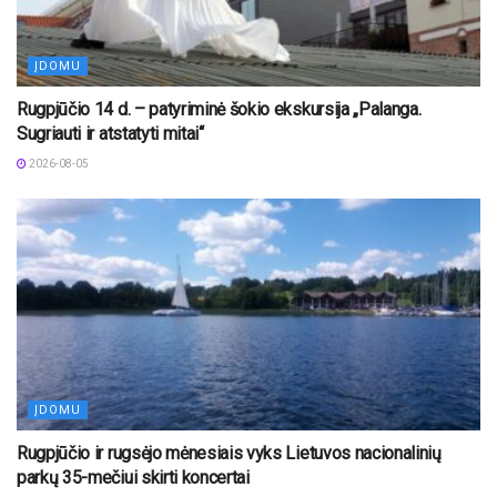
ĮDOMU
Rugpjūčio 14 d. – patyriminė šokio ekskursija „Palanga.
Sugriauti ir atstatyti mitai“
2026-08-05
ĮDOMU
Rugpjūčio ir rugsėjo mėnesiais vyks Lietuvos nacionalinių
parkų 35-mečiui skirti koncertai