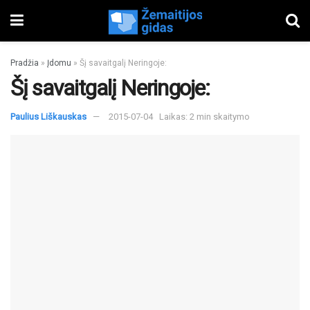
Pradžia
»
Įdomu
»
Šį savaitgalį Neringoje:
Šį savaitgalį Neringoje:
Paulius Liškauskas
2015-07-04
Laikas: 2 min skaitymo