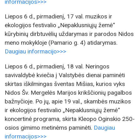
informacijos>>>
Liepos 6 d., pirmadienį, 17 val. muzikos ir
ekologijos festivalio „Nepaklusniųjų žemė“
kūrybinių dirbtuvėlių uždarymas ir parodos Nidos
meno mokykloje (Pamario g. 4) atidarymas.
Daugiau informacijo>>>
Liepos 6 d., pirmadienį, 18 val. Neringos
savivaldybė kviečia į Valstybės dienai paminėti
skirtas iškilmingas šventas Mišias, kurios vyks
Nidos Šv. Mergelės Marijos krikščionių pagalbos
bažnyčioje. Po jų, apie 19 val., skambės muzikos
ir ekologijos festivalio „Nepaklusniųjų žemė“
koncertinė programa, skirta Kleopo Oginskio 250-
osios gimimo metinėms paminėti.
Daugiau
informacijos>>>