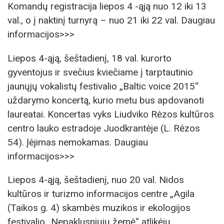
Komandų registracija liepos 4 -ąją nuo 12 iki 13
val., o į naktinį turnyrą – nuo 21 iki 22 val. Daugiau
informacijos>>>
Liepos 4-ąją, šeštadienį, 18 val. kurorto
gyventojus ir svečius kviečiame į tarptautinio
jaunųjų vokalistų festivalio „Baltic voice 2015“
uždarymo koncertą, kurio metu bus apdovanoti
laureatai. Koncertas vyks Liudviko Rėzos kultūros
centro lauko estradoje Juodkrantėje (L. Rėzos
54). Įėjimas nemokamas. Daugiau
informacijos>>>
Liepos 4-ąją, šeštadienį, nuo 20 val. Nidos
kultūros ir turizmo informacijos centre „Agila
(Taikos g. 4) skambės muzikos ir ekologijos
festivalio „Nepaklusniųjų žemė“ atlikėjų