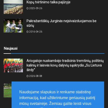
Kopų tvirtinimo talka pajūryje
2025-09-26
Pakražantiškių Jurginės neįsivaizduojamos be
sūrių
2016-04-26
Naujausi
Ariogaloje nuskambėjo tradicinis tremtinių, politinių
kalinių ir laisvės kovų dalyvių sąskrydis „Su Lietuva
širdy“
2026-08-08
Mažeikių rajono savivaldybė ragina gyventojus
laikytis Kelių eismo taisyklių, tausoti aplinką
Naudojame slapukus ir renkame statistinę
2026-08-08
informaciją, kad užtikrintume geriausią patirtį
mūsų svetainėje. Žemiau galite leisti visus