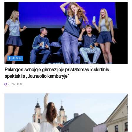
ĮDOMU
Palangos senojoje gimnazijoje pristatomas išskirtinis
spektaklis „Jaunuolio kambaryje“
2026-08-05