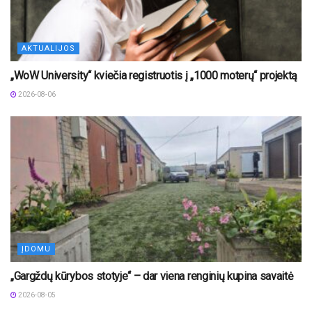
AKTUALIJOS
„WoW University“ kviečia registruotis į „1000 moterų“ projektą
2026-08-06
ĮDOMU
„Gargždų kūrybos stotyje“ – dar viena renginių kupina savaitė
2026-08-05