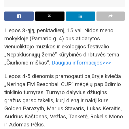
Liepos 3-ąją, penktadienį, 15 val. Nidos meno
mokykloje (Pamario g. 4) bus atidarytos
vienuoliktojo muzikos ir ekologijos festivalio
„Nepaklusniųjų žemė” kūrybinės dirbtuvės tema
„Čiurlionio miškas“.
Daugiau informacijos>>>
Liepos 4-5 dienomis pramogauti pajūryje kviečia
„Neringa FM Beachball CUP“ mėgėjų paplūdimio
tinklinio turnyras. Turnyro dalyvius džiugins
gražus garso takelis, kurį dieną ir naktį kurs
Golden Parazyth, Marius Stavaris, Lukas Keraitis,
Audrius Kaštonas, Vežlas, Tanketė, Rokelis Mono
ir Adomas Pėkis.