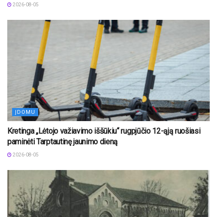
2026-08-05
ĮDOMU
Kretinga „Lėtojo važiavimo iššūkiu“ rugpjūčio 12-ąją ruošiasi
paminėti Tarptautinę jaunimo dieną
2026-08-05