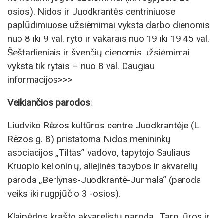
osios). Nidos ir Juodkrantės centriniuose
paplūdimiuose užsiėmimai vyksta darbo dienomis
nuo 8 iki 9 val. ryto ir vakarais nuo 19 iki 19.45 val.
Šeštadieniais ir švenčių dienomis užsiėmimai
vyksta tik rytais – nuo 8 val. Daugiau
informacijos>>>
Veikiančios parodos:
Liudviko Rėzos kultūros centre Juodkrantėje (L.
Rėzos g. 8) pristatoma Nidos menininkų
asociacijos „Tiltas” vadovo, tapytojo Sauliaus
Kruopio kelioninių, aliejinės tapybos ir akvarelių
paroda „Berlynas-Juodkrantė-Jurmala“ (paroda
veiks iki rugpjūčio 3 -osios).
Klaipėdos krašto akvarelistų paroda „Tarp jūros ir