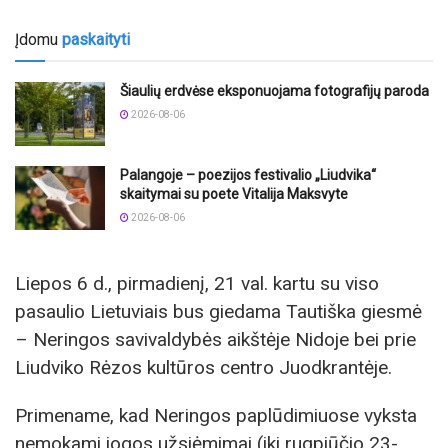
Įdomu
paskaityti
Šiaulių erdvėse eksponuojama fotografijų paroda
2026-08-06
Palangoje – poezijos festivalio „Liudvika“
skaitymai su poete Vitalija Maksvyte
2026-08-06
Liepos 6 d., pirmadienį, 21 val. kartu su viso
pasaulio Lietuviais bus giedama Tautiška giesmė
– Neringos savivaldybės aikštėje Nidoje bei prie
Liudviko Rėzos kultūros centro Juodkrantėje.
Primename, kad Neringos paplūdimiuose vyksta
nemokami jogos užsiėmimai (iki rugpjūčio 23-