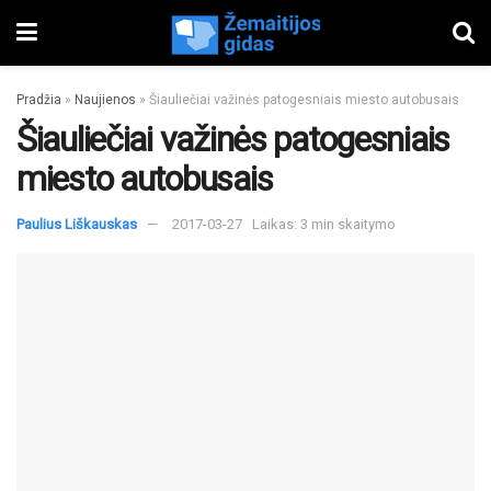
Pradžia
»
Naujienos
»
Šiauliečiai važinės patogesniais miesto autobusais
Šiauliečiai važinės patogesniais
miesto autobusais
Paulius Liškauskas
2017-03-27
Laikas: 3 min skaitymo