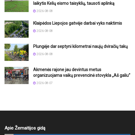
laikytis Kelių eismo taisyklių, tausoti aplinką
2026-08-08
Klaipėdos Liepojos gatvėje darbai vyks naktimis
2026-08-08
Plungėje dar septyni kilometrai naujų dviračių takų
2026-08-08
Akmenės rajone jau devintus metus
organizuojama vaikų prevencinė stovykla „Aš galiu“
2026-08-07
Apie Žemaitijos gidą