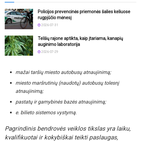
Policijos prevencinės priemonės šalies keliuose
rugpjūčio mėnesį
2026-07-31
Telšių rajone aptikta, kaip įtariama, kanapių
auginimo laboratorija
2026-07-29
mažai taršių miesto autobusų atnaujinimą;
miesto maršrutinių (naudotų) autobusų tolesnį
atnaujinimą;
pastatų ir gamybinės bazės atnaujinimą;
e. bilieto sistemos vystymą.
Pagrindinis bendrovės veiklos tikslas yra laiku,
kvalifikuotai ir kokybiškai teikti paslaugas,