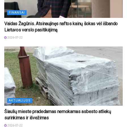
FINANSAI
Vaidas Žagūnis. Atsinaujinęs naftos kainų šokas vėl išbando
Lietuvos verslo pasitikėjimą
2026-07-22
AKTUALIJOS
Šiaulių mieste pradedamas nemokamas asbesto atliekų
surinkimas ir išvežimas
2026-07-22