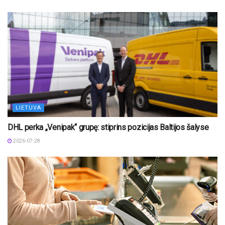
LIETUVA
DHL perka „Venipak“ grupę: stiprins pozicijas Baltijos šalyse
2026-07-28