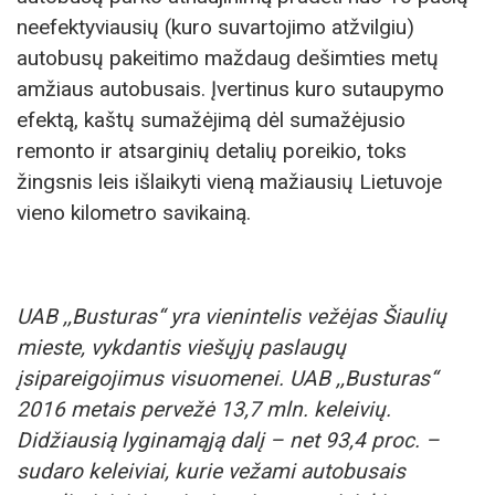
neefektyviausių (kuro suvartojimo atžvilgiu)
autobusų pakeitimo maždaug dešimties metų
amžiaus autobusais. Įvertinus kuro sutaupymo
efektą, kaštų sumažėjimą dėl sumažėjusio
remonto ir atsarginių detalių poreikio, toks
žingsnis leis išlaikyti vieną mažiausių Lietuvoje
vieno kilometro savikainą.
UAB ,,Busturas“ yra vienintelis vežėjas Šiaulių
mieste, vykdantis viešųjų paslaugų
įsipareigojimus visuomenei. UAB ,,Busturas“
2016 metais pervežė 13,7 mln. keleivių.
Didžiausią lyginamąją dalį – net 93,4 proc. –
sudaro keleiviai, kurie vežami autobusais