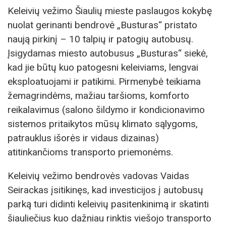
Keleivių vežimo Šiaulių mieste paslaugos kokybę
nuolat gerinanti bendrovė „Busturas“ pristato
naują pirkinį – 10 talpių ir patogių autobusų.
Įsigydamas miesto autobusus „Busturas“ siekė,
kad jie būtų kuo patogesni keleiviams, lengvai
eksploatuojami ir patikimi. Pirmenybė teikiama
žemagrindėms, mažiau taršioms, komforto
reikalavimus (salono šildymo ir kondicionavimo
sistemos pritaikytos mūsų klimato sąlygoms,
patrauklus išorės ir vidaus dizainas)
atitinkančioms transporto priemonėms.
Keleivių vežimo bendrovės vadovas Vaidas
Seirackas įsitikinęs, kad investicijos į autobusų
parką turi didinti keleivių pasitenkinimą ir skatinti
šiauliečius kuo dažniau rinktis viešojo transporto