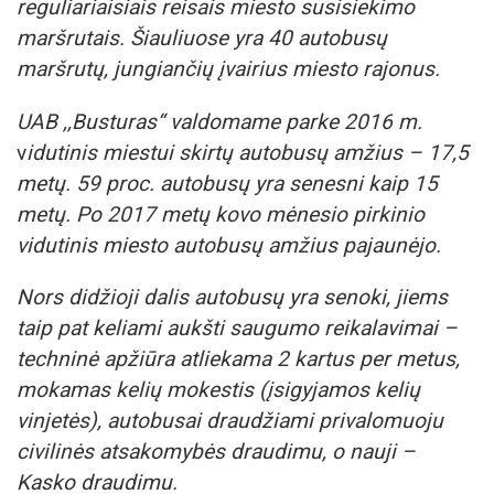
reguliariaisiais reisais miesto susisiekimo
maršrutais. Šiauliuose yra 40 autobusų
maršrutų, jungiančių įvairius miesto rajonus.
UAB ,,Busturas“ valdomame parke
2016 m.
v
idutinis miestui skirtų autobusų amžius – 17,5
metų. 59 proc. autobusų yra senesni kaip 15
metų. Po 2017 metų kovo mėnesio pirkinio
vidutinis miesto autobusų amžius pajaunėjo.
Nors didžioji dalis autobusų yra senoki, jiems
taip pat keliami aukšti saugumo reikalavimai –
techninė apžiūra atliekama 2 kartus per metus,
mokamas kelių mokestis (įsigyjamos kelių
vinjetės), autobusai draudžiami privalomuoju
civilinės atsakomybės draudimu, o nauji –
Kasko draudimu.