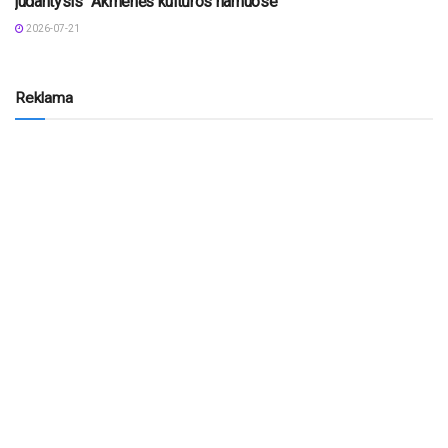
judantysis“ Akmenės kultūros namuose
2026-07-21
Reklama