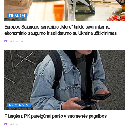
FINANSAI
Europos Sąjungos sankcijos „Mere“ tinklo savininkams:
ekonominio saugumo ir solidarumo su Ukraina užtikrinimas
2026-07-25
KRIMINALAI
Plungės r. PK pareigūnai prašo visuomenės pagalbos
2026-07-24