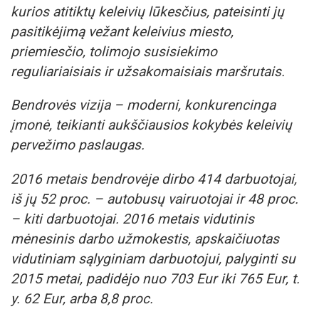
kurios atitiktų keleivių lūkesčius, pateisinti jų
pasitikėjimą vežant keleivius miesto,
priemiesčio, tolimojo susisiekimo
reguliariaisiais ir užsakomaisiais maršrutais.
Bendrovės vizija – moderni, konkurencinga
įmonė, teikianti aukščiausios kokybės keleivių
pervežimo paslaugas.
2016 metais bendrovėje dirbo 414 darbuotojai,
iš jų 52 proc. – autobusų vairuotojai ir 48 proc.
– kiti darbuotojai. 2016 metais vidutinis
mėnesinis darbo užmokestis, apskaičiuotas
vidutiniam sąlyginiam darbuotojui, palyginti su
2015 metai, padidėjo nuo 703 Eur iki 765 Eur, t.
y. 62 Eur, arba 8,8 proc.