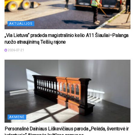
AKTUALIJOS
„Via Lietuva“ pradeda magistralinio kelio A11 Šiauliai–Palanga
ruožo atnaujinimą Telšių rajone
2026-07-21
AKMENĖ
Personalinė Dainiaus Liškevičiaus paroda „Pelėda, šventovė ir