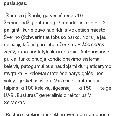
paslaugas.
„Šiandien į Šiaulių gatves išriedės 10
žemagrindžių autobusų: 7 standartinio ilgio ir 3
pailginti, kurie buvo nupirkti iš Vokietijos miesto
Šverino (Schwerin) autobuso parko. Nors jie jau
ne nauji, tačiau gamintojo ženklas –
Mercedes
Benz
, kurio pristatyti tikrai nereikia. Autobusuose
puikiai funkcionuoja kondicionavimo sistema;
keleivių patogumui bus naudojami durų atidarymo
mygtukai – keleiviai stotelėse patys galės juos
valdyti, jei ketins išlipti. Mažesnieji autobusai
talpins iki 100 keleivių, ilgesnieji – iki 150“, – teigė
UAB „Busturas“ generalinis direktorius V.
Seirackas.
„Busturo“ siekius nuosekliai investuoti į autobusų