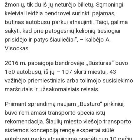
žmonių, tik du iš jų neturėjo bilietų. Sąmoningi
keleiviai leidžia bendrovei surinkti pajamas,
būtinas autobusų parkui atnaujinti. Taigi, galima
sakyti, kad prie patogesnių kelionių tiesiogiai
prisidėjo ir patys šiauliečiai“, – kalbėjo A.
Visockas.
2016 m. pabaigoje bendrovėje ,,Busturas“ buvo
150 autobusų, iš jų – 107 skirti miestui, 43
važinėjo priemiestiniais arba tolimojo susisiekimo
maršrutais ir užsakomaisiais reisais.
Priimant sprendimą naujam „Busturo“ pirkiniui,
buvo remiamasi transporto specialistų
rekomendacija. Šiaulių miesto viešojo transporto
sistemos koncepciją rengę ekspertai siūlė
autobusų parko atnaujinimą pradėti nuo 10 pačių