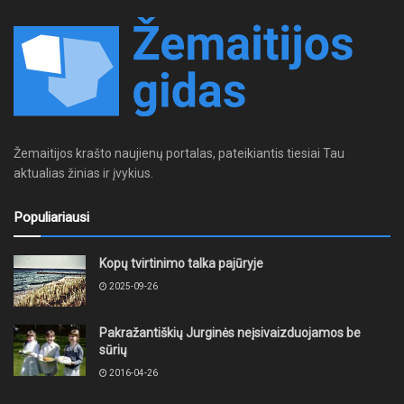
Žemaitijos krašto naujienų portalas, pateikiantis tiesiai Tau
aktualias žinias ir įvykius.
Populiariausi
Kopų tvirtinimo talka pajūryje
2025-09-26
Pakražantiškių Jurginės neįsivaizduojamos be
sūrių
2016-04-26