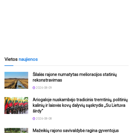
Vietos
naujienos
Šilalės rajone numatytas melioracijos statinių
rekonstravimas
2026-08-09
Ariogaloje nuskambėjo tradicinis tremtinių, politinių
kalinių ir laisvės kovų dalyvių sąskrydis „Su Lietuva
širdy“
2026-08-08
Mažeikių rajono savivaldybė ragina gyventojus