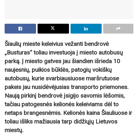
Šiaulių mieste keleivius vežanti bendrovė
„Busturas“ toliau investuoja į miesto autobusų
parką. Į miesto gatves jau šiandien išrieda 10
naujesnių, puikios būklės, patogių vokiškų
autobusų, kurie svarbiausiuose maršrutuose
pakeis jau nusidėvėjusias transporto priemones.
Naują pirkinį bendrovė įsigijo savomis lėšomis,
tačiau patogesnės kelionės keleiviams dėl to
netaps brangesnėmis. Kelionės kaina Šiauliuose ir
toliau išliks mažiausia tarp didžiųjų Lietuvos
miestų.