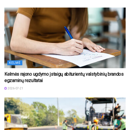
KELMĖ
Kelmės rajono ugdymo įstaigų abiturientų valstybinių brandos
egzaminų rezultatai
2026-07-21