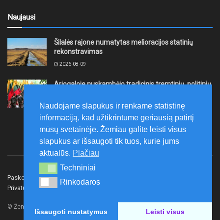
Naujausi
Šilalės rajone numatytas melioracijos statinių
rekonstravimas
2026-08-09
Ariogaloje nuskambėjo tradicinis tremtinių, politinių
kalinių ir laisvės kovų dalyvių sąskrydis „Su Lietuva
širdy“
Naudojame slapukus ir renkame statistinę
2026-08-08
informaciją, kad užtikrintume geriausią patirtį
mūsų svetainėje. Žemiau galite leisti visus
slapukus ar išsaugoti tik tuos, kurie jums
aktualūs.
Plačiau
Techniniai
Techniniai
Paskelbk naujieną
Rašyti redakcijai
Reklama
Rinkodaros
Rinkodaros
Privatumo politika
Susisiekite
© Žemaitijos gidas.
Išsaugoti nustatymus
Leisti visus