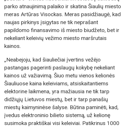
parko atnaujinimą palaiko ir skatina Šiaulių miesto
meras Artūras Visockas. Meras pasidžiaugė, kad
naujas pirkinys įsigytas ne tik neprašant
papildomo finansavimo iš miesto biudžeto, bet ir
nekeliant keleivių vežimo miesto maršrutais
kainos.
„Neabejoju, kad šiauliečiai įvertins vežėjo
pastangas pagerinti paslaugų kokybę nekeliant
kainos už važiavimą. Šiuo metu vienos kelionės
Šiauliuose kaina keleiviams, atsiskaitantiems
elektorine laikmena, yra mažiausia ne tik tarp
didžiųjų Lietuvos miestų, bet ir tarp panašių
miestų kaimyninėse šalyse. Būtina paminėti, kad,
įvedus elektroninio bilieto sistemą, už kelionę
susimoka praktiškai visi keleiviai. Patikrinus 1000