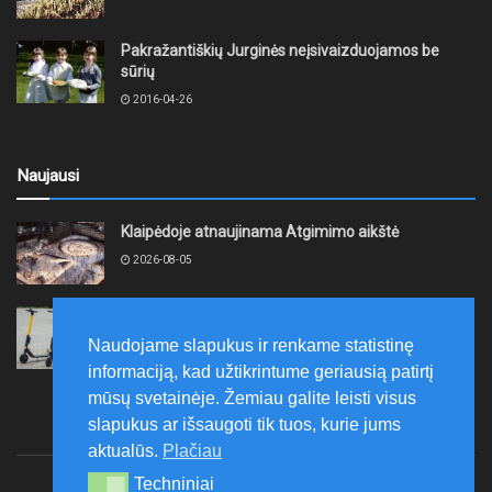
Pakražantiškių Jurginės neįsivaizduojamos be
sūrių
2016-04-26
Naujausi
Klaipėdoje atnaujinama Atgimimo aikštė
2026-08-05
Kretinga „Lėtojo važiavimo iššūkiu“ rugpjūčio 12-ąją
ruošiasi paminėti Tarptautinę jaunimo dieną
Naudojame slapukus ir renkame statistinę
2026-08-05
informaciją, kad užtikrintume geriausią patirtį
mūsų svetainėje. Žemiau galite leisti visus
slapukus ar išsaugoti tik tuos, kurie jums
aktualūs.
Plačiau
Techniniai
Techniniai