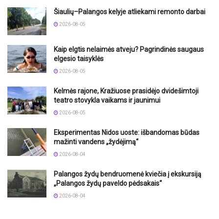
Šiaulių–Palangos kelyje atliekami remonto darbai
2026-08-05
Kaip elgtis nelaimės atveju? Pagrindinės saugaus
elgesio taisyklės
2026-08-05
Kelmės rajone, Kražiuose prasidėjo dvidešimtoji
teatro stovykla vaikams ir jaunimui
2026-08-05
Eksperimentas Nidos uoste: išbandomas būdas
mažinti vandens „žydėjimą“
2026-08-04
Palangos žydų bendruomenė kviečia į ekskursiją
„Palangos žydų paveldo pėdsakais“
2026-08-04