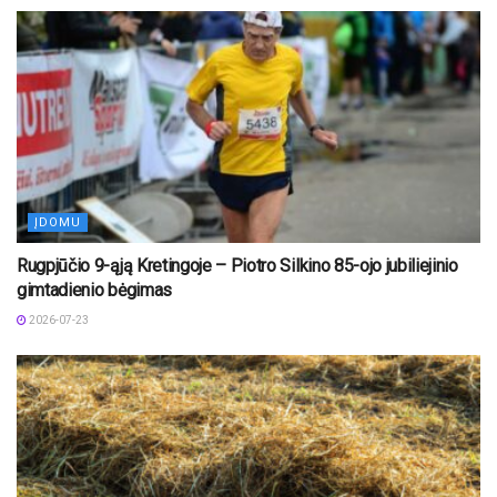
ĮDOMU
Rugpjūčio 9-ąją Kretingoje – Piotro Silkino 85-ojo jubiliejinio
gimtadienio bėgimas
2026-07-23