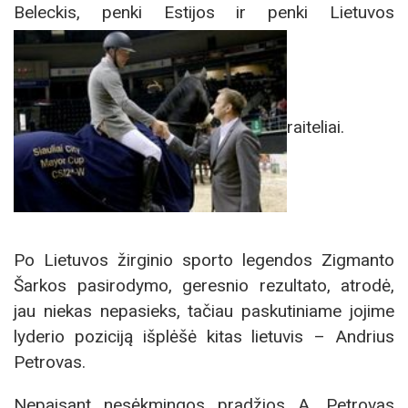
Beleckis, penki Estijos ir penki Lietuvos
raiteliai.
Po Lietuvos žirginio sporto legendos Zigmanto
Šarkos pasirodymo, geresnio rezultato, atrodė,
jau niekas nepasieks, tačiau paskutiniame jojime
lyderio poziciją išplėšė kitas lietuvis – Andrius
Petrovas.
Nepaisant nesėkmingos pradžios A. Petrovas