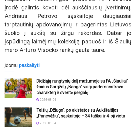
įrodė galintis kovoti dėl aukščiausių įvertinimų.
Andriaus Petrovo sąskaitoje daugiausiai
tarptautinių apdovanojimų ir pagerintas Lietuvos
šuolio į aukštį su žirgu rekordas. Dabar jo
įspūdingą laimėjimų kolekciją papuoš ir iš Šiaulių
mero Artūro Visocko rankų gauta taurė.
Įdomu
paskaityti
Didžiąją rungtynių dalį mažumoje su FA „Šiauliai“
žaidus Gargždų „Banga“ visgi pademonstravo
charakterį ir šventė pergalę
2026-08-04
Telšių „Džiugo“, po akistatos su Aukštaitijos
„Panevėžiu“, sąskaitoje – 34 taškai ir 4-oji vieta
2026-08-04