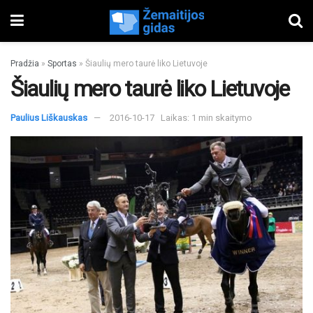
Pradžia
»
Sportas
»
Šiaulių mero taurė liko Lietuvoje
Šiaulių mero taurė liko Lietuvoje
Paulius Liškauskas
2016-10-17
Laikas: 1 min skaitymo