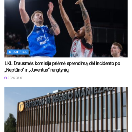
KLAIPĖDA
LKL Drausmės komisija priėmė sprendimą dėl incidento po
„Neptūno“ ir „Juventus“ rungtynių
2026-08-01