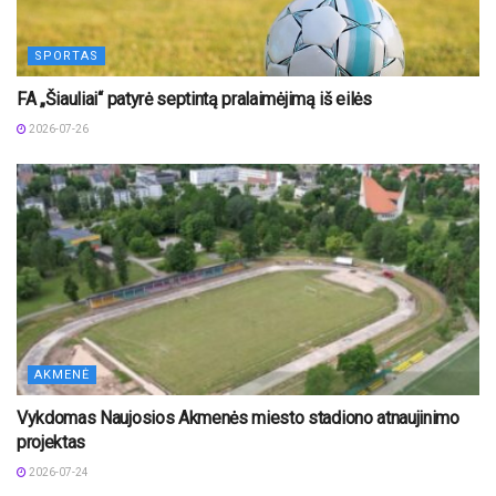
SPORTAS
FA „Šiauliai“ patyrė septintą pralaimėjimą iš eilės
2026-07-26
AKMENĖ
Vykdomas Naujosios Akmenės miesto stadiono atnaujinimo
projektas
2026-07-24