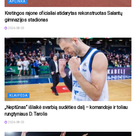
APLINKA
Kretingos rajone oficialiai atidarytas rekonstruotas Salantų
gimnazijos stadionas
2026-08-03
KLAIPĖDA
„Neptūnas“ išlaikė svarbią sudėties dalį – komandoje ir toliau
rungtyniaus D. Tarolis
2026-08-03