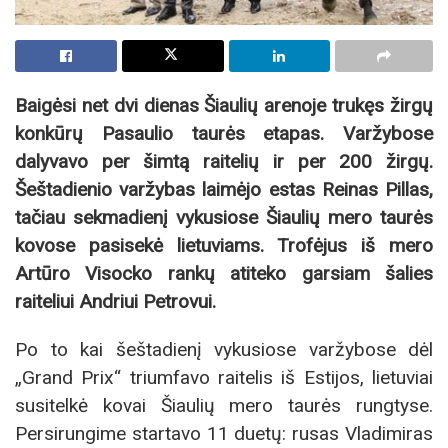
Baigėsi net dvi dienas Šiaulių arenoje trukęs žirgų
konkūrų Pasaulio taurės etapas. Varžybose
dalyvavo per šimtą raitelių ir per 200 žirgų.
Šeštadienio varžybas laimėjo estas Reinas Pillas,
tačiau sekmadienį vykusiose Šiaulių mero taurės
kovose pasisekė lietuviams. Trofėjus iš mero
Artūro Visocko rankų atiteko garsiam šalies
raiteliui Andriui Petrovui.
Po to kai šeštadienį vykusiose varžybose dėl
„Grand Prix“ triumfavo raitelis iš Estijos, lietuviai
susitelkė kovai Šiaulių mero taurės rungtyse.
Persirungime startavo 11 duetų: rusas Vladimiras