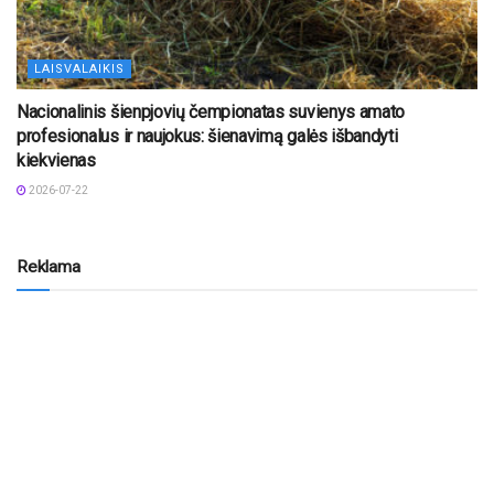
LAISVALAIKIS
Nacionalinis šienpjovių čempionatas suvienys amato
profesionalus ir naujokus: šienavimą galės išbandyti
kiekvienas
2026-07-22
Reklama