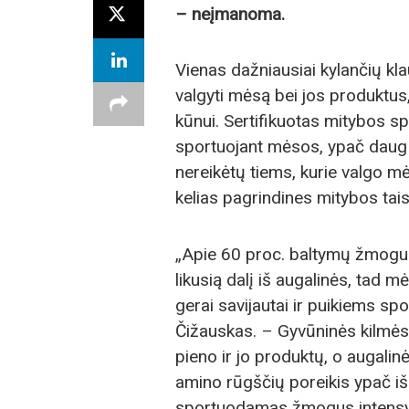
– neįmanoma.
Vienas dažniausiai kylančių kl
valgyti mėsą bei jos produktus
kūnui. Sertifikuotas mitybos s
sportuojant mėsos, ypač daug ba
nereikėtų tiems, kurie valgo mė
kelias pagrindines mitybos tais
„Apie 60 proc. baltymų žmogus
likusią dalį iš augalinės, tad m
gerai savijautai ir puikiems sp
Čižauskas. – Gyvūninės kilmės 
pieno ir jo produktų, o augalin
amino rūgščių poreikis ypač iša
sportuodamas žmogus intensyv