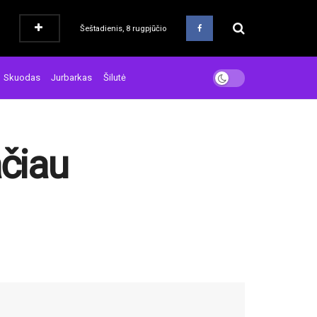
Šeštadienis, 8 rugpjūčio
Skuodas
Jurbarkas
Šilutė
ačiau