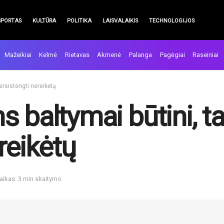
SPORTAS
KULTŪRA
POLITIKA
LAISVALAIKIS
TECHNOLOGIJOS
Mažeikiai
Kelmė
Rietavas
Akmenė
Palanga
Pagėgiai
Raseiniai
ersistengti nereikėtų
 baltymai būtini, t
reikėtų
aikas: 3 min skaitymo