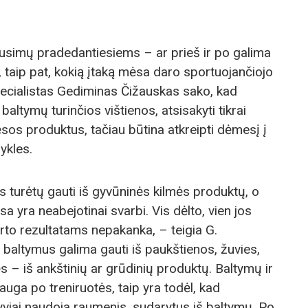
ausimų pradedantiesiems – ar prieš ir po galima
, taip pat, kokią įtaką mėsa daro sportuojančiojo
pecialistas Gediminas Čižauskas sako, kad
ltymų turinčios vištienos, atsisakyti tikrai
sos produktus, tačiau būtina atkreipti dėmesį į
ykles.
 turėtų gauti iš gyvūninės kilmės produktų, o
ėsa yra neabejotinai svarbi. Vis dėlto, vien jos
orto rezultatams nepakanka, – teigia G.
baltymus galima gauti iš paukštienos, žuvies,
ės – iš ankštinių ar grūdinių produktų. Baltymų ir
uga po treniruotės, taip yra todėl, kad
iai naudoja raumenis, sudarytus iš baltymų. Po