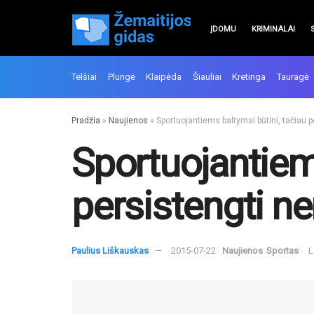
ĮDOMU
KRIMINALAI
Telšiai
Plungė
Klaipėda
Šiauliai
Kretinga
Tauragė
Pradžia
»
Naujienos
»
Sportuojantiems baltymai būtini, tačiau p
Sportuojantiems
persistengti ne
Paulius Liškauskas
2015-07-22
Naujienos
Sportas
L