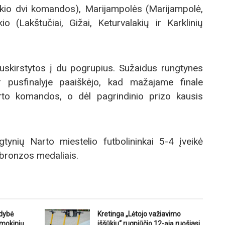
škio dvi komandos), Marijampolės (Marijampolė,
kio (Lakštučiai, Gižai, Keturvalakių ir Karklinių
skirstytos į du pogrupius. Sužaidus rungtynes
 ir pusfinalyje paaiškėjo, kad mažajame finale
rto komandos, o dėl pagrindinio prizo kausis
ynių Narto miestelio futbolininkai 5-4 įveikė
 bronzos medaliais.
ldybė
Kretinga „Lėtojo važiavimo
 mokinių
iššūkiu“ rugpjūčio 12-ąją ruošiasi