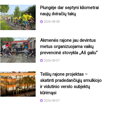
Plungėje dar septyni kilometrai
naujų dviračių takų
2026-08-08
Akmenės rajone jau devintus
metus organizuojama vaikų
prevencinė stovykla „Aš galiu“
2026-08-07
Telšių rajone projektas –
skatinti pradedančiųjų smulkiojo
ir vidutinio verslo subjektų
kūrimąsi
2026-08-07