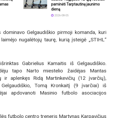
ramas
paminėti Tarptautinę jaunimo
dieną
2026-08-05
s dominavo Gelgaudiškio pirmoji komanda, kuri
 laimėjo nugalėtojų taurę, kurią įsteigė „STIHL“
išrinktas Gabrielius Kamaitis iš Gelgaudiškio.
aidėju tapo Narto miestelio žaidėjas Mantas
ų ir aplenkęs Ridą Martinkevičių (12 įvarčių),
 Gelgaudiškio, Tomą Kronkaitį (9 įvarčiai) iš
ėjai apdovanoti Masinio futbolo asociacijos
ės futbolo centro treneris Martynas Karpavičius