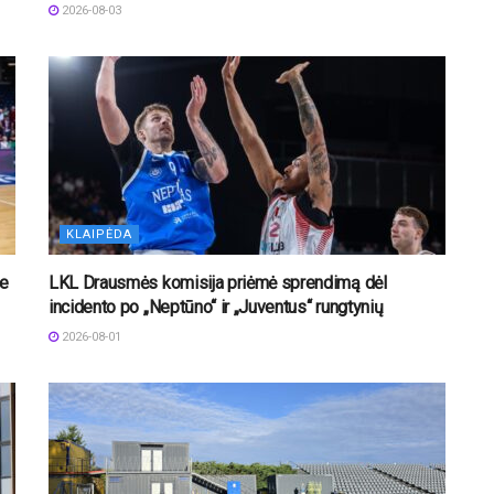
2026-08-03
KLAIPĖDA
je
LKL Drausmės komisija priėmė sprendimą dėl
incidento po „Neptūno“ ir „Juventus“ rungtynių
2026-08-01