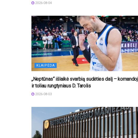
2026-08-04
KLAIPĖDA
„Neptūnas“ išlaikė svarbią sudėties dalį – komando
ir toliau rungtyniaus D. Tarolis
2026-08-03