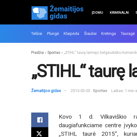
ĮDOMU
KRIMINALAI
Telšiai
Plungė
Klaipėda
Šiauliai
Kretinga
Tauragė
Pradžia
»
Sportas
»
„STIHL“ taurę laimėjo Gelgaudiškio komand
„STIHL“ taurę 
Žemaitijos gidas
2015-03-03
Sportas
Laikas: 1 min 
Kovo 1 d. Vilkaviškio ra
daugiafunkciame centre įvyko 
„STIHL taurė 2015”, kuri