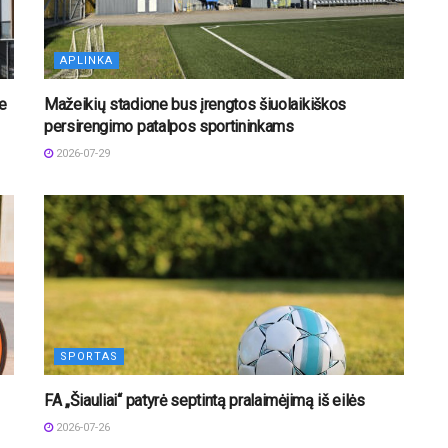
APLINKA
e
Mažeikių stadione bus įrengtos šiuolaikiškos
persirengimo patalpos sportininkams
2026-07-29
SPORTAS
FA „Šiauliai“ patyrė septintą pralaimėjimą iš eilės
2026-07-26