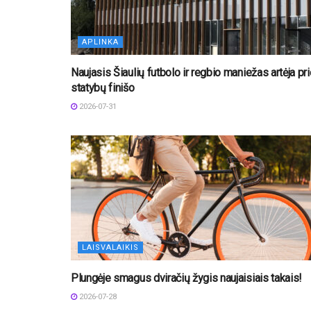
APLINKA
Naujasis Šiaulių futbolo ir regbio maniežas artėja pri
statybų finišo
2026-07-31
LAISVALAIKIS
Plungėje smagus dviračių žygis naujaisiais takais!
2026-07-28