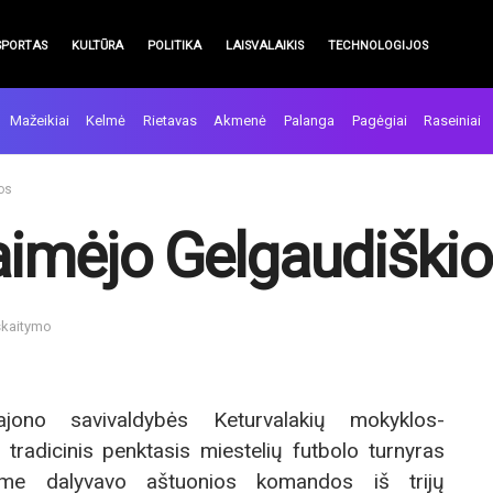
SPORTAS
KULTŪRA
POLITIKA
LAISVALAIKIS
TECHNOLOGIJOS
Mažeikiai
Kelmė
Rietavas
Akmenė
Palanga
Pagėgiai
Raseiniai
os
laimėjo Gelgaudišk
skaitymo
jono savivaldybės Keturvalakių mokyklos-
tradicinis penktasis miestelių futbolo turnyras
ame dalyvavo aštuonios komandos iš trijų