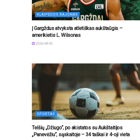
KLAIPĖDOS RAJONAS
Į Gargždus atvyksta atletiškas aukštaūgis –
amerikietis L. Wilsonas
2026-08-05
SPORTAS
Telšių „Džiugo“, po akistatos su Aukštaitijos
„Panevėžiu“, sąskaitoje – 34 taškai ir 4-oji vieta