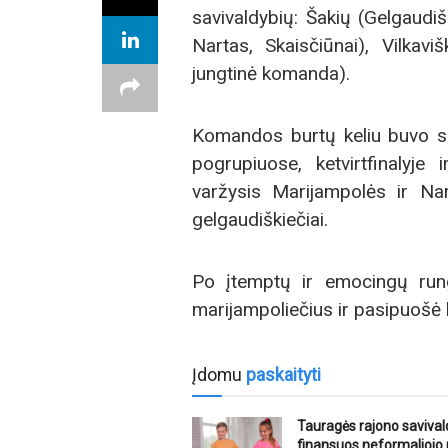
savivaldybių: Šakių (Gelgaudi
Nartas, Skaisčiūnai), Vilkaviš
jungtinė komanda).
Komandos burtų keliu buvo su
pogrupiuose, ketvirtfinalyje
varžysis Marijampolės ir Na
gelgaudiškiečiai.
Po įtemptų ir emocingų rungt
marijampoliečius ir pasipuošė
Įdomu
paskaityti
Tauragės rajono saviva
finansuos neformaliojo