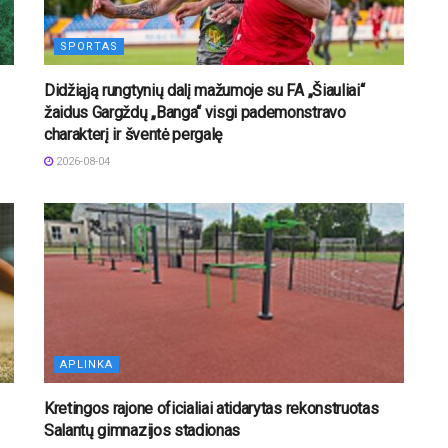
SPORTAS
Didžiąją rungtynių dalį mažumoje su FA „Šiauliai“
žaidus Gargždų „Banga“ visgi pademonstravo
charakterį ir šventė pergalę
2026-08-04
APLINKA
Kretingos rajone oficialiai atidarytas rekonstruotas
Salantų gimnazijos stadionas