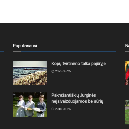
Populiariausi
N
Kopų tvirtinimo talka pajūryje
2025-09-26
Pakražantiškių Jurginės
neįsivaizduojamos be sūrių
2016-04-26