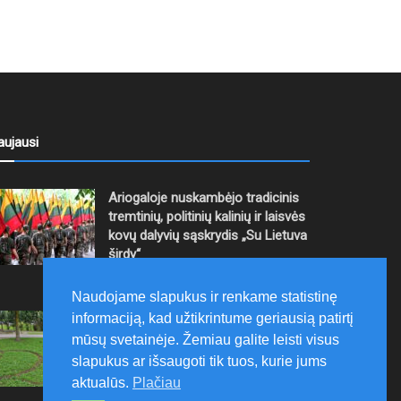
aujausi
Ariogaloje nuskambėjo tradicinis
tremtinių, politinių kalinių ir laisvės
kovų dalyvių sąskrydis „Su Lietuva
širdy“
2026-08-08
Naudojame slapukus ir renkame statistinę
informaciją, kad užtikrintume geriausią patirtį
Mažeikių rajono savivaldybė ragina
gyventojus laikytis Kelių eismo
mūsų svetainėje. Žemiau galite leisti visus
taisyklių, tausoti aplinką
slapukus ar išsaugoti tik tuos, kurie jums
aktualūs.
Plačiau
2026-08-08