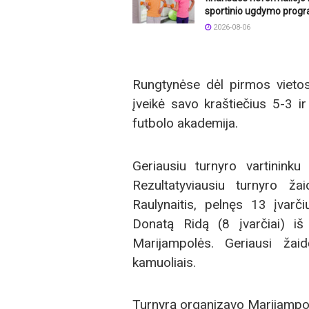
sportinio ugdymo prog
2026-08-06
Rungtynėse dėl pirmos vieto
įveikė savo kraštiečius 5-3 ir
futbolo akademija.
Geriausiu turnyro vartininku 
Rezultatyviausiu turnyro ž
Raulynaitis, pelnęs 13 įvarči
Donatą Ridą (8 įvarčiai) iš
Marijampolės. Geriausi žaid
kamuoliais.
Turnyrą organizavo Marijampol