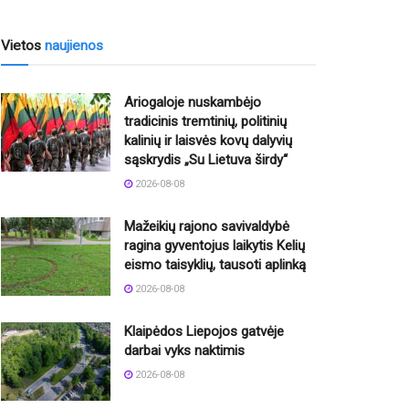
Vietos
naujienos
Ariogaloje nuskambėjo
tradicinis tremtinių, politinių
kalinių ir laisvės kovų dalyvių
sąskrydis „Su Lietuva širdy“
2026-08-08
Mažeikių rajono savivaldybė
ragina gyventojus laikytis Kelių
eismo taisyklių, tausoti aplinką
2026-08-08
Klaipėdos Liepojos gatvėje
darbai vyks naktimis
2026-08-08