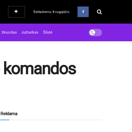
Šeštadienis, 8 rugpjūčio
Skuodas
Jurbarkas
Šilutė
io komandos
Reklama