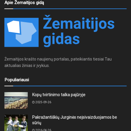
Apie Žemaitijos gidą
Žemaitijos krašto naujienų portalas, pateikiantis tiesiai Tau
aktualias žinias ir įvykius.
Populiariausi
Kopų tvirtinimo talka pajūryje
2025-09-26
Pakražantiškių Jurginės neįsivaizduojamos be
sūrių
2016-04-26