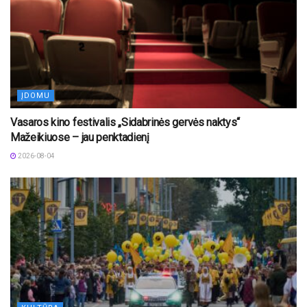
ĮDOMU
Vasaros kino festivalis „Sidabrinės gervės naktys“
Mažeikiuose – jau penktadienį
2026-08-04