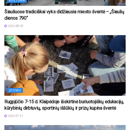
KULTŪRA
Šiauliuose tradiciškai vyks didžiausia miesto šventė – „Šiaulių
dienos 790“
2026-08-03
ĮDOMU
Rugpjūčio 7-15 d. Klaipėdoje išskirtinė buriuotojiškų edukacijų,
kūrybinių dirbtuvių, sportinių iššūkių ir prizų kupina šventė
2026-07-31