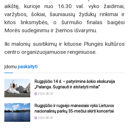
aikštę, kurioje nuo 16.30 val. vyko žaidimai,
varžybos, šokiai, šauniausių žydukų rinkimai ir
kitos linksmybės, o šurmulio finalas baigėsi
Morės sudeginimu ir žiemos išvarymu.
Iki malonių susitikimų ir kituose Plungės kultūros
centro organizuojamuose renginiuose.
Įdomu
paskaityti
Rugpjūčio 14 d. – patyriminė šokio ekskursija
„Palanga. Sugriauti ir atstatyti mitai“
2026-08-05
Rugpjūčio ir rugsėjo mėnesiais vyks Lietuvos
nacionalinių parkų 35-mečiui skirti koncertai
2026-08-05