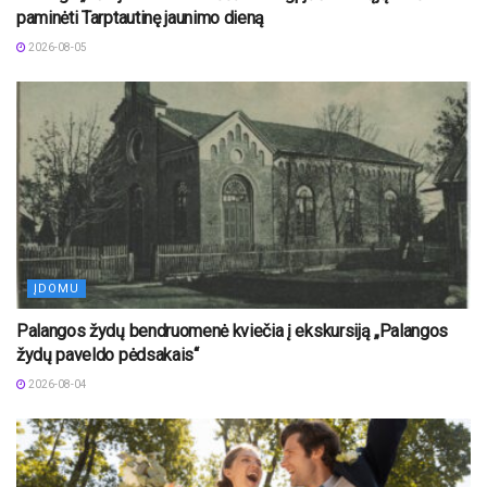
paminėti Tarptautinę jaunimo dieną
2026-08-05
ĮDOMU
Palangos žydų bendruomenė kviečia į ekskursiją „Palangos
žydų paveldo pėdsakais“
2026-08-04