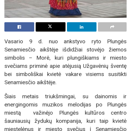
Vasario 9 d. nuo ankstyvo ryto Plungės
Senamiesčio aikštėje išdidžiai stovėjo žiemos
simbolis – Morė, kuri plungiškiams ir miesto
svečiams priminė apie atėjusią Užgavėnių šventę
bei simboliškai kvietė vakare visiems susitikti
Senamiesčio aikštėje.
Šiais metais triukšmingai, su dainomis ir
energingomis muzikos melodijas po Plungės
miestą važinėjo Plungės kultūros centro
šauniausių žydukų kompanija, kuri taip kvietė
miestelėnus ir miesto svečius į Senamiesčio