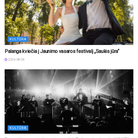
KULTŪRA
Palanga kviečia į Jaunimo vasaros festivalį „Saulės jūra“
2026-08-04
KULTŪRA