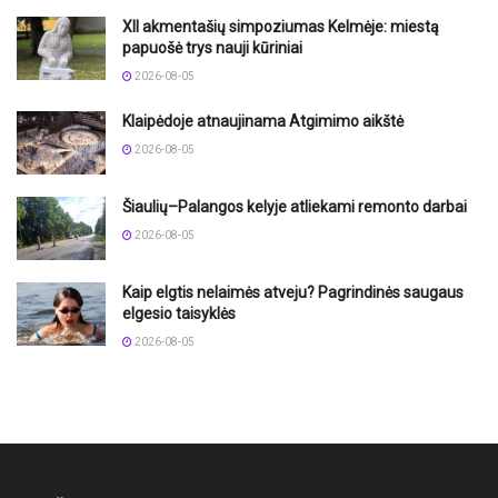
XII akmentašių simpoziumas Kelmėje: miestą
papuošė trys nauji kūriniai
2026-08-05
Klaipėdoje atnaujinama Atgimimo aikštė
2026-08-05
Šiaulių–Palangos kelyje atliekami remonto darbai
2026-08-05
Kaip elgtis nelaimės atveju? Pagrindinės saugaus
elgesio taisyklės
2026-08-05