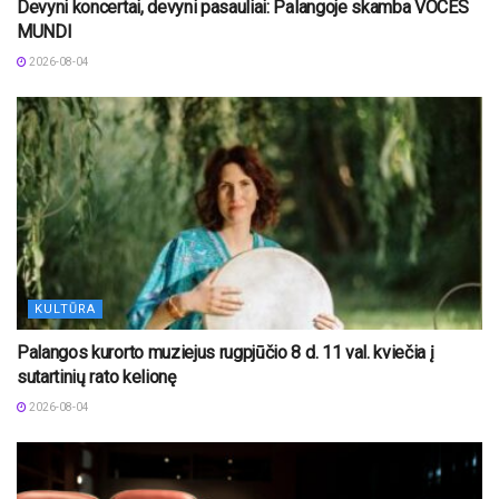
Devyni koncertai, devyni pasauliai: Palangoje skamba VOCES
MUNDI
2026-08-04
KULTŪRA
Palangos kurorto muziejus rugpjūčio 8 d. 11 val. kviečia į
sutartinių rato kelionę
2026-08-04