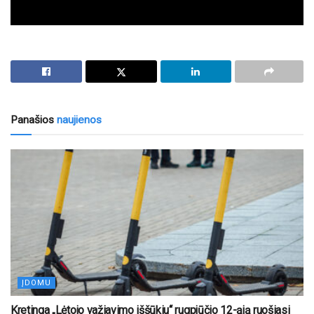
Panašios
naujienos
ĮDOMU
Kretinga „Lėtojo važiavimo iššūkiu“ rugpjūčio 12-ąją ruošiasi