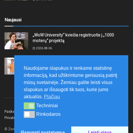
Naujausi
„WoW University“ kviečia registruotis į „1000
moterų“ projektą
2026-08-06
Tauragės rajono savivaldybė finansuos
neformaliojo mokinių sportinio ugdymo programas
Naudojame slapukus ir renkame statistinę
2026-08-06
informaciją, kad užtikrintume geriausią patirtį
mūsų svetainėje. Žemiau galite leisti visus
slapukus ar išsaugoti tik tuos, kurie jums
aktualūs.
Plačiau
Techniniai
Techniniai
Paskelbk naujieną
Rašyti redakcijai
Reklama
Rinkodaros
Rinkodaros
Privatumo politika
Susisiekite
© Žemaitijos gidas.
Išsaugoti nustatymus
Leisti visus