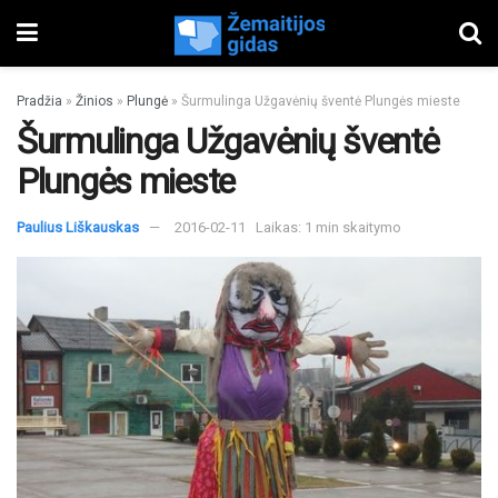
Pradžia
»
Žinios
»
Plungė
»
Šurmulinga Užgavėnių šventė Plungės mieste
Šurmulinga Užgavėnių šventė
Plungės mieste
Paulius Liškauskas
2016-02-11
Laikas: 1 min skaitymo