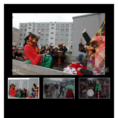
-
+
1
Iš 4