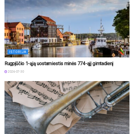
ISTORIJA
Rugpjūčio 1-ąją uostamiestis minės 774-ąjį gimtadienį
2026-07-30