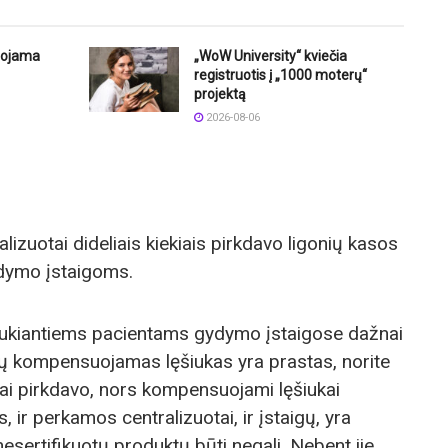
uojama
„WoW University“ kviečia
registruotis į „1000 moterų“
projektą
2026-08-06
alizuotai dideliais kiekiais pirkdavo ligonių kasos
ydymo įstaigoms.
aukiantiems pacientams gydymo įstaigose dažnai
ų kompensuojamas lęšiukas yra prastas, norite
niai pirkdavo, nors kompensuojami lęšiukai
 ir perkamos centralizuotai, ir įstaigų, yra
nesertifikuotų produktų būti negali. Nebent jie