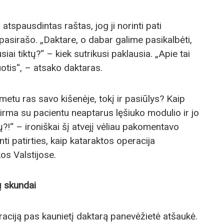
atspausdintas raštas, jog ji norinti pati
 pasirašo. „Daktare, o dabar galime pasikalbėti,
iai tiktų?“ – kiek sutrikusi paklausia. „Apie tai
otis“, – atsako daktaras.
o metu ras savo kišenėje, tokį ir pasiūlys? Kaip
pirma su pacientu neaptarus lęšiuko modulio ir jo
!“ – ironiškai šį atvejį vėliau pakomentavo
ti patirties, kaip kataraktos operacija
s Valstijose.
ų skundai
raciją pas kaunietį daktarą panevėžietė atšaukė.