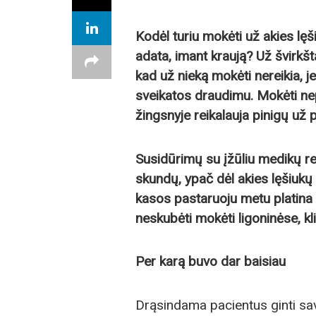
Kodėl turiu mokėti už akies lęš
adata, imant kraują? Už švirkšt
kad už nieką mokėti nereikia, 
sveikatos draudimu. Mokėti ne
žingsnyje reikalauja pinigų už
Susidūrimų su įžūliu medikų re
skundų, ypač dėl akies lęšiukų
kasos pastaruoju metu platin
neskubėti mokėti ligoninėse, kl
Per karą buvo dar baisiau
Drąsindama pacientus ginti sa