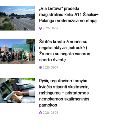
„Via Lietuva“ pradeda
magistralinio kelio A11 Šiauliai–
Palanga modernizavimo etapą
2026-08-07
Šilutės krašto žmonės su
negalia aktyviai įsitraukė į
Žmonių su negalia vasaros
sporto šventę
2026-08-07
Ryšių reguliavimo tarnyba
kviečia stiprinti skaitmeninį
raštingumą – pristatomos
nemokamos skaitmeninės
pamokos
2026-08-06