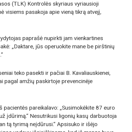
asos (TLK) Kontrolės skyriaus vyriausioji
ė visiems pasakoja apie vieną tikrą atvejį,
gydytojas paprašė nupirkti jam vienkartines
akė: „Daktare, jūs operuokite mane be pirštinių
.“
niai teko pasekti ir pačiai B. Kavaliauskienei,
ai pagal amžių paskirtoje prevencinėje
 iš pacientės pareikalavo: „Susimokėkite 87 euro
už įdūrimą.“ Nesutrikusi ligonių kasų darbuotoja
n tą tyrimą neįdūrusi.“ Apsisuko ir išėjo