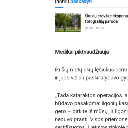
Įdomu
paskaityti
Šiaulių erdvėse ekspon
fotografijų paroda
2026-08-06
Medikai piktnaudžiauja
Iki šių metų akių lęšiukus centr
ir juos vėliau paskirstydavo g
„Tada kataraktos operacijos l
būdavo pasakoma: ligonių kas
gero – pirkite iš mūsų. Ir ligo
nebuvo prasti. Visos priemonės,
sertifikuotos. Lietuvos rinkoje 