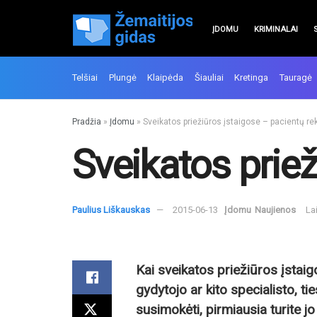
ĮDOMU
KRIMINALAI
Telšiai
Plungė
Klaipėda
Šiauliai
Kretinga
Tauragė
Pradžia
»
Įdomu
»
Sveikatos priežiūros įstaigose – pacientų re
Sveikatos priež
Paulius Liškauskas
2015-06-13
Įdomu
Naujienos
La
Kai sveikatos priežiūros įstai
gydytojo ar kito specialisto, tie
susimokėti, pirmiausia turite jo