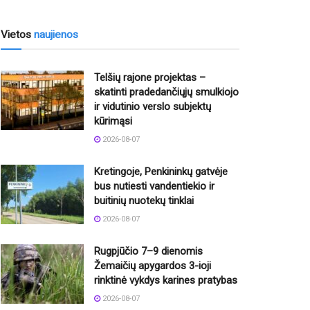
Vietos
naujienos
Telšių rajone projektas –
skatinti pradedančiųjų smulkiojo
ir vidutinio verslo subjektų
kūrimąsi
2026-08-07
Kretingoje, Penkininkų gatvėje
bus nutiesti vandentiekio ir
buitinių nuotekų tinklai
2026-08-07
Rugpjūčio 7–9 dienomis
Žemaičių apygardos 3-ioji
rinktinė vykdys karines pratybas
2026-08-07