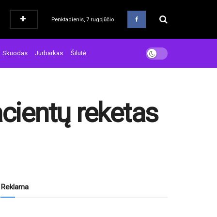
Penktadienis, 7 rugpjūčio
Skuodas
Jurbarkas
Šilutė
acientų reketas
Reklama