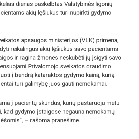
 kelias dienas paskelbtas Valstybinės ligonių
ientams akių lęšiukus turi nupirkti gydymo
Sveikatos apsaugos ministerijos (VLK) primena,
dyti reikalingus akių lęšiukus savo pacientams
aigos ir ragina žmones neskubėti jų įsigyti savo
pensuojami Privalomojo sveikatos draudimo
iuoti į bendrą kataraktos gydymo kainą, kurią
entai turi galimybę juos gauti nemokamai.
ama į pacientų skundus, kurių pastaruoju metu
i, kad gydymo įstaigose negauna nemokamų
vo lėšomis“, – rašoma pranešime.