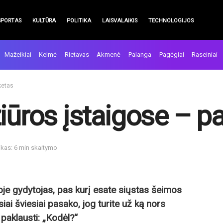
SPORTAS
KULTŪRA
POLITIKA
LAISVALAIKIS
TECHNOLOGIJOS
Mažeikiai
Kelmė
Rietavas
Akmenė
Palanga
Pagėgiai
Raseiniai
ketas
iūros įstaigose – p
ikas: 6 min skaitymo
goje gydytojas, pas kurį esate siųstas šeimos
siai šviesiai pasako, jog turite už ką nors
 paklausti: „Kodėl?“