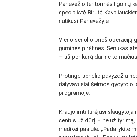
Panevėžio teritorinės ligonių k
specialistė Birutė Kavaliauskien
nutikusį Panevėžyje.
Vieno senolio prieš operaciją 
gumines pirštines. Senukas ats
– aš per karą dar ne to mačiau
Protingo senolio pavyzdžiu nese
dalyvavusiai šeimos gydytojo j
programoje.
Kraujo imti turėjusi slaugytoja
centus už dūrį – ne už tyrimą, 
medikei pasiūlė: „Padarykite ma