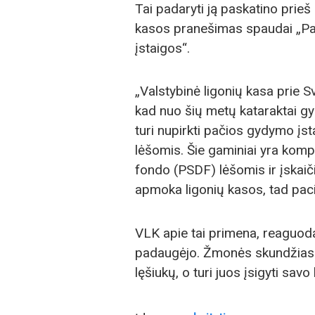
Tai padaryti ją paskatino prieš
kasos pranešimas spaudai „Pac
įstaigos“.
„Valstybinė ligonių kasa prie 
kad nuo šių metų kataraktai gy
turi nupirkti pačios gydymo įst
lėšomis. Šie gaminiai yra kom
fondo (PSDF) lėšomis ir įskaič
apmoka ligonių kasos, tad paci
VLK apie tai primena, reaguod
padaugėjo. Žmonės skundžias
lęšiukų, o turi juos įsigyti sa