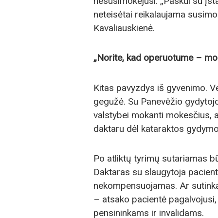
nesusimokėjusi. „Paskui su įs
neteisėtai reikalaujama susimok
Kavaliauskienė.
„Norite, kad operuotume – mo
Kitas pavyzdys iš gyvenimo. V
gegužė. Su Panevėžio gydytojo 
valstybei mokanti mokesčius, at
daktaru dėl kataraktos gydymo
Po atliktų tyrimų sutariamas bū
Daktaras su slaugytoja paciente
nekompensuojamas. Ar sutinkant
– atsako pacientė pagalvojusi,
pensininkams ir invalidams.