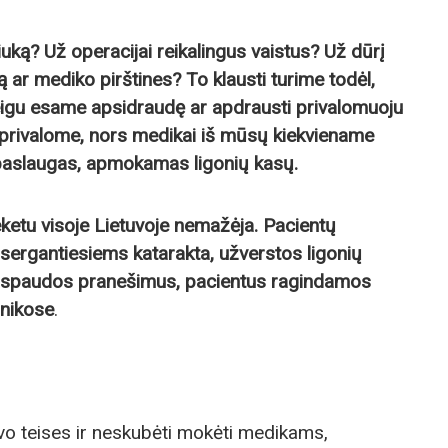
iuką? Už operacijai reikalingus vaistus? Už dūrį
ą ar mediko pirštines? To klausti turime todėl,
jeigu esame apsidraudę ar apdrausti privalomuoju
privalome, nors medikai iš mūsų kiekviename
 paslaugas, apmokamas ligonių kasų.
ketu visoje Lietuvoje nemažėja. Pacientų
 sergantiesiems katarakta, užverstos ligonių
a spaudos pranešimus, pacientus ragindamos
inikose
.
vo teises ir neskubėti mokėti medikams,