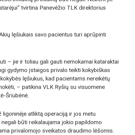
atarėjui“ tvirtina Panevėžio TLK direktorius
kių lęšiukais savo pacientus turi aprūpinti
ti – jie ir toliau gali gauti nemokamai kataraktai
ngi gydymo įstaigos privalo teikti kokybiškas
os kokybės lęšiukus, kad pacientams nereikėtų
imokėti, – patikina VLK Ryšių su visuomene
tė-Šriubėnė.
 ligoninėje atliktą operaciją ir jos metu
 negali būti reikalaujama jokio papildomo
ama privalomojo sveikatos draudimo lėšomis.