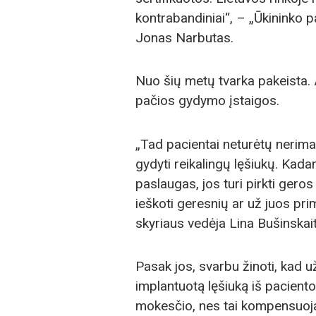
kontrabandiniai“, – „Ūkininko p
Jonas Narbutas.
Nuo šių metų tvarka pakeista. A
pačios gydymo įstaigos.
„Tad pacientai neturėtų nerimau
gydyti reikalingų lęšiukų. Kada
paslaugas, jos turi pirkti ger
ieškoti geresnių ar už juos pr
skyriaus vedėja Lina Bušinskai
Pasak jos, svarbu žinoti, kad už
implantuotą lęšiuką iš paciento
mokesčio, nes tai kompensuoj