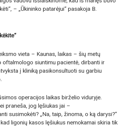
taigos vadovu išsiaiškinome, kad iš manęs buvo
ėti“, – „Ūkininko patarėjui“ pasakoja B.
kėkite“
eiksmo vieta – Kaunas, laikas – šių metų
oftalmologo siuntimu pacientė, dirbanti ir
vyksta į kliniką pasikonsultuoti su garbiu
.
simos operacijos laikas birželio viduryje.
i praneša, jog lęšiukas jai –
i susimokėti? „Na, taip, žinoma, o ką darysi?“
 kad ligonių kasos lęšiukus nemokamai skiria tik