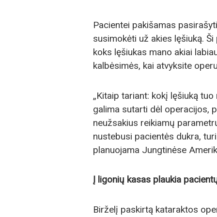
Pacientei pakišamas pasirašyti 
susimokėti už akies lęšiuką. Ši
koks lęšiukas mano akiai labiaus
kalbėsimės, kai atvyksite operu
„Kitaip tariant: kokį lęšiuką tu
galima sutarti dėl operacijos, 
neužsakius reikiamų parametrų?
nustebusi pacientės dukra, turin
planuojama Jungtinėse Ameriko
Į ligonių kasas plaukia pacient
Birželį paskirtą kataraktos ope