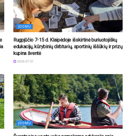
ĮDOMU
e
Rugpjūčio 7-15 d. Klaipėdoje išskirtinė buriuotojiškų
ia
edukacijų, kūrybinių dirbtuvių, sportinių iššūkių ir prizų
kupina šventė
2026-07-31
ĮDOMU