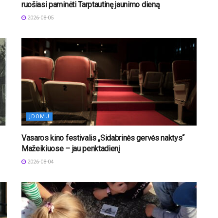
ruošiasi paminėti Tarptautinę jaunimo dieną
2026-08-05
ĮDOMU
Vasaros kino festivalis „Sidabrinės gervės naktys“
Mažeikiuose – jau penktadienį
2026-08-04