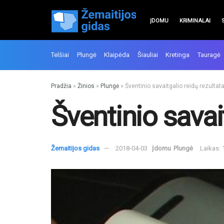
ĮDOMU
KRIMINALAI
Telšiai
Plungė
Klaipėda
Šiauliai
Kretinga
Tauragė
Pradžia
»
Žinios
»
Plungė
»
Šventinio savaitgalio reidų rezultata
Šventinio savait
Žemaitijos gidas
2018-04-03
Įdomu
Plungė
Laikas: 