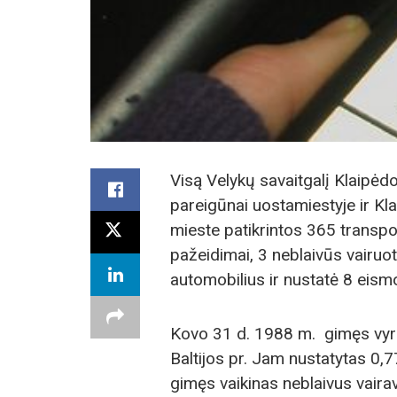
Visą Velykų savaitgalį Klaipėdo
pareigūnai uostamiestyje ir Kla
mieste patikrintos 365 transpo
pažeidimai, 3 neblaivūs vairuot
automobilius ir nustatė 8 eism
Kovo 31 d. 1988 m. gimęs vyra
Baltijos pr. Jam nustatytas 0,
gimęs vaikinas neblaivus vair