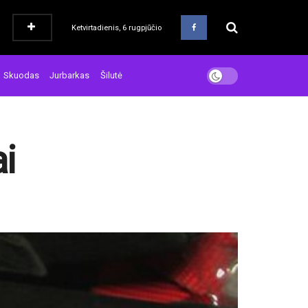
Ketvirtadienis, 6 rugpjūčio
Skuodas
Jurbarkas
Šilutė
ai