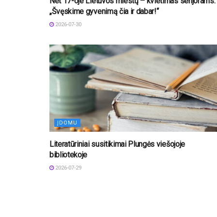
Net 17-oje Lietuvos miestų – kvietimas senjorams:
„Švęskime gyvenimą čia ir dabar!“
2026-07-30
ĮDOMU
Literatūriniai susitikimai Plungės viešojoje
bibliotekoje
2026-07-29