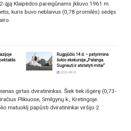
 2-ąją Klaipėdos pareigūnams įkliuvo 1961 m.
ietis, kuris buvo neblaivus (0,78 promilės) sėdęs
airo.
azijoje
Rugpjūčio 14 d. – patyriminė
pektaklis
šokio ekskursija „Palanga.
Sugriauti ir atstatyti mitai“
2026-08-05
vienas girtas dviratininkas. Šiek tiek išgėrę (0,73-
račius Plikiuose, Smilgynų k., Kretingoje.
lio matuoklį papūsti dviratininkai viršijo 2