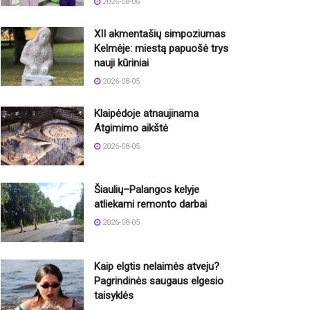
2026-08-06
XII akmentašių simpoziumas
Kelmėje: miestą papuošė trys
nauji kūriniai
2026-08-05
Klaipėdoje atnaujinama
Atgimimo aikštė
2026-08-05
Šiaulių–Palangos kelyje
atliekami remonto darbai
2026-08-05
Kaip elgtis nelaimės atveju?
Pagrindinės saugaus elgesio
taisyklės