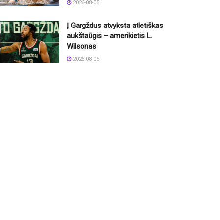
2026-08-05
Į Gargždus atvyksta atletiškas
aukštaūgis – amerikietis L.
Wilsonas
2026-08-05