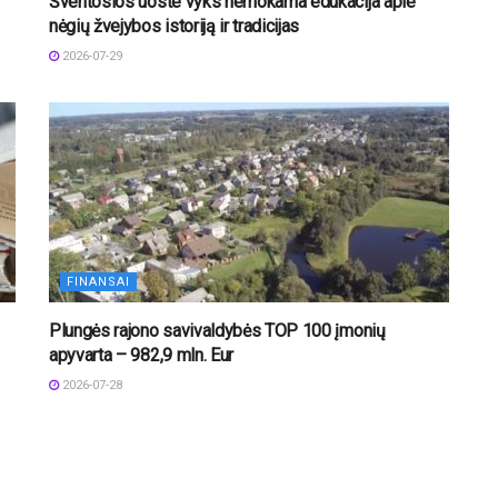
Šventosios uoste vyks nemokama edukacija apie
nėgių žvejybos istoriją ir tradicijas
2026-07-29
FINANSAI
Plungės rajono savivaldybės TOP 100 įmonių
apyvarta – 982,9 mln. Eur
2026-07-28