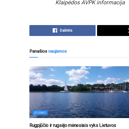
Klaipėdos AVPK informacija
Dalintis
Panašios
naujienos
ĮDOMU
Rugpjūčio ir rugsėjo mėnesiais vyks Lietuvos