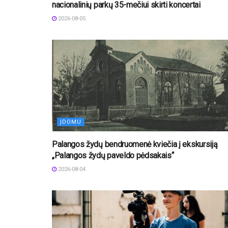
nacionalinių parkų 35-mečiui skirti koncertai
2026-08-05
ĮDOMU
Palangos žydų bendruomenė kviečia į ekskursiją
„Palangos žydų paveldo pėdsakais“
2026-08-04