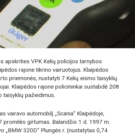
s apskrities VPK Kelių policijos tarnybos
ipėdos rajone tikrino vairuotojus. Klaipėdos
rto priemonės, nustatyti 7 Kelių eismo taisyklių
ojai. Klaipėdos rajone policininkai sustabdė 208
o taisyklių pažeidimus.
s vairavo automobilį „Scania“ Klaipėdoje,
77 promilės girtumas. Balandžio 1 d. 1997 m.
avo „BMW 320D“ Plungės r. (nustatytas 0,74