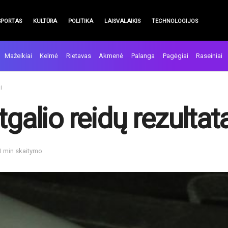
SPORTAS
KULTŪRA
POLITIKA
LAISVALAIKIS
TECHNOLOGIJOS
Mažeikiai
Kelmė
Rietavas
Akmenė
Palanga
Pagėgiai
Raseiniai
i
galio reidų rezultat
1 min skaitymo