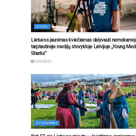
ĮDOMU
Lietuvos jaunimas kviečiamas dalyvauti nemokamoj
tarptautinėje medijų stovykloje Latvijoje „Young Med
Sharks“
2026-08-03
GYVENIMAS