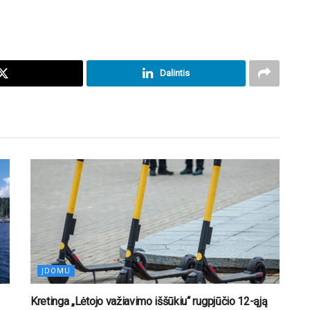
Dalintis
ĮDOMU
Kretinga „Lėtojo važiavimo iššūkiu“ rugpjūčio 12-ąją