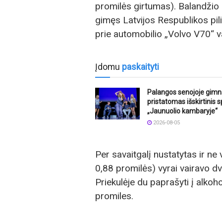
promilės girtumas). Balandžio
gimęs Latvijos Respublikos pil
prie automobilio „Volvo V70“ v
Įdomu
paskaityti
Palangos senojoje gimn
pristatomas išskirtinis s
„Jaunuolio kambaryje“
2026-08-05
Per savaitgalį nustatytas ir ne 
0,88 promilės) vyrai vairavo dvi
Priekulėje du paprašyti į alkoho
promiles.