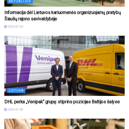
AKTUALIJOS
Informacija dėl Lietuvos kariuomenės organizuojamų pratybų
Šiaulių rajono savivaldybėje
2026-07-29
LIETUVA
DHL perka „Venipak“ grupę: stiprins pozicijas Baltijos šalyse
2026-07-28