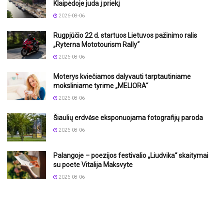
Klaipėdoje juda į priekį
2026-08-06
Rugpjūčio 22 d. startuos Lietuvos pažinimo ralis
„Ryterna Mototourism Rally“
2026-08-06
Moterys kviečiamos dalyvauti tarptautiniame
moksliniame tyrime „MELIORA“
2026-08-06
Šiaulių erdvėse eksponuojama fotografijų paroda
2026-08-06
Palangoje – poezijos festivalio „Liudvika“ skaitymai
su poete Vitalija Maksvyte
2026-08-06