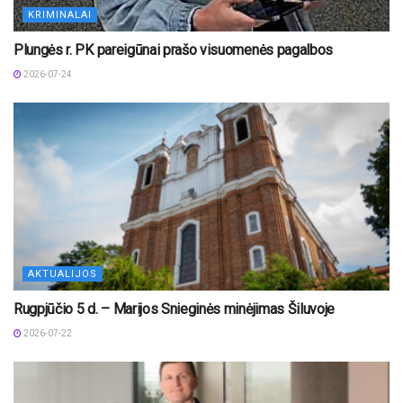
KRIMINALAI
Plungės r. PK pareigūnai prašo visuomenės pagalbos
2026-07-24
AKTUALIJOS
Rugpjūčio 5 d. – Marijos Snieginės minėjimas Šiluvoje
2026-07-22