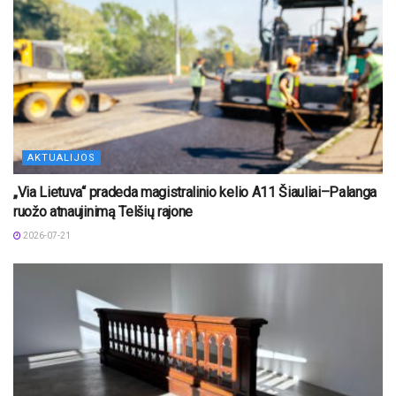
AKTUALIJOS
„Via Lietuva“ pradeda magistralinio kelio A11 Šiauliai–Palanga
ruožo atnaujinimą Telšių rajone
2026-07-21