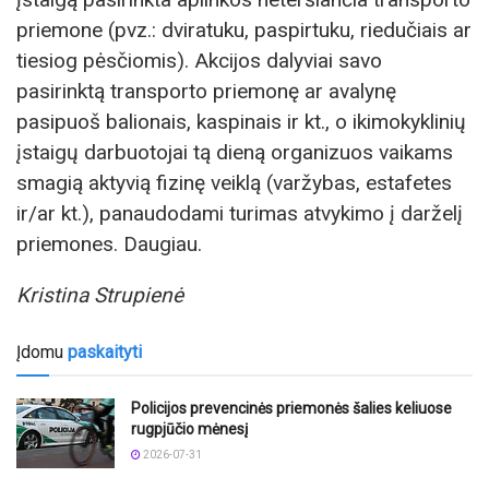
priemone (pvz.: dviratuku, paspirtuku, riedučiais ar
tiesiog pėsčiomis). Akcijos dalyviai savo
pasirinktą transporto priemonę ar avalynę
pasipuoš balionais, kaspinais ir kt., o ikimokyklinių
įstaigų darbuotojai tą dieną organizuos vaikams
smagią aktyvią fizinę veiklą (varžybas, estafetes
ir/ar kt.), panaudodami turimas atvykimo į darželį
priemones. Daugiau.
Kristina Strupien
ė
Įdomu
paskaityti
Policijos prevencinės priemonės šalies keliuose
rugpjūčio mėnesį
2026-07-31