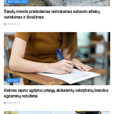
AKTUALIJOS
Šiaulių mieste pradedamas nemokamas asbesto atliekų
surinkimas ir išvežimas
2026-07-22
KELMĖ
Kelmės rajono ugdymo įstaigų abiturientų valstybinių brandos
egzaminų rezultatai
2026-07-21