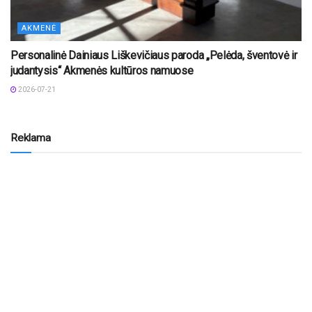
AKMENĖ
Personalinė Dainiaus Liškevičiaus paroda „Pelėda, šventovė ir
judantysis“ Akmenės kultūros namuose
2026-07-21
Reklama