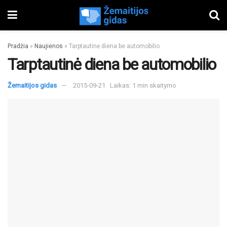
Pradžia
»
Naujienos
»
Tarptautinė diena be automobilio
Tarptautinė diena be automobilio
Žemaitijos gidas
2015-09-21
Laikas: 1 min skaitymo