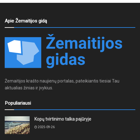
Apie Žemaitijos gidą
Žemaitijos krašto naujienų portalas, pateikiantis tiesiai Tau
aktualias žinias ir įvykius.
Populiariausi
Kopų tvirtinimo talka pajūryje
2025-09-26