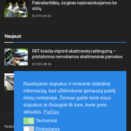
Pakražantiškių Jurginės neįsivaizduojamos be
sūrių
2016-04-26
Naujausi
RRT kviečia stiprinti skaitmeninį raštingumą –
pristatomos nemokamos skaitmeninės pamokos
2026-08-06
Ernesto Galvanausko bulvaro atnaujinimas
Klaipėdoje juda į priekį
Naudojame slapukus ir renkame statistinę
2026-08-06
informaciją, kad užtikrintume geriausią patirtį
mūsų svetainėje. Žemiau galite leisti visus
slapukus ar išsaugoti tik tuos, kurie jums
aktualūs.
Plačiau
Techniniai
Techniniai
Paskelbk naujieną
Rašyti redakcijai
Reklama
Rinkodaros
Rinkodaros