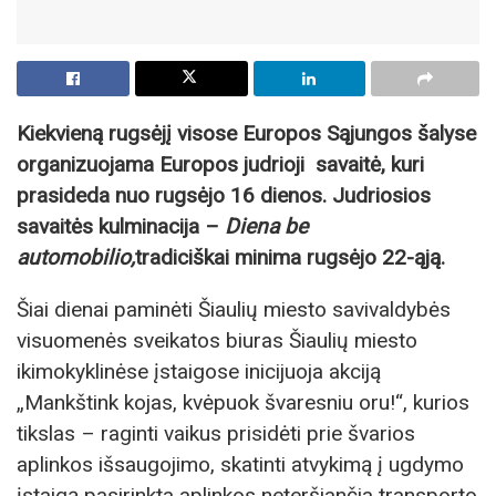
Kiekvieną rugsėjį visose Europos Sąjungos šalyse
organizuojama Europos judrioji savaitė, kuri
prasideda nuo rugsėjo 16 dienos. Judriosios
savaitės kulminacija –
Diena be
automobilio,
tradiciškai minima rugsėjo 22-ąją.
Šiai dienai paminėti Šiaulių miesto savivaldybės
visuomenės sveikatos biuras Šiaulių miesto
ikimokyklinėse įstaigose inicijuoja akciją
„Mankštink kojas, kvėpuok švaresniu oru!“, kurios
tikslas – raginti vaikus prisidėti prie švarios
aplinkos išsaugojimo, skatinti atvykimą į ugdymo
įstaigą pasirinkta aplinkos neteršiančia transporto