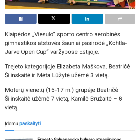
Klaipėdos „Viesulo” sporto centro aerobinės
gimnastikos atstovės šauniai pasirodė „Kohtla-
Jarve Open Cup” varžybose Estijoje.
Trejeto kategorijoje Elizabeta Maškova, Beatričė
Šilinskaitė ir Mėta Lūžytė užėmė 3 vietą.
Moterų vienetų (15-17 m.) grupėje Beatričė
Šilinskaitė užėmė 7 vietą, Kamilė Bružaitė – 8
vietą.
Įdomu
paskaityti
Ernesto Galvanausko bulvaro atnaujinimas