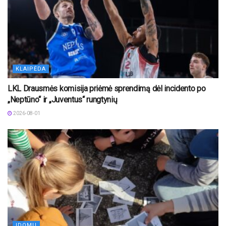
KLAIPĖDA
LKL Drausmės komisija priėmė sprendimą dėl incidento po
„Neptūno“ ir „Juventus“ rungtynių
2026-08-01
ĮDOMU