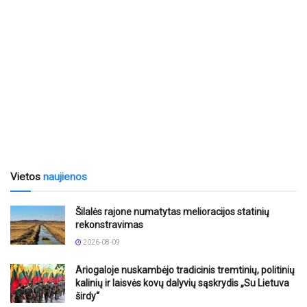
Vietos
naujienos
Šilalės rajone numatytas melioracijos statinių
rekonstravimas
2026-08-09
Ariogaloje nuskambėjo tradicinis tremtinių, politinių
kalinių ir laisvės kovų dalyvių sąskrydis „Su Lietuva
širdy“