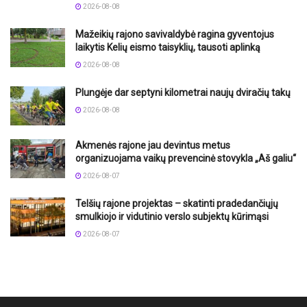
2026-08-08
Mažeikių rajono savivaldybė ragina gyventojus
laikytis Kelių eismo taisyklių, tausoti aplinką
2026-08-08
Plungėje dar septyni kilometrai naujų dviračių takų
2026-08-08
Akmenės rajone jau devintus metus
organizuojama vaikų prevencinė stovykla „Aš galiu“
2026-08-07
Telšių rajone projektas – skatinti pradedančiųjų
smulkiojo ir vidutinio verslo subjektų kūrimąsi
2026-08-07