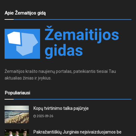
Apie Žemaitijos gidą
Žemaitijos krašto naujienų portalas, pateikiantis tiesiai Tau
aktualias žinias ir įvykius.
Populiariausi
Kopų tvirtinimo talka pajūryje
2025-09-26
Pakražantiškių Jurginės neįsivaizduojamos be