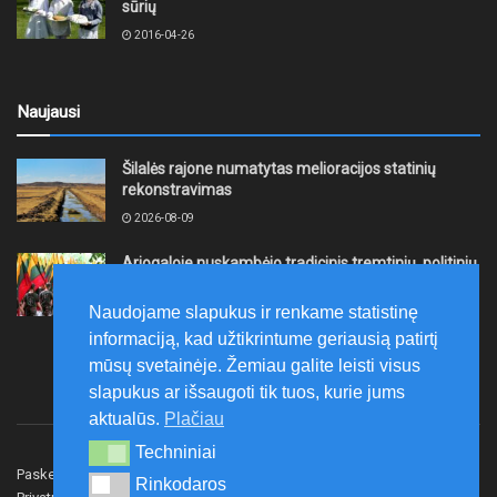
sūrių
2016-04-26
Naujausi
Šilalės rajone numatytas melioracijos statinių
rekonstravimas
2026-08-09
Ariogaloje nuskambėjo tradicinis tremtinių, politinių
kalinių ir laisvės kovų dalyvių sąskrydis „Su Lietuva
širdy“
Naudojame slapukus ir renkame statistinę
2026-08-08
informaciją, kad užtikrintume geriausią patirtį
mūsų svetainėje. Žemiau galite leisti visus
slapukus ar išsaugoti tik tuos, kurie jums
aktualūs.
Plačiau
Techniniai
Techniniai
Paskelbk naujieną
Rašyti redakcijai
Reklama
Rinkodaros
Rinkodaros