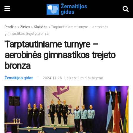
Pradžia
»
Žinios
»
Klaipėda
»
Tarptautiniame turnyre – aerobinės
gimnastikos trejeto bronza
Tarptautiniame turnyre –
aerobinės gimnastikos trejeto
bronza
Žemaitijos gidas
2024-11-26
Laikas: 1 min skaitymo