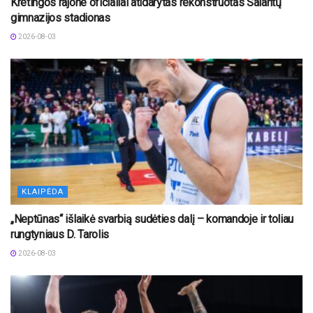
Kretingos rajone oficialiai atidarytas rekonstruotas Salantų
gimnazijos stadionas
2026-08-03
KLAIPĖDA
„Neptūnas“ išlaikė svarbią sudėties dalį – komandoje ir toliau
rungtyniaus D. Tarolis
2026-08-03