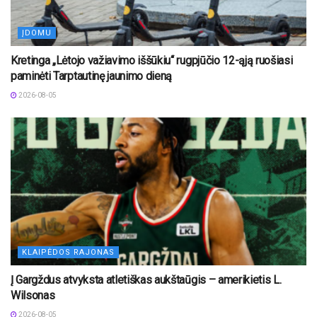
ĮDOMU
Kretinga „Lėtojo važiavimo iššūkiu“ rugpjūčio 12-ąją ruošiasi
paminėti Tarptautinę jaunimo dieną
2026-08-05
KLAIPĖDOS RAJONAS
Į Gargždus atvyksta atletiškas aukštaūgis – amerikietis L.
Wilsonas
2026-08-05