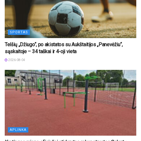
SPORTAS
Telšių „Džiugo“, po akistatos su Aukštaitijos „Panevėžiu“,
sąskaitoje – 34 taškai ir 4-oji vieta
2026-08-04
APLINKA