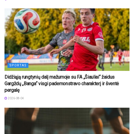
SPORTAS
Didžiąją rungtynių dalį mažumoje su FA „Šiauliai“ žaidus
Gargždų „Banga“ visgi pademonstravo charakterį ir šventė
pergalę
2026-08-04