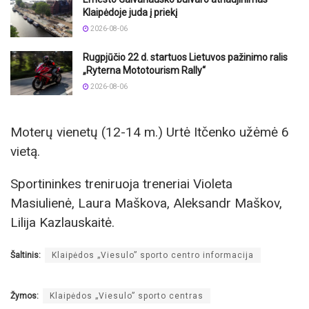
Klaipėdoje juda į priekį
2026-08-06
Rugpjūčio 22 d. startuos Lietuvos pažinimo ralis
„Ryterna Mototourism Rally“
2026-08-06
Moterų vienetų (12-14 m.) Urtė Itčenko užėmė 6
vietą.
Sportininkes treniruoja treneriai Violeta
Masiulienė, Laura Maškova, Aleksandr Maškov,
Lilija Kazlauskaitė.
Šaltinis:
Klaipėdos „Viesulo” sporto centro informacija
Žymos:
Klaipėdos „Viesulo” sporto centras