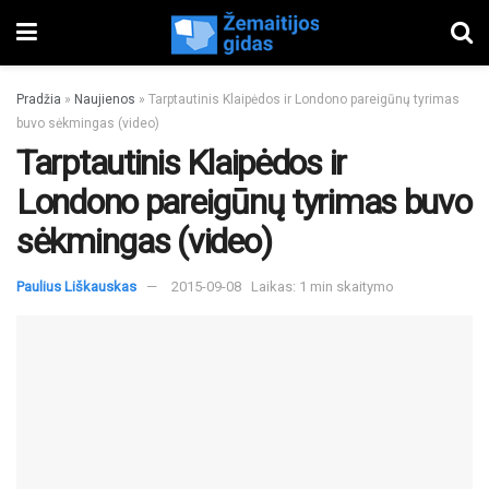
Pradžia
»
Naujienos
»
Tarptautinis Klaipėdos ir Londono pareigūnų tyrimas
buvo sėkmingas (video)
Tarptautinis Klaipėdos ir
Londono pareigūnų tyrimas buvo
sėkmingas (video)
Paulius Liškauskas
2015-09-08
Laikas: 1 min skaitymo