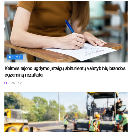
KELMĖ
Kelmės rajono ugdymo įstaigų abiturientų valstybinių brandos
egzaminų rezultatai
2026-07-21