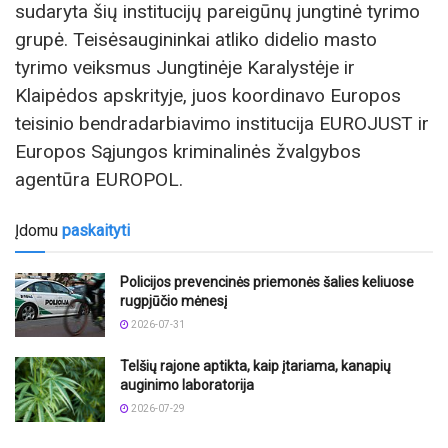
sudaryta šių institucijų pareigūnų jungtinė tyrimo
grupė. Teisėsaugininkai atliko didelio masto
tyrimo veiksmus Jungtinėje Karalystėje ir
Klaipėdos apskrityje, juos koordinavo Europos
teisinio bendradarbiavimo institucija EUROJUST ir
Europos Sąjungos kriminalinės žvalgybos
agentūra EUROPOL.
Įdomu
paskaityti
Policijos prevencinės priemonės šalies keliuose
rugpjūčio mėnesį
2026-07-31
Telšių rajone aptikta, kaip įtariama, kanapių
auginimo laboratorija
2026-07-29