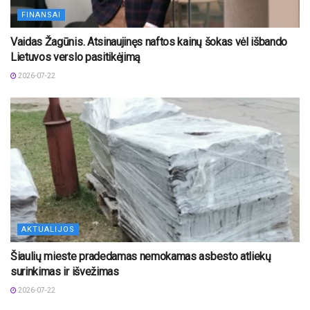
FINANSAI
Vaidas Žagūnis. Atsinaujinęs naftos kainų šokas vėl išbando
Lietuvos verslo pasitikėjimą
2026-07-22
AKTUALIJOS
Šiaulių mieste pradedamas nemokamas asbesto atliekų
surinkimas ir išvežimas
2026-07-22