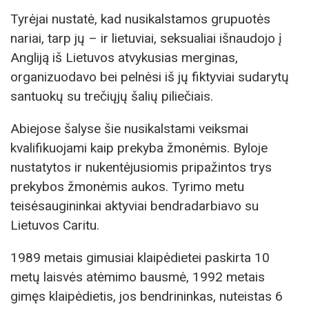
Tyrėjai nustatė, kad nusikalstamos grupuotės
nariai, tarp jų – ir lietuviai, seksualiai išnaudojo į
Angliją iš Lietuvos atvykusias merginas,
organizuodavo bei pelnėsi iš jų fiktyviai sudarytų
santuokų su trečiųjų šalių piliečiais.
Abiejose šalyse šie nusikalstami veiksmai
kvalifikuojami kaip prekyba žmonėmis. Byloje
nustatytos ir nukentėjusiomis pripažintos trys
prekybos žmonėmis aukos. Tyrimo metu
teisėsaugininkai aktyviai bendradarbiavo su
Lietuvos Caritu.
1989 metais gimusiai klaipėdietei paskirta 10
metų laisvės atėmimo bausmė, 1992 metais
gimęs klaipėdietis, jos bendrininkas, nuteistas 6