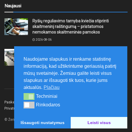
Naujausi
Ryšių reguliavimo tarnyba kviečia stiprinti
skaitmeninį raštingumą – pristatomos
nemokamos skaitmeninės pamokos
2026-08-06
Ernesto Galvanausko bulvaro atnaujinimas
Klaipėdoje juda į priekį
Naudojame slapukus ir renkame statistinę
2026-08-06
informaciją, kad užtikrintume geriausią patirtį
mūsų svetainėje. Žemiau galite leisti visus
slapukus ar išsaugoti tik tuos, kurie jums
aktualūs.
Plačiau
Techniniai
Techniniai
Paskelbk naujieną
Rašyti redakcijai
Reklama
Rinkodaros
Rinkodaros
Privatumo politika
Susisiekite
© Žemaitijos gidas.
Išsaugoti nustatymus
Leisti visus