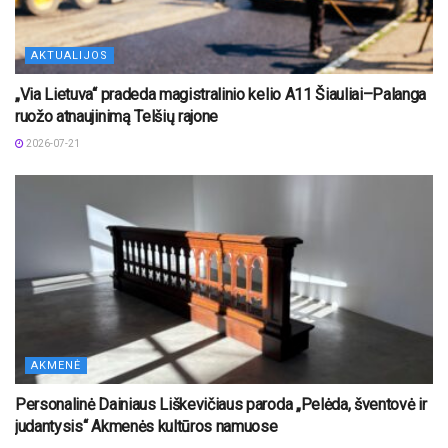
AKTUALIJOS
„Via Lietuva“ pradeda magistralinio kelio A11 Šiauliai–Palanga
ruožo atnaujinimą Telšių rajone
2026-07-21
AKMENĖ
Personalinė Dainiaus Liškevičiaus paroda „Pelėda, šventovė ir
judantysis“ Akmenės kultūros namuose