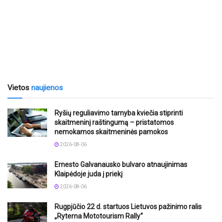
Vietos
naujienos
Ryšių reguliavimo tarnyba kviečia stiprinti
skaitmeninį raštingumą – pristatomos
nemokamos skaitmeninės pamokos
2026-08-06
Ernesto Galvanausko bulvaro atnaujinimas
Klaipėdoje juda į priekį
2026-08-06
Rugpjūčio 22 d. startuos Lietuvos pažinimo ralis
„Ryterna Mototourism Rally“