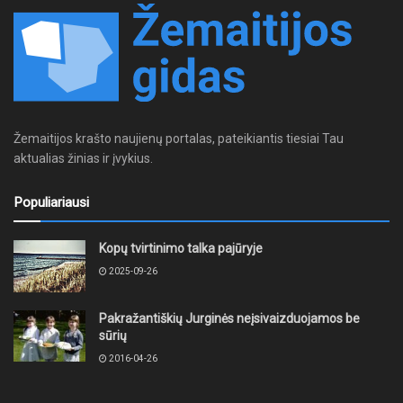
Žemaitijos krašto naujienų portalas, pateikiantis tiesiai Tau
aktualias žinias ir įvykius.
Populiariausi
Kopų tvirtinimo talka pajūryje
2025-09-26
Pakražantiškių Jurginės neįsivaizduojamos be
sūrių
2016-04-26