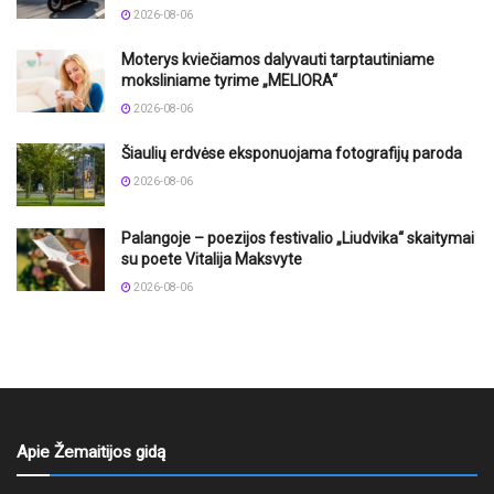
2026-08-06
Moterys kviečiamos dalyvauti tarptautiniame
moksliniame tyrime „MELIORA“
2026-08-06
Šiaulių erdvėse eksponuojama fotografijų paroda
2026-08-06
Palangoje – poezijos festivalio „Liudvika“ skaitymai
su poete Vitalija Maksvyte
2026-08-06
Apie Žemaitijos gidą