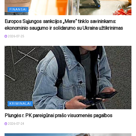
FINANSAI
Europos Sąjungos sankcijos „Mere“ tinklo savininkams:
ekonominio saugumo ir solidarumo su Ukraina užtikrinimas
2026-07-25
KRIMINALAI
Plungės r. PK pareigūnai prašo visuomenės pagalbos
2026-07-24