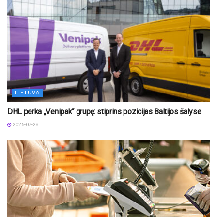
LIETUVA
DHL perka „Venipak“ grupę: stiprins pozicijas Baltijos šalyse
2026-07-28