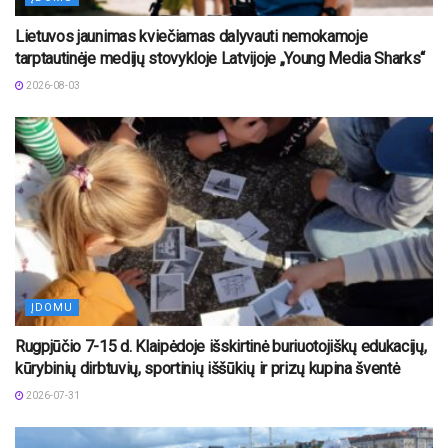
Lietuvos jaunimas kviečiamas dalyvauti nemokamoje
tarptautinėje medijų stovykloje Latvijoje „Young Media Sharks“
2026-08-03
ĮDOMU
Rugpjūčio 7-15 d. Klaipėdoje išskirtinė buriuotojiškų edukacijų,
kūrybinių dirbtuvių, sportinių iššūkių ir prizų kupina šventė
2026-07-31