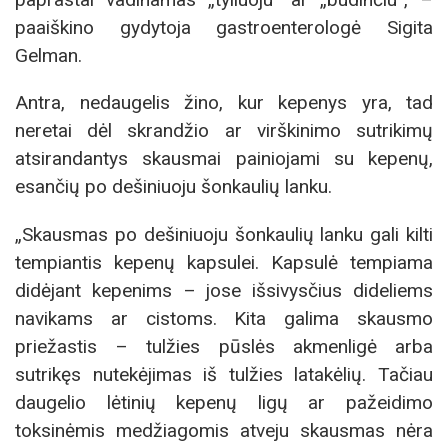
paaiškino gydytoja gastroenterologė Sigita
Gelman.
Antra, nedaugelis žino, kur kepenys yra, tad
neretai dėl skrandžio ar virškinimo sutrikimų
atsirandantys skausmai painiojami su kepenų,
esančių po dešiniuoju šonkaulių lanku.
„Skausmas po dešiniuoju šonkaulių lanku gali kilti
tempiantis kepenų kapsulei. Kapsulė tempiama
didėjant kepenims – jose išsivysčius dideliems
navikams ar cistoms. Kita galima skausmo
priežastis – tulžies pūslės akmenligė arba
sutrikęs nutekėjimas iš tulžies latakėlių. Tačiau
daugelio lėtinių kepenų ligų ar pažeidimo
toksinėmis medžiagomis atveju skausmas nėra