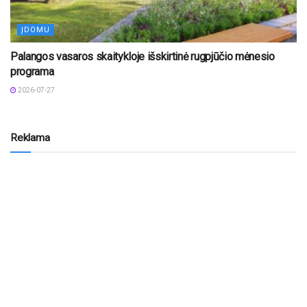
ĮDOMU
Palangos vasaros skaitykloje išskirtinė rugpjūčio mėnesio
programa
2026-07-27
Reklama