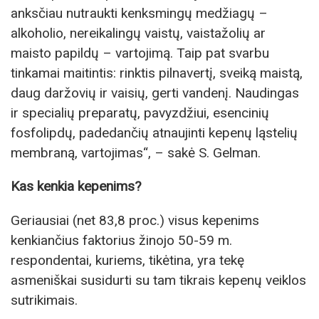
anksčiau nutraukti kenksmingų medžiagų –
alkoholio, nereikalingų vaistų, vaistažolių ar
maisto papildų – vartojimą. Taip pat svarbu
tinkamai maitintis: rinktis pilnavertį, sveiką maistą,
daug daržovių ir vaisių, gerti vandenį. Naudingas
ir specialių preparatų, pavyzdžiui, esencinių
fosfolipdų, padedančių atnaujinti kepenų ląstelių
membraną, vartojimas“, – sakė S. Gelman.
Kas kenkia kepenims?
Geriausiai (net 83,8 proc.) visus kepenims
kenkiančius faktorius žinojo 50-59 m.
respondentai, kuriems, tikėtina, yra tekę
asmeniškai susidurti su tam tikrais kepenų veiklos
sutrikimais.