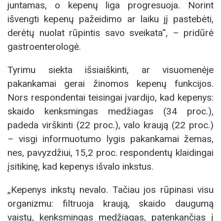
juntamas, o kepenų liga progresuoja. Norint
išvengti kepenų pažeidimo ar laiku jį pastebėti,
derėtų nuolat rūpintis savo sveikata“, – pridūrė
gastroenterologė.
Tyrimu siekta išsiaiškinti, ar visuomenėje
pakankamai gerai žinomos kepenų funkcijos.
Nors respondentai teisingai įvardijo, kad kepenys:
skaido kenksmingas medžiagas (34 proc.),
padeda virškinti (22 proc.), valo kraują (22 proc.)
– visgi informuotumo lygis pakankamai žemas,
nes, pavyzdžiui, 15,2 proc. respondentų klaidingai
įsitikinę, kad kepenys išvalo inkstus.
„Kepenys inkstų nevalo. Tačiau jos rūpinasi visu
organizmu: filtruoja kraują, skaido daugumą
vaistų, kenksmingas medžiagas, patenkančias į