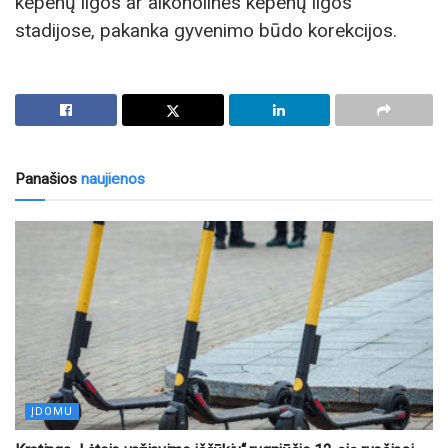
kepenų ligos ar alkoholinės kepenų ligos
stadijose, pakanka gyvenimo būdo korekcijos.
Panašios
naujienos
ĮDOMU