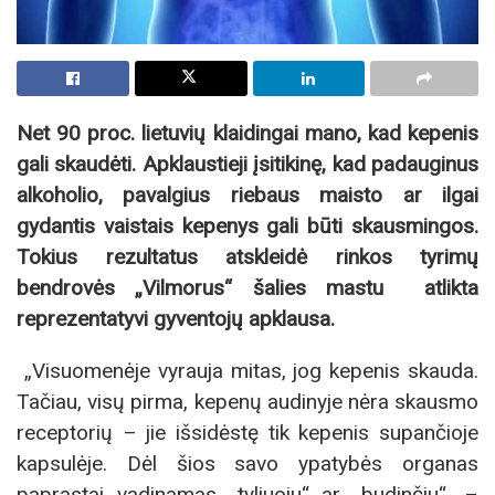
Net 90 proc. lietuvių klaidingai mano, kad kepenis
gali skaudėti. Apklaustieji įsitikinę, kad padauginus
alkoholio, pavalgius riebaus maisto ar ilgai
gydantis vaistais kepenys gali būti skausmingos.
Tokius rezultatus atskleidė rinkos tyrimų
bendrovės „Vilmorus“ šalies mastu atlikta
reprezentatyvi gyventojų apklausa.
„Visuomenėje vyrauja mitas, jog kepenis skauda.
Tačiau, visų pirma, kepenų audinyje nėra skausmo
receptorių – jie išsidėstę tik kepenis supančioje
kapsulėje. Dėl šios savo ypatybės organas
paprastai vadinamas „tyliuoju“ ar „budinčiu“, –