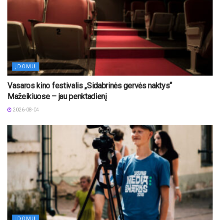
ĮDOMU
Vasaros kino festivalis „Sidabrinės gervės naktys“
Mažeikiuose – jau penktadienį
2026-08-04
ĮDOMU