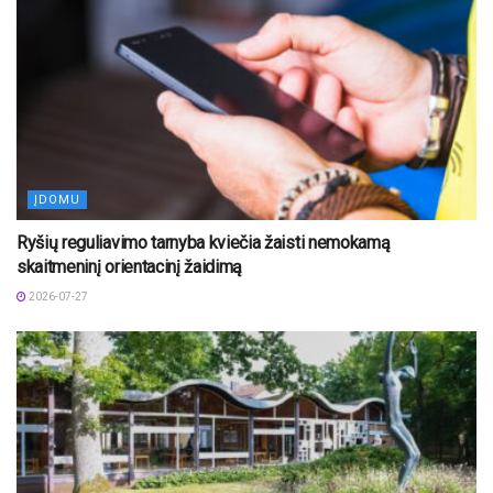
ĮDOMU
Ryšių reguliavimo tarnyba kviečia žaisti nemokamą
skaitmeninį orientacinį žaidimą
2026-07-27