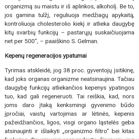
organizmą su maistu ir iš aplinkos, alkoholį. Be to,
jos gamina tulžį, reguliuoja medžiagų apykaitą,
kontroliuoja cholesterolio kiekį ir atlieka daugybę
kitų svarbių funkcijų – pastarųjų suskaičiuojama
net per 500“, – paaiškino S. Gelman.
Kepenų regeneracijos ypatumai
Tyrimas atskleidė, jog 38 proc. gyventojų įsitikinę,
kad joks organas organizme neatsinaujina. Tačiau
daugybę funkcijų atliekančios kepenys ypatingos
tuo, kad gali regeneruoti. Tai reiškia, kad, nors
joms daro įtaką kenksmingi gyvenimo būdo
įpročiai, vaistų vartojimas ar lėtinės, kepenis
pažeidžiančios, ligos, visgi organo ląstelės geba
atsinaujinti ir išlaikyti „organizmo filtro“ bei kitas