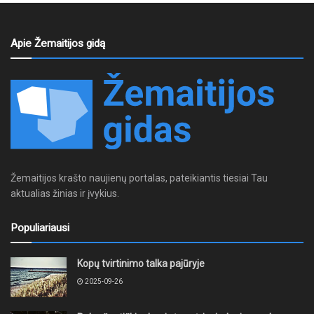
Apie Žemaitijos gidą
Žemaitijos krašto naujienų portalas, pateikiantis tiesiai Tau
aktualias žinias ir įvykius.
Populiariausi
Kopų tvirtinimo talka pajūryje
2025-09-26