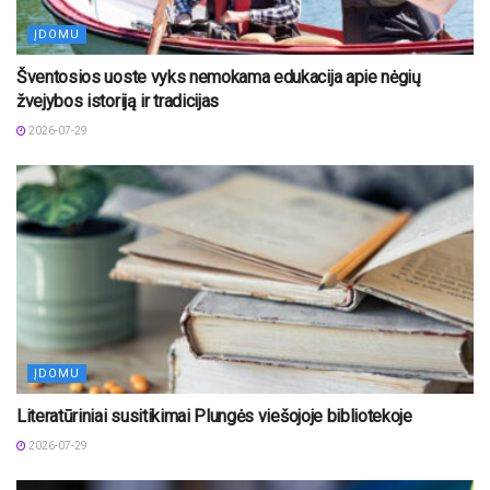
ĮDOMU
Šventosios uoste vyks nemokama edukacija apie nėgių
žvejybos istoriją ir tradicijas
2026-07-29
ĮDOMU
Literatūriniai susitikimai Plungės viešojoje bibliotekoje
2026-07-29