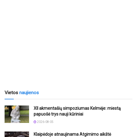
Vietos
naujienos
XII akmentašių simpoziumas Kelmėje: miestą
papuošė trys nauji kūriniai
2026-08-05
Klaipėdoje atnaujinama Atgimimo aikštė