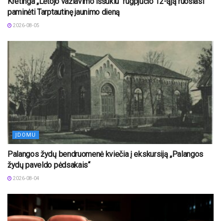
Kretinga „Lėtojo važiavimo iššūkiu“ rugpjūčio 12-ąją ruošiasi
paminėti Tarptautinę jaunimo dieną
2026-08-05
ĮDOMU
Palangos žydų bendruomenė kviečia į ekskursiją „Palangos
žydų paveldo pėdsakais“
2026-08-04