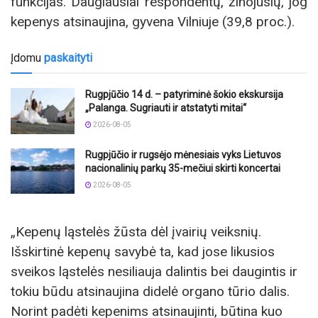
funkcijas. Daugiausiai respondentų, žinojusių, jog
kepenys atsinaujina, gyvena Vilniuje (39,8 proc.).
Įdomu
paskaityti
Rugpjūčio 14 d. – patyriminė šokio ekskursija
„Palanga. Sugriauti ir atstatyti mitai“
2026-08-05
Rugpjūčio ir rugsėjo mėnesiais vyks Lietuvos
nacionalinių parkų 35-mečiui skirti koncertai
2026-08-05
„Kepenų ląstelės žūsta dėl įvairių veiksnių.
Išskirtinė kepenų savybė ta, kad jose likusios
sveikos ląstelės nesiliauja dalintis bei daugintis ir
tokiu būdu atsinaujina didelė organo tūrio dalis.
Norint padėti kepenims atsinaujinti, būtina kuo