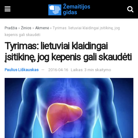
Pradžia
»
Žinios
»
Akmenė
»
Tyrimas: lietuviai klaidingai įsitikinę, jog
kepenis gali skaudėti
Tyrimas: lietuviai klaidingai
įsitikinę, jog kepenis gali skaudėti
Paulius Liškauskas
2016-04-16
Laikas: 3 min skaitymo