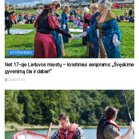
GYVENIMAS
Net 17-oje Lietuvos miestų – kvietimas senjorams: „Švęskime
gyvenimą čia ir dabar!“
2026-07-30