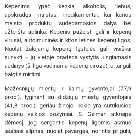
Kepenims ypač kenkia alkoholis, riebus,
apskrudęs maistas, medikamentai, kai kurios
maisto produktų sudedamosios dalys bei
užteršta aplinka. Kepenis pažeisti gali ir kepenų
virusai, autoimuninės ir kitos lėtinės kepenų ligos.
Nuolat žalojamų kepenų ląstelės gali visiškai
sunykti – jų vietoje pradeda vystytis jungiamasis
audinys (ši liga vadinama kepenų ciroze), o tai gali
baigtis mirtimi.
Mažesniųjų miestų ir kaimų gyventojai (77,9
proc.), lyginant su didžiųjų miestų gyventojais
(41,8 proc.), geriau žinojo, kokie yra sutrikusios
kepenų veiklos požymiai. S. Gelman atkreipė
dėmesį, jog sergantis kepenų ligomis asmuo
jaučiasi silpnas, nuolat pavargęs, norintis prigulti,