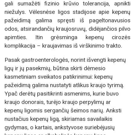
gali sumažėti fizinio krūvio tolerancija, apnikti
niežulys. Vėlesnėse ligos stadijose apie kepenų
pažeidimą galima spręsti iš pageltonavusios
odos, atsirandančių kraujosruvų, didėjančios pilvo
apimties. Itin grėsminga kepenų cirozės
komplikacija – kraujavimas iš virškinimo trakto.
Pasak gastroenterologės, norint išvengti kepenų
ligų ir jų pasekmių, būtina skirti dėmesio
kasmetiniam sveikatos patikrinimui: kepenų
pažeidimą galima nustatyti atlikus kraujo tyrimą.
Ypač derėtų pasitikrinti asmenims, kurie buvo
kraujo donorais, turėjo kraujo perpylimų ar
kepenų ligomis sergančių šeimos narių. Anksti
nustačius kepenų ligą, skiriamas savailaikis
gydymas, o kartais, ankstyvose suriebėjusių