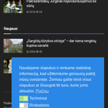
Pakražantiškių Jurginės neįsivaizduojamos be
sūrių
2016-04-26
Naujausi
„Gargždų kūrybos stotyje“ – dar viena renginių
kupina savaitė
2026-08-05
XII akmentašių simpoziumas Kelmėje: miestą
papuošė trys nauji kūriniai
Naudojame slapukus ir renkame statistinę
2026-08-05
informaciją, kad užtikrintume geriausią patirtį
mūsų svetainėje. Žemiau galite leisti visus
slapukus ar išsaugoti tik tuos, kurie jums
aktualūs.
Plačiau
Techniniai
Techniniai
Paskelbk naujieną
Rašyti redakcijai
Reklama
Rinkodaros
Rinkodaros