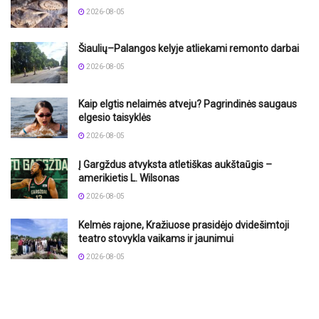
2026-08-05
Šiaulių–Palangos kelyje atliekami remonto darbai
2026-08-05
Kaip elgtis nelaimės atveju? Pagrindinės saugaus
elgesio taisyklės
2026-08-05
Į Gargždus atvyksta atletiškas aukštaūgis –
amerikietis L. Wilsonas
2026-08-05
Kelmės rajone, Kražiuose prasidėjo dvidešimtoji
teatro stovykla vaikams ir jaunimui
2026-08-05