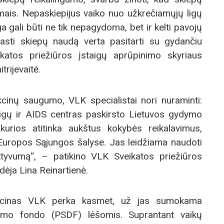
imais. Nepaskiepijus vaiko nuo užkrečiamųjų ligų
iga gali būti ne tik nepagydoma, bet ir kelti pavojų
rasti skiepų naudą verta pasitarti su gydančiu
atos priežiūros įstaigų aprūpinimo skyriaus
trijevaitė.
cinų saugumo, VLK specialistai nori nuraminti:
igų ir AIDS centras paskirsto Lietuvos gydymo
kurios atitinka aukštus kokybės reikalavimus,
Europos Sąjungos šalyse. Jas leidžiama naudoti
ktyvumą“, – patikino VLK Sveikatos priežiūros
dėja Lina Reinartienė.
vakcinas VLK perka kasmet, už jas sumokama
dimo fondo (PSDF) lėšomis. Suprantant vaikų