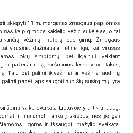
ėti skiepyti 11 m. mergaites žmogaus papilomos
nomas kaip gimdos kaklelio vėžio sukėlėjas, o tai
itaikančių vėžinių moterų susirgimų. Žmogaus
ai virusinė, dažniausiai lėtinė liga, kai virusas
mas jokių simptomų, bet ilgainiui, veikiant
 gali pažeisti odą, viršutinius kvėpavimo takus,
ę. Taip pat galimi ikivėžiniai ar vėžiniai audinių
 galinti padėti apsisaugoti nuo šių susirgimų, yra
rūpinti vaiko sveikata Lietuvoje yra tikrai daug.
domėti ir nenumoti ranka į skiepus, nes jie gali
ečiamoms ligoms ir išsaugoti mažylio sveikatą.
kiepų reikalingumo, svarbu žinoti, kad skiepų