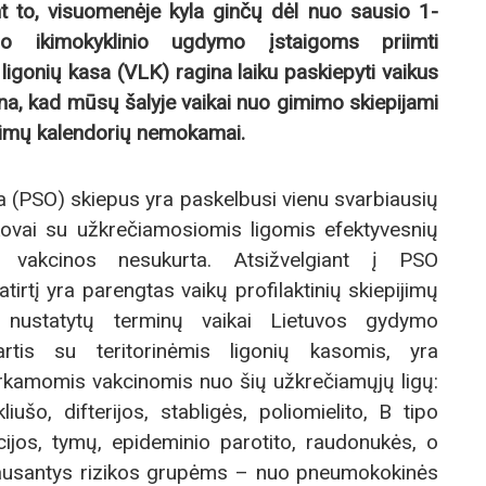
t to, visuomenėje kyla ginčų dėl nuo sausio 1-
imo ikimokyklinio ugdymo įstaigoms priimti
ligonių kasa (VLK) ragina laiku paskiepyti vaikus
na, kad mūsų šalyje vaikai nuo gimimo skiepijami
ijimų kalendorių
nemokamai.
a (PSO) skiepus yra paskelbusi vienu svarbiausių
 kovai su užkrečiamosiomis ligomis efektyvesnių
ei vakcinos nesukurta. Atsižvelgiant į PSO
irtį yra parengtas vaikų profilaktinių skiepijimų
e nustatytų terminų vaikai Lietuvos gydymo
artis su teritorinėmis ligonių kasomis, yra
kamomis vakcinomis nuo šių užkrečiamųjų ligų:
iušo, difterijos, stabligės, poliomielito, B tipo
ijos, tymų, epideminio parotito, raudonukės, o
iklausantys rizikos grupėms – nuo pneumokokinės