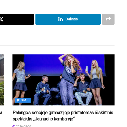
Dalintis
ĮDOMU
na
Palangos senojoje gimnazijoje pristatomas išskirtinis
spektaklis „Jaunuolio kambaryje“
2026-08-05