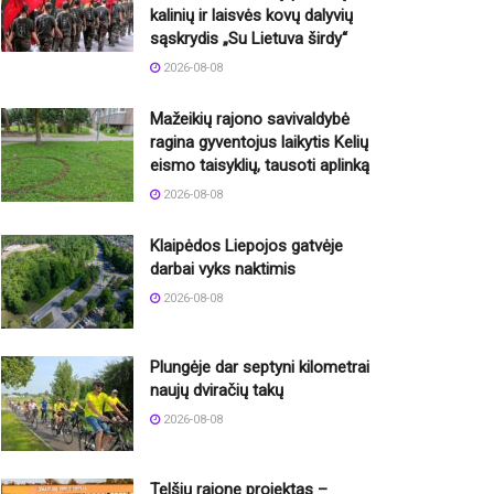
kalinių ir laisvės kovų dalyvių
sąskrydis „Su Lietuva širdy“
2026-08-08
Mažeikių rajono savivaldybė
ragina gyventojus laikytis Kelių
eismo taisyklių, tausoti aplinką
2026-08-08
Klaipėdos Liepojos gatvėje
darbai vyks naktimis
2026-08-08
Plungėje dar septyni kilometrai
naujų dviračių takų
2026-08-08
Telšių rajone projektas –