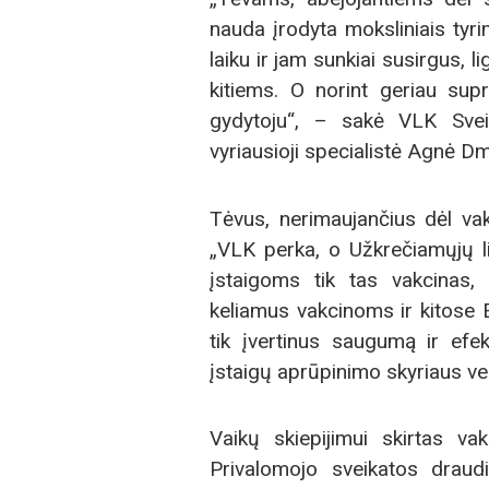
nauda įrodyta moksliniais tyr
laiku ir jam sunkiai susirgus, l
kitiems. O norint geriau sup
gydytoju“, – sakė VLK Sveik
vyriausioji specialistė Agnė Dmi
Tėvus, nerimaujančius dėl vak
„VLK perka, o Užkrečiamųjų l
įstaigoms tik tas vakcinas, 
keliamus vakcinoms ir kitose 
tik įvertinus saugumą ir efe
įstaigų aprūpinimo skyriaus ve
Vaikų skiepijimui skirtas 
Privalomojo sveikatos drau