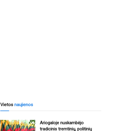
Vietos
naujienos
Ariogaloje nuskambėjo
tradicinis tremtinių, politinių