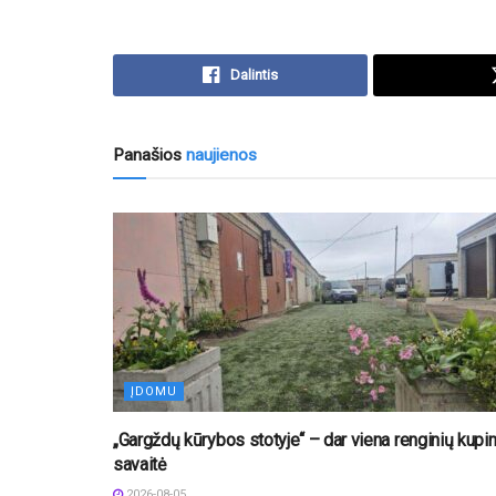
Dalintis
Panašios
naujienos
ĮDOMU
„Gargždų kūrybos stotyje“ – dar viena renginių kupi
savaitė
2026-08-05