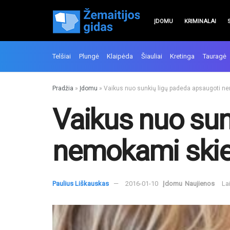
ĮDOMU
KRIMINALAI
Telšiai
Plungė
Klaipėda
Šiauliai
Kretinga
Tauragė
Pradžia
»
Įdomu
»
Vaikus nuo sunkių ligų padeda apsaugoti n
Vaikus nuo sun
nemokami skie
Paulius Liškauskas
2016-01-10
Įdomu
Naujienos
La