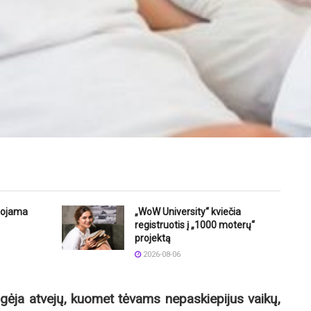
uojama
„WoW University“ kviečia
registruotis į „1000 moterų“
projektą
2026-08-06
gėja atvejų, kuomet tėvams nepaskiepijus vaikų,