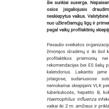
šie sunkiai suserga. Nepaisan
osios įsigaliojusio draud
neskiepytus vaikus. Valstybinė 
nuo užkrečiamųjų ligų ir prime
pagal
vaikų profilaktinių skiep
Pasaulio sveikatos organizacij
žmonijos išradimų ir iki šiol
profilaktikos priemonių n
rekomendacijas bei ES šalių pat
kalendorius. Laikantis jam
įstaigose, sudariusiose sut
nemokamai skiepijami VLK per
tuberkuliozės, hepatito B, kokl
Haemophilus influenza
infekc
vaikai iki 2 m. amžiaus ir pr