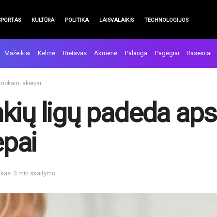
SPORTAS
KULTŪRA
POLITIKA
LAISVALAIKIS
TECHNOLOGIJOS
Mažeikiai
Kelmė
Rietavas
Akmenė
Palanga
Pagėgiai
Raseiniai
emokami skiepai
kių ligų padeda aps
pai
ikas: 3 min skaitymo