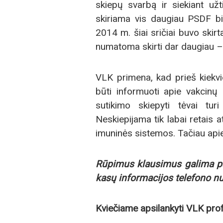
skiepų svarbą ir siekiant užt
skiriama vis daugiau PSDF bi
2014 m. šiai sričiai buvo skirt
numatoma skirti dar daugiau – 
VLK primena, kad prieš kiekvien
būti informuoti apie vakcinų
sutikimo skiepyti tėvai turi
Neskiepijama tik labai retais a
imuninės sistemos. Tačiau apie 
R
ūpimus klausimus galima pa
kasų informacijos telefono n
Kviečiame apsilankyti VLK pro