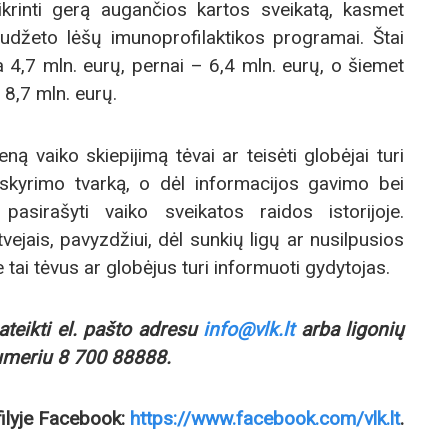
ikrinti gerą augančios kartos sveikatą, kasmet
udžeto lėšų imunoprofilaktikos programai. Štai
a 4,7 mln. eurų, pernai – 6,4 mln. eurų, o šiemet
8,7 mln. eurų.
ą vaiko skiepijimą tėvai ar teisėti globėjai turi
 skyrimo tvarką, o dėl informacijos gavimo bei
 pasirašyti vaiko sveikatos raidos istorijoje.
tvejais, pavyzdžiui, dėl sunkių ligų ar nusilpusios
tai tėvus ar globėjus turi informuoti gydytojas.
teikti el. pašto adresu
info@vlk.lt
arba ligonių
umeriu 8 700 88888.
filyje Facebook:
https://www.facebook.com/vlk.lt
.