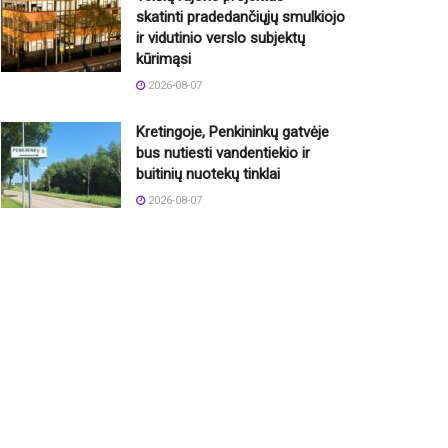
skatinti pradedančiųjų smulkiojo
ir vidutinio verslo subjektų
kūrimąsi
2026-08-07
Kretingoje, Penkininkų gatvėje
bus nutiesti vandentiekio ir
buitinių nuotekų tinklai
2026-08-07