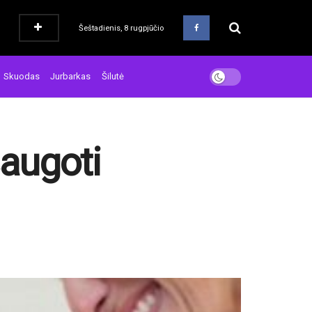
Šeštadienis, 8 rugpjūčio
Skuodas
Jurbarkas
Šilutė
augoti