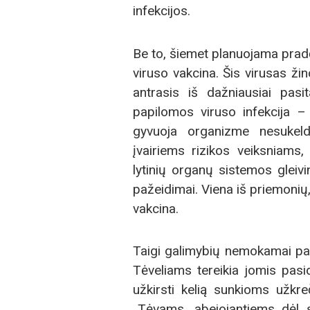
infekcijos.
Be to, šiemet planuojama prad
viruso vakcina. Šis virusas ži
antrasis iš dažniausiai pas
papilomos viruso infekcija – t
gyvuoja organizme nesukelda
įvairiems rizikos veiksniams,
lytinių organų sistemos gleivin
pažeidimai. Viena iš priemonių,
vakcina.
Taigi galimybių nemokamai pasi
Tėveliams tereikia jomis pasi
užkirsti kelią sunkioms užkr
„Tėvams, abejojantiems dėl s