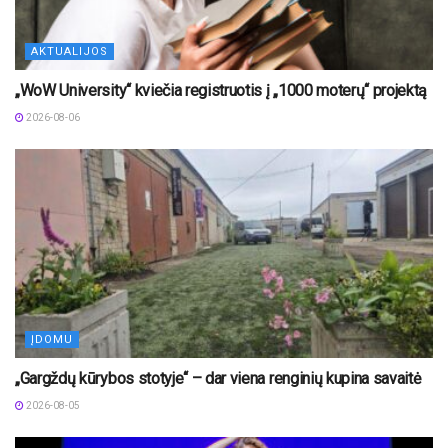
AKTUALIJOS
„WoW University“ kviečia registruotis į „1000 moterų“ projektą
2026-08-06
ĮDOMU
„Gargždų kūrybos stotyje“ – dar viena renginių kupina savaitė
2026-08-05