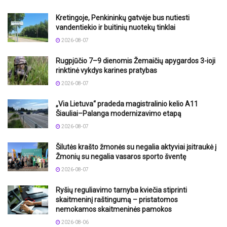
Kretingoje, Penkininkų gatvėje bus nutiesti
vandentiekio ir buitinių nuotekų tinklai
2026-08-07
Rugpjūčio 7–9 dienomis Žemaičių apygardos 3-ioji
rinktinė vykdys karines pratybas
2026-08-07
„Via Lietuva“ pradeda magistralinio kelio A11
Šiauliai–Palanga modernizavimo etapą
2026-08-07
Šilutės krašto žmonės su negalia aktyviai įsitraukė į
Žmonių su negalia vasaros sporto šventę
2026-08-07
Ryšių reguliavimo tarnyba kviečia stiprinti
skaitmeninį raštingumą – pristatomos
nemokamos skaitmeninės pamokos
2026-08-06