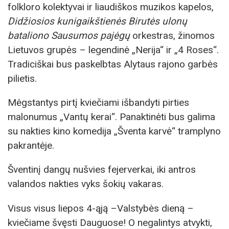
folkloro kolektyvai ir liaudiškos muzikos kapelos,
Didžiosios kunigaikštienės Birutės ulonų
bataliono Sausumos pajėgų
orkestras, žinomos
Lietuvos grupės – legendinė „Nerija“ ir „4 Roses“.
Tradiciškai bus paskelbtas Alytaus rajono garbės
pilietis.
Mėgstantys pirtį kviečiami išbandyti pirties
malonumus „Vantų kerai“. Panaktinėti bus galima
su nakties kino komedija „Šventa karvė“ tramplyno
pakrantėje.
Šventinį dangų nušvies fejerverkai, iki antros
valandos nakties vyks šokių vakaras.
Visus visus liepos 4-ąją –Valstybės dieną –
kviečiame švęsti Dauguose! O negalintys atvykti,