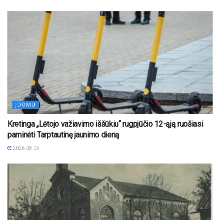
ĮDOMU
Kretinga „Lėtojo važiavimo iššūkiu“ rugpjūčio 12-ąją ruošiasi
paminėti Tarptautinę jaunimo dieną
2026-08-05