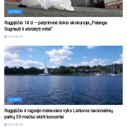
ĮDOMU
Rugpjūčio 14 d. – patyriminė šokio ekskursija „Palanga.
Sugriauti ir atstatyti mitai“
2026-08-05
ĮDOMU
Rugpjūčio ir rugsėjo mėnesiais vyks Lietuvos nacionalinių
parkų 35-mečiui skirti koncertai
2026-08-05