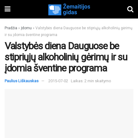
Pradžia
»
Įdomu
»
Valstybės diena Dauguose be stipriųjų alkoholinių gėrimų
ir su įdomia šventine programa
Valstybės diena Dauguose be
stipriųjų alkoholinių gėrimų ir su
įdomia šventine programa
Paulius Liškauskas
2015-07-02
Laikas: 2 min skaitymo