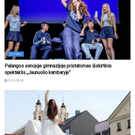
ĮDOMU
Palangos senojoje gimnazijoje pristatomas išskirtinis
spektaklis „Jaunuolio kambaryje“
2026-08-05