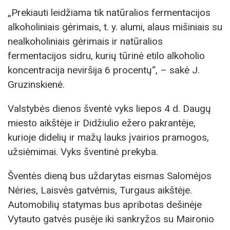
„Prekiauti leidžiama tik natūralios fermentacijos
alkoholiniais gėrimais, t. y. alumi, alaus mišiniais su
nealkoholiniais gėrimais ir natūralios
fermentacijos sidru, kurių tūrinė etilo alkoholio
koncentracija neviršija 6 procentų“, – sakė J.
Gruzinskienė.
Valstybės dienos šventė vyks liepos 4 d. Daugų
miesto aikštėje ir Didžiulio ežero pakrantėje,
kurioje didelių ir mažų lauks įvairios pramogos,
užsiėmimai. Vyks šventinė prekyba.
Šventės dieną bus uždarytas eismas Salomėjos
Nėries, Laisvės gatvėmis, Turgaus aikštėje.
Automobilių statymas bus apribotas dešinėje
Vytauto gatvės pusėje iki sankryžos su Maironio