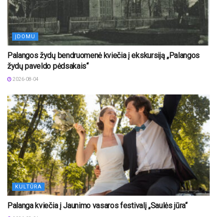
ĮDOMU
Palangos žydų bendruomenė kviečia į ekskursiją „Palangos
žydų paveldo pėdsakais“
2026-08-04
KULTŪRA
Palanga kviečia į Jaunimo vasaros festivalį „Saulės jūra“