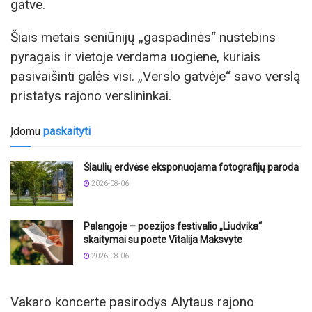
gatve.
Šiais metais seniūnijų „gaspadinės“ nustebins
pyragais ir vietoje verdama uogiene, kuriais
pasivaišinti galės visi. „Verslo gatvėje“ savo verslą
pristatys rajono verslininkai.
Įdomu
paskaityti
Šiaulių erdvėse eksponuojama fotografijų paroda
2026-08-06
Palangoje – poezijos festivalio „Liudvika“
skaitymai su poete Vitalija Maksvyte
2026-08-06
Vakaro koncerte pasirodys Alytaus rajono