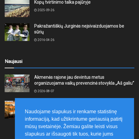
Kopų tvirtinimo talka pajūryje
2025-09-26
Pakražantiškių Jurginės neįsivaizduojamos be
sūrių
2016-04-26
Naujausi
Akmenės rajone jau devintus metus
organizuojama vaikų prevencinė stovykla „Aš galiu“
2026-08-07
Telšių rajone projektas – skatinti pradedančiųjų
smulkiojo ir vidutinio verslo subjektų kūrimąsi
Naudojame slapukus ir renkame statistinę
2026-08-07
informaciją, kad užtikrintume geriausią patirtį
mūsų svetainėje. Žemiau galite leisti visus
slapukus ar išsaugoti tik tuos, kurie jums