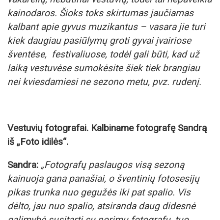
kainodaros. Šioks toks skirtumas jaučiamas
kalbant apie gyvus muzikantus – vasara jie turi
kiek daugiau pasiūlymų groti gyvai įvairiose
šventėse, festivaliuose, todėl gali būti, kad už
laiką vestuvėse sumokėsite šiek tiek brangiau
nei kviesdamiesi ne sezono metu, pvz. rudenį.
Vestuvių fotografai. Kalbiname fotografę Sandrą
iš „Foto idilės“.
Sandra:
„Fotografų paslaugos visą sezoną
kainuoja gana panašiai, o šventinių fotosesijų
pikas trunka nuo gegužės iki pat spalio. Vis
dėlto, jau nuo spalio, atsiranda daug didesnė
galimybė susitarti su norimu fotografu, tuo