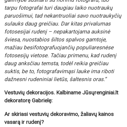
tarpu fotografai turi daugiau laiko nuotraukų
paruošimui, tad nekantruoliai savo nuotraukyčių
sulauks daug greičiau. Dar kitas privalumas
fotosesijai rudenį – nepakartojama auksinė
šviesa, nuostabios šiltos spalvos gamtoje,
mažiau besifotografuojančių populiaresnėse
fotosesijų vietose. Tačiau primenu, kad rudenį
daug anksčiau temsta, todėl
reikia greičiau
suktis, be to, fotografavimąsi lauke ima riboti
dažnesni rudeniniai lietūs, šaltesnis oras.“
Vestuvių dekoracijos. Kalbiname Jūsųrenginiai.lt
dekoratorę Gabrielę:
Ar skiriasi vestuvių dekoravimo, žaliavų kainos
vasarą ir rudenį?