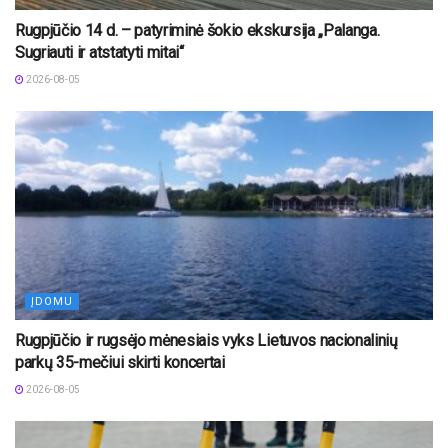
Rugpjūčio 14 d. – patyriminė šokio ekskursija „Palanga.
Sugriauti ir atstatyti mitai“
2026-08-05
ĮDOMU
Rugpjūčio ir rugsėjo mėnesiais vyks Lietuvos nacionalinių
parkų 35-mečiui skirti koncertai
2026-08-05