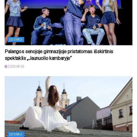
ĮDOMU
Palangos senojoje gimnazijoje pristatomas išskirtinis
spektaklis „Jaunuolio kambaryje“
2026-08-05
ĮDOMU