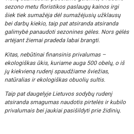
sezono metu floristikos paslaugų kainos irgi
šiek tiek sumažėja dėl sumažėjusių užklausų
bei darbų kiekio, taip pat atsiranda atsiranda
galimybė panaudoti sezonines gėles. Nors gėlės
artėjant žiemai pradeda labai brangti.
Kitas, nebūtinai finansinis privalumas –
ekologiškas ūkis, kuriame auga 500 obelų, o iš
jų kiekvieną rudenį spaudžiame šviežias,
natūralias ir ekologiškas obuolių sultis.
Taip pat daugelyje Lietuvos sodybų rudenį
atsiranda smagumas naudotis pirtelės ir kubilo
privalumais bei jaukiai pasišildyti prie židinių.