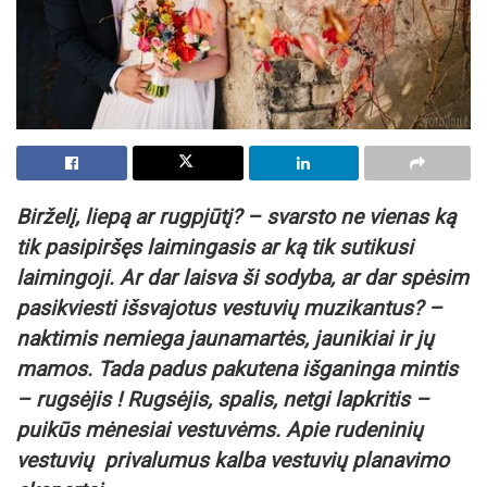
Birželį, liepą ar rugpjūtį? – svarsto ne vienas ką
tik pasipiršęs laimingasis ar ką tik sutikusi
laimingoji. Ar dar laisva ši sodyba, ar dar spėsim
pasikviesti išsvajotus vestuvių muzikantus? –
naktimis nemiega jaunamartės, jaunikiai ir jų
mamos. Tada padus pakutena išganinga mintis
– rugsėjis ! Rugsėjis, spalis, netgi lapkritis –
puikūs mėnesiai vestuvėms.
Apie rudeninių
vestuvių privalumus kalba vestuvių planavimo