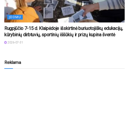
ĮDOMU
Rugpjūčio 7-15 d. Klaipėdoje išskirtinė buriuotojiškų edukacijų,
kūrybinių dirbtuvių, sportinių iššūkių ir prizų kupina šventė
2026-07-31
Reklama