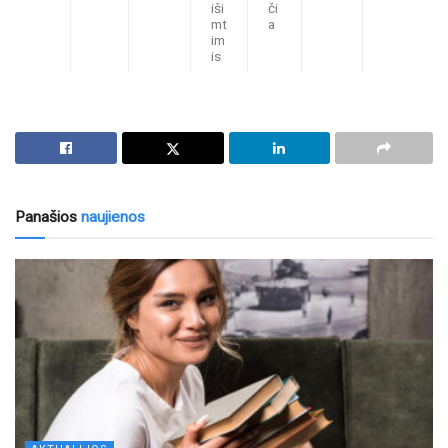
iši
či
mt
a
im
is
Panašios
naujienos