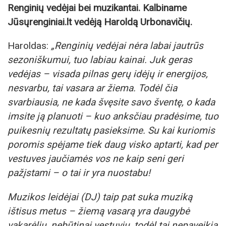
Renginių vedėjai bei muzikantai. Kalbiname
Jūsųrenginiai.lt vedėją Haroldą Urbonavičių.
Haroldas:
„Renginių vedėjai nėra labai jautrūs
sezoniškumui, tuo labiau kainai. Juk geras
vedėjas – visada pilnas gerų idėjų ir energijos,
nesvarbu, tai vasara ar žiema. Todėl čia
svarbiausia, ne kada švęsite savo šventę, o kada
imsite ją planuoti – kuo anksčiau pradėsime, tuo
puikesnių rezultatų pasieksime. Su kai kuriomis
poromis spėjame tiek daug visko aptarti, kad per
vestuves jaučiamės vos ne kaip seni geri
pažįstami – o tai ir yra nuostabu!
Muzikos leidėjai (DJ) taip pat suka muziką
ištisus metus – žiemą vasarą yra daugybė
vakarėlių, nebūtinai vestuvių, todėl tai nepaveikia