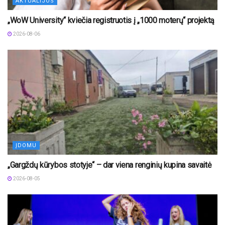
AKTUALIJOS
„WoW University“ kviečia registruotis į „1000 moterų“ projektą
2026-08-06
ĮDOMU
„Gargždų kūrybos stotyje“ – dar viena renginių kupina savaitė
2026-08-05