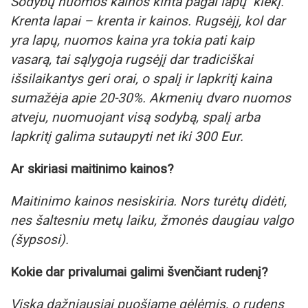
Sodybų nuomos kainos kinta pagal lapų kiekį.
Krenta lapai – krenta ir kainos. Rugsėjį, kol dar
yra lapų, nuomos kaina yra tokia pati kaip
vasarą, tai sąlygoja rugsėjį dar tradiciškai
išsilaikantys geri orai, o spalį ir lapkritį kaina
sumažėja apie 20-30%. Akmenių dvaro nuomos
atveju, nuomuojant visą sodybą, spalį arba
lapkritį galima sutaupyti net iki 300 Eur.
Ar skiriasi maitinimo kainos?
Maitinimo kainos nesiskiria. Nors turėtų didėti,
nes šaltesniu metų laiku, žmonės daugiau valgo
(šypsosi).
Kokie dar privalumai galimi švenčiant rudenį?
Viską dažniausiai puošiame gėlėmis, o rudens