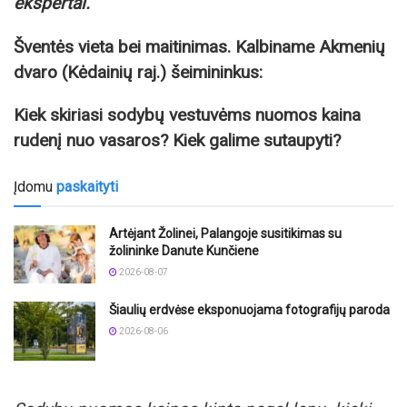
ekspertai.
Šventės vieta bei maitinimas. Kalbiname Akmenių
dvaro (Kėdainių raj.) šeimininkus:
Kiek skiriasi sodybų vestuvėms nuomos kaina
rudenį nuo vasaros? Kiek galime sutaupyti?
Įdomu
paskaityti
Artėjant Žolinei, Palangoje susitikimas su
žolininke Danute Kunčiene
2026-08-07
Šiaulių erdvėse eksponuojama fotografijų paroda
2026-08-06