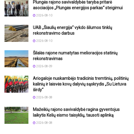
Plungės rajono savivaldybės taryba pritarė
asociacijos „Plungės energijos parkas“ steigimui
2026-08-10
UAB „Šiaulių energija“ vykdo šilumos tinklų
rekonstravimo darbus
2026-08-10
Šilalės rajone numatytas melioracijos statinių
rekonstravimas
2026-08-09
Ariogaloje nuskambėjo tradicinis tremtinių, politinių
kalinių ir laisvės kovų dalyvių sąskrydis „Su Lietuva
širdy“
2026-08-08
Mažeikių rajono savivaldybė ragina gyventojus
laikytis Kelių eismo taisyklių, tausoti aplinką
2026-08-08