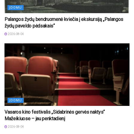
ĮDOMU
Palangos žydų bendruomenė kviečia į ekskursiją „Palangos
žydų paveldo pėdsakais“
2026-08-04
ĮDOMU
Vasaros kino festivalis „Sidabrinės gervės naktys“
Mažeikiuose – jau penktadienį
2026-08-04