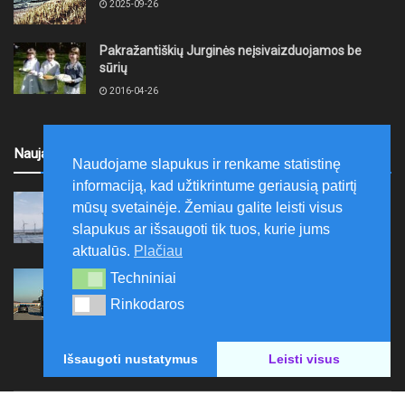
2025-09-26
Pakražantiškių Jurginės neįsivaizduojamos be
sūrių
2016-04-26
Naujausi
Naudojame slapukus ir renkame statistinę
informaciją, kad užtikrintume geriausią patirtį
Pasirašyta sutartis dėl „Plungės energijos parko“
mūsų svetainėje. Žemiau galite leisti visus
steigimo
slapukus ar išsaugoti tik tuos, kurie jums
2026-08-10
aktualūs.
Plačiau
Vidutinės kuro kainos pirmadienį Lietuvos
Techniniai
Techniniai
degalinėse sumažėjo
Rinkodaros
Rinkodaros
2026-08-10
Išsaugoti nustatymus
Leisti visus