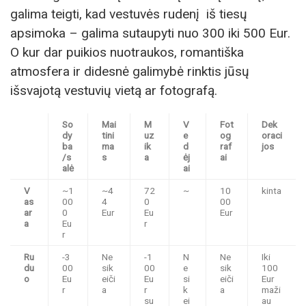
galima teigti, kad vestuvės rudenį iš tiesų
apsimoka – galima sutaupyti nuo 300 iki 500 Eur.
O kur dar puikios nuotraukos, romantiška
atmosfera ir didesnė galimybė rinktis jūsų
išsvajotą vestuvių vietą ar fotografą.
So
Mai
M
V
Fot
Dek
dy
tini
uz
e
og
oraci
ba
ma
ik
d
raf
jos
/s
s
a
ėj
ai
alė
ai
V
~1
~4
72
~
10
kinta
as
00
4
0
00
ar
0
Eur
Eu
Eur
a
Eu
r
r
Ru
-3
Ne
-1
N
Ne
Iki
du
00
sik
00
e
sik
100
o
Eu
eiči
Eu
si
eiči
Eur
r
a
r
k
a
maži
su
ei
au