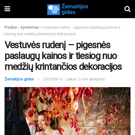
Pradžia
»
Gyvenimas
»
Vestuvės rudenį – pigesnės paslaugų kainos ir
tiesiog nuo medžių krintančios dekoracijos
Vestuvės rudenį – pigesnės
paslaugų kainos ir tiesiog nuo
medžių krintančios dekoracijos
Žemaitijos gidas
2015-09-15
Laikas: 3 min skaitymo