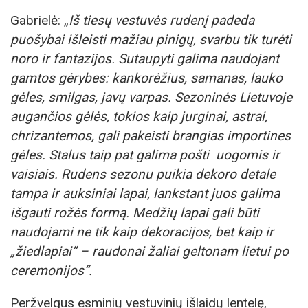
Gabrielė: „
Iš tiesų vestuvės rudenį padeda
puošybai išleisti mažiau pinigų, svarbu tik turėti
noro ir fantazijos. Sutaupyti galima naudojant
gamtos gėrybes: kankorėžius, samanas, lauko
gėles, smilgas, javų varpas. Sezoninės Lietuvoje
augančios gėlės, tokios kaip jurginai, astrai,
chrizantemos, gali pakeisti brangias importines
gėles. Stalus taip pat galima pošti uogomis ir
vaisiais. Rudens sezonu puikia dekoro detale
tampa ir auksiniai lapai, lankstant juos galima
išgauti rožės formą. Medžių lapai gali būti
naudojami ne tik kaip dekoracijos, bet kaip ir
„žiedlapiai“ – raudonai žaliai geltonam lietui po
ceremonijos“.
Peržvelgus esminių vestuvinių išlaidų lentelę,