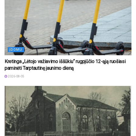
ĮDOMU
Kretinga „Lėtojo važiavimo iššūkiu“ rugpjūčio 12-ąją ruošiasi
paminėti Tarptautinę jaunimo dieną
2026-08-05