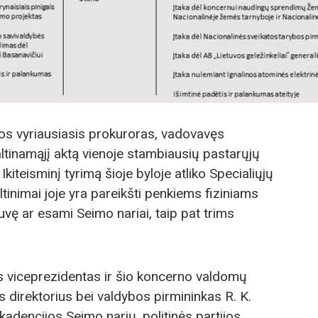
os vyriausiasis prokuroras, vadovavęs
altinamąjį aktą vienoje stambiausių pastarųjų
Ikiteisminį tyrimą šioje byloje atliko Specialiųjų
tinimai joje yra pareikšti penkiems fiziniams
uvę ar esami Seimo nariai, taip pat trims
 viceprezidentas ir šio koncerno valdomų
s direktorius bei valdybos pirmininkas R. K.
dencijos Seimo narių, politinės partijos