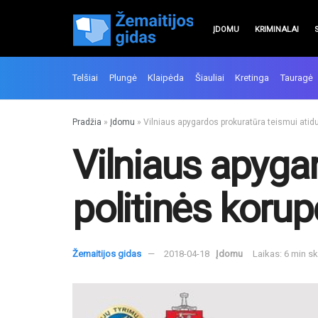
ĮDOMU
KRIMINALAI
Telšiai
Plungė
Klaipėda
Šiauliai
Kretinga
Tauragė
Pradžia
»
Įdomu
»
Vilniaus apygardos prokuratūra teismui atidu
Vilniaus apyga
politinės korup
Žemaitijos gidas
2018-04-18
Įdomu
Laikas: 6 min s