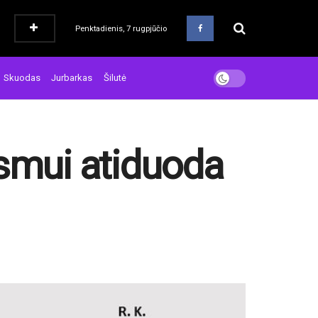
Penktadienis, 7 rugpjūčio
Skuodas
Jurbarkas
Šilutė
ismui atiduoda