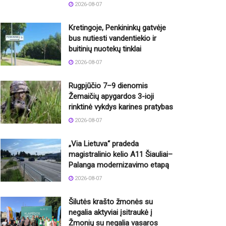
2026-08-07
Kretingoje, Penkininkų gatvėje
bus nutiesti vandentiekio ir
buitinių nuotekų tinklai
2026-08-07
Rugpjūčio 7–9 dienomis
Žemaičių apygardos 3-ioji
rinktinė vykdys karines pratybas
2026-08-07
„Via Lietuva“ pradeda
magistralinio kelio A11 Šiauliai–
Palanga modernizavimo etapą
2026-08-07
Šilutės krašto žmonės su
negalia aktyviai įsitraukė į
Žmonių su negalia vasaros