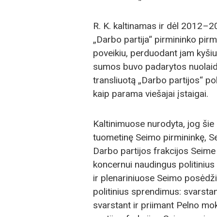
R. K. kaltinamas ir dėl 2012–2
„Darbo partija“ pirmininko pir
poveikiu, perduodant jam kyšiu
sumos buvo padarytos nuolaido
transliuotą „Darbo partijos“ po
kaip parama viešajai įstaigai.
Kaltinimuose nurodyta, jog šie 
tuometinę Seimo pirmininkę, Se
Darbo partijos frakcijos Seime 
koncernui naudingus politiniu
ir plenariniuose Seimo posėdži
politinius sprendimus: svarstan
svarstant ir priimant Pelno mo