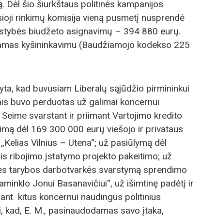
. Dėl šio šiurkštaus politinės kampanijos
ioji rinkimų komisija vieną pusmetį nusprendė
valstybės biudžeto asignavimų – 394 880 eurų.
inamas kyšininkavimu (Baudžiamojo kodekso 225
tyta, kad buvusiam Liberalų sąjūdžio pirmininkui
ais buvo perduotas už galimai koncernui
eime svarstant ir priimant Vartojimo kredito
imą dėl 169 300 000 eurų viešojo ir privataus
„Kelias Vilnius – Utena“; už pasiūlymą dėl
is ribojimo įstatymo projekto pakeitimo; už
bės tarybos darbotvarkės svarstymą sprendimo
paminklo Jonui Basanavičiui“, už išimtinę padėtį ir
ant kitus koncernui naudingus politinius
i, kad, E. M., pasinaudodamas savo įtaka,