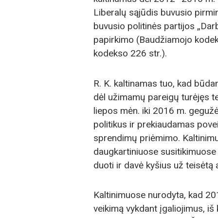
Liberalų sąjūdis buvusio pirmini
buvusio politinės partijos „Dar
papirkimo (Baudžiamojo kodeks
kodekso 226 str.).
R. K. kaltinamas tuo, kad būda
dėl užimamų pareigų turėjęs te
liepos mėn. iki 2016 m. geguž
politikus ir prekiaudamas povei
sprendimų priėmimo. Kaltinimuo
daugkartiniuose susitikimuose s
duoti ir davė kyšius už teisėtą
Kaltinimuose nurodyta, kad 20
veikimą vykdant įgaliojimus, iš