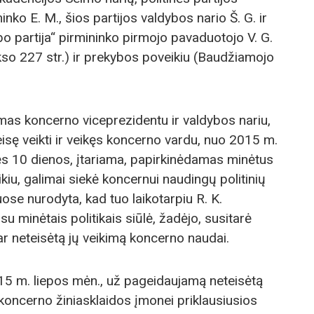
nko E. M., šios partijos valdybos nario Š. G. ir
bo partija“ pirmininko pirmojo pavaduotojo V. G.
o 227 str.) ir prekybos poveikiu (Baudžiamojo
mas koncerno viceprezidentu ir valdybos nariu,
isę veikti ir veikęs koncerno vardu, nuo 2015 m.
ės 10 dienos, įtariama, papirkinėdamas minėtus
kiu, galimai siekė koncernui naudingų politinių
se nurodyta, kad tuo laikotarpiu R. K.
u minėtais politikais siūlė, žadėjo, susitarė
 ar neteisėtą jų veikimą koncerno naudai.
15 m. liepos mėn., už pageidaujamą neteisėtą
 koncerno žiniasklaidos įmonei priklausiusios