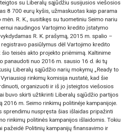
steigtos su Liberalų sąjūdžiu susijusios viešosios
tas 8 700 eurų kyšis, užmaskuotas kaip parama
o mėn. R. K., susitikęs su tuometiniu Seimo nariu
cernui naudingos Vartojimo kredito įstatymo
., vykdydamas R. K. prašymą, 2015 m. spalio –
 registravo pasiūlymus dėl Vartojimo kredito
 šio teisės akto projekto priėmimą. Kaltinime
vo panaudoti nuo 2016 m. sausio 16 d. iki tų
kusių Liberalų sąjūdžio narių mokymų „Ready to
 Vyriausioji rinkimų komisija nustatė, kad šie
rdinuoti, organizuoti ir iš jo įsteigtos viešosios
buvo skirti užtikrinti Liberalų sąjūdžio partijos
 2016 m. Seimo rinkimų politinėje kampanijoje.
s sprendimu nuspręsta šias išlaidas pripažinti
o rinkimų politinės kampanijos išlaidomis. Tokiu
i pažeidė Politinių kampanijų finansavimo ir