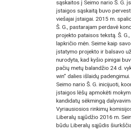
sąskaitos į Seimo nario Š. G. į
įstaigos sąskaitą buvo perves
viešajai įstaigai. 2015 m. spali
Š. G., pastarajam perdavė kon
projekto pataisos tekstą. Š. G
lapkričio mėn. Seime kaip savo
įstatymo projekto ir balsavo už
nurodyta, kad kyšio pinigai bu
pačių metų balandžio 24 d. vy
win” dalies išlaidų padengimui.
Seimo nario Š. G. inicijuoti, koo
įstaigos lėšų apmokėti mokymai 
kandidatų sėkmingą dalyvavimą
Vyriausiosios rinkimų komisijo
Liberalų sąjūdžio 2016 m. Seim
būdu Liberalų sąjūdis šiurkščia