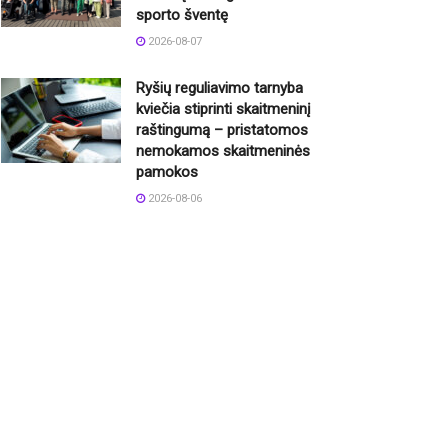
sporto šventę
2026-08-07
Ryšių reguliavimo tarnyba
kviečia stiprinti skaitmeninį
raštingumą – pristatomos
nemokamos skaitmeninės
pamokos
2026-08-06