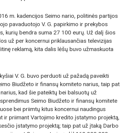
016 m. kadencijos Seimo nario, politinės partijos
mojo pavaduotojo V. G. papirkimo ir prekybos
s, kurių bendra suma 27 100 eurų. Už dalį šios
s už per koncernui priklausančias televizijas
litinę reklamą, kita dalis lėšų buvo užmaskuota
kyšiai V. G. buvo perduoti už pažadą paveikti
imo Biudžeto ir finansų komiteto narius, taip pat
narius, kad šie pateiktų bei balsuotų už
s sprendimus Seimo Biudžeto ir finansų komitete
uose bei priimtų kitus koncernui naudingus
t ir priimant Vartojimo kredito įstatymo projektą,
kesčio įstatymo projektą; taip pat už įtaką Darbo