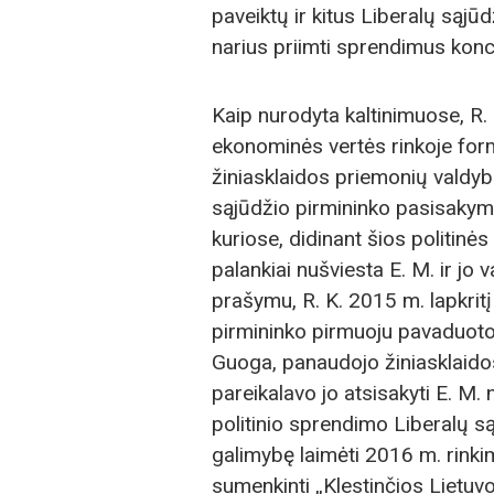
paveiktų ir kitus Liberalų sąj
narius priimti sprendimus kon
Kaip nurodyta kaltinimuose, R. 
ekonominės vertės rinkoje for
žiniasklaidos priemonių valdyb
sąjūdžio pirmininko pasisakymu
kuriose, didinant šios politinės
palankiai nušviesta E. M. ir jo 
prašymu, R. K. 2015 m. lapkritį
pirmininko pirmuoju pavaduoto
Guoga, panaudojo žiniasklaido
pareikalavo jo atsisakyti E. M. 
politinio sprendimo Liberalų sąjū
galimybę laimėti 2016 m. rink
sumenkinti „Klestinčios Lietuvo