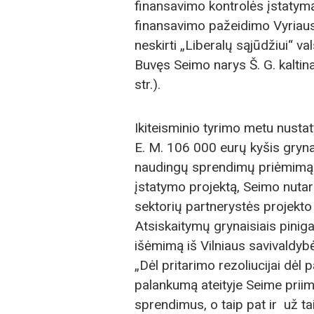
finansavimo kontrolės įstatymą
finansavimo pažeidimo Vyriaus
neskirti „Liberalų sąjūdžiui“ 
Buvęs Seimo narys Š. G. kalt
str.).
Ikiteisminio tyrimo metu nusta
E. M. 106 000 eurų kyšis gryn
naudingų sprendimų priėmimą S
įstatymo projektą, Seimo nutar
sektorių partnerystės projekto 
Atsiskaitymų grynaisiais piniga
išėmimą iš Vilniaus savivaldy
„Dėl pritarimo rezoliucijai dėl 
palankumą ateityje Seime priim
sprendimus, o taip pat ir už ta