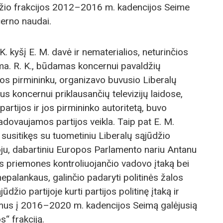
ūdžio frakcijos 2012–2016 m. kadencijos Seime
cerno naudai.
K. kyšį E. M. davė ir nematerialios, neturinčios
ma. R. K., būdamas koncernui pavaldžių
os pirmininku, organizavo buvusio Liberalų
s koncernui priklausančių televizijų laidose,
 partijos ir jos pirmininko autoritetą, buvo
vadovaujamos partijos veikla. Taip pat E. M.
 susitikęs su tuometiniu Liberalų sąjūdžio
ju, dabartiniu Europos Parlamento nariu Antanu
s priemones kontroliuojančio vadovo įtaką bei
nepalankaus, galinčio padaryti politinės žalos
džio partijoje kurti partijos politinę įtaką ir
imus į 2016–2020 m. kadencijos Seimą galėjusią
s“ frakciją.