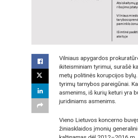
Vilniaus apygardos prokuratūr
ikiteisminiam tyrimui, surašė k
metų politinės korupcijos bylų. 
tyrimų tarnybos pareigūnai. Kal
asmenims, iš kurių keturi yra b
juridiniams asmenims.
Vieno Lietuvos koncerno buvęs
žiniasklaidos įmonių generalini
kaltinamas dėl 2012–2016 m. ka