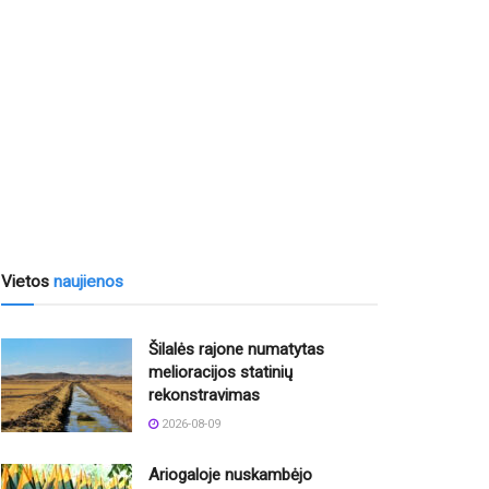
Vietos
naujienos
Šilalės rajone numatytas
melioracijos statinių
rekonstravimas
2026-08-09
Ariogaloje nuskambėjo