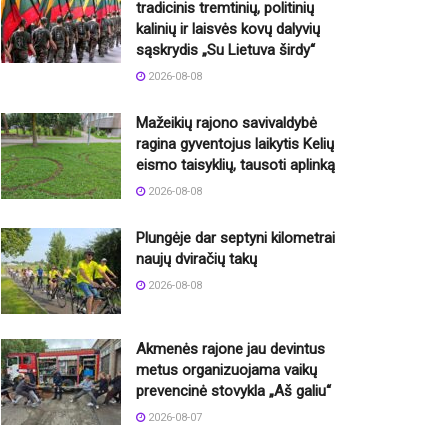
tradicinis tremtinių, politinių
kalinių ir laisvės kovų dalyvių
sąskrydis „Su Lietuva širdy“
2026-08-08
Mažeikių rajono savivaldybė
ragina gyventojus laikytis Kelių
eismo taisyklių, tausoti aplinką
2026-08-08
Plungėje dar septyni kilometrai
naujų dviračių takų
2026-08-08
Akmenės rajone jau devintus
metus organizuojama vaikų
prevencinė stovykla „Aš galiu“
2026-08-07