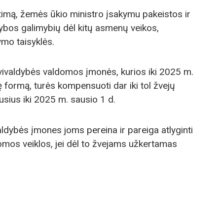
timą, žemės ūkio ministro įsakymu pakeistos ir
jybos galimybių dėl kitų asmenų veikos,
ymo taisyklės.
vivaldybės valdomos įmonės, kurios iki 2025 m.
ę formą, turės kompensuoti dar iki tol žvejų
adusius iki 2025 m. sausio 1 d.
aldybės įmones joms pereina ir pareiga atlyginti
domos veiklos, jei dėl to žvejams užkertamas
.