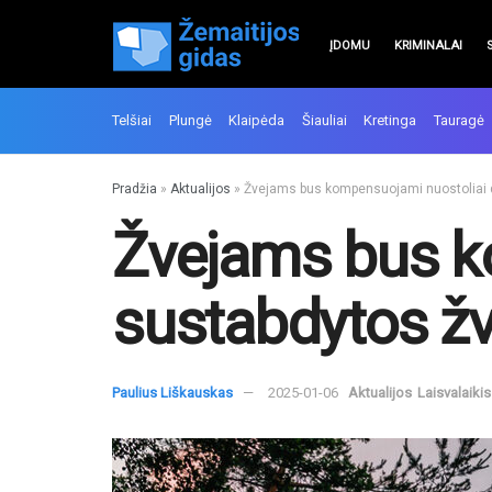
ĮDOMU
KRIMINALAI
Telšiai
Plungė
Klaipėda
Šiauliai
Kretinga
Tauragė
Pradžia
»
Aktualijos
»
Žvejams bus kompensuojami nuostoliai d
Žvejams bus k
sustabdytos žv
Paulius Liškauskas
2025-01-06
Aktualijos
Laisvalaikis