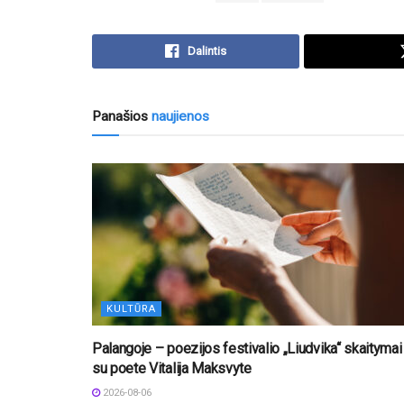
Dalintis
Panašios
naujienos
KULTŪRA
Palangoje – poezijos festivalio „Liudvika“ skaitymai
su poete Vitalija Maksvyte
2026-08-06