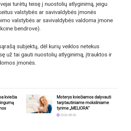
jai turėtų teisę į nuostolių atlyginimą, jeigu
keitus valstybės ar savivaldybės įmonės
 tapimo valstybės ar savivaldybės valdoma įmone
akcine bendrove).
sąrašą subjektų, dėl kurių veiklos netekus
sę už tai gauti nuostolių atlyginimą, įtrauktos ir
ldomos įmonės.
ba kviečia
Moterys kviečiamos dalyvauti
štingumą
tarptautiniame moksliniame
mos
tyrime „MELIORA“
2026-08-06