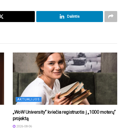
Dalintis
AKTUALIJOS
„WoW University“ kviečia registruotis į „1000 moterų“
projektą
2026-08-06