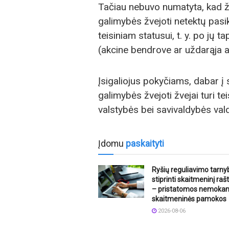
Tačiau nebuvo numatyta, kad žve
galimybės žvejoti netektų pasi
teisiniam statusui, t. y. po jų
(akcine bendrove ar uždarąja 
Įsigaliojus pokyčiams, dabar į 
galimybės žvejoti žvejai turi tei
valstybės bei savivaldybės va
Įdomu
paskaityti
Ryšių reguliavimo tarny
stiprinti skaitmeninį ra
– pristatomos nemoka
skaitmeninės pamokos
2026-08-06