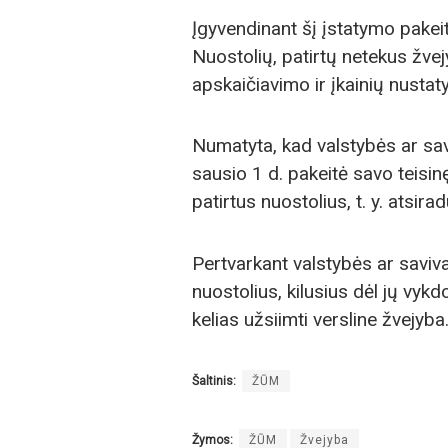
Įgyvendinant šį įstatymo pakei
Nuostolių, patirtų netekus žve
apskaičiavimo ir įkainių nustat
Numatyta, kad valstybės ar sa
sausio 1 d. pakeitė savo teisin
patirtus nuostolius, t. y. atsir
Pertvarkant valstybės ar saviv
nuostolius, kilusius dėl jų vyk
kelias užsiimti versline žvejyba
Šaltinis:
ŽŪM
Žymos:
ŽŪM
Žvejyba