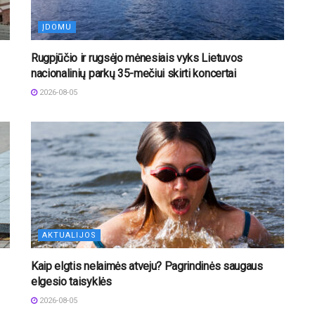
ĮDOMU
Rugpjūčio ir rugsėjo mėnesiais vyks Lietuvos
nacionalinių parkų 35-mečiui skirti koncertai
2026-08-05
AKTUALIJOS
Kaip elgtis nelaimės atveju? Pagrindinės saugaus
elgesio taisyklės
2026-08-05