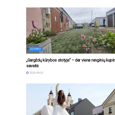
ĮDOMU
„Gargždų kūrybos stotyje“ – dar viena renginių kupi
savaitė
2026-08-05