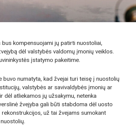
 bus kompensuojami jų patirti nuostoliai,
žvejybą dėl valstybės valdomų įmonių veiklos.
uvininkystės įstatymo pakeitime.
buvo numatyta, kad žvejai turi teisę į nuostolių
nstitucijų, valstybės ar savivaldybės įmonių ar
t ir dėl atliekamos jų užsakymu, netenka
verslinė žvejyba gali būti stabdoma dėl uosto
ų rekonstrukcijos, už tai žvejams sumokant
nuostolių.