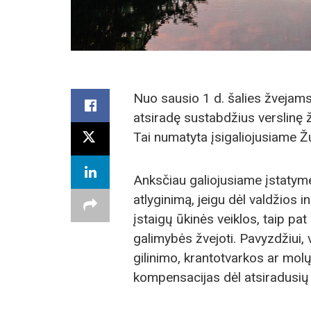
Nuo sausio 1 d. šalies žvejams
atsiradę sustabdžius verslinę 
Tai numatyta įsigaliojusiame Ž
Anksčiau galiojusiame įstatyme 
atlyginimą, jeigu dėl valdžios i
įstaigų ūkinės veiklos, taip pa
galimybės žvejoti. Pavyzdžiui, 
gilinimo, krantotvarkos ar mol
kompensacijas dėl atsiradusių 