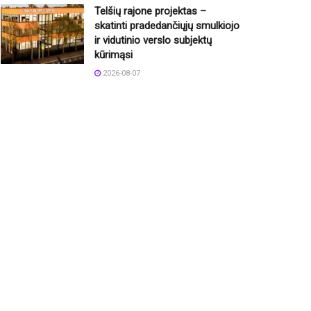
Telšių rajone projektas –
skatinti pradedančiųjų smulkiojo
ir vidutinio verslo subjektų
kūrimąsi
2026-08-07