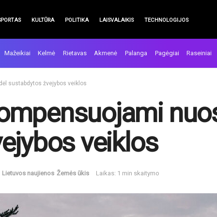
SPORTAS
KULTŪRA
POLITIKA
LAISVALAIKIS
TECHNOLOGIJOS
Mažeikiai
Kelmė
Rietavas
Akmenė
Palanga
Pagėgiai
Raseiniai
ėl sustabdytos žvejybos veiklos
ompensuojami nuost
ejybos veiklos
Lietuvos naujienos
Žemės ūkis
Laikas: 1 min skaitymo