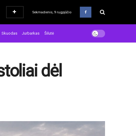
Sekmadienis, 9 rugpjūčio
Skuodas
Jurbarkas
Šilutė
oliai dėl