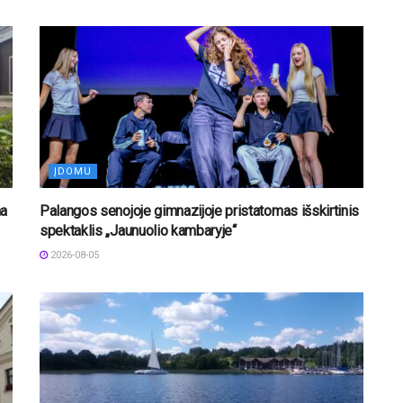
ĮDOMU
na
Palangos senojoje gimnazijoje pristatomas išskirtinis
spektaklis „Jaunuolio kambaryje“
2026-08-05