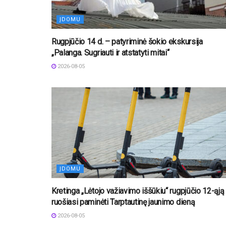
ĮDOMU
Rugpjūčio 14 d. – patyriminė šokio ekskursija
„Palanga. Sugriauti ir atstatyti mitai“
2026-08-05
ĮDOMU
Kretinga „Lėtojo važiavimo iššūkiu“ rugpjūčio 12-ąją
ruošiasi paminėti Tarptautinę jaunimo dieną
2026-08-05