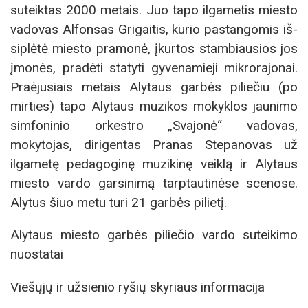
suteiktas 2000 me­tais. Juo ta­po il­ga­me­tis mies­to
va­do­vas Alfonsas Gri­gai­tis, ku­rio pa­stan­go­mis iš­
si­plė­tė mies­to pra­mo­nė, įkurtos stam­biau­sios jos
įmo­nės, pra­dė­ti sta­ty­ti gy­ve­na­mie­ji mik­ro­ra­jo­nai.
Praėjusiais metais Alytaus garbės piliečiu (po
mirties) tapo Alytaus muzikos mokyklos jaunimo
simfoninio orkestro „Svajonė“ vadovas,
mokytojas, dirigentas Pranas Stepanovas už
ilgametę pedagoginę muzikinę veiklą ir Alytaus
miesto vardo garsinimą tarptautinėse scenose.
Alytus šiuo metu turi 21 garbės pilietį.
Alytaus miesto garbės piliečio vardo suteikimo
nuostatai
Viešųjų ir užsienio ryšių skyriaus informacija