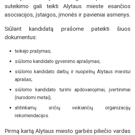
suteikimo gali teikti Alytaus mieste esančios
asociacijos, įstaigos, įmonės ir pavieniai asmenys.
Siūlant kandidatą prašome pateikti šiuos
dokumentus:
teikėjo prašymas;
siūlomo kandidato gyvenimo aprašymas;
siūlomo kandidato darbų ir nuopelnų Alytaus miestui
aprašas;
siūlomo kandidato turimi apdovanojimai, įvertinimai
(nurodomi metai);
atitinkamų sričių veikiančių organizacijų
rekomendacijos.
Pir­mą kartą Aly­taus mies­to gar­bės pi­lie­čio vardas