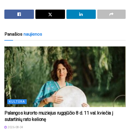
Panašios
naujienos
KULTŪRA
Palangos kurorto muziejus rugpjūčio 8 d. 11 val. kviečia į
sutartinių rato kelionę
2026-08-04