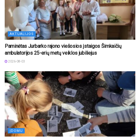
AKTUALIJOS
Paminėtas Jurbarko rajono viešosios įstaigos Šimkaičių
ambulatorijos 25-erių metų veiklos jubiliejus
2026-08-03
ĮDOMU