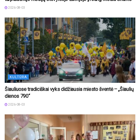
2026-08-03
KULTŪRA
Šiauliuose tradiciškai vyks didžiausia miesto šventė – „Šiaulių
dienos 790“
2026-08-03