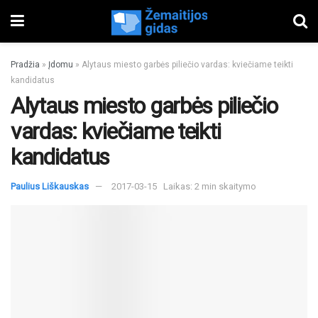
Pradžia
»
Įdomu
»
Alytaus miesto garbės piliečio vardas: kviečiame teikti
kandidatus
Alytaus miesto garbės piliečio
vardas: kviečiame teikti
kandidatus
Paulius Liškauskas
2017-03-15
Laikas: 2 min skaitymo