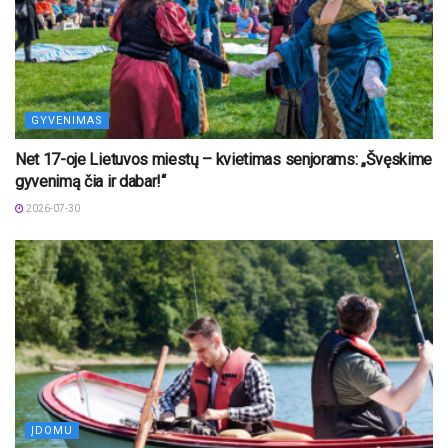
GYVENIMAS
Net 17-oje Lietuvos miestų – kvietimas senjorams: „Švęskime
gyvenimą čia ir dabar!“
2026-07-30
ĮDOMU