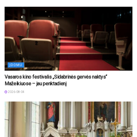
ĮDOMU
Vasaros kino festivalis „Sidabrinės gervės naktys“
Mažeikiuose – jau penktadienį
2026-08-04