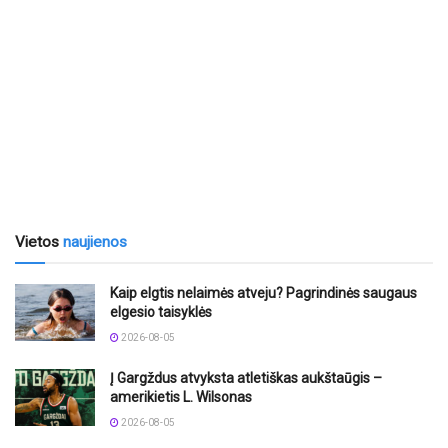
Vietos
naujienos
Kaip elgtis nelaimės atveju? Pagrindinės saugaus
elgesio taisyklės
2026-08-05
Į Gargždus atvyksta atletiškas aukštaūgis –
amerikietis L. Wilsonas
2026-08-05