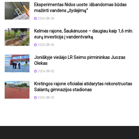
Eksperimentas Nidos uoste: išbandomas būdas
mažinti vandens „žydėjimą“
2026-08-04
Kelmės rajone, Šaukėnuose – daugiau kaip 1,6 mln.
eurų investicija į vandentvarką
2026-08-04
Joniškyje viešėjo LR Seimo pirmininkas Juozas
Olekas
2026-08-03
Kretingos rajone oficialiai atidarytas rekonstruotas
Salantų gimnazijos stadionas
2026-08-03