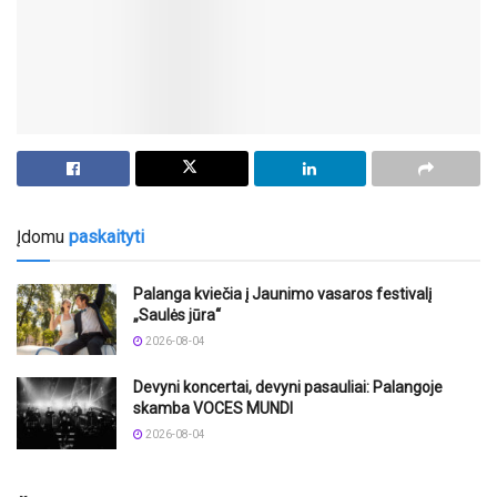
Įdomu
paskaityti
Palanga kviečia į Jaunimo vasaros festivalį
„Saulės jūra“
2026-08-04
Devyni koncertai, devyni pasauliai: Palangoje
skamba VOCES MUNDI
2026-08-04