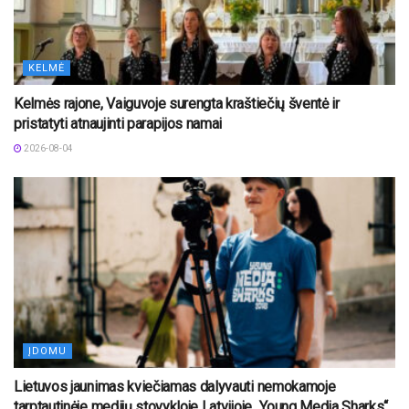
KELMĖ
Kelmės rajone, Vaiguvoje surengta kraštiečių šventė ir
pristatyti atnaujinti parapijos namai
2026-08-04
ĮDOMU
Lietuvos jaunimas kviečiamas dalyvauti nemokamoje
tarptautinėje medijų stovykloje Latvijoje „Young Media Sharks“