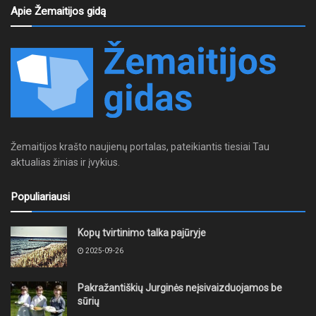
Apie Žemaitijos gidą
Žemaitijos krašto naujienų portalas, pateikiantis tiesiai Tau
aktualias žinias ir įvykius.
Populiariausi
Kopų tvirtinimo talka pajūryje
2025-09-26
Pakražantiškių Jurginės neįsivaizduojamos be
sūrių