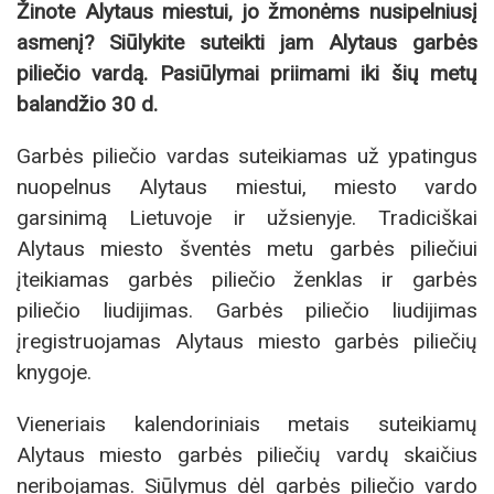
Žinote Alytaus miestui, jo žmonėms nusipelniusį
asmenį? Siūlykite suteikti jam Alytaus garbės
piliečio vardą. Pasiūlymai priimami iki šių metų
balandžio 30 d.
Garbės piliečio vardas suteikiamas už ypatingus
nuopelnus Alytaus miestui, miesto vardo
garsinimą Lietuvoje ir užsienyje. Tradiciškai
Alytaus miesto šventės metu garbės piliečiui
įteikiamas garbės piliečio ženklas ir garbės
piliečio liudijimas. Garbės piliečio liudijimas
įregistruojamas Alytaus miesto garbės piliečių
knygoje.
Vieneriais kalendoriniais metais suteikiamų
Alytaus miesto garbės piliečių vardų skaičius
neribojamas. Siūlymus dėl garbės piliečio vardo