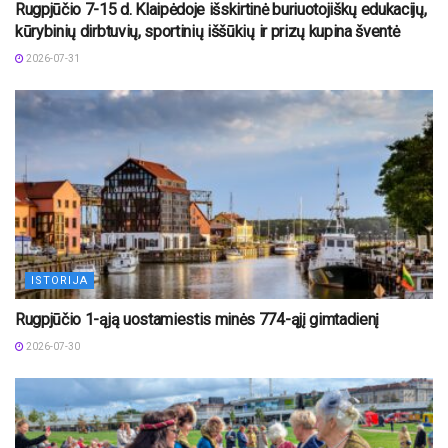
Rugpjūčio 7-15 d. Klaipėdoje išskirtinė buriuotojiškų edukacijų,
kūrybinių dirbtuvių, sportinių iššūkių ir prizų kupina šventė
2026-07-31
ISTORIJA
Rugpjūčio 1-ąją uostamiestis minės 774-ąjį gimtadienį
2026-07-30