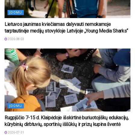
ĮDOMU
Lietuvos jaunimas kviečiamas dalyvauti nemokamoje
tarptautinėje medijų stovykloje Latvijoje „Young Media Sharks“
2026-08-03
ĮDOMU
Rugpjūčio 7-15 d. Klaipėdoje išskirtinė buriuotojiškų edukacijų,
kūrybinių dirbtuvių, sportinių iššūkių ir prizų kupina šventė
2026-07-31