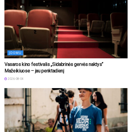
ĮDOMU
Vasaros kino festivalis „Sidabrinės gervės naktys“
Mažeikiuose – jau penktadienį
2026-08-04