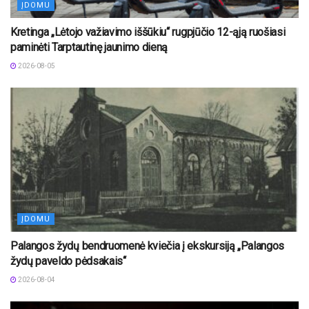
ĮDOMU
Kretinga „Lėtojo važiavimo iššūkiu“ rugpjūčio 12-ąją ruošiasi
paminėti Tarptautinę jaunimo dieną
2026-08-05
ĮDOMU
Palangos žydų bendruomenė kviečia į ekskursiją „Palangos
žydų paveldo pėdsakais“
2026-08-04