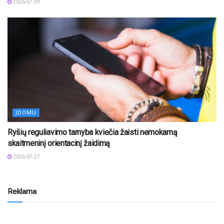
2026-07-29
ĮDOMU
Ryšių reguliavimo tarnyba kviečia žaisti nemokamą
skaitmeninį orientacinį žaidimą
2026-07-27
Reklama