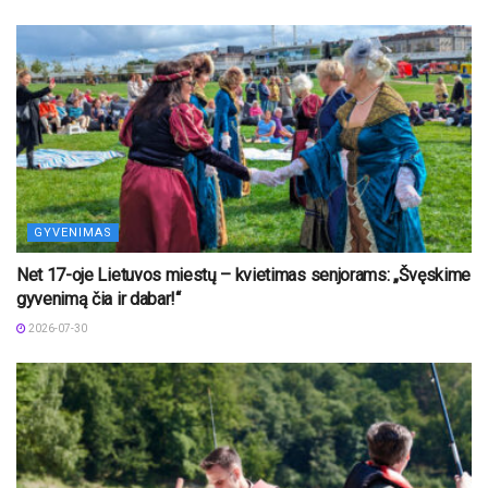
GYVENIMAS
Net 17-oje Lietuvos miestų – kvietimas senjorams: „Švęskime
gyvenimą čia ir dabar!“
2026-07-30