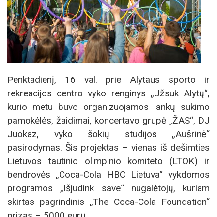
Penktadienį, 16 val. prie Alytaus sporto ir
rekreacijos centro vyko renginys „Užsuk Alytų“,
kurio metu buvo organizuojamos lankų sukimo
pamokėlės, žaidimai, koncertavo grupė „ŽAS“, DJ
Juokaz, vyko šokių studijos „Aušrinė“
pasirodymas. Šis projektas – vienas iš dešimties
Lietuvos tautinio olimpinio komiteto (LTOK) ir
bendrovės „Coca-Cola HBC Lietuva“ vykdomos
programos „Išjudink save“ nugalėtojų, kuriam
skirtas pagrindinis „The Coca-Cola Foundation“
prizas – 5000 eurų.