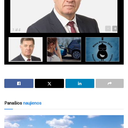
-
+
1
Iš 6
Panašios
naujienos