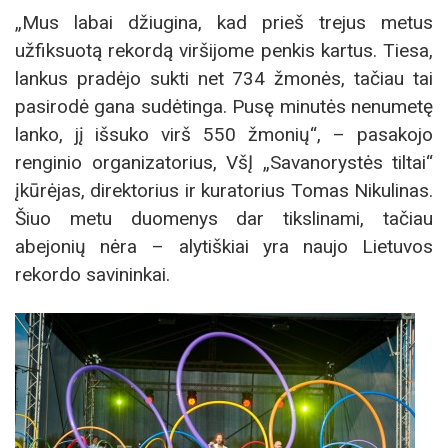
„Mus labai džiugina, kad prieš trejus metus
užfiksuotą rekordą viršijome penkis kartus. Tiesa,
lankus pradėjo sukti net 734 žmonės, tačiau tai
pasirodė gana sudėtinga. Pusę minutės nenumetę
lanko, jį išsuko virš 550 žmonių“, – pasakojo
renginio organizatorius, VšĮ „Savanorystės tiltai“
įkūrėjas, direktorius ir kuratorius Tomas Nikulinas.
Šiuo metu duomenys dar tikslinami, tačiau
abejonių nėra – alytiškiai yra naujo Lietuvos
rekordo savininkai.