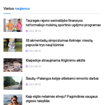
Vietos
naujienos
Tauragės rajono savivaldybė finansuos
neformaliojo mokinių sportinio ugdymo programas
2026-08-06
XII akmentašių simpoziumas Kelmėje: miestą
papuošė trys nauji kūriniai
2026-08-05
Klaipėdoje atnaujinama Atgimimo aikštė
2026-08-05
Šiaulių–Palangos kelyje atliekami remonto darbai
2026-08-05
Kaip elgtis nelaimės atveju? Pagrindinės saugaus
elgesio taisyklės