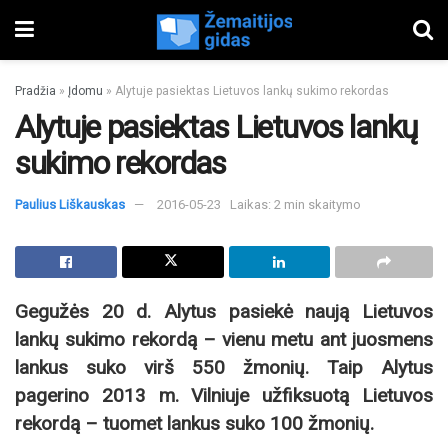
Pradžia
»
Įdomu
»
Alytuje pasiektas Lietuvos lankų sukimo rekordas
Alytuje pasiektas Lietuvos lankų
sukimo rekordas
Paulius Liškauskas
2016-05-23
Laikas: 2 min skaitymo
Gegužės 20 d. Alytus pasiekė naują Lietuvos
lankų sukimo rekordą – vienu metu ant juosmens
lankus suko virš 550 žmonių. Taip Alytus
pagerino 2013 m. Vilniuje užfiksuotą Lietuvos
rekordą – tuomet lankus suko 100 žmonių.