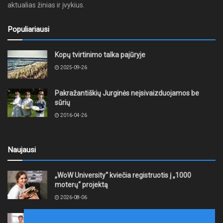
aktualias žinias ir įvykius.
Populiariausi
Kopų tvirtinimo talka pajūryje
2025-09-26
Pakražantiškių Jurginės neįsivaizduojamos be
sūrių
2016-04-26
Naujausi
„WoW University“ kviečia registruotis į „1000
moterų“ projektą
2026-08-06
Tauragės rajono savivaldybė finansuos