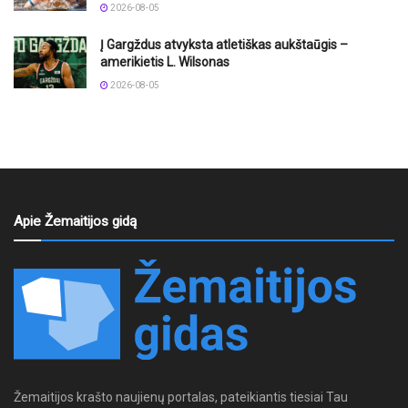
2026-08-05
Į Gargždus atvyksta atletiškas aukštaūgis –
amerikietis L. Wilsonas
2026-08-05
Apie Žemaitijos gidą
Žemaitijos krašto naujienų portalas, pateikiantis tiesiai Tau