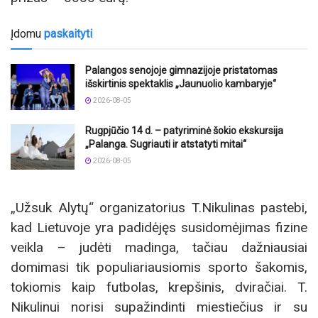
Įdomu
paskaityti
Palangos senojoje gimnazijoje pristatomas
išskirtinis spektaklis „Jaunuolio kambaryje“
2026-08-05
Rugpjūčio 14 d. – patyriminė šokio ekskursija
„Palanga. Sugriauti ir atstatyti mitai“
2026-08-05
„Užsuk Alytų“ organizatorius T.Nikulinas pastebi,
kad Lietuvoje yra padidėjęs susidomėjimas fizine
veikla – judėti madinga, tačiau dažniausiai
domimasi tik populiariausiomis sporto šakomis,
tokiomis kaip futbolas, krepšinis, dviračiai. T.
Nikulinui norisi supažindinti miestiečius ir su