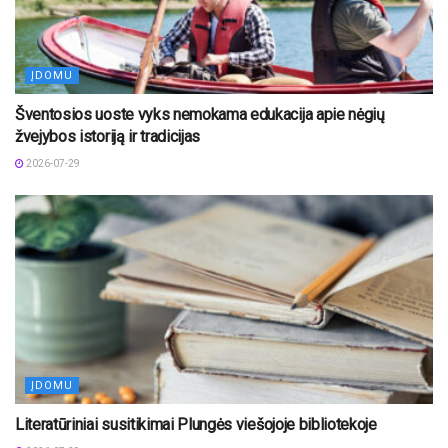
ĮDOMU
Šventosios uoste vyks nemokama edukacija apie nėgių
žvejybos istoriją ir tradicijas
2026-07-29
ĮDOMU
Literatūriniai susitikimai Plungės viešojoje bibliotekoje