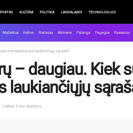
SPORTAS
KULTŪRA
POLITIKA
LAISVALAIKIS
TECHNOLOGIJOS
Mažeikiai
Kelmė
Rietavas
Akmenė
Palanga
Pagėgiai
Raseiniai
pės transplantacijos laukiančiųjų sąrašai?
rų – daugiau. Kiek
s laukiančiųjų sąraš
Laikas: 2 min skaitymo