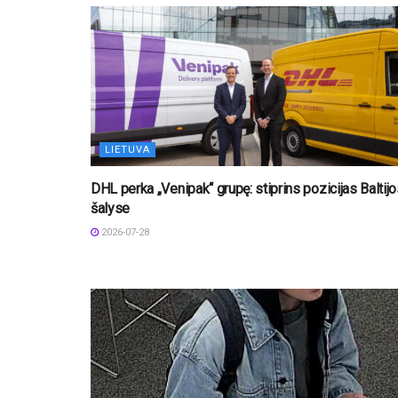
LIETUVA
DHL perka „Venipak“ grupę: stiprins pozicijas Baltij
šalyse
2026-07-28