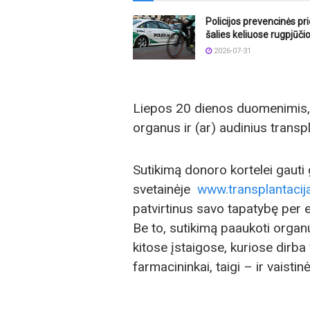
Policijos prevencinės p
šalies keliuose rugpjūči
2026-07-31
Liepos 20 dienos duomenimis, 
organus ir (ar) audinius trans
Sutikimą donoro kortelei gauti g
svetainėje
www.transplantacija
patvirtinus savo tapatybę per e
Be to, sutikimą paaukoti organu
kitose įstaigose, kuriose dirba
farmacininkai, taigi – ir vaistin