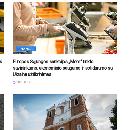
FINANSAI
os
Europos Sąjungos sankcijos „Mere“ tinklo
savininkams: ekonominio saugumo ir solidarumo su
Ukraina užtikrinimas
2026-07-25