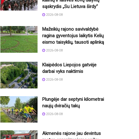
sąskrydis „Su Lietuva širdy“
2026-08-08
Mažeikių rajono savivaldybė
ragina gyventojus laikytis Kelių
eismo taisyklių, tausoti aplinką
2026-08-08
Klaipėdos Liepojos gatvėje
darbai vyks naktimis
2026-08-08
Plungėje dar septyni kilometrai
naujų dviračių takų
2026-08-08
Akmenės rajone jau devintus