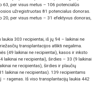
vo 63, per visus metus – 106 potencialūs
0-osios užregistruotas 81 potencialus donoras.
vo 20, per visus metus – 31 efektyvus donoras,
ukia 303 recipientai, iš jų 94 – laikinai ne
priežasčių transplantacijos atlikti negalima.
 (49 laikinai ne recipientai), kasos ir inksto
aikinai ne recipientai), širdies – 33 (9 laikinai
aikinai ne recipientas), širdies ir plaučių
 laikinai ne recipientas). 139 recipientams
nį – ragenas. Iš viso transplantacijų laukia 442