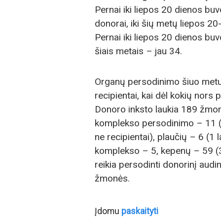
Pernai iki liepos 20 dienos bu
donorai, iki šių metų liepos 2
Pernai iki liepos 20 dienos bu
šiais metais – jau 34.
Organų persodinimo šiuo metu la
recipientai, kai dėl kokių nors 
Donoro inksto laukia 189 žmonės
komplekso persodinimo – 11 (4 l
ne recipientai), plaučių – 6 (1 l
komplekso – 5, kepenų – 59 (31
reikia persodinti donorinį audi
žmonės.
Įdomu
paskaityti