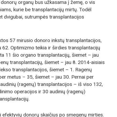
ų donorų organų bus užkasama į žemę, o vis
ams, kurie be transplantacijų mirtų. Todėl
net dvigubai, sutrumpės transplantacijos
iktos 57 mirusio donoro inkstų transplantacijos,
 62. Optimizmo teikia ir širdies transplantacijų
kta 11 šio organo transplantacijų, šiemet – jau
epenų transplantacijų, šiemet – jau 8. 2014-aisiais
plekso transplantacijos, šiemet – 1. Ragenų
 per metus – 35, šiemet – jau 30. Pernai per
audinių (ragenų) transplantacijos – iš viso 132,
inimo operacijos ir 30 audinių (ragenų)
ransplantacijų.
ei efektyvių donorų skaičius po smegenų mirties.