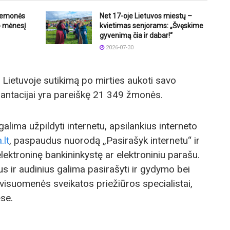
riemonės
Net 17-oje Lietuvos miestų –
o mėnesį
kvietimas senjorams: „Švęskime
gyvenimą čia ir dabar!“
2026-07-30
Lietuvoje sutikimą po mirties aukoti savo
plantacijai yra pareiškę 21 349 žmonės.
alima užpildyti internetu, apsilankius interneto
.lt
, paspaudus nuorodą „Pasirašyk internetu“ ir
lektroninę bankininkystę ar elektroniniu parašu.
s ir audinius galima pasirašyti ir gydymo bei
 visuomenės sveikatos priežiūros specialistai,
ėse.