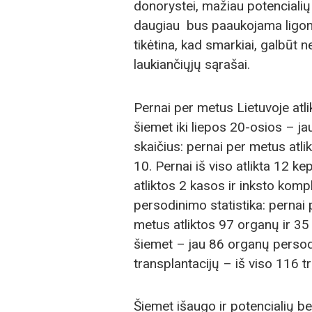
donorystei, mažiau potenciali
daugiau bus paaukojama ligoni
tikėtina, kad smarkiai, galbūt 
laukiančiųjų sąrašai.
Pernai per metus Lietuvoje atl
šiemet iki liepos 20-osios – jau
skaičius: pernai per metus atli
10. Pernai iš viso atlikta 12 k
atliktos 2 kasos ir inksto kom
persodinimo statistika: pernai
metus atliktos 97 organų ir 35 
šiemet – jau 86 organų persod
transplantacijų – iš viso 116 t
Šiemet išaugo ir potencialių b