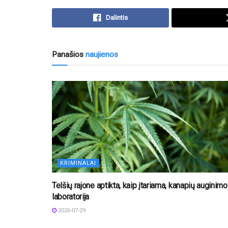
Dalintis
Panašios
naujienos
KRIMINALAI
Telšių rajone aptikta, kaip įtariama, kanapių auginimo
laboratorija
2026-07-29