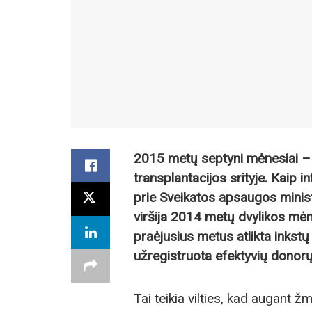
2015 metų septyni mėnesiai –
transplantacijos srityje. Kaip 
prie Sveikatos apsaugos minister
viršija 2014 metų dvylikos mė
praėjusius metus atlikta inkstų
užregistruota efektyvių donorų
Tai teikia vilties, kad augant 