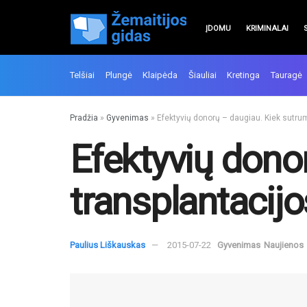
ĮDOMU
KRIMINALAI
Telšiai
Plungė
Klaipėda
Šiauliai
Kretinga
Tauragė
Pradžia
»
Gyvenimas
»
Efektyvių donorų – daugiau. Kiek sutrum
Efektyvių dono
transplantacijo
Paulius Liškauskas
2015-07-22
Gyvenimas
Naujienos