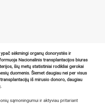
 ypač sėkmingi organų donorystės ir
informuoja Nacionalinis transplantacijos biuras
ijos, šių metų statistiniai rodikliai gerokai
nesių duomenis. Šiemet daugiau nei per visus
 transplantacijų iš mirusio donoro, daugiau
.
žmonių sąmoningumui ir aktyviau pritariant