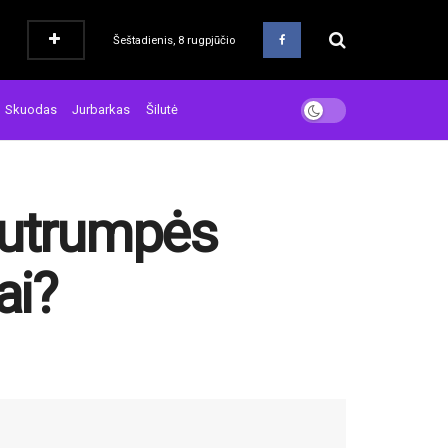
Šeštadienis, 8 rugpjūčio
Skuodas
Jurbarkas
Šilutė
 sutrumpės
ai?