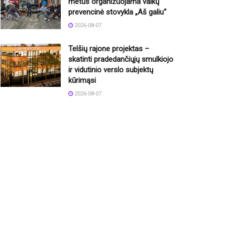
metus organizuojama vaikų
prevencinė stovykla „Aš galiu“
2026-08-07
Telšių rajone projektas –
skatinti pradedančiųjų smulkiojo
ir vidutinio verslo subjektų
kūrimąsi
2026-08-07