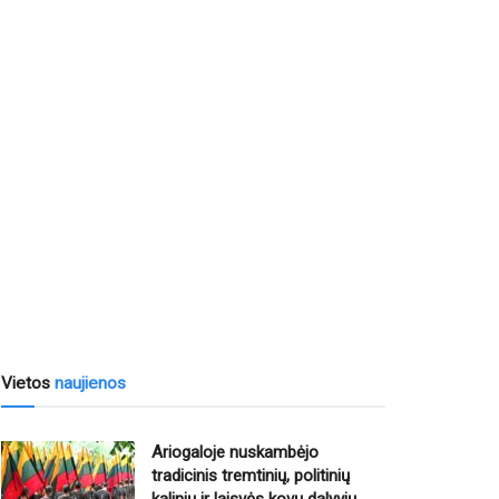
Vietos
naujienos
Ariogaloje nuskambėjo
tradicinis tremtinių, politinių
kalinių ir laisvės kovų dalyvių