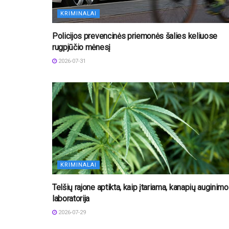
KRIMINALAI
Policijos prevencinės priemonės šalies keliuose
rugpjūčio mėnesį
2026-07-31
KRIMINALAI
Telšių rajone aptikta, kaip įtariama, kanapių auginimo
laboratorija
2026-07-29