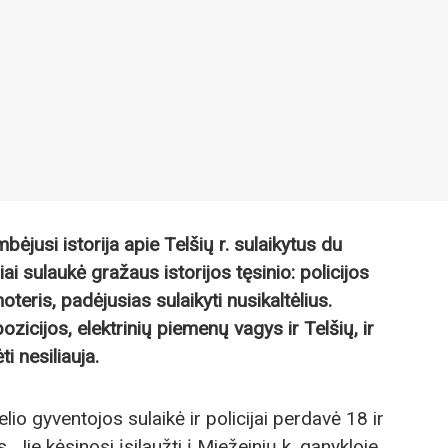
ėjusi istorija apie Telšių r. sulaikytus du
ai sulaukė gražaus istorijos tęsinio: policijos
eris, padėjusias sulaikyti nusikaltėlius.
zicijos, elektrinių piemenų vagys ir Telšių, ir
i nesiliauja.
io gyventojos sulaikė ir policijai perdavė 18 ir
Jie kėsinosi įsilaužti į Miežeinių k. ganykloje