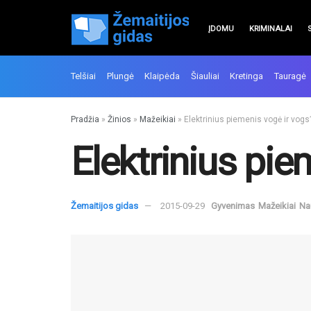
ĮDOMU
KRIMINALAI
Telšiai
Plungė
Klaipėda
Šiauliai
Kretinga
Tauragė
Pradžia
»
Žinios
»
Mažeikiai
»
Elektrinius piemenis vogė ir vogs
Elektrinius pie
Žemaitijos gidas
2015-09-29
Gyvenimas
Mažeikiai
Na