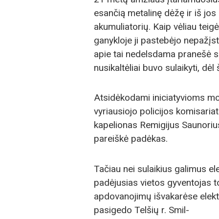
esančią metalinę dėžę ir iš jos 
akumuliatorių. Kaip vėliau tei
ganykloje ji pastebėjo nepažįst
apie tai nedelsdama pranešė sa
nusikaltėliai buvo sulaikyti, dėl
Atsidėkodami iniciatyvioms mot
vyriausiojo policijos komisaria
kapelionas Remigijus Saunorius
pareiškė padėkas.
Tačiau nei sulaikius galimus ele
padėjusias vietos gyventojas to
apdovanojimų išvakarėse elekt
pasigedo Telšių r. Smil-