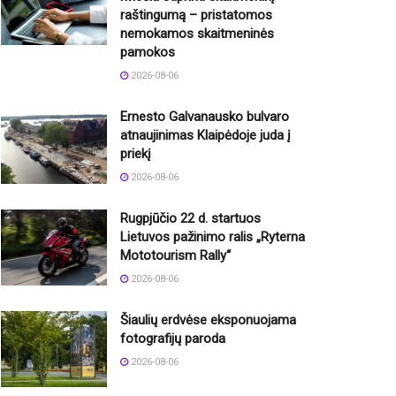
raštingumą – pristatomos
nemokamos skaitmeninės
pamokos
2026-08-06
Ernesto Galvanausko bulvaro
atnaujinimas Klaipėdoje juda į
priekį
2026-08-06
Rugpjūčio 22 d. startuos
Lietuvos pažinimo ralis „Ryterna
Mototourism Rally“
2026-08-06
Šiaulių erdvėse eksponuojama
fotografijų paroda
2026-08-06