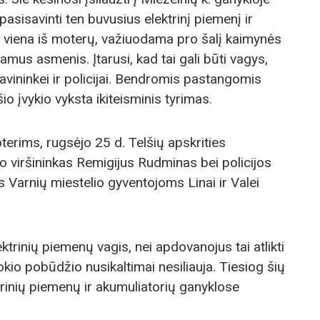
pasisavinti ten buvusius elektrinį piemenį ir
gė viena iš moterų, važiuodama pro šalį kaimynės
amus asmenis. Įtarusi, kad tai gali būti vagys,
vininkei ir policijai. Bendromis pastangomis
 šio įvykio vyksta ikiteisminis tyrimas.
erims, rugsėjo 25 d. Telšių apskrities
to viršininkas Remigijus Rudminas bei policijos
 Varnių miestelio gyventojoms Linai ir Valei
ktrinių piemenų vagis, nei apdovanojus tai atlikti
kio pobūdžio nusikaltimai nesiliauja. Tiesiog šių
rinių piemenų ir akumuliatorių ganyklose