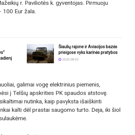
ažeikių r. Paviliotės k. gyventojas. Pirmuoju
– 100 Eur žala.
Šiaulių rajone ir Aviacijos bazės
ys“
prieigose vyks karinės pratybos
adienį
2026-08-03
nuoliai, galimai vogę elektrinius piemenis,
pėsi į Telšių apskrities PK spaudos atstovę.
ikaltimai nutinka, kaip pavyksta išaiškinti
nkai kalti dėl prastai saugomo turto. Deja, iki šiol
esulaukėme.