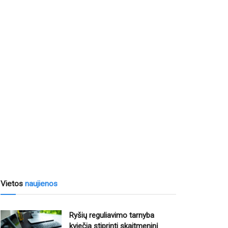
Vietos
naujienos
Ryšių reguliavimo tarnyba
kviečia stiprinti skaitmeninį