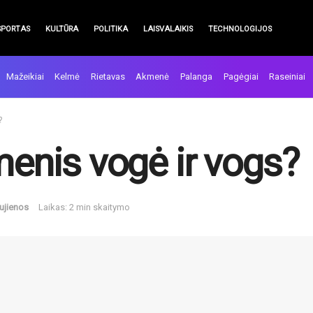
SPORTAS
KULTŪRA
POLITIKA
LAISVALAIKIS
TECHNOLOGIJOS
Mažeikiai
Kelmė
Rietavas
Akmenė
Palanga
Pagėgiai
Raseiniai
?
menis vogė ir vogs?
ujienos
Laikas: 2 min skaitymo