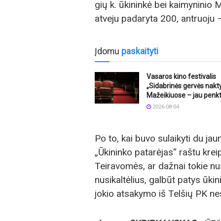
gių k. ūkininkė bei kaimyninio M
atveju padaryta 200, antruoju 
Įdomu
paskaityti
Vasaros kino festivalis
„Sidabrinės gervės nakt
Mažeikiuose – jau penkt
2026-08-04
Po to, kai buvo sulaikyti du jau
„Ūkininko patarėjas“ raštu krei
Teiravomės, ar dažnai tokie nus
nusikaltėlius, galbūt patys ūkini
jokio atsakymo iš Telšių PK n