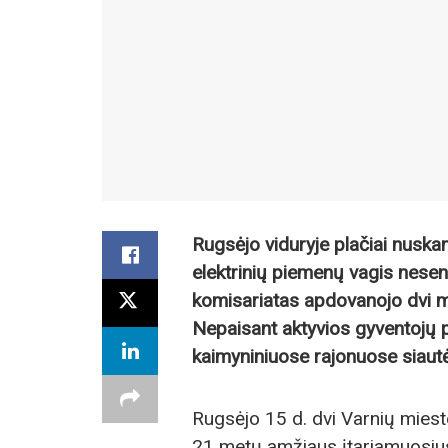
Rugsėjo viduryje plačiai nuskamb
elektrinių piemenų vagis neseni
komisariatas apdovanojo dvi mot
Nepaisant aktyvios gyventojų po
kaimyniniuose rajonuose siautėt
Rugsėjo 15 d. dvi Varnių miestel
21 metų amžiaus įtariamuosius. 