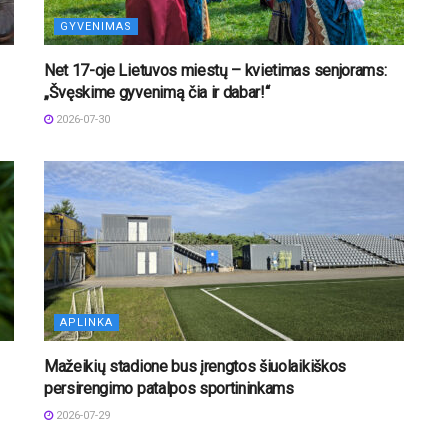
GYVENIMAS
Net 17-oje Lietuvos miestų – kvietimas senjorams:
„Švęskime gyvenimą čia ir dabar!“
2026-07-30
APLINKA
Mažeikių stadione bus įrengtos šiuolaikiškos
persirengimo patalpos sportininkams
2026-07-29