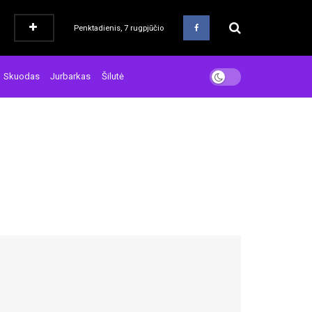
Penktadienis, 7 rugpjūčio
Skuodas
Jurbarkas
Šilutė