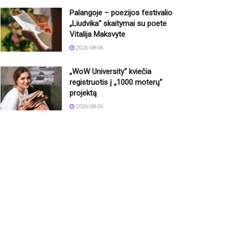
Palangoje – poezijos festivalio
„Liudvika“ skaitymai su poete
Vitalija Maksvyte
2026-08-06
„WoW University“ kviečia
registruotis į „1000 moterų“
projektą
2026-08-06