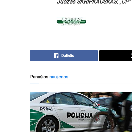
Juozas SKRIPKAUSKAS,
„ŪP“
Dalintis
Panašios
naujienos