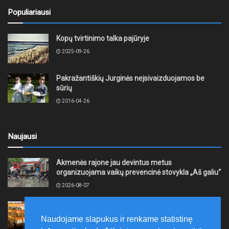
Populiariausi
Kopų tvirtinimo talka pajūryje
2025-09-26
Pakražantiškių Jurginės neįsivaizduojamos be
sūrių
2016-04-26
Naujausi
Akmenės rajone jau devintus metus
organizuojama vaikų prevencinė stovykla „Aš galiu“
2026-08-07
Telšių rajone projektas – skatinti pradedančiųjų
smulkiojo ir vidutinio verslo subjektų kūrimąsi
Naudojame slapukus ir renkame statistinę
2026-08-07