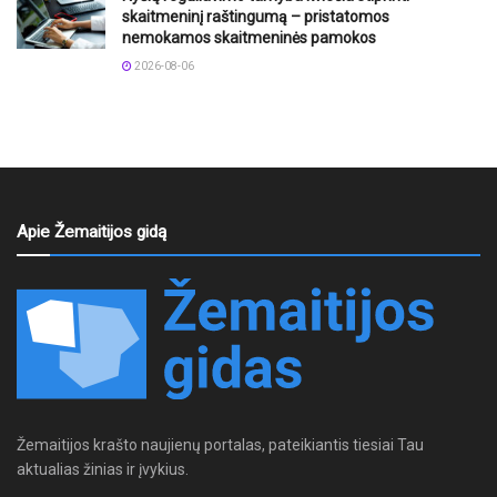
skaitmeninį raštingumą – pristatomos
nemokamos skaitmeninės pamokos
2026-08-06
Apie Žemaitijos gidą
Žemaitijos krašto naujienų portalas, pateikiantis tiesiai Tau
aktualias žinias ir įvykius.