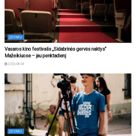
ĮDOMU
Vasaros kino festivalis „Sidabrinės gervės naktys“
Mažeikiuose – jau penktadienį
2026-08-04
ĮDOMU