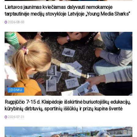
Lietuvos jaunimas kviečiamas dalyvauti nemokamoje
tarptautinėje medijų stovykloje Latvijoje „Young Media Sharks“
2026-08-03
ĮDOMU
Rugpjūčio 7-15 d. Klaipėdoje išskirtinė buriuotojiškų edukacijų,
kūrybinių dirbtuvių, sportinių iššūkių ir prizų kupina šventė
2026-07-31