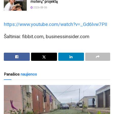
moterų“ projektą
2026-08-06
https://www.youtube.com/watch?v=_Gd6lvw7PII
Šaltiniai: fibbit.com, businessinsider.com
Panašios
naujienos