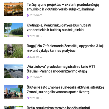
Telšių rajone projektas – skatinti pradedančiųjų
smulkiojo ir vidutinio verslo subjektų kūrimąsi
2026-08-07
Kretingoje, Penkininkų gatvėje bus nutiesti
vandentiekio ir buitinių nuotekų tinklai
2026-08-07
Rugpjūčio 7–9 dienomis Žemaičių apygardos 3-ioji
rinktinė vykdys karines pratybas
2026-08-07
„Via Lietuva“ pradeda magistralinio kelio A11
Šiauliai–Palanga modernizavimo etapą
2026-08-07
Šilutės krašto žmonės su negalia aktyviai įsitraukė į
Žmonių su negalia vasaros sporto šventę
2026-08-07
Ryšių reguliavimo tarnyba kviečia stiprinti