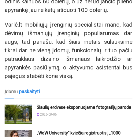
odinis kainuos 60 dolerių, o už nerūdijančio plieno
apyrankę jau reikėtų atiduoti 100 dolerių.
Varlė.lt mobiliųjų įrenginių specialistai mano, kad
dėvimų išmaniųjų įrenginių populiarumas dar
augs, tad panašu, kad šiais metais sulauksime
tikrai dar ne vieną įdomų, funkcionalų ir tuo pačiu
patrauklaus dizaino išmanaus laikrodžio ar
apyrankės pasiūlymą, o aktyvumo asistentai bus
pajėgūs stebėti kone viską.
Įdomu
paskaityti
Šiaulių erdvėse eksponuojama fotografijų paroda
2026-08-06
„WoW University“ kviečia registruotis į „1000