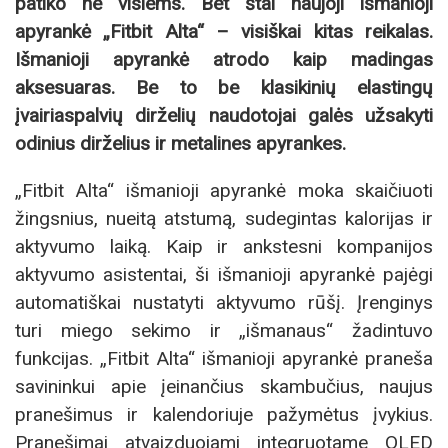
patiko ne visiems. Bet štai naujoji išmanioji
apyrankė „Fitbit Alta“ – visiškai kitas reikalas.
Išmanioji apyrankė atrodo kaip madingas
aksesuaras. Be to be klasikinių elastingų
įvairiaspalvių dirželių naudotojai galės užsakyti
odinius dirželius ir metalines apyrankes.
„Fitbit Alta“ išmanioji apyrankė moka skaičiuoti
žingsnius, nueitą atstumą, sudegintas kalorijas ir
aktyvumo laiką. Kaip ir ankstesni kompanijos
aktyvumo asistentai, ši išmanioji apyrankė pajėgi
automatiškai nustatyti aktyvumo rūšį. Įrenginys
turi miego sekimo ir „išmanaus“ žadintuvo
funkcijas. „Fitbit Alta“ išmanioji apyrankė praneša
savininkui apie įeinančius skambučius, naujus
pranešimus ir kalendoriuje pažymėtus įvykius.
Pranešimai atvaizduojami integruotame OLED