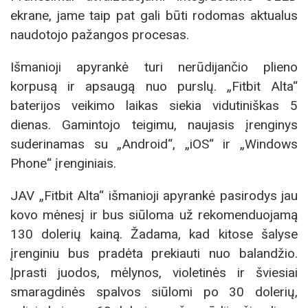
ekrane, jame taip pat gali būti rodomas aktualus
naudotojo pažangos procesas.
Išmanioji apyrankė turi nerūdijančio plieno
korpusą ir apsaugą nuo purslų. „Fitbit Alta“
baterijos veikimo laikas siekia vidutiniškas 5
dienas. Gamintojo teigimu, naujasis įrenginys
suderinamas su „Android“, „iOS“ ir „Windows
Phone“ įrenginiais.
JAV „Fitbit Alta“ išmanioji apyrankė pasirodys jau
kovo mėnesį ir bus siūloma už rekomenduojamą
130 dolerių kainą. Žadama, kad kitose šalyse
įrenginiu bus pradėta prekiauti nuo balandžio.
Įprasti juodos, mėlynos, violetinės ir šviesiai
smaragdinės spalvos siūlomi po 30 dolerių,