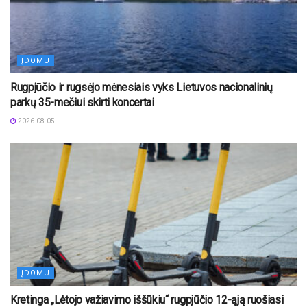
ĮDOMU
Rugpjūčio ir rugsėjo mėnesiais vyks Lietuvos nacionalinių
parkų 35-mečiui skirti koncertai
2026-08-05
ĮDOMU
Kretinga „Lėtojo važiavimo iššūkiu“ rugpjūčio 12-ąją ruošiasi