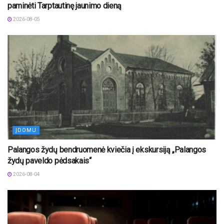
paminėti Tarptautinę jaunimo dieną
2026-08-05
ĮDOMU
Palangos žydų bendruomenė kviečia į ekskursiją „Palangos
žydų paveldo pėdsakais“
2026-08-04