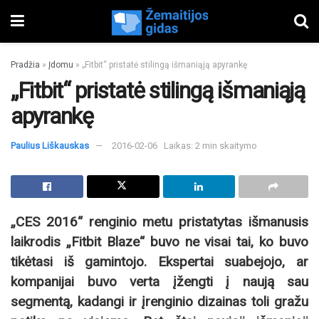
Pradžia
»
Įdomu
»
„Fitbit“ pristatė stilingą išmaniąją apyrankę
„Fitbit“ pristatė stilingą išmaniąją
apyrankę
Paulius Liškauskas
2016-02-06
Laikas: 2 min skaitymo
„CES 2016“ renginio metu pristatytas išmanusis
laikrodis „Fitbit Blaze“ buvo ne visai tai, ko buvo
tikėtasi iš gamintojo. Ekspertai suabejojo, ar
kompanijai buvo verta įžengti į naują sau
segmentą, kadangi ir įrenginio dizainas toli gražu