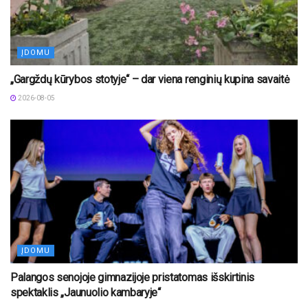
ĮDOMU
„Gargždų kūrybos stotyje“ – dar viena renginių kupina savaitė
2026-08-05
ĮDOMU
Palangos senojoje gimnazijoje pristatomas išskirtinis
spektaklis „Jaunuolio kambaryje“