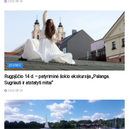
2026-08-05
ĮDOMU
Rugpjūčio 14 d. – patyriminė šokio ekskursija „Palanga.
Sugriauti ir atstatyti mitai“
2026-08-05