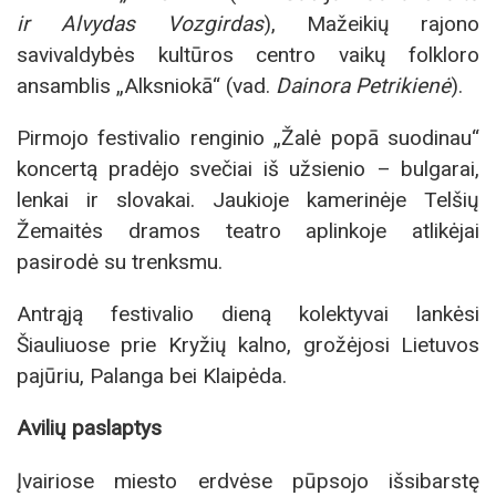
ir Alvydas Vozgirdas
), Mažeikių rajono
savivaldybės kultūros centro vaikų folkloro
ansamblis „Alksniokā“ (vad.
Dainora Petrikienė
).
Pirmojo festivalio renginio „Žalė popā suodinau“
koncertą pradėjo svečiai iš užsienio – bulgarai,
lenkai ir slovakai. Jaukioje kamerinėje Telšių
Žemaitės dramos teatro aplinkoje atlikėjai
pasirodė su trenksmu.
Antrąją festivalio dieną kolektyvai lankėsi
Šiauliuose prie Kryžių kalno, grožėjosi Lietuvos
pajūriu, Palanga bei Klaipėda.
Avilių paslaptys
Įvairiose miesto erdvėse pūpsojo išsibarstę