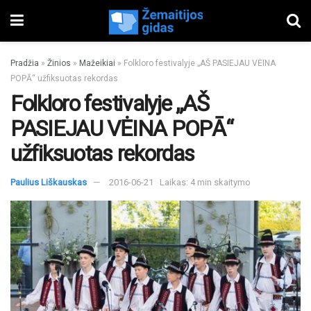
Pradžia
»
Žinios
»
Mažeikiai
»
Folkloro festivalyje „AŠ PASIEJAU VĖINA
POPĀ“ užfiksuotas rekordas
Folkloro festivalyje „AŠ
PASIEJAU VĖINA POPĀ“
užfiksuotas rekordas
Paulius Liškauskas
2016-06-21
Laikas: 4 min skaitymo