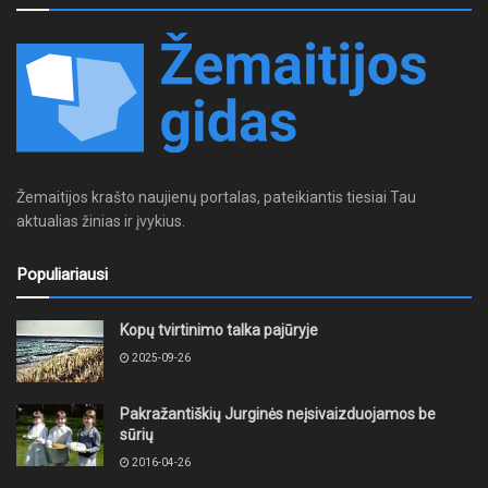
Žemaitijos krašto naujienų portalas, pateikiantis tiesiai Tau
aktualias žinias ir įvykius.
Populiariausi
Kopų tvirtinimo talka pajūryje
2025-09-26
Pakražantiškių Jurginės neįsivaizduojamos be
sūrių
2016-04-26