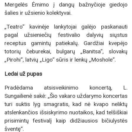
Mergelės Ėmimo į dangų bažnyčioje giedojo
šalies ir užsienio kolektyvai.
„Teatro“ kavinėje lankytojai galėjo paskanauti
pagal užsieniečių festivalio dalyvių siųstus
receptus gamintų patiekalų. Gardžiai kvepėjo
totorių čeburekai, bulgarų „Banitsa“, slovakų
„Pirohi“, latvių „Ligo“ sūris ir lenkų „Moshole“.
Ledai už pupas
Pradėdama atsisveikinimo koncertą, L.
Sungailienė sakė: „Šio vakaro uždarymo koncertas
turi suktis lyg smagratis, kad nė kvapo neliktų
atslenkančios išsiskyrimo nuotaikos, kad telšiškiai
prisimintų festivalį kaip didžiausios bičiulystės
šventę“.