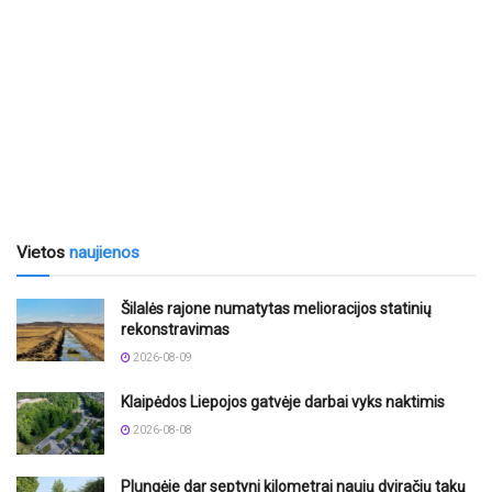
Vietos
naujienos
Šilalės rajone numatytas melioracijos statinių
rekonstravimas
2026-08-09
Klaipėdos Liepojos gatvėje darbai vyks naktimis
2026-08-08
Plungėje dar septyni kilometrai naujų dviračių takų