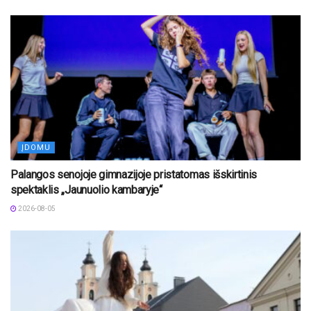
ĮDOMU
Palangos senojoje gimnazijoje pristatomas išskirtinis
spektaklis „Jaunuolio kambaryje“
2026-08-05