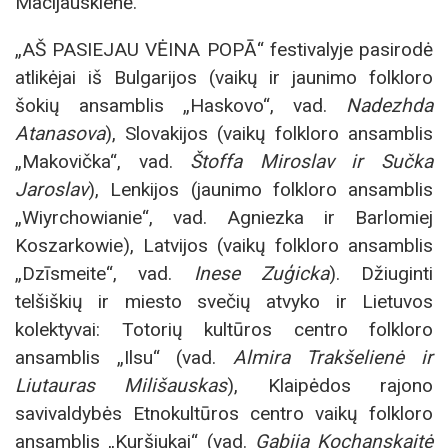
Macijauskienė.
„AŠ PASIEJAU VĖINA POPĀ“ festivalyje pasirodė
atlikėjai iš Bulgarijos (vaikų ir jaunimo folkloro
šokių ansamblis „Haskovo“, vad.
Nadezhda
Atanasova
), Slovakijos (vaikų folkloro ansamblis
„Makovička“, vad.
Štoffa Miroslav ir Sučka
Jaroslav
), Lenkijos (jaunimo folkloro ansamblis
„Wiyrchowianie“, vad. Agniezka ir Barlomiej
Koszarkowie), Latvijos (vaikų folkloro ansamblis
„Dzīsmeite“, vad.
Inese Zuģicka
). Džiuginti
telšiškių ir miesto svečių atvyko ir Lietuvos
kolektyvai: Totorių kultūros centro folkloro
ansamblis „Ilsu“ (vad.
Almira Trakšelienė ir
Liutauras Milišauskas
), Klaipėdos rajono
savivaldybės Etnokultūros centro vaikų folkloro
ansamblis „Kuršiukai“ (vad.
Gabija Kochanskaitė