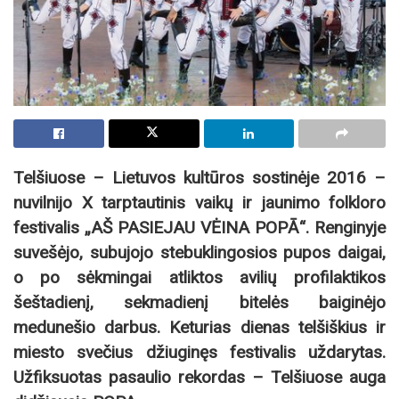
Telšiuose – Lietuvos kultūros sostinėje 2016 –
nuvilnijo X tarptautinis vaikų ir jaunimo folkloro
festivalis „AŠ PASIEJAU VĖINA POPĀ“. Renginyje
suvešėjo, subujojo stebuklingosios pupos daigai,
o po sėkmingai atliktos avilių profilaktikos
šeštadienį, sekmadienį bitelės baiginėjo
medunešio darbus. Keturias dienas telšiškius ir
miesto svečius džiuginęs festivalis uždarytas.
Užfiksuotas pasaulio rekordas – Telšiuose auga