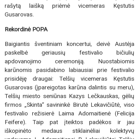
rašytą laišką priėmė vicemeras Kęstutis
Gusarovas.
Rekordinė POPA
Baigiantis šventiniam koncertui, deivė Austėja
paskelbė geriausių festivalio bičiulių
apdovanojimo ceremoniją. Nuostabiomis
karūnomis pasidabino labiausiai prie festivalio
prisidėję draugai: Telšių vicemeras Kęstutis
Gusarovas (įpareigotas karūna dalintis su meru),
Telšių miesto seniūnas Kazys Lečkauskas, gėlių
firmos „Skinta“ savininkė Birutė Lekavičiūtė, viso
festivalio režisierė Laima Adomaitienė (Felicija
Feifere). Taip pat įteiktos padėkos ir jau
iškopinėto medaus stiklainėliai kolektyvų