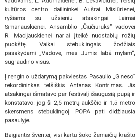
vadovams, L. Adomaitienei, B. Lekavičiūtei, Telšių
kultūros centro dailininkei Aušrai Misiūrienei,
ryšiams su užsieniu atsakingai Laimai
Simanauskienei. Ansamblio „Čiučiuruks“ vadovei
R. Macijauskienei nariai įteikė nuostabių rožių
puokštę. Vaikai stebuklingais žodžiais
pasakydami „Vadove, mes Jumis labā mylam“,
sugraudino visus.
Į renginio uždarymą pakviestas Pasaulio „Gineso“
rekordininkas telšiškis Antanas Kontrimas. Jis
atsakingai išmatavo per festivalį išaugusią pupą ir
konstatavo: jog ši 2,5 metrų aukščio ir 1,5 metro
skersmens stebuklingoji POPA pati didžiausia
pasaulyje.
Baigiantis šventei, visi kartu šoko žemaičių krašto