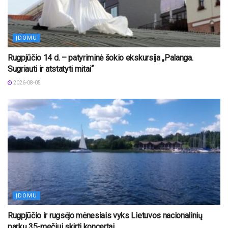
ĮDOMU
Rugpjūčio 14 d. – patyriminė šokio ekskursija „Palanga.
Sugriauti ir atstatyti mitai“
2026-08-05
ĮDOMU
Rugpjūčio ir rugsėjo mėnesiais vyks Lietuvos nacionalinių
parkų 35-mečiui skirti koncertai