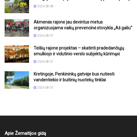
2026-08-08
Akmenės rajone jau devintus metus
organizuojama vaikų prevencinė stovykla „Aš galiu“
2026-08-07
Telšių rajone projektas – skatinti pradedančiųjų
smulkiojo ir vidutinio verslo subjektų kūrimąsi
2026-08-07
Kretingoje, Penkininkų gatvėje bus nutiesti
vandentiekio ir buitinių nuotekų tinklai
2026-08-07
Apie Žemaitijos gidą