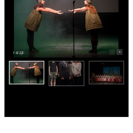
-
+
1
Iš 23