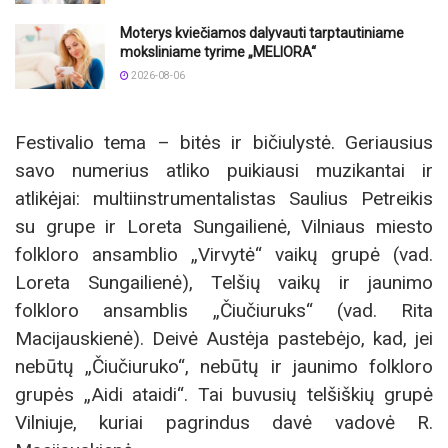
Moterys kviečiamos dalyvauti tarptautiniame
moksliniame tyrime „MELIORA“
2026-08-06
Festivalio tema – bitės ir bičiulystė. Geriausius
savo numerius atliko puikiausi muzikantai ir
atlikėjai: multiinstrumentalistas Saulius Petreikis
su grupe ir Loreta Sungailienė, Vilniaus miesto
folkloro ansamblio „Virvytė“ vaikų grupė (vad.
Loreta Sungailienė), Telšių vaikų ir jaunimo
folkloro ansamblis „Čiučiuruks“ (vad. Rita
Macijauskienė). Deivė Austėja pastebėjo, kad, jei
nebūtų „Čiučiuruko“, nebūtų ir jaunimo folkloro
grupės „Aidi ataidi“. Tai buvusių telšiškių grupė
Vilniuje, kuriai pagrindus davė vadovė R.