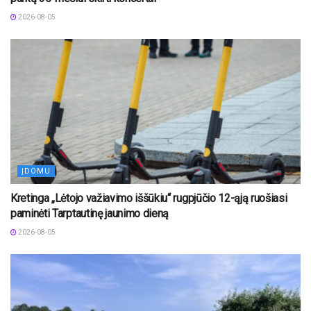
2026-08-05
ĮDOMU
Kretinga „Lėtojo važiavimo iššūkiu“ rugpjūčio 12-ąją ruošiasi
paminėti Tarptautinę jaunimo dieną
2026-08-05