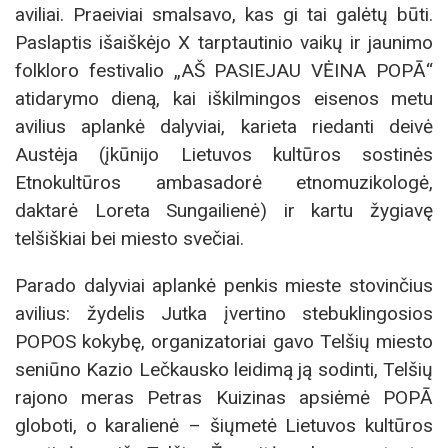
aviliai. Praeiviai smalsavo, kas gi tai galėtų būti.
Paslaptis išaiškėjo X tarptautinio vaikų ir jaunimo
folkloro festivalio „AŠ PASIEJAU VĖINA POPĀ“
atidarymo dieną, kai iškilmingos eisenos metu
avilius aplankė dalyviai, karieta riedanti deivė
Austėja (įkūnijo Lietuvos kultūros sostinės
Etnokultūros ambasadorė etnomuzikologė,
daktarė Loreta Sungailienė) ir kartu žygiavę
telšiškiai bei miesto svečiai.
Parado dalyviai aplankė penkis mieste stovinčius
avilius: žydelis Jutka įvertino stebuklingosios
POPOS kokybę, organizatoriai gavo Telšių miesto
seniūno Kazio Lečkausko leidimą ją sodinti, Telšių
rajono meras Petras Kuizinas apsiėmė POPĀ
globoti, o karalienė – šiųmetė Lietuvos kultūros