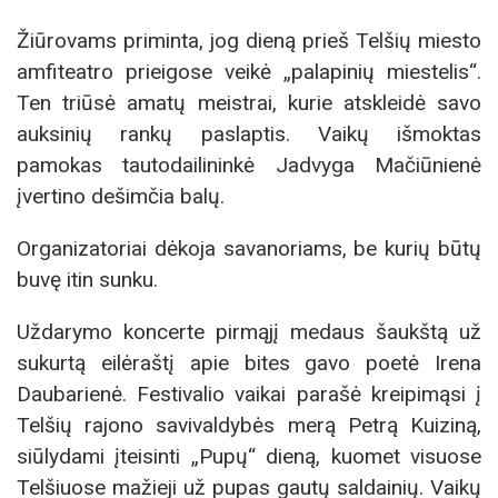
Žiūrovams priminta, jog dieną prieš Telšių miesto
amfiteatro prieigose veikė „palapinių miestelis“.
Ten triūsė amatų meistrai, kurie atskleidė savo
auksinių rankų paslaptis. Vaikų išmoktas
pamokas tautodailininkė Jadvyga Mačiūnienė
įvertino dešimčia balų.
Organizatoriai dėkoja savanoriams, be kurių būtų
buvę itin sunku.
Uždarymo koncerte pirmąjį medaus šaukštą už
sukurtą eilėraštį apie bites gavo poetė Irena
Daubarienė. Festivalio vaikai parašė kreipimąsi į
Telšių rajono savivaldybės merą Petrą Kuiziną,
siūlydami įteisinti „Pupų“ dieną, kuomet visuose
Telšiuose mažieji už pupas gautų saldainių. Vaikų