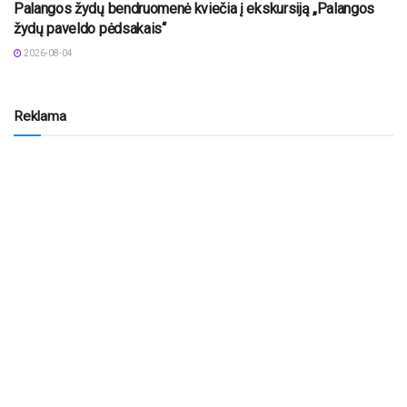
Palangos žydų bendruomenė kviečia į ekskursiją „Palangos
žydų paveldo pėdsakais“
2026-08-04
Reklama