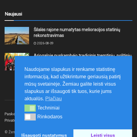
Naujausi
Šilalės rajone numatytas melioracijos statinių
rekonstravimas
2026-08-09
Ariogaloje nuskambėjo tradicinis tremtinių, politinių
kalinių ir laisvės kovų dalyvių sąskrydis „Su Lietuva
širdy“
Naudojame slapukus ir renkame statistinę
2026-08-08
informaciją, kad užtikrintume geriausią patirtį
mūsų svetainėje. Žemiau galite leisti visus
slapukus ar išsaugoti tik tuos, kurie jums
aktualūs.
Plačiau
Techniniai
Techniniai
Paskelbk naujieną
Rašyti redakcijai
Reklama
Rinkodaros
Rinkodaros
Privatumo politika
Susisiekite
© Žemaitijos gidas.
Išsaugoti nustatymus
Leisti visus