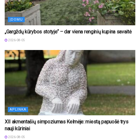
ĮDOMU
„Gargždų kūrybos stotyje“ – dar viena renginių kupina savaitė
2026-08-05
APLINKA
XII akmentašių simpoziumas Kelmėje: miestą papuošė trys
nauji kūriniai
2026-08-05