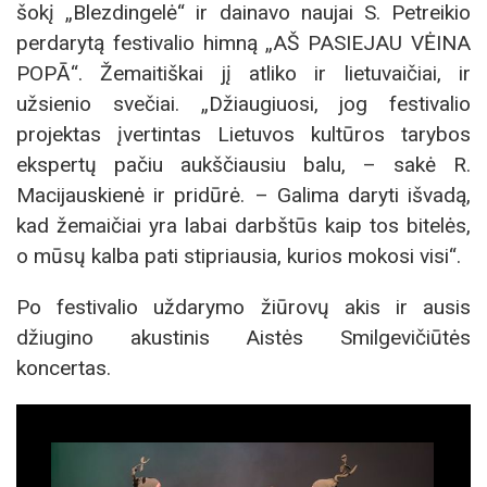
šokį „Blezdingelė“ ir dainavo naujai S. Petreikio
perdarytą festivalio himną „AŠ PASIEJAU VĖINA
POPĀ“. Žemaitiškai jį atliko ir lietuvaičiai, ir
užsienio svečiai. „Džiaugiuosi, jog festivalio
projektas įvertintas Lietuvos kultūros tarybos
ekspertų pačiu aukščiausiu balu, – sakė R.
Macijauskienė ir pridūrė. – Galima daryti išvadą,
kad žemaičiai yra labai darbštūs kaip tos bitelės,
o mūsų kalba pati stipriausia, kurios mokosi visi“.
Po festivalio uždarymo žiūrovų akis ir ausis
džiugino akustinis Aistės Smilgevičiūtės
koncertas.