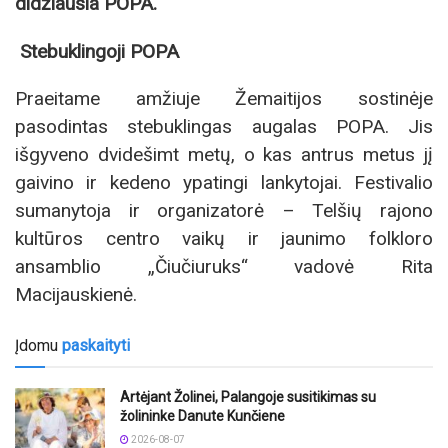
didžiausia POPA.
Stebuklingoji POPA
Praeitame amžiuje Žemaitijos sostinėje
pasodintas stebuklingas augalas POPA. Jis
išgyveno dvidešimt metų, o kas antrus metus jį
gaivino ir kedeno ypatingi lankytojai. Festivalio
sumanytoja ir organizatorė – Telšių rajono
kultūros centro vaikų ir jaunimo folkloro
ansamblio „Čiučiuruks“ vadovė Rita
Macijauskienė.
Įdomu
paskaityti
Artėjant Žolinei, Palangoje susitikimas su
žolininke Danute Kunčiene
2026-08-07