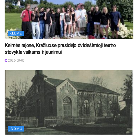
KELMĖ
Kelmės rajone, Kražiuose prasidėjo dvidešimtoji teatro
stovykla vaikams ir jaunimui
2026-08-05
ĮDOMU