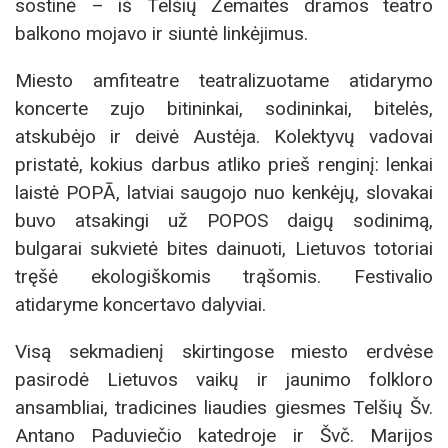
sostinė – iš Telšių Žemaitės dramos teatro
balkono mojavo ir siuntė linkėjimus.
Miesto amfiteatre teatralizuotame atidarymo
koncerte zujo bitininkai, sodininkai, bitelės,
atskubėjo ir deivė Austėja. Kolektyvų vadovai
pristatė, kokius darbus atliko prieš renginį: lenkai
laistė POPĀ, latviai saugojo nuo kenkėjų, slovakai
buvo atsakingi už POPOS daigų sodinimą,
bulgarai sukvietė bites dainuoti, Lietuvos totoriai
tręšė ekologiškomis trąšomis. Festivalio
atidaryme koncertavo dalyviai.
Visą sekmadienį skirtingose miesto erdvėse
pasirodė Lietuvos vaikų ir jaunimo folkloro
ansambliai, tradicines liaudies giesmes Telšių Šv.
Antano Paduviečio katedroje ir Švč. Marijos