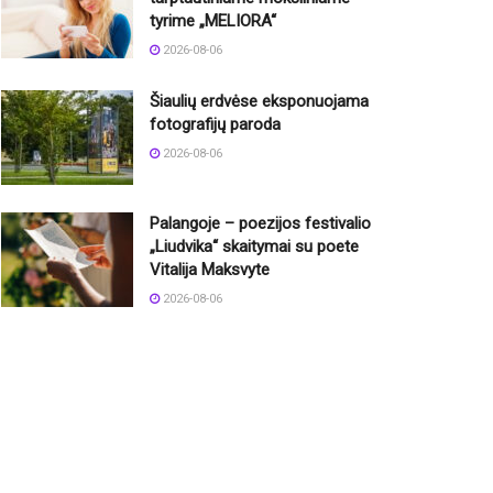
tyrime „MELIORA“
2026-08-06
Šiaulių erdvėse eksponuojama
fotografijų paroda
2026-08-06
Palangoje – poezijos festivalio
„Liudvika“ skaitymai su poete
Vitalija Maksvyte
2026-08-06