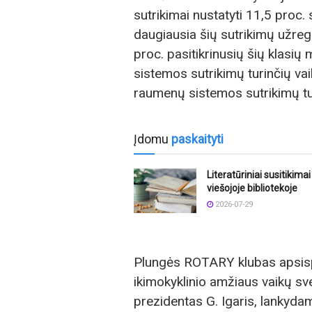
sutrikimai nustatyti 11,5 proc.
daugiausia šių sutrikimų užreg
proc. pasitikrinusių šių klasi
sistemos sutrikimų turinčių vai
raumenų sistemos sutrikimų tur
Įdomu
paskaityti
Literatūriniai susitikima
viešojoje bibliotekoje
2026-07-29
Plungės ROTARY klubas apsisp
ikimokyklinio amžiaus vaikų 
prezidentas G. Igaris, lankyda