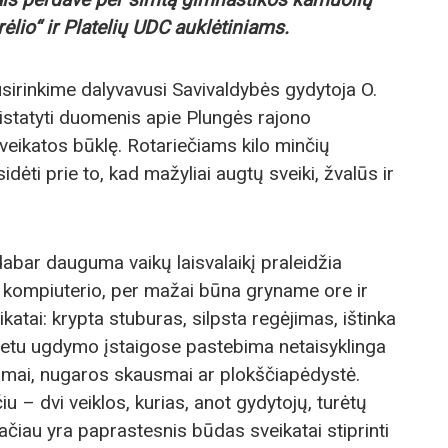
rėlio“ ir Platelių UDC auklėtiniams.
irinkime dalyvavusi Savivaldybės gydytoja O.
istatyti duomenis apie Plungės rajono
veikatos būklę. Rotariečiams kilo minčių
ėti prie to, kad mažyliai augtų sveiki, žvalūs ir
abar dauguma vaikų laisvalaikį praleidžia
ar kompiuterio, per mažai būna gryname ore ir
eikatai: krypta stuburas, silpsta regėjimas, ištinka
metu ugdymo įstaigose pastebima netaisyklinga
pimai, nugaros skausmai ar plokščiapėdystė.
u – dvi veiklos, kurias, anot gydytojų, turėtų
Tačiau yra paprastesnis būdas sveikatai stiprinti