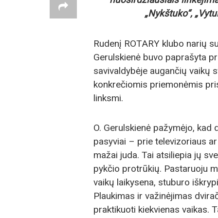
„Nykštuko“, „Vytu
Rudenį ROTARY klubo narių sus
Gerulskienė buvo paprašyta pr
savivaldybėje augančių vaikų s
konkrečiomis priemonėmis prisid
linksmi.
O. Gerulskienė pažymėjo, kad d
pasyviai – prie televizoriaus 
mažai juda. Tai atsiliepia jų sv
pykčio protrūkių. Pastaruoju 
vaikų laikysena, stuburo iškry
Plaukimas ir važinėjimas dvirači
praktikuoti kiekvienas vaikas. 