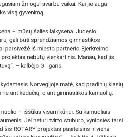
gusiam žmogui svarbu vaikai. Kai jie auga
 liks visą gyvenimą.
ikysena – mūsų šalies laikysena. Judesio
uru, gali būti sprendžiamos gimnastikos
iai parsivežė iš miesto partnerio Bjerkreimo.
projektas nebūtų vienkartinis. Manau, kad jis
tuvą“, – kalbėjo G. Igaris.
ankydamasis Norvegijoje matė, kad pradinių klasių
 ne ant kėdučių, o ant gimnastikos kamuolių.
muolio – iššūkis visam kūnui. Su kamuoliais
aumenis. Jei neturi tvirto stuburo, vyniosies tarsi
ad šis ROTARY projektas pasiteisins ir viena