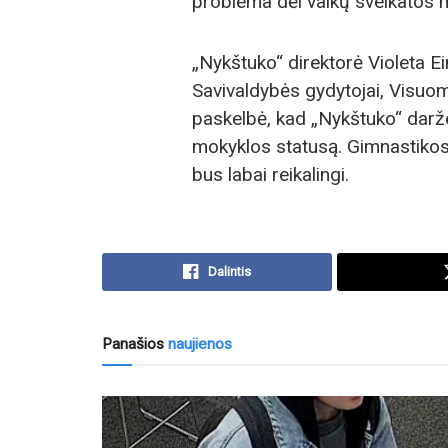
problema dėl vaikų sveikatos m
„Nykštuko“ direktorė Violeta Ei
Savivaldybės gydytojai, Visuom
paskelbė, kad „Nykštuko“ darž
mokyklos statusą. Gimnastikos 
bus labai reikalingi.
Dalintis
Panašios
naujienos