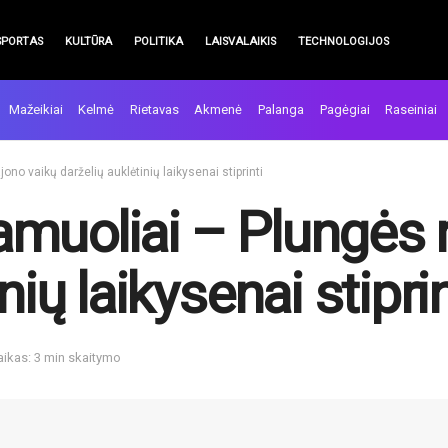
SPORTAS
KULTŪRA
POLITIKA
LAISVALAIKIS
TECHNOLOGIJOS
Mažeikiai
Kelmė
Rietavas
Akmenė
Palanga
Pagėgiai
Raseiniai
no vaikų darželių auklėtinių laikysenai stiprinti
muoliai – Plungės r
nių laikysenai stiprin
aikas: 3 min skaitymo