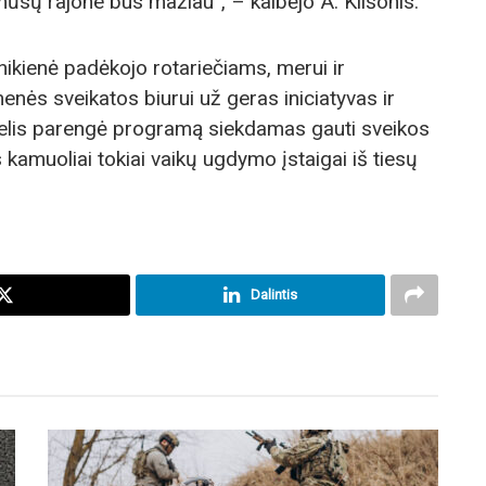
ūsų rajone bus mažiau“, – kalbėjo A. Klišonis.
nikienė padėkojo rotariečiams, merui ir
enės sveikatos biurui už geras iniciatyvas ir
elis parengė programą siekdamas gauti sveikos
kamuoliai tokiai vaikų ugdymo įstaigai iš tiesų
Dalintis