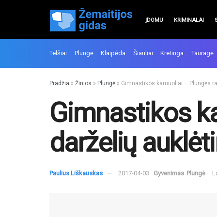
ĮDOMU
KRIMINALAI
Telšiai
Plungė
Klaipėda
Šiauliai
Kretinga
Tauragė
Pradžia
»
Žinios
»
Plungė
»
Gimnastikos kamuoliai – Plungės rajo
Gimnastikos ka
darželių auklėti
Paulius Liškauskas
2017-04-03
Gyvenimas
Plungė
L