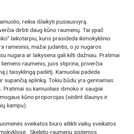
amuolio, reikia išlaikyti pusiausvyrą.
verčia dirbti daug kūno raumenų. Tai ypač
o“ laikotarpiu, kuris prasideda ikimokyklinio
a ramesnis, mažai judantis, o jo nugaros
u nugara ar laikysena gali kilti dažniau. Pratimai
liemens raumenis, juos stiprina, priverčia
ūną į taisyklingą padėtį. Kamuoliai padeda
ir supančią aplinką. Tokiu būdu yra gerinamas
. Pratimai su kamuoliais išmoko ir saugiai
i žmogaus kūno proporcijas (sėdint šlaunys ir
snių kampu).
uomenės sveikatos biuro atlikti vaikų sveikatos
mokyklose. Skeleto-raumenų sistemos