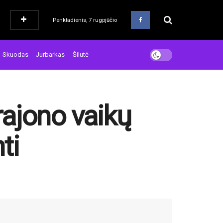
Penktadienis, 7 rugpjūčio
Skuodas
Jurbarkas
Šilutė
ajono vaikų
ti