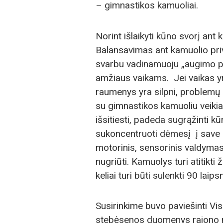
– gimnastikos kamuoliai.
Norint išlaikyti kūno svorį ant k
Balansavimas ant kamuolio pri
svarbu vadinamuoju „augimo pik
amžiaus vaikams. Jei vaikas yr
raumenys yra silpni, problemų s
su gimnastikos kamuoliu veikia 
išsitiesti, padeda sugrąžinti k
sukoncentruoti dėmesį į save 
motorinis, sensorinis valdymas
nugriūti. Kamuolys turi atitikt
keliai turi būti sulenkti 90 laip
Susirinkime buvo paviešinti Vis
stebėsenos duomenys rajono 