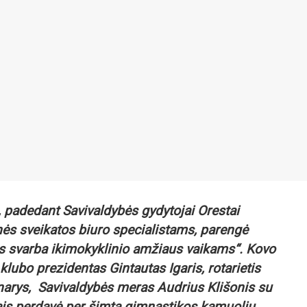
padedant Savivaldybės gydytojai Orestai
ės sveikatos biuro specialistams, parengė
s svarba ikimokyklinio amžiaus vaikams“. Kovo
ubo prezidentas Gintautas Igaris, rotarietis
 narys, Savivaldybės meras Audrius Klišonis su
ais perdavė per šimtą gimnastikos kamuolių