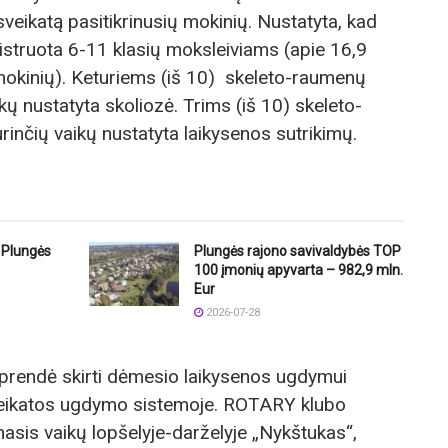
 sveikatą pasitikrinusių mokinių. Nustatyta, kad
istruota 6-11 klasių moksleiviams (apie 16,9
ų mokinių). Keturiems (iš 10) skeleto-raumenų
kų nustatyta skoliozė. Trims (iš 10) skeleto-
inčių vaikų nustatyta laikysenos sutrikimų.
i Plungės
Plungės rajono savivaldybės TOP
100 įmonių apyvarta – 982,9 mln.
Eur
2026-07-28
rendė skirti dėmesio laikysenos ugdymui
sveikatos ugdymo sistemoje. ROTARY klubo
masis vaikų lopšelyje-darželyje „Nykštukas“,