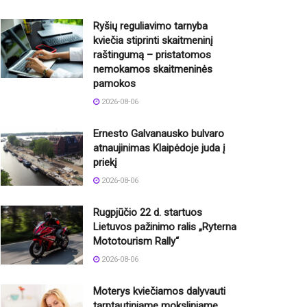
Ryšių reguliavimo tarnyba
kviečia stiprinti skaitmeninį
raštingumą – pristatomos
nemokamos skaitmeninės
pamokos
2026-08-06
Ernesto Galvanausko bulvaro
atnaujinimas Klaipėdoje juda į
priekį
2026-08-06
Rugpjūčio 22 d. startuos
Lietuvos pažinimo ralis „Ryterna
Mototourism Rally“
2026-08-06
Moterys kviečiamos dalyvauti
tarptautiniame moksliniame