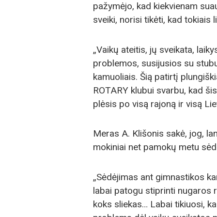
pažymėjo, kad kiekvienam suau
sveiki, norisi tikėti, kad tokiais
„Vaikų ateitis, jų sveikata, la
problemos, susijusios su stub
kamuoliais. Šią patirtį plungišk
ROTARY klubui svarbu, kad šis 
plėsis po visą rajoną ir visą Lie
Meras A. Klišonis sakė, jog, l
mokiniai net pamokų metu sėdi
„Sėdėjimas ant gimnastikos ka
labai patogu stiprinti nugaros r
koks sliekas… Labai tikiuosi, k