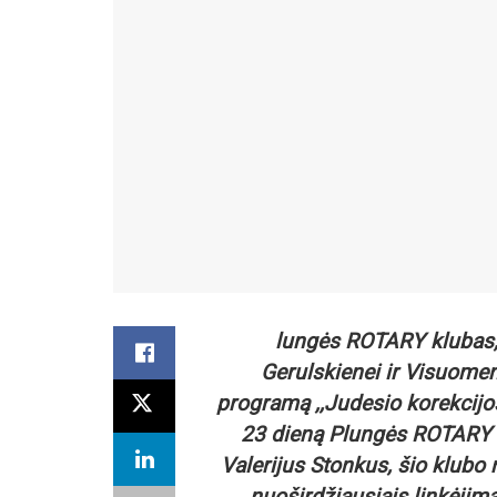
lungės ROTARY klubas, 
Gerulskienei ir Visuomen
programą ,,Judesio korekcijo
23 dieną Plungės ROTARY kl
Valerijus Stonkus, šio klubo
nuoširdžiausiais linkėjim