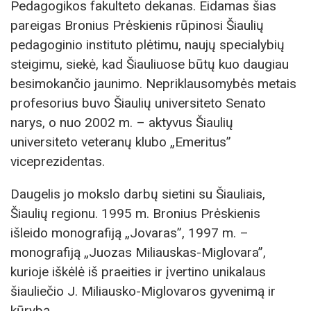
Pedagogikos fakulteto dekanas. Eidamas šias
pareigas Bronius Prėskienis rūpinosi Šiaulių
pedagoginio instituto plėtimu, naujų specialybių
steigimu, siekė, kad Šiauliuose būtų kuo daugiau
besimokančio jaunimo. Nepriklausomybės metais
profesorius buvo Šiaulių universiteto Senato
narys, o nuo 2002 m. – aktyvus Šiaulių
universiteto veteranų klubo „Emeritus”
viceprezidentas.
Daugelis jo mokslo darbų sietini su Šiauliais,
Šiaulių regionu. 1995 m. Bronius Prėskienis
išleido monografiją „Jovaras”, 1997 m. –
monografiją „Juozas Miliauskas-Miglovara”,
kurioje iškėlė iš praeities ir įvertino unikalaus
šiauliečio J. Miliausko-Miglovaros gyvenimą ir
kūrybą.