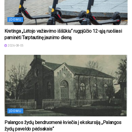
ĮDOMU
Kretinga „Lėtojo važiavimo iššūkiu“ rugpjūčio 12-ąją ruošiasi
paminėti Tarptautinę jaunimo dieną
2026-08-05
ĮDOMU
Palangos žydų bendruomenė kviečia į ekskursiją „Palangos
žydų paveldo pėdsakais“