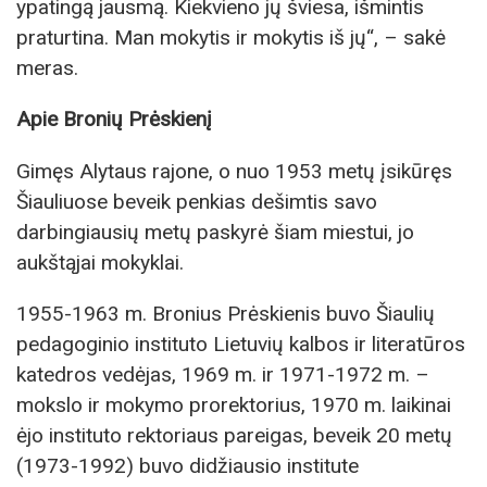
ypatingą jausmą. Kiekvieno jų šviesa, išmintis
praturtina. Man mokytis ir mokytis iš jų“, – sakė
meras.
Apie Bronių Prėskienį
Gimęs Alytaus rajone, o nuo 1953 metų įsikūręs
Šiauliuose beveik penkias dešimtis savo
darbingiausių metų paskyrė šiam miestui, jo
aukštąjai mokyklai.
1955-1963 m. Bronius Prėskienis buvo Šiaulių
pedagoginio instituto Lietuvių kalbos ir literatūros
katedros vedėjas, 1969 m. ir 1971-1972 m. –
mokslo ir mokymo prorektorius, 1970 m. laikinai
ėjo instituto rektoriaus pareigas, beveik 20 metų
(1973-1992) buvo didžiausio institute