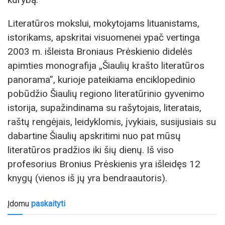
Literatūros mokslui, mokytojams lituanistams,
istorikams, apskritai visuomenei ypač vertinga
2003 m. išleista Broniaus Prėskienio didelės
apimties monografija „Šiaulių krašto literatūros
panorama”, kurioje pateikiama enciklopedinio
pobūdžio Šiaulių regiono literatūrinio gyvenimo
istorija, supažindinama su rašytojais, literatais,
raštų rengėjais, leidyklomis, įvykiais, susijusiais su
dabartine Šiaulių apskritimi nuo pat mūsų
literatūros pradžios iki šių dienų. Iš viso
profesorius Bronius Prėskienis yra išleidęs 12
knygų (vienos iš jų yra bendraautoris).
Įdomu
paskaityti