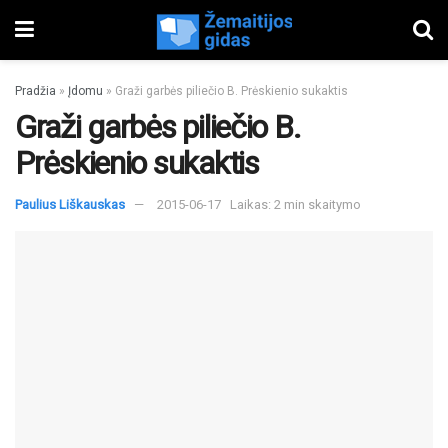
Pradžia
»
Įdomu
»
Graži garbės piliečio B. Prėskienio sukaktis
Graži garbės piliečio B.
Prėskienio sukaktis
Paulius Liškauskas
2015-06-17
Laikas: 2 min skaitymo