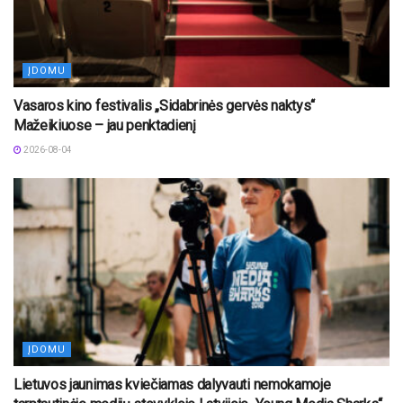
ĮDOMU
Vasaros kino festivalis „Sidabrinės gervės naktys“
Mažeikiuose – jau penktadienį
2026-08-04
ĮDOMU
Lietuvos jaunimas kviečiamas dalyvauti nemokamoje