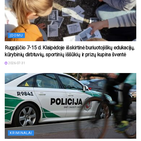
ĮDOMU
Rugpjūčio 7-15 d. Klaipėdoje išskirtinė buriuotojiškų edukacijų,
kūrybinių dirbtuvių, sportinių iššūkių ir prizų kupina šventė
2026-07-31
KRIMINALAI