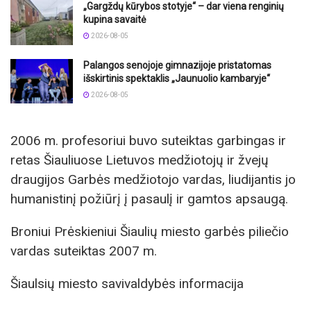
„Gargždų kūrybos stotyje“ – dar viena renginių
kupina savaitė
2026-08-05
Palangos senojoje gimnazijoje pristatomas
išskirtinis spektaklis „Jaunuolio kambaryje“
2026-08-05
2006 m. profesoriui buvo suteiktas garbingas ir
retas Šiauliuose Lietuvos medžiotojų ir žvejų
draugijos Garbės medžiotojo vardas, liudijantis jo
humanistinį požiūrį į pasaulį ir gamtos apsaugą.
Broniui Prėskieniui Šiaulių miesto garbės piliečio
vardas suteiktas 2007 m.
Šiaulsių miesto savivaldybės informacija