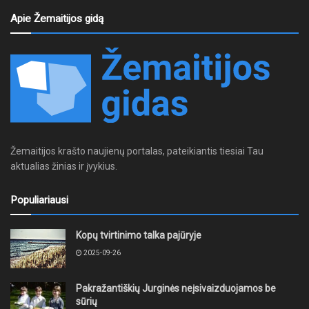
Apie Žemaitijos gidą
Žemaitijos krašto naujienų portalas, pateikiantis tiesiai Tau
aktualias žinias ir įvykius.
Populiariausi
Kopų tvirtinimo talka pajūryje
2025-09-26
Pakražantiškių Jurginės neįsivaizduojamos be
sūrių