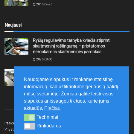
2016-04-26
Naujausi
Ryšių reguliavimo tarnyba kviečia stiprinti
skaitmeninį raštingumą – pristatomos
nemokamos skaitmeninės pamokos
2026-08-06
Ernesto Galvanausko bulvaro atnaujinimas
Klaipėdoje juda į priekį
Naudojame slapukus ir renkame statistinę
2026-08-06
informaciją, kad užtikrintume geriausią patirtį
mūsų svetainėje. Žemiau galite leisti visus
slapukus ar išsaugoti tik tuos, kurie jums
aktualūs.
Plačiau
Techniniai
Techniniai
Paskelbk naujieną
Rašyti redakcijai
Reklama
Rinkodaros
Rinkodaros
Privatumo politika
Susisiekite