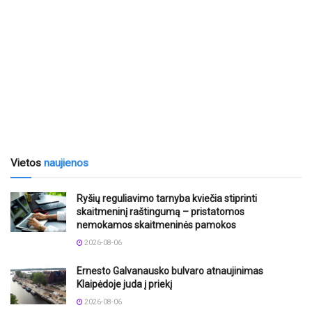
Vietos
naujienos
Ryšių reguliavimo tarnyba kviečia stiprinti
skaitmeninį raštingumą – pristatomos
nemokamos skaitmeninės pamokos
2026-08-06
Ernesto Galvanausko bulvaro atnaujinimas
Klaipėdoje juda į priekį
2026-08-06