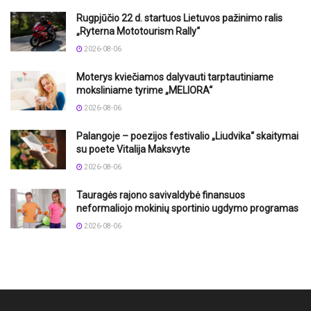
Rugpjūčio 22 d. startuos Lietuvos pažinimo ralis
„Ryterna Mototourism Rally“
2026-08-06
Moterys kviečiamos dalyvauti tarptautiniame
moksliniame tyrime „MELIORA“
2026-08-06
Palangoje – poezijos festivalio „Liudvika“ skaitymai
su poete Vitalija Maksvyte
2026-08-06
Tauragės rajono savivaldybė finansuos
neformaliojo mokinių sportinio ugdymo programas
2026-08-06