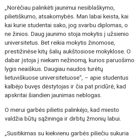
„Norėčiau palinkėti jaunimui nesiblaškymo,
pilietiškumo, atsakomybės. Man labai keista, kai
kai kurie studentai sako, jog svarbu diplomas, o
ne žinios. Daug jaunimo stoja mokytis į užsienio
universitetus. Bet reikia mokytis žinomose,
prestižinėse kitų šalių aukštosiose mokyklose. O
dabar įstoja į niekam nežinomą, kurios paruošimo
lygis neaiškus. Daugiau naudos turėtų
lietuviškuose universitetuose“, – apie studentus
kalbėjo buvęs dėstytojas ir čia pat pridūrė, kad
apskritai šiandien jaunimas neblogas.
O merui garbės pilietis palinkėjo, kad miesto
valdžia būtų sąžininga ir dirbtų žmonių labui.
„Susitikimas su kiekvienu garbės piliečiu sukuria