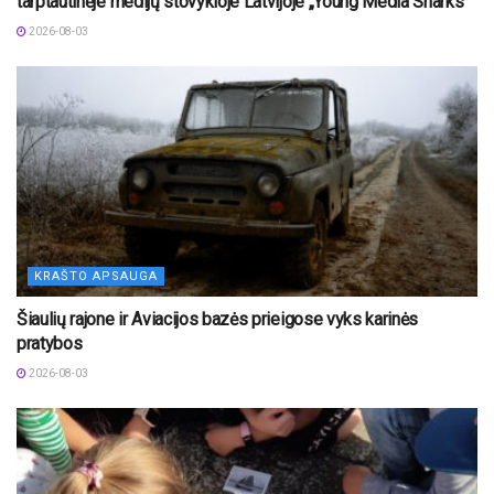
tarptautinėje medijų stovykloje Latvijoje „Young Media Sharks“
2026-08-03
KRAŠTO APSAUGA
Šiaulių rajone ir Aviacijos bazės prieigose vyks karinės
pratybos
2026-08-03