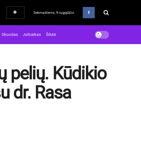
Sekmadienis, 9 rugpjūčio
Skuodas
Jurbarkas
Šilutė
 pelių. Kūdikio
u dr. Rasa