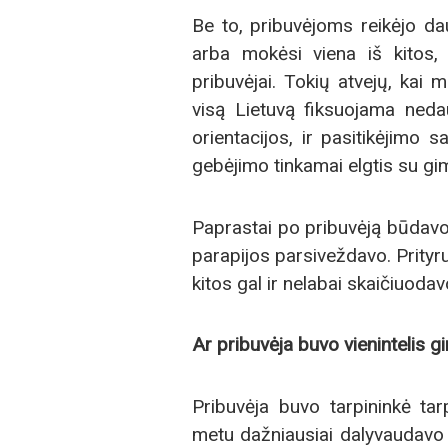
Be to, pribuvėjoms reikėjo da
arba mokėsi viena iš kitos, p
pribuvėjai. Tokių atvejų, kai
visą Lietuvą fiksuojama nedaug
orientacijos, ir pasitikėjimo 
gebėjimo tinkamai elgtis su gi
Paprastai po pribuvėją būdavo 
parapijos parsiveždavo. Prityru
kitos gal ir nelabai skaičiuoda
Ar pribuvėja buvo vienintelis
Pribuvėja buvo tarpininkė 
metu dažniausiai dalyvaudavo t