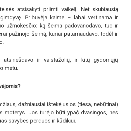
eisės atsisakyti priimti vaikelį. Net skubiausią
 gimdyvę. Pribuvėja kaime – labai vertinama ir
kio užmokesčio: ką šeima padovanodavo, tuo ir
erai pažinojo šeimą, kuriai patarnaudavo, todėl ir
o.
 atsinešdavo ir vaistažolių, ir kitų gydomųjų
mo metu.
vėjomis?
iaus, dažniausiai ištekėjusios (tiesa, nebūtinai)
os moterys. Jos turėjo būti ypač dvasingos, nes
s savybes perduos ir kūdikiui.