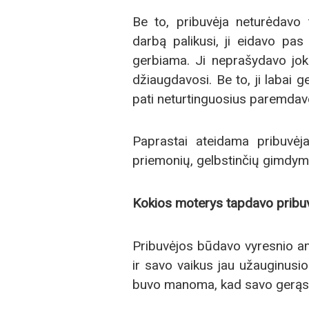
Be to, pribuvėja neturėdavo t
darbą palikusi, ji eidavo pas
gerbiama. Ji neprašydavo jo
džiaugdavosi. Be to, ji labai g
pati neturtinguosius paremdav
Paprastai ateidama pribuvėja
priemonių, gelbstinčių gimdy
Kokios moterys tapdavo pribu
Pribuvėjos būdavo vyresnio amž
ir savo vaikus jau užauginusi
buvo manoma, kad savo gerąsia