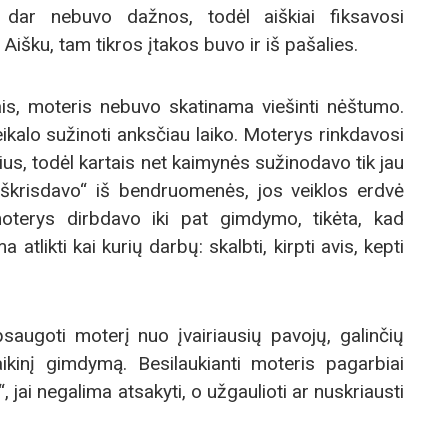
dar nebuvo dažnos, todėl aiškiai fiksavosi
i. Aišku, tam tikros įtakos buvo ir iš pašalies.
kais, moteris nebuvo skatinama viešinti nėštumo.
kalo sužinoti anksčiau laiko. Moterys rinkdavosi
s, todėl kartais net kaimynės sužinodavo tik jau
 „iškrisdavo“ iš bendruomenės, jos veiklos erdvė
terys dirbdavo iki pat gimdymo, tikėta, kad
tlikti kai kurių darbų: skalbti, kirpti avis, kepti
ugoti moterį nuo įvairiausių pavojų, galinčių
laikinį gimdymą. Besilaukianti moteris pagarbiai
 jai negalima atsakyti, o užgaulioti ar nuskriausti