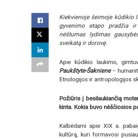
Kiekvienoje šeimoje kūdikio 
gyvenimo etapo pradžia ir 
nėštumas lydimas gausybės 
sveikatą ir dorovę.
Apie kūdikio laukimo, gimt
Paukštyte-Šakniene
– humanita
Etnologijos ir antropologijos s
Požiūris į besilaukiančią mot
kinta. Kokia buvo nėščiosios pa
Kalbėdami apie XIX a. pabaig
kultūrą, kuri formavosi pusi