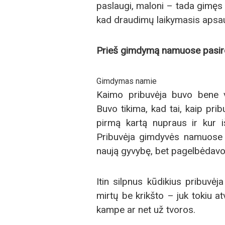
paslaugi, maloni – tada gimęs
kad draudimų laikymasis apsaug
Prieš gimdymą namuose pasiro
Gimdymas namie
Kaimo pribuvėja buvo bene v
Buvo tikima, kad tai, kaip pri
pirmą kartą nupraus ir kur iš
Pribuvėja gimdyvės namuose 
naują gyvybę, bet pagelbėdavo 
Itin silpnus kūdikius pribuvėj
mirtų be krikšto – juk tokiu at
kampe ar net už tvoros.