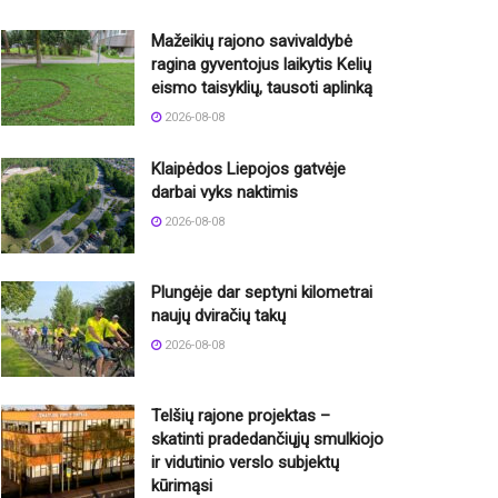
Mažeikių rajono savivaldybė
ragina gyventojus laikytis Kelių
eismo taisyklių, tausoti aplinką
2026-08-08
Klaipėdos Liepojos gatvėje
darbai vyks naktimis
2026-08-08
Plungėje dar septyni kilometrai
naujų dviračių takų
2026-08-08
Telšių rajone projektas –
skatinti pradedančiųjų smulkiojo
ir vidutinio verslo subjektų
kūrimąsi