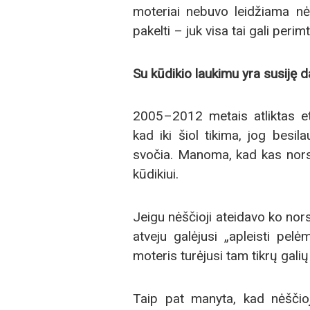
moteriai nebuvo leidžiama nė
pakelti – juk visa tai gali perimt
Su kūdikio laukimu yra susiję da
2005–2012 metais atliktas et
kad iki šiol tikima, jog besila
svočia. Manoma, kad kas nors g
kūdikiui.
Jeigu nėščioji ateidavo ko nors
atveju galėjusi „apleisti pelė
moteris turėjusi tam tikrų galių 
Taip pat manyta, kad nėščioji