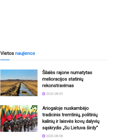
Vietos
naujienos
Šilalės rajone numatytas
melioracijos statinių
rekonstravimas
2026-08-09
Ariogaloje nuskambėjo
tradicinis tremtinių, politinių
kalinių ir laisvės kovų dalyvių
sąskrydis „Su Lietuva širdy“
2026-08-08