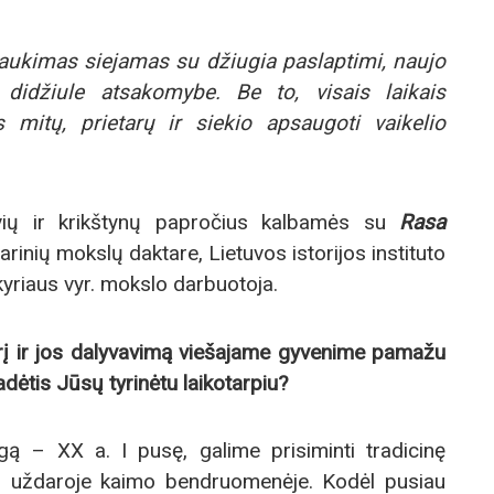
laukimas siejamas su džiugia paslaptimi, naujo
didžiule atsakomybe. Be to, visais laikais
mitų, prietarų ir siekio apsaugoti vaikelio
uvių ir krikštynų papročius kalbamės su
Rasa
rinių mokslų daktare, Lietuvos istorijos instituto
kyriaus vyr. mokslo darbuotoja.
erį ir jos dalyvavimą viešajame gyvenime pamažu
dėtis Jūsų tyrinėtu laikotarpiu?
ą – XX a. I pusę, galime prisiminti tradicinę
au uždaroje kaimo bendruomenėje. Kodėl pusiau