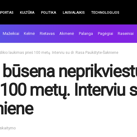
SPORTAS
KULTŪRA
POLITIKA
LAISVALAIKIS
TECHNOLOGIJOS
Mažeikiai
Kelmė
Rietavas
Akmenė
Palanga
Pagėgiai
Raseiniai
dikio laukimas prieš 100 metų. Interviu su dr. Rasa Paukštyte-Šakniene
 būsena neprikviestų
100 metų. Interviu s
niene
 skaitymo