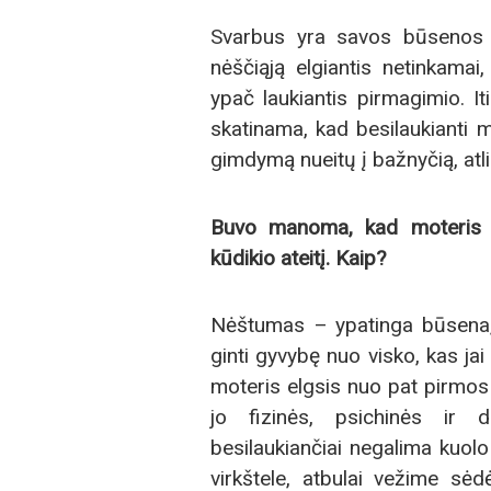
Svarbus yra savos būsenos
nėščiąją elgiantis netinkama
ypač laukiantis pirmagimio. Iti
skatinama, kad besilaukianti m
gimdymą nueitų į bažnyčią, atlik
Buvo manoma, kad moteris 
kūdikio ateitį.
Kaip?
Nėštumas – ypatinga būsena, k
ginti gyvybę nuo visko, kas ja
moteris elgsis nuo pat pirmos 
jo fizinės, psichinės ir 
besilaukiančiai negalima kuolo 
virkštele, atbulai vežime sė