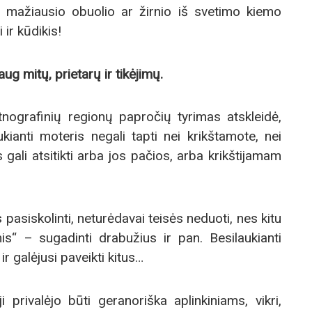
 mažiausio obuolio ar žirnio iš svetimo kiemo
i ir kūdikis!
ug mitų, prietarų ir tikėjimų.
nografinių regionų papročių tyrimas atskleidė,
ukianti moteris negali tapti nei krikštamote, nei
ali atsitikti arba jos pačios, arba krikštijamam
 pasiskolinti, neturėdavai teisės neduoti, nes kitu
mis“ – sugadinti drabužius ir pan. Besilaukianti
ir galėjusi paveikti kitus…
 privalėjo būti geranoriška aplinkiniams, vikri,