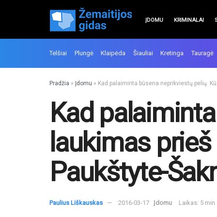
ĮDOMU
KRIMINALAI
Telšiai
Plungė
Klaipėda
Šiauliai
Kretinga
Tauragė
Pradžia
»
Įdomu
»
Kad palaiminta būsena neprikviestų pelių. Kū
Kad palaiminta
laukimas prieš 
Paukštyte-Šak
Paulius Liškauskas
2016-03-17
Įdomu
Laikas: 5 min