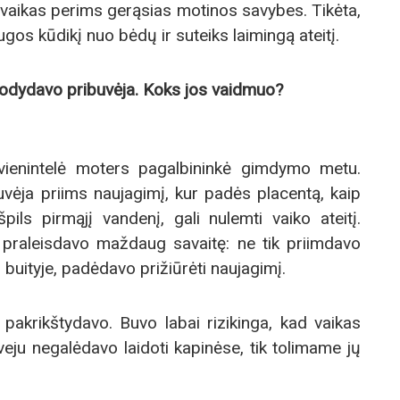
 vaikas perims gerąsias motinos savybes. Tikėta,
os kūdikį nuo bėdų ir suteiks laimingą ateitį.
dydavo pribuvėja. Koks jos vaidmuo?
ienintelė moters pagalbininkė gimdymo metu.
buvėja priims naujagimį, kur padės placentą, kaip
pils pirmąjį vandenį, gali nulemti vaiko ateitį.
praleisdavo maždaug savaitę: ne tik priimdavo
buityje, padėdavo prižiūrėti naujagimį.
a pakrikštydavo. Buvo labai rizikinga, kad vaikas
veju negalėdavo laidoti kapinėse, tik tolimame jų