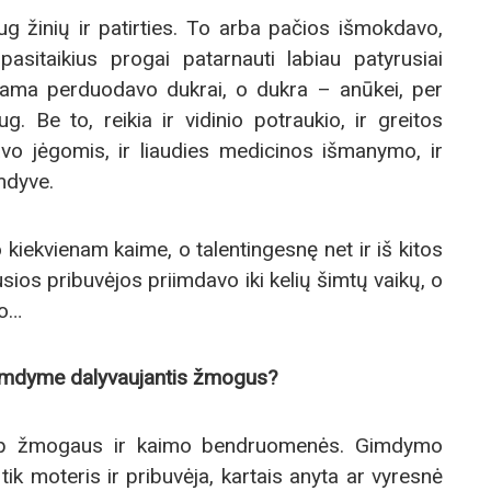
ug žinių ir patirties. To arba pačios išmokdavo,
asitaikius progai patarnauti labiau patyrusiai
 mama perduodavo dukrai, o dukra – anūkei, per
. Be to, reikia ir vidinio potraukio, ir greitos
savo jėgomis, ir liaudies medicinos išmanymo, ir
mdyve.
kiekvienam kaime, o talentingesnę net ir iš kitos
sios pribuvėjos priimdavo iki kelių šimtų vaikų, o
vo…
 gimdyme dalyvaujantis žmogus?
tarp žmogaus ir kaimo bendruomenės. Gimdymo
ik moteris ir pribuvėja, kartais anyta ar vyresnė