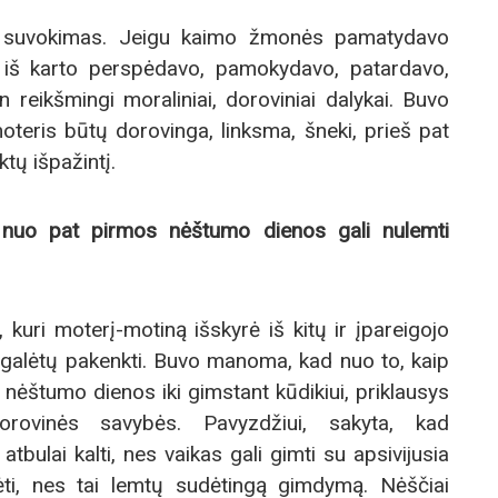
 suvokimas. Jeigu kaimo žmonės pamatydavo
i, iš karto perspėdavo, pamokydavo, patardavo,
n reikšmingi moraliniai, doroviniai dalykai. Buvo
oteris būtų dorovinga, linksma, šneki, prieš pat
tų išpažintį.
nuo pat pirmos nėštumo dienos gali nulemti
uri moterį-motiną išskyrė iš kitų ir įpareigojo
i galėtų pakenkti. Buvo manoma, kad nuo to, kaip
nėštumo dienos iki gimstant kūdikiui, priklausys
dorovinės savybės. Pavyzdžiui, sakyta, kad
atbulai kalti, nes vaikas gali gimti su apsivijusia
dėti, nes tai lemtų sudėtingą gimdymą. Nėščiai