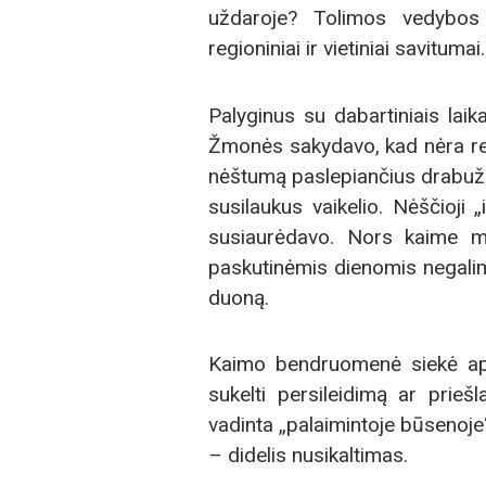
uždaroje? Tolimos vedybos 
regioniniai ir vietiniai savituma
Palyginus su dabartiniais lai
Žmonės sakydavo, kad nėra rei
nėštumą paslepiančius drabužiu
susilaukus vaikelio. Nėščioji
susiaurėdavo. Nors kaime mo
paskutinėmis dienomis negalima a
duoną.
Kaimo bendruomenė siekė apsa
sukelti persileidimą ar prieš
vadinta „palaimintoje būsenoje“,
– didelis nusikaltimas.