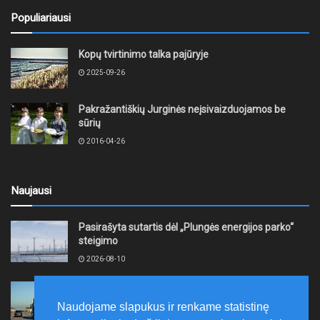
Populiariausi
Kopų tvirtinimo talka pajūryje
2025-09-26
Pakražantiškių Jurginės neįsivaizduojamos be
sūrių
2016-04-26
Naujausi
Pasirašyta sutartis dėl „Plungės energijos parko“
steigimo
2026-08-10
Vidutinės kuro kainos pirmadienį Lietuvos
degalinėse sumažėjo
Naudojame slapukus ir renkame statistinę
2026-08-10