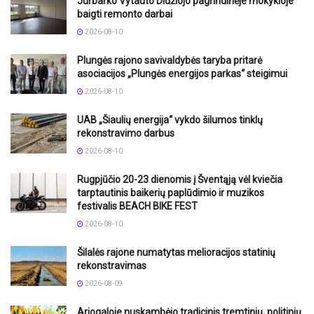
Jurbarko Vytauto Didžiojo pagrindinėje mokykloje
baigti remonto darbai
2026-08-10
Plungės rajono savivaldybės taryba pritarė
asociacijos „Plungės energijos parkas“ steigimui
2026-08-10
UAB „Šiaulių energija“ vykdo šilumos tinklų
rekonstravimo darbus
2026-08-10
Rugpjūčio 20-23 dienomis į Šventąją vėl kviečia
tarptautinis baikerių paplūdimio ir muzikos
festivalis BEACH BIKE FEST
2026-08-10
Šilalės rajone numatytas melioracijos statinių
rekonstravimas
2026-08-09
Ariogaloje nuskambėjo tradicinis tremtinių, politinių