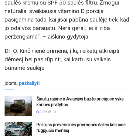
saulės kremu su SPF 50 saulės filtru. Žmogui
natūraliai sveikiausia vitamino D porcija
pasigamina tada, kai jisai pabūna saulėje tiek, kad
jo oda vos paraustų. Nėra gerai, jei ši riba
peržengiama“, – aiškino gydytoja.
Dr. O. Kinčinienė primena, į ką reikėtų atkreipti
dėmesį bei pasirūpinti, kai kartu su vaikais
būname saulėje.
Įdomu
paskaityti
Šiaulių rajone ir Aviacijos bazės prieigose vyks
karinės pratybos
2026-08-03
Policijos prevencinės priemonės šalies keliuose
rugpjūčio mėnesį