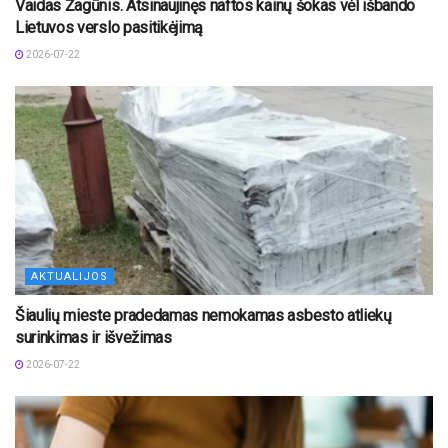
Vaidas Žagūnis. Atsinaujinęs naftos kainų šokas vėl išbando
Lietuvos verslo pasitikėjimą
2026-07-22
AKTUALIJOS
Šiaulių mieste pradedamas nemokamas asbesto atliekų
surinkimas ir išvežimas
2026-07-22