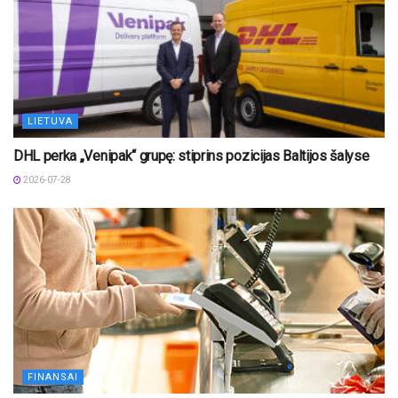
LIETUVA
DHL perka „Venipak“ grupę: stiprins pozicijas Baltijos šalyse
2026-07-28
FINANSAI