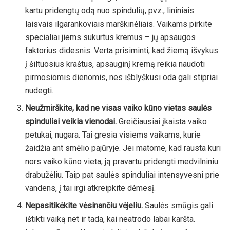
kartu pridengtų odą nuo spindulių, pvz., lininiais
laisvais ilgarankoviais marškinėliais. Vaikams pirkite
specialiai jiems sukurtus kremus – jų apsaugos
faktorius didesnis. Verta prisiminti, kad žiemą išvykus
į šiltuosius kraštus, apsauginį kremą reikia naudoti
pirmosiomis dienomis, nes išblyškusi oda gali stipriai
nudegti.
Neužmirškite, kad ne visas vaiko kūno vietas saulės
spinduliai veikia vienodai.
Greičiausiai įkaista vaiko
petukai, nugara. Tai gresia visiems vaikams, kurie
žaidžia ant smėlio pajūryje. Jei matome, kad rausta kuri
nors vaiko kūno vieta, ją pravartu pridengti medvilniniu
drabužėliu. Taip pat saulės spinduliai intensyvesni prie
vandens, į tai irgi atkreipkite dėmesį.
Nepasitikėkite vėsinančiu vėjeliu.
Saulės smūgis gali
ištikti vaiką net ir tada, kai neatrodo labai karšta.