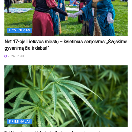
GYVENIMAS
Net 17-oje Lietuvos miestų – kvietimas senjorams: „Švęskime
gyvenimą čia ir dabar!“
2026-07-30
KRIMINALAI