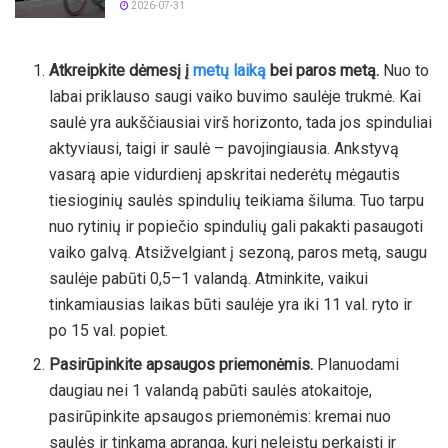
2026-07-31
Atkreipkite dėmesį į
metų laiką
bei paros metą.
Nuo to
labai priklauso saugi vaiko buvimo saulėje trukmė. Kai
saulė yra aukščiausiai virš horizonto, tada jos spinduliai
aktyviausi, taigi ir saulė – pavojingiausia. Ankstyvą
vasarą apie vidurdienį apskritai nederėtų mėgautis
tiesioginių saulės spindulių teikiama šiluma. Tuo tarpu
nuo rytinių ir popiečio spindulių gali pakakti pasaugoti
vaiko galvą. Atsižvelgiant į sezoną, paros metą, saugu
saulėje pabūti 0,5–1 valandą. Atminkite, vaikui
tinkamiausias laikas būti saulėje yra iki 11 val. ryto ir
po 15 val. popiet.
Pasirūpinkite apsaugos priemonėmis.
Planuodami
daugiau nei 1 valandą pabūti saulės atokaitoje,
pasirūpinkite apsaugos priemonėmis: kremai nuo
saulės ir tinkama apranga, kuri neleistų perkaisti ir