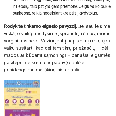
ir riebalų, taip pat yra gera priemonė. Jeigu vaiko būklė
sunkesnė, reikia nedelsiant kreiptis į gydytojus.
Rodykite tinkamo elgesio pavyzdį.
Jei sau leisime
viską, o vaiką bandysime įsprausti į rėmus, mums
vargiai pasiseks. Važiuojant į paplūdimį reikėtų su
vaiku susitarti, kad dėl tam tikrų priežasčių – dėl
mados ar būdami sąmoningi – panašiai elgsimės:
pasitepsime kremu ar pabuvę saulėje
prisidengsime marškinėliais ar šaliu.