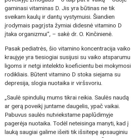
gaminasi vitaminas D. Jis yra būtinas ne tik
sveikam kaulų ir dantų vystymuisi. Šiandien
įrodymais pagrįsta žymiai didesnė vitamino D
įtaka organizmui“, – sakė dr. O. Kinčinienė.
Pasak pediatrės, šio vitamino koncentracija vaiko
kraujyje yra tiesiogiai susijusi su vaiko atsparumu
ligoms ir netgi intelekto koeficientu bei mokymosi
rodikliais. Būtent vitamino D stoka siejama su
depresija, slogia nuotaika ir viršsvoriu.
„Saulė spindulių mums tikrai reikia. Saulės naudą
ar gerą poveikį juntame daugelis, ypač vaikai.
Pabuvus saulės nutviekstame paplūdimyje
pagerėja nuotaika. Todėl neteisinga manyti, kad į
lauką saugiai galime išeiti tik išsitepę apsauginiu