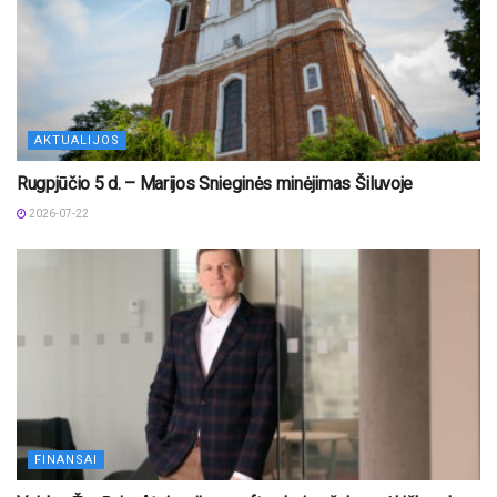
AKTUALIJOS
Rugpjūčio 5 d. – Marijos Snieginės minėjimas Šiluvoje
2026-07-22
FINANSAI