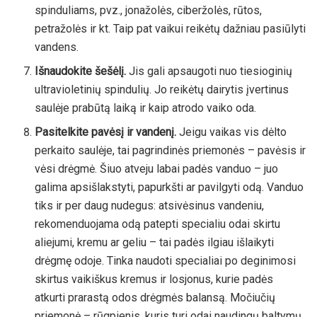
spinduliams, pvz., jonažolės, ciberžolės, rūtos,
petražolės ir kt. Taip pat vaikui reikėtų dažniau pasiūlyti
vandens.
Išnaudokite šešėlį.
Jis gali apsaugoti nuo tiesioginių
ultravioletinių spindulių. Jo reikėtų dairytis įvertinus
saulėje prabūtą laiką ir kaip atrodo vaiko oda.
Pasitelkite pavėsį ir vandenį.
Jeigu vaikas vis dėlto
perkaito saulėje, tai pagrindinės priemonės – pavėsis ir
vėsi drėgmė. Šiuo atveju labai padės vanduo – juo
galima apsišlakstyti, papurkšti ar pavilgyti odą. Vanduo
tiks ir per daug nudegus: atsivėsinus vandeniu,
rekomenduojama odą patepti specialiu odai skirtu
aliejumi, kremu ar geliu – tai padės ilgiau išlaikyti
drėgmę odoje. Tinka naudoti specialiai po deginimosi
skirtus vaikiškus kremus ir losjonus, kurie padės
atkurti prarastą odos drėgmės balansą. Močiučių
priemonė – rūgpienis, kuris turi odai naudingų baltymų