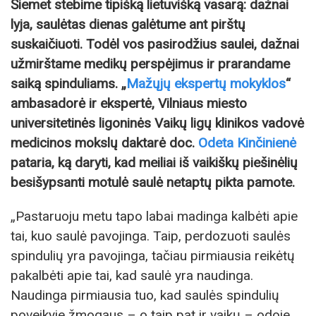
Šiemet stebime tipišką lietuvišką vasarą: dažnai
lyja, saulėtas dienas galėtume ant pirštų
suskaičiuoti. Todėl vos pasirodžius saulei, dažnai
užmirštame medikų perspėjimus ir prarandame
saiką spinduliams. „
Mažųjų ekspertų mokyklos
“
ambasadorė ir ekspertė, Vilniaus miesto
universitetinės ligoninės Vaikų ligų klinikos vadovė
medicinos mokslų daktarė doc.
Odeta Kinčinienė
pataria, ką daryti, kad meiliai iš vaikiškų piešinėlių
besišypsanti motulė saulė netaptų pikta pamote.
„Pastaruoju metu tapo labai madinga kalbėti apie
tai, kuo saulė pavojinga. Taip, perdozuoti saulės
spindulių yra pavojinga, tačiau pirmiausia reikėtų
pakalbėti apie tai, kad saulė yra naudinga.
Naudinga pirmiausia tuo, kad saulės spindulių
poveikyje žmogaus – o taip pat ir vaikų – odoje