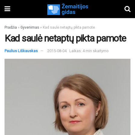
Pradžia
»
Gyvenimas
»
Kad saulė netaptų pikta pamote
Kad saulė netaptų pikta pamote
Paulius Liškauskas
2015-08-04
Laikas: 4 min skaitymo