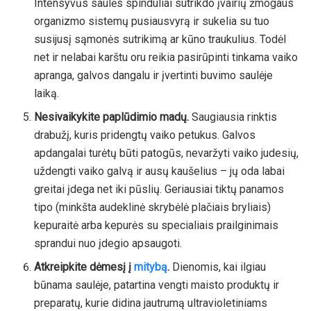
Intensyvūs saulės spinduliai sutrikdo įvairių žmogaus
organizmo sistemų pusiausvyrą ir sukelia su tuo
susijusį sąmonės sutrikimą ar kūno traukulius. Todėl
net ir nelabai karštu oru reikia pasirūpinti tinkama vaiko
apranga, galvos dangalu ir įvertinti buvimo saulėje
laiką.
Nesivaikykite paplūdimio madų.
Saugiausia rinktis
drabužį, kuris pridengtų vaiko petukus. Galvos
apdangalai turėtų būti patogūs, nevaržyti vaiko judesių,
uždengti vaiko galvą ir ausų kaušelius – jų oda labai
greitai įdega net iki pūslių. Geriausiai tiktų panamos
tipo (minkšta audeklinė skrybėlė plačiais bryliais)
kepuraitė arba kepurės su specialiais prailginimais
sprandui nuo įdegio apsaugoti.
Atkreipkite dėmesį į
mitybą
.
Dienomis, kai ilgiau
būnama saulėje, patartina vengti maisto produktų ir
preparatų, kurie didina jautrumą ultravioletiniams