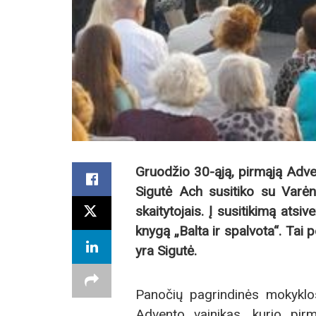
Gruodžio 30-ąją, pirmąją Advent
Sigutė Ach susitiko su Varėno
skaitytojais. Į susitikimą atsi
knygą „Balta ir spalvota“. Tai p
yra Sigutė.
Panočių pagrindinės mokyklos
Advento vainikas, kurio pir