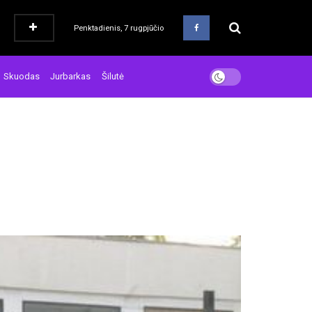
Penktadienis, 7 rugpjūčio
Skuodas
Jurbarkas
Šilutė