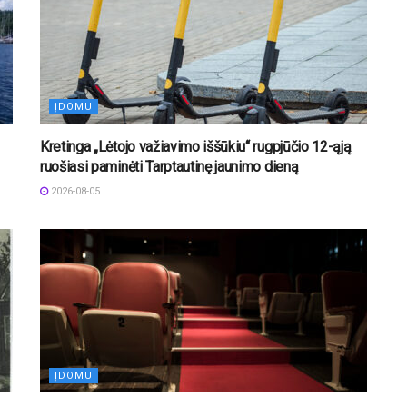
ĮDOMU
Kretinga „Lėtojo važiavimo iššūkiu“ rugpjūčio 12-ąją
ruošiasi paminėti Tarptautinę jaunimo dieną
2026-08-05
ĮDOMU