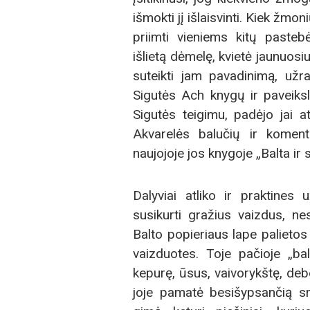
išmokti jį išlaisvinti. Kiek žmo
priimti vieniems kitų paste
išlietą dėmelę, kvietė jaunuosi
suteikti jam pavadinimą, užra
Sigutės Ach knygų ir paveiks
Sigutės teigimu, padėjo jai at
Akvarelės balučių ir koment
naujojoje jos knygoje „Balta ir 
Dalyviai atliko ir praktines 
susikurti gražius vaizdus, nes
Balto popieriaus lape palietos 
vaizduotes. Toje pačioje „bal
kepurę, ūsus, vaivorykštę, debe
joje pamatė besišypsančią s