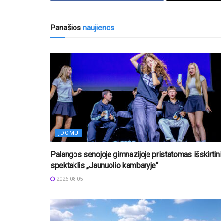
Panašios
naujienos
ĮDOMU
Palangos senojoje gimnazijoje pristatomas išskirtin
spektaklis „Jaunuolio kambaryje“
2026-08-05