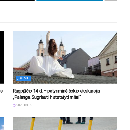
ĮDOMU
is
Rugpjūčio 14 d. – patyriminė šokio ekskursija
„Palanga. Sugriauti ir atstatyti mitai“
2026-08-05