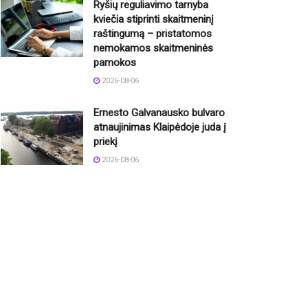
Ryšių reguliavimo tarnyba
kviečia stiprinti skaitmeninį
raštingumą – pristatomos
nemokamos skaitmeninės
pamokos
2026-08-06
Ernesto Galvanausko bulvaro
atnaujinimas Klaipėdoje juda į
priekį
2026-08-06