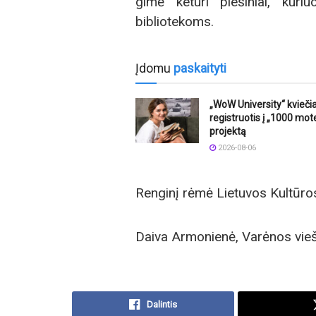
gimė keturi piešiniai, kur
bibliotekoms.
Įdomu
paskaityti
„WoW University“ kvieči
registruotis į „1000 mot
projektą
2026-08-06
Renginį rėmė Lietuvos Kultūros
Daiva Armonienė, Varėnos vieš
Dalintis