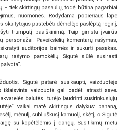
nių – tiek skirtingų pasaulių, todėl būtina pagarbiai
bėjimus, nuomones. Rodydama popieriaus lape
us skaitytojus pastebėti dėmelėje paslėptą reginį,
šyti trumputį paaiškinimą. Taip gimsta įvairūs
lų personažai. Paveikslėlių komentarų rašymas,
sikratyti auditorijos baimės ir sukurti pasakas.
arų rašymo pamokėlių Sigutė siūlė susirasti
spalvota“.
užduotis. Sigutė patarė susikaupti, vaizduotėje
 išlaisvinta vaizduotė gali padėti atrasti save.
akvarelės balutės turėjo įaudrinti susirinkusiųjų
utėje“ vaikai matė skirtingus dalykus: bananą,
sėlį, mėnulį, subliuškusį kamuolį, skėtį, o Sigutė
raigę su kopėtėlėmis į dangų. Susitikimų metu