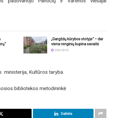
iuos padovanojo Panočių ir Varėnos viešajai
a
„Gargždų kūrybos stotyje“ – dar
erų“
viena renginių kupina savaitė
2026-08-05
 ministerija, Kultūros taryba.
osios bibliotekos metodininkė
Dalintis