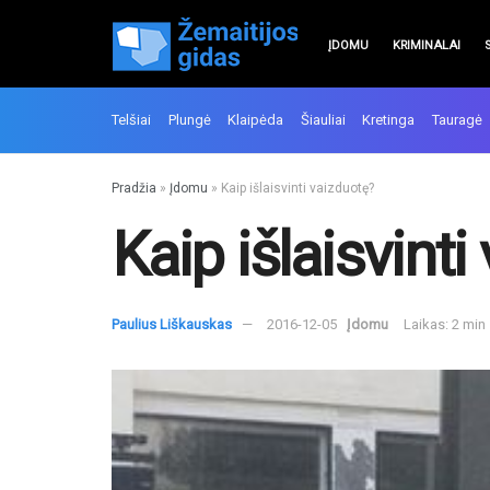
ĮDOMU
KRIMINALAI
Telšiai
Plungė
Klaipėda
Šiauliai
Kretinga
Tauragė
Pradžia
»
Įdomu
»
Kaip išlaisvinti vaizduotę?
Kaip išlaisvinti
Paulius Liškauskas
2016-12-05
Įdomu
Laikas: 2 min