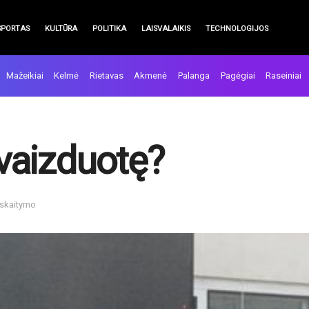
SPORTAS
KULTŪRA
POLITIKA
LAISVALAIKIS
TECHNOLOGIJOS
Mažeikiai
Kelmė
Rietavas
Akmenė
Palanga
Pagėgiai
Raseiniai
 vaizduotę?
 skaitymo