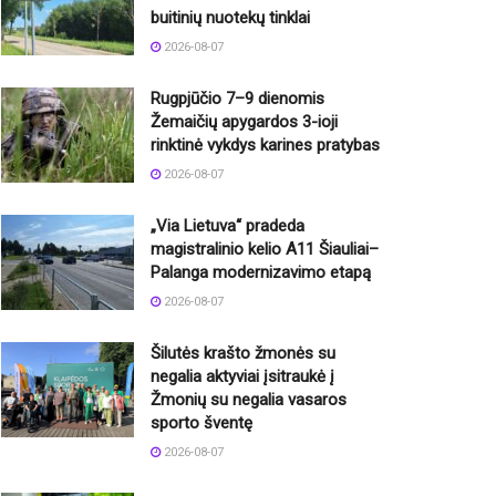
buitinių nuotekų tinklai
2026-08-07
Rugpjūčio 7–9 dienomis
Žemaičių apygardos 3-ioji
rinktinė vykdys karines pratybas
2026-08-07
„Via Lietuva“ pradeda
magistralinio kelio A11 Šiauliai–
Palanga modernizavimo etapą
2026-08-07
Šilutės krašto žmonės su
negalia aktyviai įsitraukė į
Žmonių su negalia vasaros
sporto šventę
2026-08-07