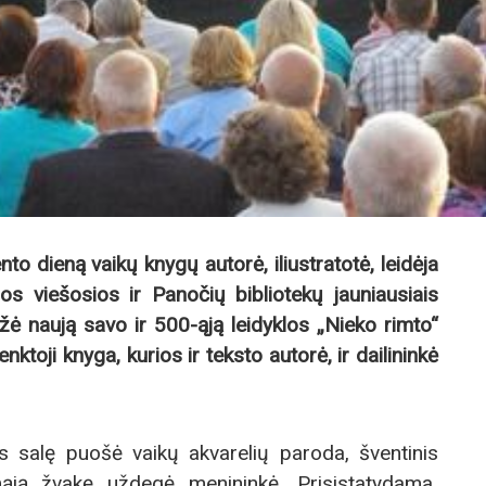
o dieną vaikų knygų autorė, iliustratotė, leidėja
s viešosios ir Panočių bibliotekų jauniausiais
vežė naują savo ir 500-ąją leidyklos „Nieko rimto“
enktoji knyga, kurios ir teksto autorė, ir dailininkė
 salę puošė vaikų akvarelių paroda, šventinis
mąją žvakę uždegė menininkė. Prisistatydama