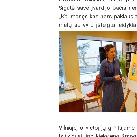
Sigutė save įvardijo pačia ner
„Kai manęs kas nors paklausia, 
metų su vyru įsteigtą leidyklą
Vilniuje, o vietoj jų gimtajame
įsitikinusi, jog kiekvieno žmo