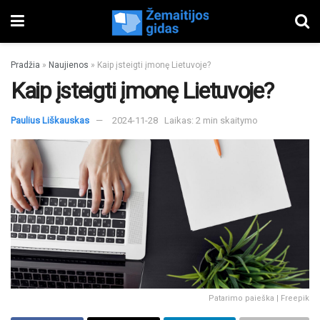
Pradžia
»
Naujienos
»
Kaip įsteigti įmonę Lietuvoje?
Kaip įsteigti įmonę Lietuvoje?
Paulius Liškauskas
2024-11-28
Laikas: 2 min skaitymo
Patarimo paieška | Freepik