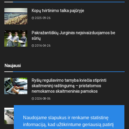
Kopų tvirtinimo talka pajūryje
2025-09-26
Pakražantiškių Jurginės neįsivaizduojamos be
sūrių
2016-04-26
Naujausi
Ryšių reguliavimo tarnyba kviečia stiprinti
skaitmeninį raštingumą – pristatomos
nemokamos skaitmeninės pamokos
2026-08-06
Ernesto Galvanausko bulvaro atnaujinimas
Klaipėdoje juda į priekį
Naudojame slapukus ir renkame statistinę
2026-08-06
informaciją, kad užtikrintume geriausią patirtį