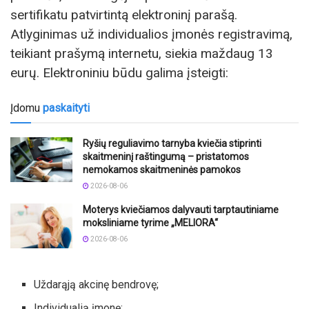
sertifikatu patvirtintą elektroninį parašą.
Atlyginimas už individualios įmonės registravimą,
teikiant prašymą internetu, siekia maždaug 13
eurų. Elektroniniu būdu galima įsteigti:
Įdomu
paskaityti
Ryšių reguliavimo tarnyba kviečia stiprinti
skaitmeninį raštingumą – pristatomos
nemokamos skaitmeninės pamokos
2026-08-06
Moterys kviečiamos dalyvauti tarptautiniame
moksliniame tyrime „MELIORA“
2026-08-06
Uždarąją akcinę bendrovę;
Individualią įmonę;