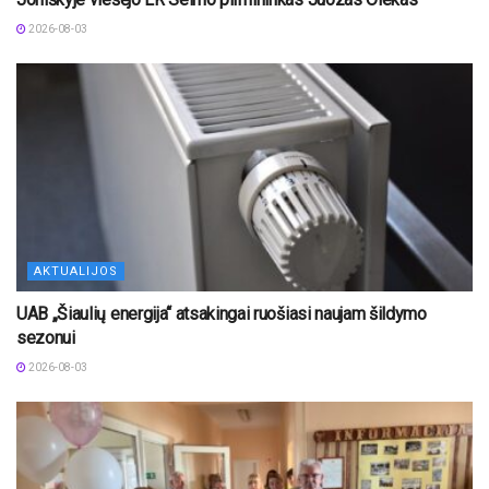
2026-08-03
AKTUALIJOS
UAB „Šiaulių energija“ atsakingai ruošiasi naujam šildymo
sezonui
2026-08-03