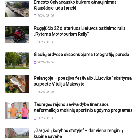
Ernesto Galvanausko bulvaro atnaujinimas
Klaipėdoje juda į priekį
2026-08-06
Rugpjūčio 22 d. startuos Lietuvos pažinimo ralis
„Ryterna Mototourism Rally“
2026-08-06
Šiaulių erdvėse eksponuojama fotografijų paroda
2026-08-06
Palangoje – poezijos festivalio „Liudvika“ skaitymai
su poete Vitalija Maksvyte
2026-08-06
Tauragės rajono savivaldybė finansuos
neformaliojo mokinių sportinio ugdymo programas
2026-08-06
„Gargždų kūrybos stotyje“ – dar viena renginių
kupina savaitė