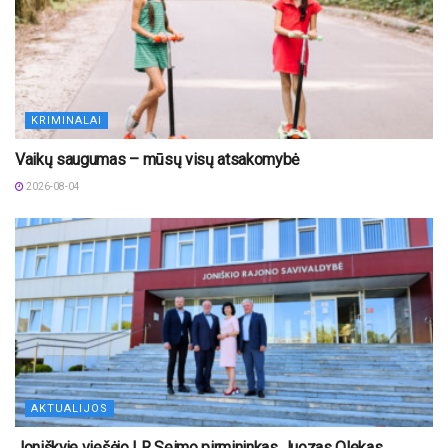
KRIMINALAI
Vaikų saugumas – mūsų visų atsakomybė
2026-08-04
AKTUALIJOS
Joniškyje viešėjo LR Seimo pirmininkas Juozas Olekas