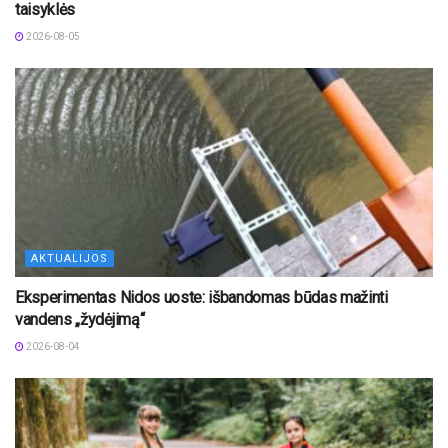
taisyklės
2026-08-05
AKTUALIJOS
Eksperimentas Nidos uoste: išbandomas būdas mažinti
vandens „žydėjimą“
2026-08-04