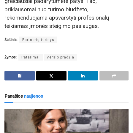
greičiausiai padarytumėte patys. Tad,
priklausomai nuo turimo biudžeto,
rekomenduojama apsvarstyti profesionalų
teikiamas įmonės steigimo paslaugas.
Šaltinis:
Partnerių turinys
Žymos:
Patarimai
Verslo pradžia
Panašios
naujienos