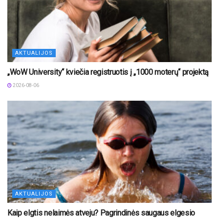
AKTUALIJOS
„WoW University“ kviečia registruotis į „1000 moterų“ projektą
2026-08-06
AKTUALIJOS
Kaip elgtis nelaimės atveju? Pagrindinės saugaus elgesio