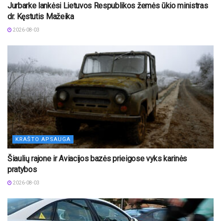
Jurbarke lankėsi Lietuvos Respublikos žemės ūkio ministras
dr. Kęstutis Mažeika
2026-08-03
KRAŠTO APSAUGA
Šiaulių rajone ir Aviacijos bazės prieigose vyks karinės
pratybos
2026-08-03