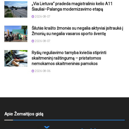
„Via Lietuva“ pradeda magistralinio kelio A11
Šiauliai–Palanga modernizavimo etapą
2026-08-07
Šilutės krašto žmonės su negalia aktyviai įsitraukė į
Žmonių su negalia vasaros sporto šventę
2026-08-07
Ryšių reguliavimo tarnyba kviečia stiprinti
skaitmeninį raštingumą – pristatomos
nemokamos skaitmeninės pamokos
2026-08-06
Apie Žemaitijos gidą