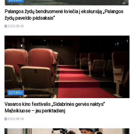
Palangos žydų bendruomenė kviečia į ekskursiją „Palangos
žydų paveldo pėdsakais“
2026-08-04
ĮDOMU
Vasaros kino festivalis „Sidabrinės gervės naktys“
Mažeikiuose – jau penktadienį
2026-08-04