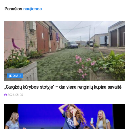
Panašios
naujienos
ĮDOMU
„Gargždų kūrybos stotyje“ – dar viena renginių kupina savaitė
2026-08-05