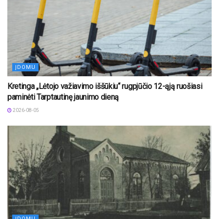
ĮDOMU
Kretinga „Lėtojo važiavimo iššūkiu“ rugpjūčio 12-ąją ruošiasi
paminėti Tarptautinę jaunimo dieną
2026-08-05
ĮDOMU