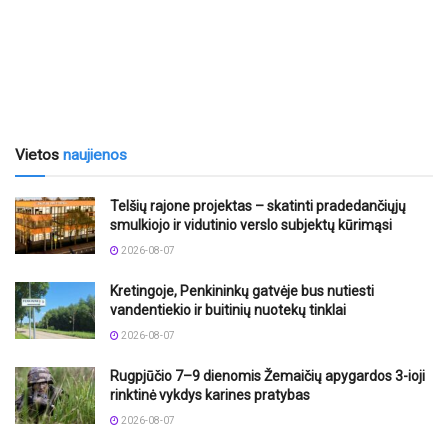
Vietos
naujienos
Telšių rajone projektas – skatinti pradedančiųjų
smulkiojo ir vidutinio verslo subjektų kūrimąsi
2026-08-07
Kretingoje, Penkininkų gatvėje bus nutiesti
vandentiekio ir buitinių nuotekų tinklai
2026-08-07
Rugpjūčio 7–9 dienomis Žemaičių apygardos 3-ioji
rinktinė vykdys karines pratybas
2026-08-07