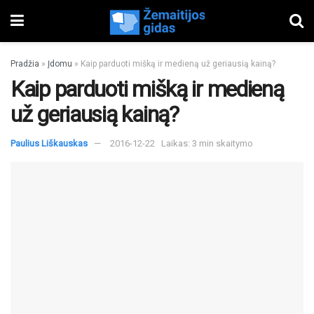
Pradžia
»
Įdomu
»
Kaip parduoti mišką ir medieną už geriausią kainą?
Kaip parduoti mišką ir medieną
už geriausią kainą?
Paulius Liškauskas
2016-12-22
Laikas: 3 min skaitymo