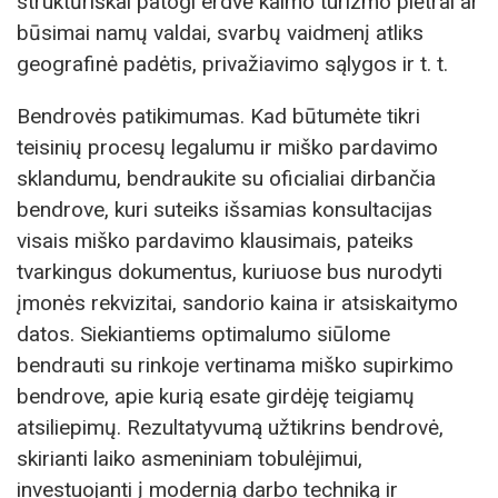
struktūriškai patogi erdvė kaimo turizmo plėtrai ar
būsimai namų valdai, svarbų vaidmenį atliks
geografinė padėtis, privažiavimo sąlygos ir t. t.
Bendrovės patikimumas. Kad būtumėte tikri
teisinių procesų legalumu ir miško pardavimo
sklandumu, bendraukite su oficialiai dirbančia
bendrove, kuri suteiks išsamias konsultacijas
visais miško pardavimo klausimais, pateiks
tvarkingus dokumentus, kuriuose bus nurodyti
įmonės rekvizitai, sandorio kaina ir atsiskaitymo
datos. Siekiantiems optimalumo siūlome
bendrauti su rinkoje vertinama miško supirkimo
bendrove, apie kurią esate girdėję teigiamų
atsiliepimų. Rezultatyvumą užtikrins bendrovė,
skirianti laiko asmeniniam tobulėjimui,
investuojanti į modernią darbo techniką ir