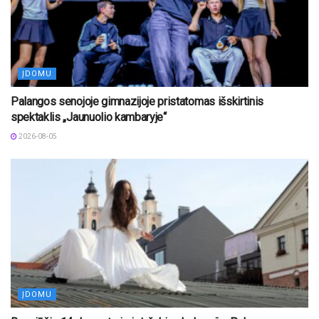
ĮDOMU
Palangos senojoje gimnazijoje pristatomas išskirtinis
spektaklis „Jaunuolio kambaryje“
2026-08-05
ĮDOMU