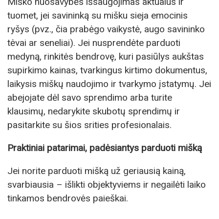
Miško nuosavybės išsaugojimas aktualus ir
tuomet, jei savininką su mišku sieja emocinis
ryšys (pvz., čia prabėgo vaikystė, augo savininko
tėvai ar seneliai). Jei nusprendėte parduoti
medyną, rinkitės bendrovę, kuri pasiūlys aukštas
supirkimo kainas, tvarkingus kirtimo dokumentus,
laikysis miškų naudojimo ir tvarkymo įstatymų. Jei
abejojate dėl savo sprendimo arba turite
klausimų, nedarykite skubotų sprendimų ir
pasitarkite su šios srities profesionalais.
Praktiniai patarimai, padėsiantys parduoti mišką
Jei norite parduoti mišką už geriausią kainą,
svarbiausia – išlikti objektyviems ir negailėti laiko
tinkamos bendrovės paieškai.