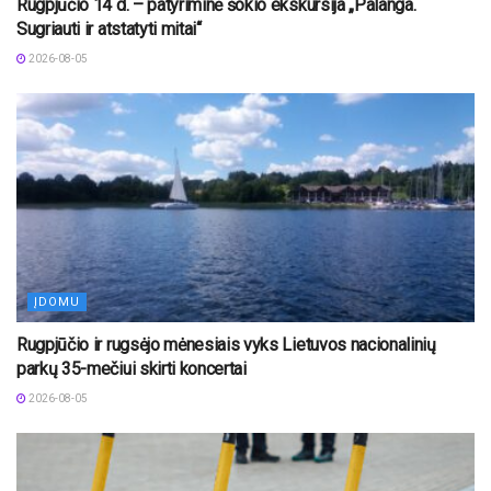
Rugpjūčio 14 d. – patyriminė šokio ekskursija „Palanga.
Sugriauti ir atstatyti mitai“
2026-08-05
ĮDOMU
Rugpjūčio ir rugsėjo mėnesiais vyks Lietuvos nacionalinių
parkų 35-mečiui skirti koncertai
2026-08-05