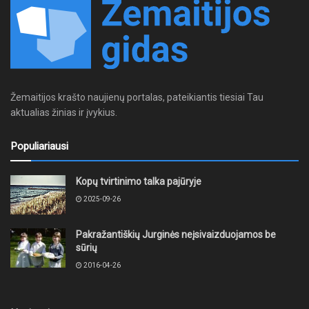
Žemaitijos krašto naujienų portalas, pateikiantis tiesiai Tau
aktualias žinias ir įvykius.
Populiariausi
Kopų tvirtinimo talka pajūryje
2025-09-26
Pakražantiškių Jurginės neįsivaizduojamos be
sūrių
2016-04-26