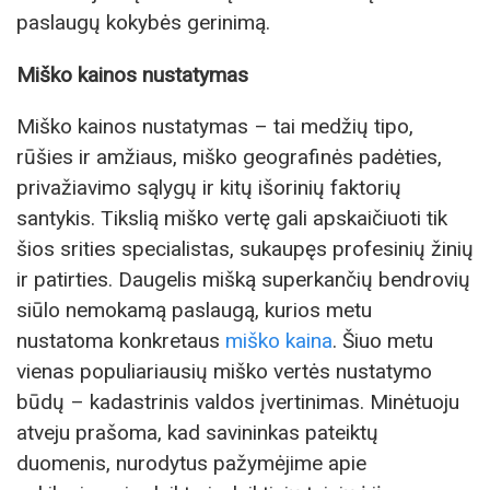
paslaugų kokybės gerinimą.
Miško kainos nustatymas
Miško kainos nustatymas – tai medžių tipo,
rūšies ir amžiaus, miško geografinės padėties,
privažiavimo sąlygų ir kitų išorinių faktorių
santykis. Tikslią miško vertę gali apskaičiuoti tik
šios srities specialistas, sukaupęs profesinių žinių
ir patirties. Daugelis mišką superkančių bendrovių
siūlo nemokamą paslaugą, kurios metu
nustatoma konkretaus
miško kaina
. Šiuo metu
vienas populiariausių miško vertės nustatymo
būdų – kadastrinis valdos įvertinimas. Minėtuoju
atveju prašoma, kad savininkas pateiktų
duomenis, nurodytus pažymėjime apie