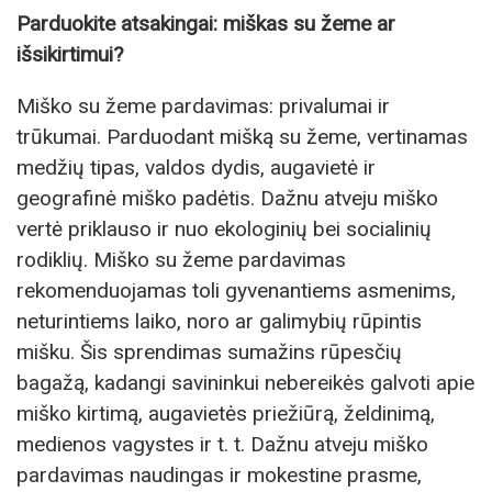
Parduokite atsakingai: miškas su žeme ar
išsikirtimui?
Miško su žeme pardavimas: privalumai ir
trūkumai. Parduodant mišką su žeme, vertinamas
medžių tipas, valdos dydis, augavietė ir
geografinė miško padėtis. Dažnu atveju miško
vertė priklauso ir nuo ekologinių bei socialinių
rodiklių. Miško su žeme pardavimas
rekomenduojamas toli gyvenantiems asmenims,
neturintiems laiko, noro ar galimybių rūpintis
mišku. Šis sprendimas sumažins rūpesčių
bagažą, kadangi savininkui nebereikės galvoti apie
miško kirtimą, augavietės priežiūrą, želdinimą,
medienos vagystes ir t. t. Dažnu atveju miško
pardavimas naudingas ir mokestine prasme,