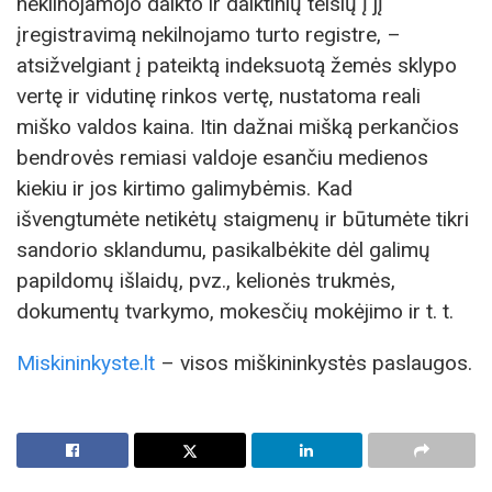
nekilnojamojo daikto ir daiktinių teisių į jį
įregistravimą nekilnojamo turto registre, –
atsižvelgiant į pateiktą indeksuotą žemės sklypo
vertę ir vidutinę rinkos vertę, nustatoma reali
miško valdos kaina. Itin dažnai mišką perkančios
bendrovės remiasi valdoje esančiu medienos
kiekiu ir jos kirtimo galimybėmis. Kad
išvengtumėte netikėtų staigmenų ir būtumėte tikri
sandorio sklandumu, pasikalbėkite dėl galimų
papildomų išlaidų, pvz., kelionės trukmės,
dokumentų tvarkymo, mokesčių mokėjimo ir t. t.
Miskininkyste.lt
– visos miškininkystės paslaugos.