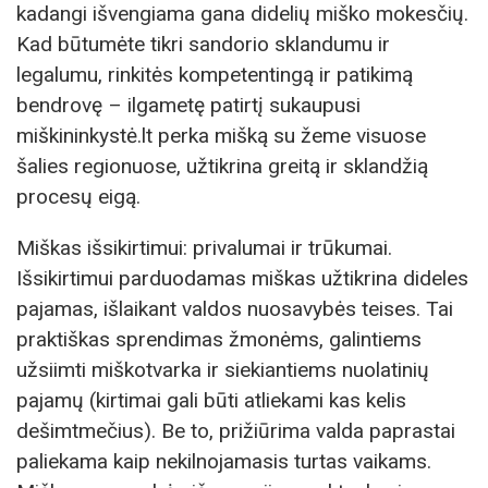
kadangi išvengiama gana didelių miško mokesčių.
Kad būtumėte tikri sandorio sklandumu ir
legalumu, rinkitės kompetentingą ir patikimą
bendrovę – ilgametę patirtį sukaupusi
miškininkystė.lt perka mišką su žeme visuose
šalies regionuose, užtikrina greitą ir sklandžią
procesų eigą.
Miškas išsikirtimui: privalumai ir trūkumai.
Išsikirtimui parduodamas miškas užtikrina dideles
pajamas, išlaikant valdos nuosavybės teises. Tai
praktiškas sprendimas žmonėms, galintiems
užsiimti miškotvarka ir siekiantiems nuolatinių
pajamų (kirtimai gali būti atliekami kas kelis
dešimtmečius). Be to, prižiūrima valda paprastai
paliekama kaip nekilnojamasis turtas vaikams.