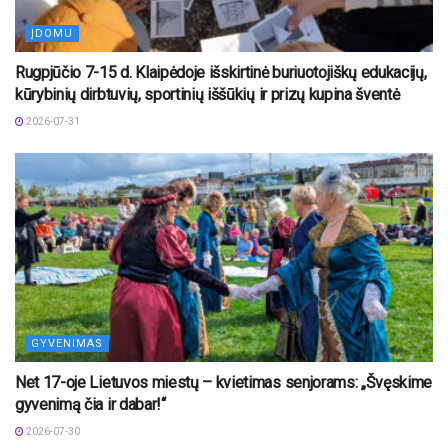
ĮDOMU
Rugpjūčio 7-15 d. Klaipėdoje išskirtinė buriuotojiškų edukacijų,
kūrybinių dirbtuvių, sportinių iššūkių ir prizų kupina šventė
2026-07-31
GYVENIMAS
Net 17-oje Lietuvos miestų – kvietimas senjorams: „Švęskime
gyvenimą čia ir dabar!“
2026-07-30