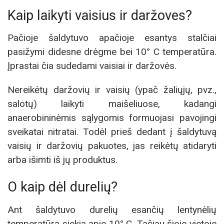
Kaip laikyti vaisius ir daržoves?
Pačioje šaldytuvo apačioje esantys stalčiai
pasižymi didesne drėgme bei 10° C temperatūra.
Įprastai čia sudedami vaisiai ir daržovės.
Nereikėtų daržovių ir vaisių (ypač žaliųjų, pvz.,
salotų) laikyti maišeliuose, kadangi
anaerobininėmis sąlygomis formuojasi pavojingi
sveikatai nitratai. Todėl prieš dedant į šaldytuvą
vaisių ir daržovių pakuotes, jas reikėtų atidaryti
arba išimti iš jų produktus.
O kaip dėl durelių?
Ant šaldytuvo durelių esančių lentynėlių
temperatūra siekia apie 10° C. Tačiau šioje vietoje