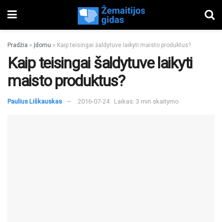
Pradžia
»
Įdomu
»
Kaip teisingai šaldytuve laikyti maisto produktus?
Kaip teisingai šaldytuve laikyti
maisto produktus?
Paulius Liškauskas
2016-07-24
Laikas: 3 min skaitymo