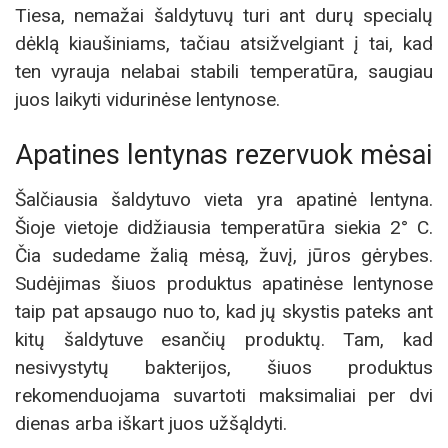
Tiesa, nemažai šaldytuvų turi ant durų specialų
dėklą kiaušiniams, tačiau atsižvelgiant į tai, kad
ten vyrauja nelabai stabili temperatūra, saugiau
juos laikyti vidurinėse lentynose.
Apatines lentynas rezervuok mėsai
Šalčiausia šaldytuvo vieta yra apatinė lentyna.
Šioje vietoje didžiausia temperatūra siekia 2° C.
Čia sudedame žalią mėsą, žuvį, jūros gėrybes.
Sudėjimas šiuos produktus apatinėse lentynose
taip pat apsaugo nuo to, kad jų skystis pateks ant
kitų šaldytuve esančių produktų. Tam, kad
nesivystytų bakterijos, šiuos produktus
rekomenduojama suvartoti maksimaliai per dvi
dienas arba iškart juos užšąldyti.