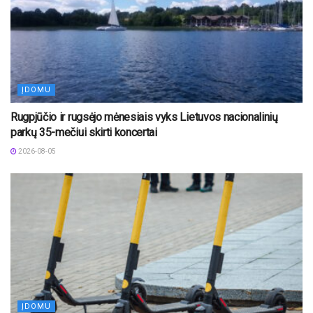
ĮDOMU
Rugpjūčio ir rugsėjo mėnesiais vyks Lietuvos nacionalinių
parkų 35-mečiui skirti koncertai
2026-08-05
ĮDOMU