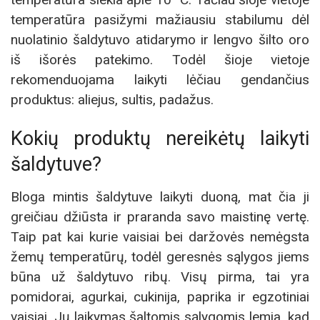
temperatūra pasižymi mažiausiu stabilumu dėl
nuolatinio šaldytuvo atidarymo ir lengvo šilto oro
iš išorės patekimo. Todėl šioje vietoje
rekomenduojama laikyti lėčiau gendančius
produktus: aliejus, sultis, padažus.
Kokių produktų nereikėtų laikyti
šaldytuve?
Bloga mintis šaldytuve laikyti duoną, mat čia ji
greičiau džiūsta ir praranda savo maistinę vertę.
Taip pat kai kurie vaisiai bei daržovės nemėgsta
žemų temperatūrų, todėl geresnės sąlygos jiems
būna už šaldytuvo ribų. Visų pirma, tai yra
pomidorai, agurkai, cukinija, paprika ir egzotiniai
vaisiai. Jų laikymas šaltomis sąlygomis lemia, kad