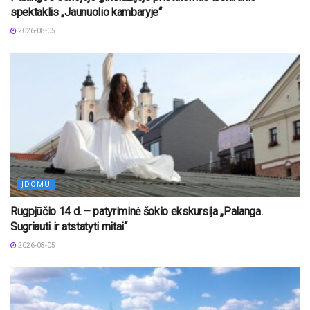
spektaklis „Jaunuolio kambaryje“
2026-08-05
ĮDOMU
Rugpjūčio 14 d. – patyriminė šokio ekskursija „Palanga.
Sugriauti ir atstatyti mitai“
2026-08-05