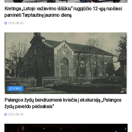
Kretinga „Lėtojo važiavimo iššūkiu“ rugpjūčio 12-ąją ruošiasi
paminėti Tarptautinę jaunimo dieną
2026-08-05
ĮDOMU
Palangos žydų bendruomenė kviečia į ekskursiją „Palangos
žydų paveldo pėdsakais“
2026-08-04