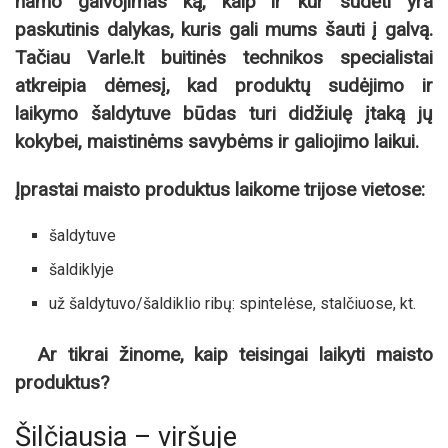
namo galvojimas ką, kaip ir kur sudėti yra
paskutinis dalykas, kuris gali mums šauti į galvą.
Tačiau Varle.lt buitinės technikos specialistai
atkreipia dėmesį, kad produktų sudėjimo ir
laikymo šaldytuve būdas turi didžiulę įtaką jų
kokybei, maistinėms savybėms ir galiojimo laikui.
Įprastai maisto produktus laikome trijose vietose:
šaldytuve
šaldiklyje
už šaldytuvo/šaldiklio ribų: spintelėse, stalčiuose, kt.
Ar tikrai žinome, kaip teisingai laikyti maisto
produktus?
Šilčiausia – viršuje