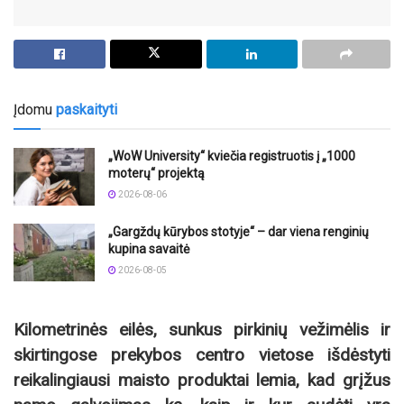
Įdomu
paskaityti
„WoW University“ kviečia registruotis į „1000
moterų“ projektą
2026-08-06
„Gargždų kūrybos stotyje“ – dar viena renginių
kupina savaitė
2026-08-05
Kilometrinės eilės, sunkus pirkinių vežimėlis ir
skirtingose prekybos centro vietose išdėstyti
reikalingiausi maisto produktai lemia, kad grįžus