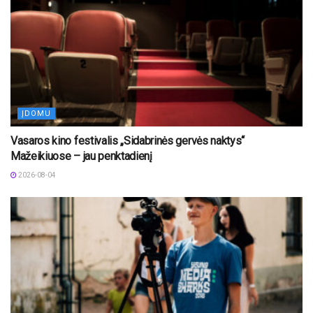
ĮDOMU
Vasaros kino festivalis „Sidabrinės gervės naktys“
Mažeikiuose – jau penktadienį
2026-08-04