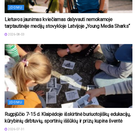
ĮDOMU
Lietuvos jaunimas kviečiamas dalyvauti nemokamoje
tarptautinėje medijų stovykloje Latvijoje „Young Media Sharks“
2026-08-03
ĮDOMU
Rugpjūčio 7-15 d. Klaipėdoje išskirtinė buriuotojiškų edukacijų,
kūrybinių dirbtuvių, sportinių iššūkių ir prizų kupina šventė
2026-07-31