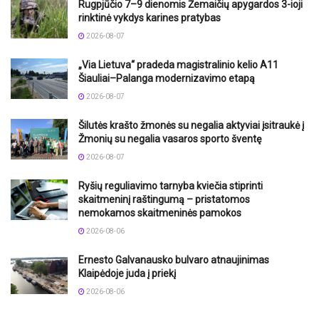
Rugpjūčio 7–9 dienomis Žemaičių apygardos 3-ioji
rinktinė vykdys karines pratybas
2026-08-07
„Via Lietuva“ pradeda magistralinio kelio A11
Šiauliai–Palanga modernizavimo etapą
2026-08-07
Šilutės krašto žmonės su negalia aktyviai įsitraukė į
Žmonių su negalia vasaros sporto šventę
2026-08-07
Ryšių reguliavimo tarnyba kviečia stiprinti
skaitmeninį raštingumą – pristatomos
nemokamos skaitmeninės pamokos
2026-08-06
Ernesto Galvanausko bulvaro atnaujinimas
Klaipėdoje juda į priekį
2026-08-06