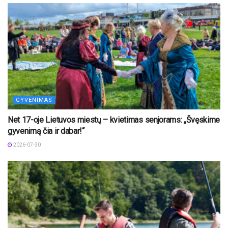
GYVENIMAS
Net 17-oje Lietuvos miestų – kvietimas senjorams: „Švęskime
gyvenimą čia ir dabar!“
2026-07-30