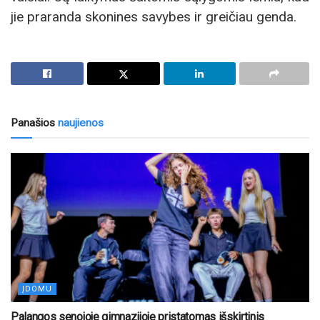
jie praranda skonines savybes ir greičiau genda.
Panašios
naujienos
ĮDOMU
Palangos senojoje gimnazijoje pristatomas išskirtinis