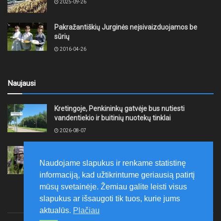
2025-09-26
Pakražantiškių Jurginės neįsivaizduojamos be
sūrių
2016-04-26
Naujausi
Kretingoje, Penkininkų gatvėje bus nutiesti
vandentiekio ir buitinių nuotekų tinklai
2026-08-07
Rugpjūčio 7–9 dienomis Žemaičių apygardos 3-ioji
rinktinė vykdys karines pratybas
Naudojame slapukus ir renkame statistinę
2026-08-07
informaciją, kad užtikrintume geriausią patirtį
mūsų svetainėje. Žemiau galite leisti visus
slapukus ar išsaugoti tik tuos, kurie jums
aktualūs.
Plačiau