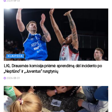
2026-08-03
KLAIPĖDA
LKL Drausmės komisija priėmė sprendimą dėl incidento po
„Neptūno“ ir „Juventus“ rungtynių
2026-08-01