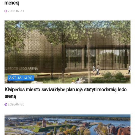
mėnesį
2026-07-31
AKTUALIJOS
Klaipėdos miesto savivaldybė planuoja statyti modernią ledo
areną
2026-07-30