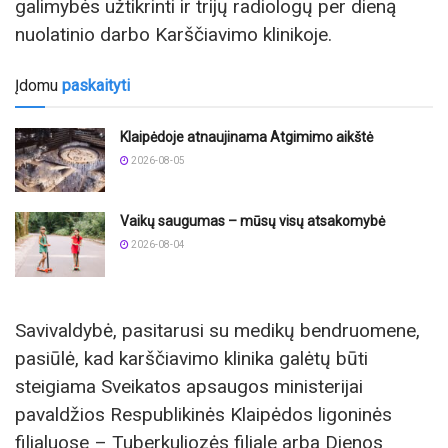
galimybės užtikrinti ir trijų radiologų per dieną
nuolatinio darbo Karščiavimo klinikoje.
Įdomu
paskaityti
Klaipėdoje atnaujinama Atgimimo aikštė
2026-08-05
Vaikų saugumas – mūsų visų atsakomybė
2026-08-04
Savivaldybė, pasitarusi su medikų bendruomene,
pasiūlė, kad karščiavimo klinika galėtų būti
steigiama Sveikatos apsaugos ministerijai
pavaldžios Respublikinės Klaipėdos ligoninės
filialuose – Tuberkuliozės filiale arba Dienos