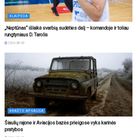
KLAIPĖDA
„Neptūnas“ išlaikė svarbią sudėties dalį – komandoje ir toliau
rungtyniaus D. Tarolis
2026-08-03
KRAŠTO APSAUGA
Šiaulių rajone ir Aviacijos bazės prieigose vyks karinės
pratybos