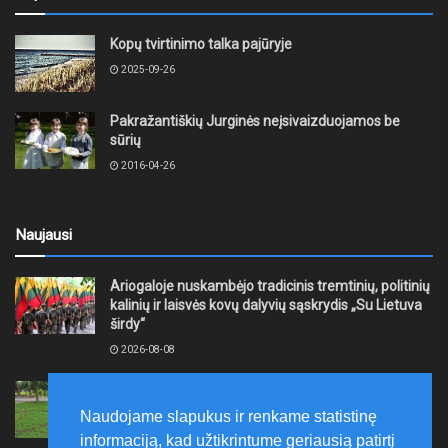
Kopų tvirtinimo talka pajūryje
2025-09-26
Pakražantiškių Jurginės neįsivaizduojamos be
sūrių
2016-04-26
Naujausi
Ariogaloje nuskambėjo tradicinis tremtinių, politinių
kalinių ir laisvės kovų dalyvių sąskrydis „Su Lietuva
širdy“
2026-08-08
Mažeikių rajono savivaldybė ragina gyventojus
laikytis Kelių eismo taisyklių, tausoti aplinką
Naudojame slapukus ir renkame statistinę
2026-08-08
informaciją, kad užtikrintume geriausią patirtį