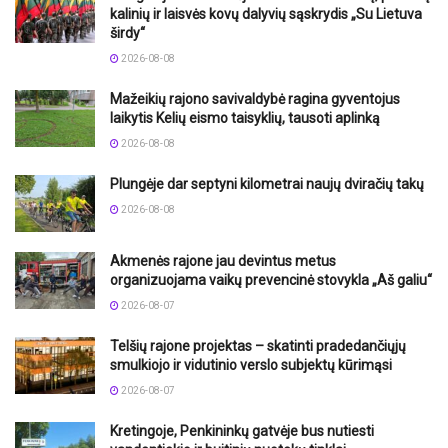
kalinių ir laisvės kovų dalyvių sąskrydis „Su Lietuva
širdy“
2026-08-08
Mažeikių rajono savivaldybė ragina gyventojus
laikytis Kelių eismo taisyklių, tausoti aplinką
2026-08-08
Plungėje dar septyni kilometrai naujų dviračių takų
2026-08-08
Akmenės rajone jau devintus metus
organizuojama vaikų prevencinė stovykla „Aš galiu“
2026-08-07
Telšių rajone projektas – skatinti pradedančiųjų
smulkiojo ir vidutinio verslo subjektų kūrimąsi
2026-08-07
Kretingoje, Penkininkų gatvėje bus nutiesti