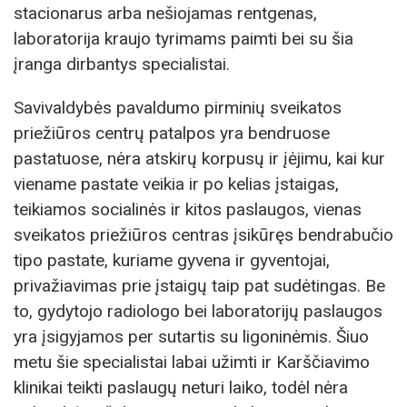
stacionarus arba nešiojamas rentgenas,
laboratorija kraujo tyrimams paimti bei su šia
įranga dirbantys specialistai.
Savivaldybės pavaldumo pirminių sveikatos
priežiūros centrų patalpos yra bendruose
pastatuose, nėra atskirų korpusų ir įėjimu, kai kur
viename pastate veikia ir po kelias įstaigas,
teikiamos socialinės ir kitos paslaugos, vienas
sveikatos priežiūros centras įsikūręs bendrabučio
tipo pastate, kuriame gyvena ir gyventojai,
privažiavimas prie įstaigų taip pat sudėtingas. Be
to, gydytojo radiologo bei laboratorijų paslaugos
yra įsigyjamos per sutartis su ligoninėmis. Šiuo
metu šie specialistai labai užimti ir Karščiavimo
klinikai teikti paslaugų neturi laiko, todėl nėra