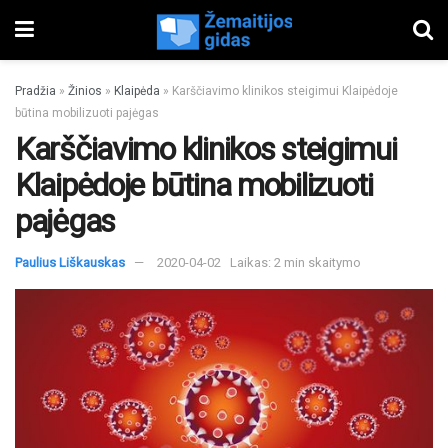
Pradžia
»
Žinios
»
Klaipėda
»
Karščiavimo klinikos steigimui Klaipėdoje
būtina mobilizuoti pajėgas
Karščiavimo klinikos steigimui
Klaipėdoje būtina mobilizuoti
pajėgas
Paulius Liškauskas
2020-04-02
Laikas: 2 min skaitymo