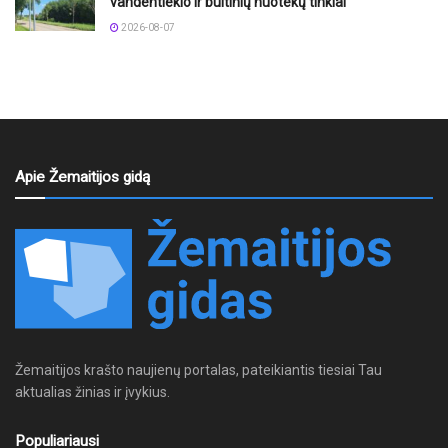
vandentiekio ir buitinių nuotekų tinklai
2026-08-07
Apie Žemaitijos gidą
Žemaitijos krašto naujienų portalas, pateikiantis tiesiai Tau
aktualias žinias ir įvykius.
Populiariausi