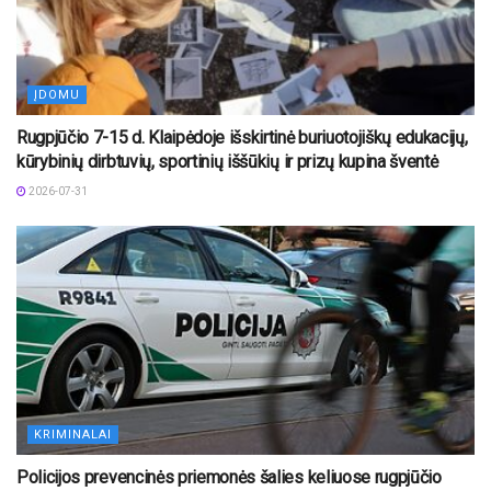
ĮDOMU
Rugpjūčio 7-15 d. Klaipėdoje išskirtinė buriuotojiškų edukacijų,
kūrybinių dirbtuvių, sportinių iššūkių ir prizų kupina šventė
2026-07-31
KRIMINALAI
Policijos prevencinės priemonės šalies keliuose rugpjūčio