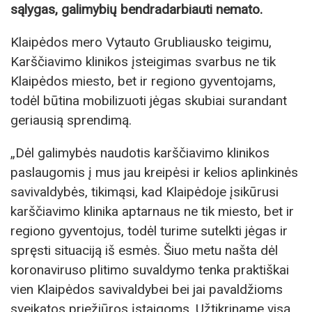
sąlygas, galimybių bendradarbiauti nemato.
Klaipėdos mero Vytauto Grubliausko teigimu,
Karščiavimo klinikos įsteigimas svarbus ne tik
Klaipėdos miesto, bet ir regiono gyventojams,
todėl būtina mobilizuoti jėgas skubiai surandant
geriausią sprendimą.
„Dėl galimybės naudotis karščiavimo klinikos
paslaugomis į mus jau kreipėsi ir kelios aplinkinės
savivaldybės, tikimąsi, kad Klaipėdoje įsikūrusi
karščiavimo klinika aptarnaus ne tik miesto, bet ir
regiono gyventojus, todėl turime sutelkti jėgas ir
spręsti situaciją iš esmės. Šiuo metu našta dėl
koronaviruso plitimo suvaldymo tenka praktiškai
vien Klaipėdos savivaldybei bei jai pavaldžioms
sveikatos priežiūros įstaigoms. Užtikriname visą