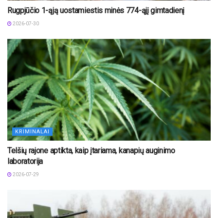
Rugpjūčio 1-ąją uostamiestis minės 774-ąjį gimtadienį
2026-07-30
KRIMINALAI
Telšių rajone aptikta, kaip įtariama, kanapių auginimo
laboratorija
2026-07-29