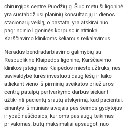
chirurgijos centre Puodžių g. Šiuo metu ši ligoninė
yra sustabdžiusi planinių konsultacijų ir dienos
stacionarų veiklą, o pastatai yra atskirai nuo
pagrindinio ligoninės korpuso ir atitinka
Karščiavimo klinikoms keliamus reikalavimus.
Neradus bendradarbiavimo galimybių su
Respublikine Klaipėdos ligonine, Karščiavimo
klinikos įsteigimas Klaipėdos mieste užtruks, nes
savivaldybė turės investuoti daug lėšų ir laiko
atliekant vieno iš pirminių sveikatos priežiūros
centrų patalpų pertvarkymo darbus siekiant
užtikrinti pacientų srautų atskyrimą, kad pacientai,
einantys išimtiniais atvejais pas šeimos gydytojus
ir ypač nėščiosios, kurioms paslaugų teikimas
privalomas, būtų maksimaliai apsaugoti nuo